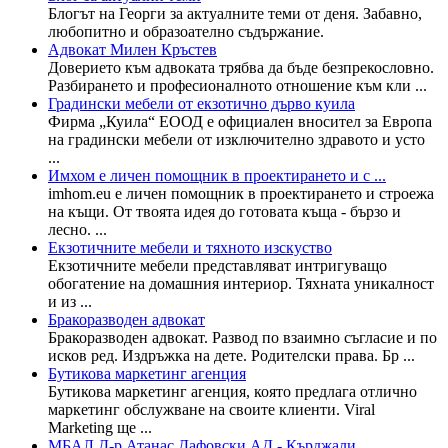
Блогът на Георги за актуалните теми от деня. Забавно,
любопитно и образоателно съдържание.
Адвокат Милен Кръстев
Доверието към адвоката трябва да бъде безпрекословно.
Разбирането и професионалното отношение към кли ...
Градински мебели от екзотично дърво куила
Фирма „Куила“ ЕООД е официален вносител за Европа
на градински мебели от изключително здравото и усто
...
Имхом е личен помощник в проектирането и с ...
imhom.eu е личен помощник в проектирането и строежа
на къщи. От твоята идея до готовата къща - бързо и
лесно. ...
Екзотичните мебели и тяхното изскуство
Екзотичните мебели представляват интригуващо
обогатение на домашния интериор. Тяхната уникалност
и из ...
Бракоразводен адвокат
Бракоразводен адвокат. Развод по взаимно съгласие и по
исков ред. Издръжка на дете. Родителски права. Бр ...
Бутикова маркетинг агенция
Бутикова маркетинг агенция, която предлага отлично
маркетинг обслужване на своите клиенти. Viral
Marketing ще ...
МБАЛ Д-р Атанас Дафовски АД - Кърджали