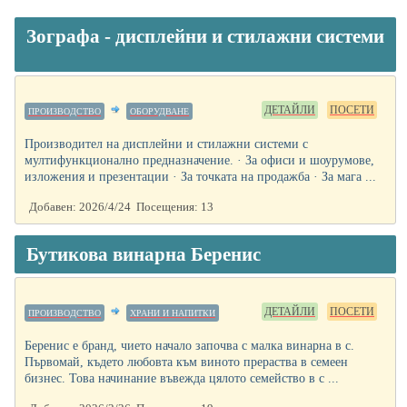
Зографа - дисплейни и стилажни системи
ДЕТАЙЛИ
ПОСЕТИ
ПРОИЗВОДСТВО
ОБОРУДВАНЕ
Производител на дисплейни и стилажни системи с
мултифункционално предназначение. · За офиси и шоурумове,
изложения и презентации · За точката на продажба · За мага ...
Добавен: 2026/4/24 Посещения: 13
Бутикова винарна Беренис
ДЕТАЙЛИ
ПОСЕТИ
ПРОИЗВОДСТВО
ХРАНИ И НАПИТКИ
Беренис е бранд, чието начало започва с малка винарна в с.
Първомай, където любовта към виното прераства в семеен
бизнес. Това начинание въвежда цялото семейство в с ...