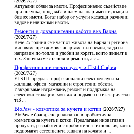
(2026/7/27)
Актуални обяви за имоти. Професионално съдействие
при покупка, продажба и наем на апартаменти, къщи и
бизнес имоти. Богат набор от услуги касаещи различни
видове недвижими имоти.
Ремонти и довършителни работи във Варна
(2026/7/27)
Вече 25 години сме част от живота на Варна и региона -
минаваме през домове, апартаменти и къщи, за да ги
направим по-топли и удобни за хората, които живеят в
тях. Започнахме с основни ремонти, а с ...
Професионални електроуслуги Elstil София
(2026/7/27)
ELSTIL предлага професионални електроуслуги за
жилища, офиси, магазини и строителни обекти.
Извършваме изграждане, ремонт и поддръжка на
електроинсталации, монтаж и подмяна на електрически
таб ...
BioPaw - козметика за кучета и котки
(2026/7/27)
BioPaw е бранд, специализиран в пробиотична
козметика за кучета и котки. Предлагаме иновативни
продукти, разработени с пробиотична технология, които
подпомагат естествената защита на кожата и ...