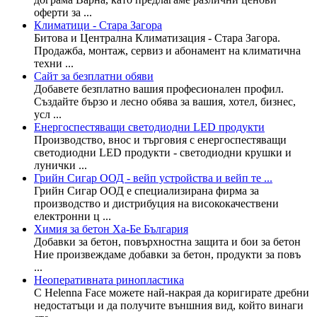
оферти за ...
Климатици - Стара Загора
Битова и Централна Климатизация - Стара Загора.
Продажба, монтаж, сервиз и абонамент на климатична
техни ...
Сайт за безплатни обяви
Добавете безплатно вашия професионален профил.
Създайте бързо и лесно обява за вашия, хотел, бизнес,
усл ...
Енергоспестяващи светодиодни LED продукти
Производство, внос и търговия с енергоспестяващи
светодиодни LED продукти - светодиодни крушки и
лунички ...
Грийн Сигар ООД - вейп устройства и вейп те ...
Грийн Сигар ООД е специализирана фирма за
производство и дистрибуция на висококачествени
електронни ц ...
Химия за бетон Ха-Бе България
Добавки за бетон, повърхностна защита и бои за бетон
Ние произвеждаме добавки за бетон, продукти за повъ
...
Неоперативната ринопластика
С Helenna Face можете най-накрая да коригирате дребни
недостатъци и да получите външния вид, който винаги