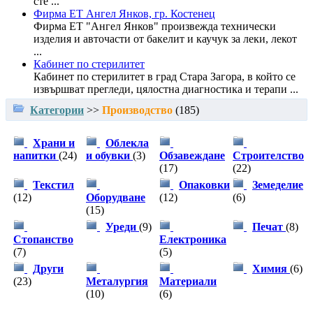
сте ...
Фирма ЕТ Ангел Янков, гр. Костенец
Фирма ЕТ "Ангел Янков" произвежда технически
изделия и авточасти от бакелит и каучук за леки, лекот
...
Кабинет по стерилитет
Кабинет по стерилитет в град Стара Загора, в който се
извършват прегледи, цялостна диагностика и терапи ...
Категории
>>
Производство
(
185
)
Храни и
Облекла
напитки
(
24
)
и обувки
(
3
)
Обзавеждане
Строителство
(
17
)
(
22
)
Текстил
Опаковки
Земеделие
(
12
)
Оборудване
(
12
)
(
6
)
(
15
)
Уреди
(
9
)
Печат
(
8
)
Стопанство
Електроника
(
7
)
(
5
)
Други
Химия
(
6
)
(
23
)
Металургия
Материали
(
10
)
(
6
)