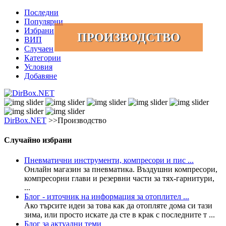
Последни
Популярни
Избрани
ПРОИЗВОДСТВО
ВИП
Случаен
Категории
Условия
Добавяне
DirBox.NET
>>Производство
Случайно избрани
Пневматични инструменти, компресори и пис ...
Онлайн магазин за пневматика. Въздушни компресори,
компресорни глави и резервни части за тях-гарнитури,
...
Блог - източник на информация за отоплител ...
Ако търсите идеи за това как да отопляте дома си тази
зима, или просто искате да сте в крак с последните т ...
Блог за актуални теми