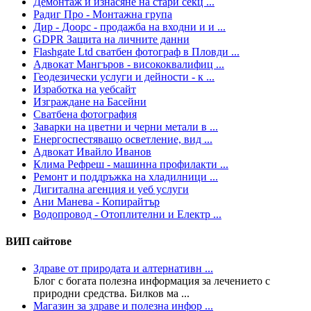
Демонтаж и изнасяне на стари секц ...
Радиг Про - Монтажна група
Дир - Доорс - продажба на входни и и ...
GDPR Защита на личните данни
Flashgate Ltd сватбен фотограф в Пловди ...
Адвокат Мангъров - висококвалифиц ...
Геодезически услуги и дейности - к ...
Изработка на уебсайт
Изграждане на Басейни
Сватбена фотография
Заварки на цветни и черни метали в ...
Енергоспестяващо осветление, вид ...
Адвокат Ивайло Иванов
Клима Рефреш - машинна профилакти ...
Ремонт и поддръжка на хладилници ...
Дигитална агенция и уеб услуги
Ани Манева - Копирайтър
Водопровод - Отоплителни и Електр ...
ВИП сайтове
Здраве от природата и алтернативн ...
Блог с богата полезна информация за лечението с
природни средства. Билков ма ...
Магазин за здраве и полезна инфор ...