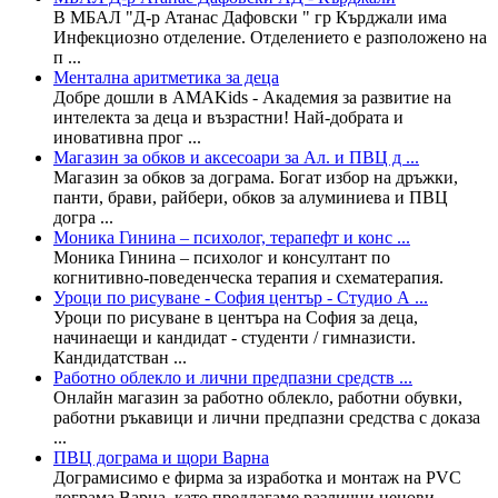
В МБАЛ "Д-р Атанас Дафовски " гр Кърджали има
Инфекциозно отделение. Отделението е разположено на
п ...
Mентална аритметика за деца
Добре дошли в AMAKids - Академия за развитие на
интелекта за деца и възрастни! Най-добрата и
иновативна прог ...
Магазин за обков и аксесоари за Ал. и ПВЦ д ...
Магазин за обков за дограма. Богат избор на дръжки,
панти, брави, райбери, обков за алуминиева и ПВЦ
догра ...
Моника Гинина – психолог, терапефт и конс ...
Моника Гинина – психолог и консултант по
когнитивно-поведенческа терапия и схематерапия.
Уроци по рисуване - София център - Студио А ...
Уроци по рисуване в центъра на София за деца,
начинаещи и кандидат - студенти / гимназисти.
Кандидатстван ...
Работно облекло и лични предпазни средств ...
Онлайн магазин за работно облекло, работни обувки,
работни ръкавици и лични предпазни средства с доказа
...
ПВЦ дограма и щори Варна
Дограмисимо е фирма за изработка и монтаж на PVC
дограма Варна, като предлагаме различни ценови