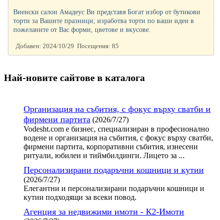
Виенски салон Амадеус Ви представя Богат избор от бутикови
торти за Вашите празници; изработва торти по ваши идеи в
пожеланите от Вас форми, цветове и вкусове.
Добавен: 2024/10/29 Посещения: 85
Най-новите сайтoве в каталога
Организация на събития, с фокус върху сватби и
фирмени партита
(2026/7/27)
Vodesht.com е бизнес, специализиран в професионално
водене и организация на събития, с фокус върху сватби,
фирмени партита, корпоративни събития, изнесени
ритуали, юбилеи и тиймбилдинги. Лицето за ...
Персонализирани подаръчни кошници и кутии
(2026/7/27)
Елегантни и персонализирани подаръчни кошници и
кутии подходящи за всеки повод.
Агенция за недвижими имоти - К2-Имоти