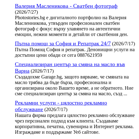
Валерия Масленикова - Сватбен фотограф
(2026/7/27)
Photostories.bg е дигиталното портфолио на Валерия
Масленникова, утвърден професионален сватбен
фотограф с фокус върху улавянето на автентични
емоции, нежни моменти и детайли от сватбения ден.
Пътна помощ за София и Репатрак 24/7
(2026/7/17)
Пътна Помощ София и репатрак. Денонищни услуги на
достъпни цени обади се сега 0887621959
Специализиран център за смяна на масло във
Варна
(2026/7/17)
Създадохме Garage.bg, защото вярваме, че смяната на
масло трябва да бъде бърза, професионална и
организирана около Вашето време, а не обратното. Ние
сме специализиран център за смяна на масло, създ ...
Рекламни услуги - цялостно рекламно
обслужване
(2026/7/17)
Нашата фирма предлага цялостно рекламно обслужване
чрез персонален подход към клиента. Създаваме
корпоративна, печатна, сувенирна и Интернет реклама.
Изграждаме и поддържаме Уеб сайтове.