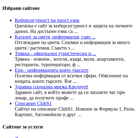
Избрани сайтове
Киберсигурност на прост език
Questona е сайт за киберсигурност и защита на личните
данни. На достъпен език са ...
Каталог за цветя, информация, съве ...
Отглеждане на цветя. Снимки и информация за много
цветя / растения. Съвети з ...
Трявна - официален туристически и ...
Трявна - новини , хотели, къщи, вили, апартаменти,
ресторанти, туроператори, ф ...
Epis - информацията която търсите
Полезна информация от всички сфери. Обяснение на
нещата, които търсите. Взе ...
Здравна социална мрежа Кредоуеб
Здравен сайт, в който можете да си запазите час при
лекар, да получите профе ...
Списание ClubS1
Сайтът на списание ClubS1. Новини за Формула 1, Рали,
Картинг, Автомобили и друг ...
Сайтове за услуги