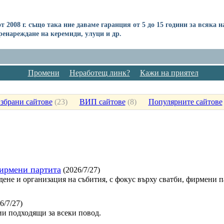
 2008 г. също така ние даваме гаранция от 5 до 15 години за всяка на
енареждане на керемиди, улуци и др.
Промени
Неработещ линк?
Кажи на приятел
збрани сайтове
(
23
)
ВИП сайтове
(
8
)
Популярните сайтове
фирмени партита
(2026/7/27)
дене и организация на събития, с фокус върху сватби, фирмени 
6/7/27)
и подходящи за всеки повод.