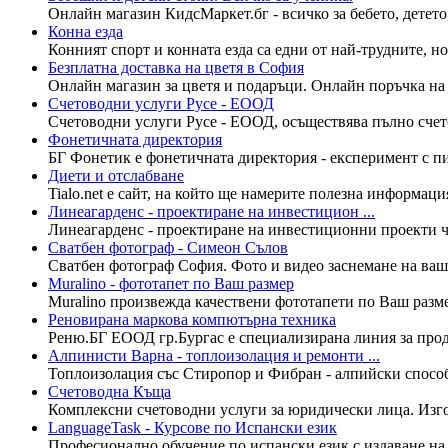
Онлайн магазин КидсМаркет.бг - всичко за бебето, детето
Конна езда
Конният спорт и конната езда са едни от най-трудните, но
Безплатна доставка на цветя в София
Онлайн магазин за цветя и подаръци. Онлайн поръчка на б
Счетоводни услуги Русе - ЕООД
Счетоводни услуги Русе - ЕООД, осъществява пълно счет
Фонетичната директория
БГ Фонетик е фонетичната директория - експеримент с пи
Диети и отслабване
Tialo.net е сайт, на който ще намерите полезна информаци
Линеагарденс - проектиране на инвестицион ...
Линеагарденс - проектиране на инвестиционни проекти ча
Сватбен фотограф - Симеон Сълов
Сватбен фотограф София. Фото и видео заснемане на ваша
Muralino - фототапет по Ваш размер
Muralino произвежда качествени фототапети по Ваш разме
Реновирана маркова компютърна техника
Реню.БГ ЕООД гр.Бургас е специализирана линия за прод
Алпинисти Варна - топлоизолация и ремонти ...
Топлоизолация със Стиропор и Фибран - алпийски способ
Счетоводна Къща
Комплексни счетоводни услуги за юридически лица. Изго
LanguageTask - Курсове по Испански език
Професионално обучение по испански език с издаване на 