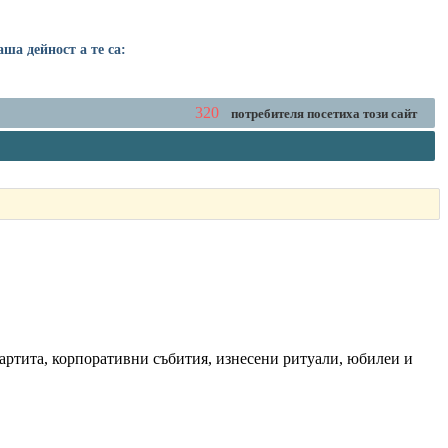
ша дейност а те са:
320
потребителя посетиха този сайт
партита, корпоративни събития, изнесени ритуали, юбилеи и