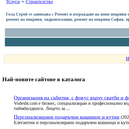
Услуги
Строителство
Голд Строй се занимава с Ремонт и изграждане на нови покриви от
ремонт на покриви, хидроизолация, ремонт на покриви София, пр
И
Най-новите сайтoве в каталога
Организация на събития, с фокус върху сватби и 
Vodesht.com е бизнес, специализиран в професионално во
тиймбилдинги. Лицето за ...
Персонализирани подаръчни кошници и кутии
(202
Елегантни и персонализирани подаръчни кошници и кути