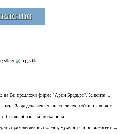
ТЕЛСТВО
 да Ви предложи фирма "Арни Брадърс". За конта ...
ълпата. За да докажеш, че не си човек, който прави ком ...
за София област на ниска цена.
ии, прахови акари, полени, мухълни спори, алергени ...