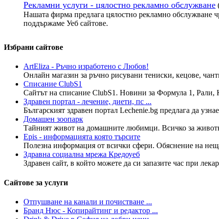
Рекламни услуги - цялостно рекламно обслужване
Нашата фирма предлага цялостно рекламно обслужване чр
поддържаме Уеб сайтове.
Избрани сайтове
ArtEliza - Ръчно изработено с Любов!
Онлайн магазин за ръчно рисувани тениски, кецове, чанти
Списание ClubS1
Сайтът на списание ClubS1. Новини за Формула 1, Рали, К
Здравен портал - лечение, диети, пс ...
Българският здравен портал Lechenie.bg предлага да узнае
Домашен зоопарк
Тайният живот на домашните любимци. Всичко за животнит
Epis - информацията която търсите
Полезна информация от всички сфери. Обяснение на нещата
Здравна социална мрежа Кредоуеб
Здравен сайт, в който можете да си запазите час при лекар
Сайтове за услуги
Отпушване на канали и почистване ...
Бранд Нюс - Копирайтинг и редактор ...