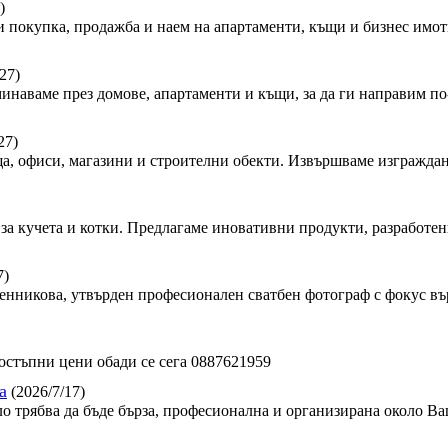
)
 покупка, продажба и наем на апартаменти, къщи и бизнес имот
27)
минаваме през домове, апартаменти и къщи, за да ги направим по-
27)
, офиси, магазини и строителни обекти. Извършваме изграждан
за кучета и котки. Предлагаме иновативни продукти, разработен
7)
сленникова, утвърден професионален сватбен фотограф с фокус в
стъпни цени обади се сега 0887621959
а
(2026/7/17)
ло трябва да бъде бърза, професионална и организирана около Ва