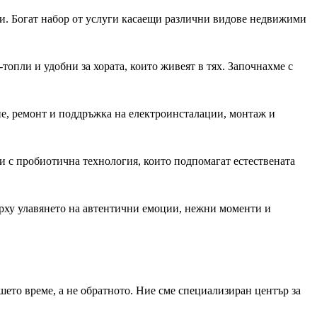
и. Богат набор от услуги касаещи различни видове недвижими
топли и удобни за хората, които живеят в тях. Започнахме с
е, ремонт и поддръжка на електроинсталации, монтаж и
и с пробиотична технология, които подпомагат естествената
ърху улавянето на автентични емоции, нежни моменти и
шето време, а не обратното. Ние сме специализиран център за