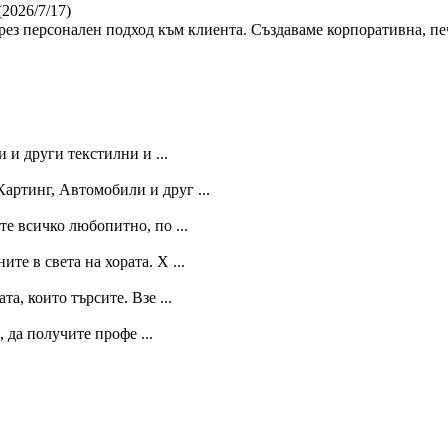
(2026/7/17)
ез персонален подход към клиента. Създаваме корпоративна, пе
 и други текстилни и ...
артинг, Автомобили и друг ...
те всичко любопитно, по ...
е в света на хората. Х ...
, които търсите. Взе ...
, да получите профе ...