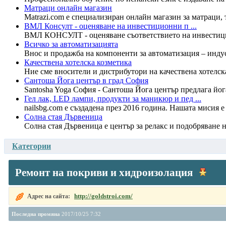
Матраци онлайн магазин
Matrazi.com е специализиран онлайн магазин за матраци, т
ВМЛ Консулт - oценяване на инвестиционни п ...
ВМЛ КОНСУЛТ - oценяване съответствието на инвестицио
Всичко за автоматизацията
Внос и продажба на компоненти за автоматизация – индус
Качествена хотелска козметика
Ние сме вносители и дистрибутори на качествена хотелска
Сантоша Йога център в град София
Santosha Yoga София - Сантоша Йога център предлага йога 
Гел лак, LED лампи, продукти за маникюр и пед ...
nailsbg.com е създадена през 2016 година. Нашата мисия е
Солна стая Дървеница
Солна стая Дървеница е център за релакс и подобряване на 
Категории
Ремонт на покриви и хидроизолация
http://goldstroi.com/
Адрес на сайта:
Последна промяна
2017/10/25 7:32