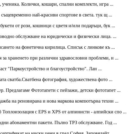
, ученика. Колички, кошари, спални комплекти, игра ...
 същевременно най-красиви спортове в света. тук щ ...
укети от рози, кошници с цветя и/или подаръци, бук ...
оводно обслужване на юридически и физически лица. ...
сането на фонетична кирилица. Списък с линкове къ ...
я за храненето при различни здравословни проблеми, н ...
ст "Паркоустройство и благоустройство". Лан ...
та сватба.Сватбена фотография, художествена фото ...
р. Предлагаме Фототапети с пейзажи, детски фототапет ...
ажба на реновирана и нова маркова компютърна техни ...
 Топлоизолация с EPS и XPS от алпинисти - алпийски спо ...
дни абонаментни пакети. Пълно ТРЗ обслужване. Год ...
сертификат на ниски цени в град София. Заповядайт ...