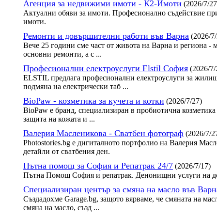
Агенция за недвижими имоти - К2-Имоти
(2026/7/27
Актуални обяви за имоти. Професионално съдействие при
имоти.
Ремонти и довършителни работи във Варна
(2026/7/
Вече 25 години сме част от живота на Варна и региона - 
основни ремонти, а с ...
Професионални електроуслуги Elstil София
(2026/7/
ELSTIL предлага професионални електроуслуги за жилища
подмяна на електрически таб ...
BioPaw - козметика за кучета и котки
(2026/7/27)
BioPaw е бранд, специализиран в пробиотична козметика 
защита на кожата и ...
Валерия Масленикова - Сватбен фотограф
(2026/7/2
Photostories.bg е дигиталното портфолио на Валерия Ма
детайли от сватбения ден.
Пътна помощ за София и Репатрак 24/7
(2026/7/17)
Пътна Помощ София и репатрак. Денонищни услуги на до
Специализиран център за смяна на масло във Варн
Създадохме Garage.bg, защото вярваме, че смяната на мас
смяна на масло, създ ...