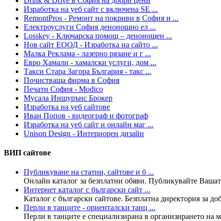
Drink & Drive в София на добри цени
Изработка на уеб сайт с включена SE ...
RemontPros - Ремонт на покриви в София и ...
Електроуслуги София денонощно ел ...
Losskey - Ключарска помощ – денонощен ...
Нов сайт ЕООД - Изработка на сайто ...
Малка Реклама - лазерно рязане и г ...
Евро Хамали - хамалски услуги, дом ...
Такси Стара Загора България - такс ...
Почистваща фирма в София
Печати София - Modico
Мусала Иншурънс Брокер
Изработка на уеб сайтове
Иван Попов - видеограф и фотограф
Изработка на уеб сайт и онлайн маг ...
Unison Design - Интериорен дизайн
ВИП сайтове
Публикуване на статии, сайтове и б ...
Онлайн каталог за безплатни обяви. Публикувайте Вашата
Интернет каталог с български сайт ...
Каталог с български сайтове. Безплатна директория за доба
Перли в танците - ориенталски танц ...
Перли в танците е специализирана в организирането на ма