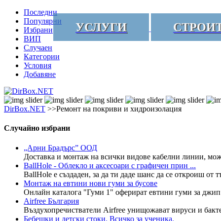
Последни
Популярни
УСЛУГИ
СТРОИ
Избрани
ВИП
Случаен
Категории
Условия
Добавяне
DirBox.NET
>>Ремонт на покриви и хидроизолация
Случайно избрани
„Арни Брадърс” ООД
Доставка и монтаж на всички видове кабелни линии, може
BallHole - Облекло и аксесоари с графичен прин ...
BallHole е създаден, за да ти даде шанс да се откроиш от т
Монтаж на евтини нови гуми за бусове
Онлайн каталога "Гуми 1" оферират евтини гуми за джип 
Airfree България
Въздухопречистватели Airfree унищожават вируси и бактер
Бебешки и детски стоки. Всичко за ученика.