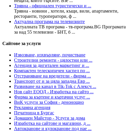
нещата, които търсите. Взе ...
Трявна - официален туристически и ...
Трявна - новини , хотели, къщи, вили, апартаменти,
ресторанти, туроператори, ф ...
Актуална програма на телевизиите
Актуалната ТВ програма - тв-програма.BG Програмата
за над 55 телевизии - БНТ, б ...
Сайтове за услуги
Извозване, изхвърляне, почистване
Строителни ремонти - цялостни или ...
Агенция за дигитален маркетинг и ...
Компактен телескопичен хаспел по ...
Отстраняване на вредители - фирма ...
Транспорт от и за цяла западна Евр ...
Развиване на канал в Tik-Tok с Алексч ...
Нов сайт ЕООД - Изработка на сайто ...
Фирма за къртене и къртачни услуг ...
ВиК услуги за София - денонощно
Рекламна агенция
Печатница в Бургас
Домашен Майстор - Услуги за дома
Изработка на сайтове и магазини, д ...
Автокранове и кулокранове под нае ...