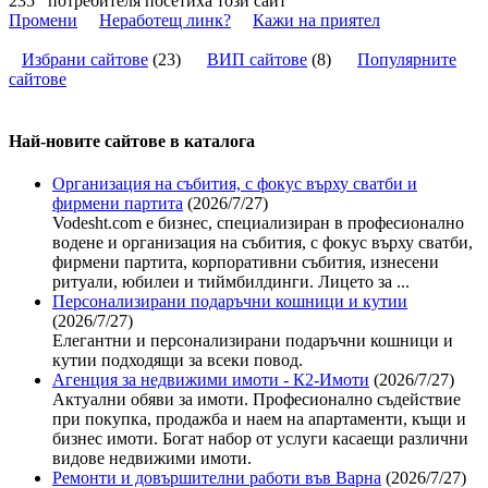
235
потребителя посетиха този сайт
Промени
Неработещ линк?
Кажи на приятел
Избрани сайтове
(
23
)
ВИП сайтове
(
8
)
Популярните
сайтове
Най-новите сайтoве в каталога
Организация на събития, с фокус върху сватби и
фирмени партита
(2026/7/27)
Vodesht.com е бизнес, специализиран в професионално
водене и организация на събития, с фокус върху сватби,
фирмени партита, корпоративни събития, изнесени
ритуали, юбилеи и тиймбилдинги. Лицето за ...
Персонализирани подаръчни кошници и кутии
(2026/7/27)
Елегантни и персонализирани подаръчни кошници и
кутии подходящи за всеки повод.
Агенция за недвижими имоти - К2-Имоти
(2026/7/27)
Актуални обяви за имоти. Професионално съдействие
при покупка, продажба и наем на апартаменти, къщи и
бизнес имоти. Богат набор от услуги касаещи различни
видове недвижими имоти.
Ремонти и довършителни работи във Варна
(2026/7/27)