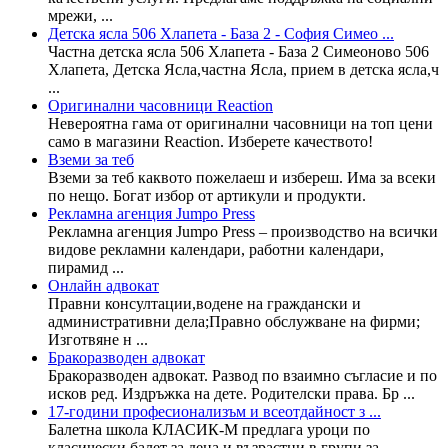
мрежи, ...
Детска ясла 506 Хлапета - База 2 - София Симео ...
Частна детска ясла 506 Хлапета - База 2 Симеоново 506
Хлапета, Детска Ясла,частна Ясла, прием в детска ясла,ч
...
Оригинални часовници Reaction
Невероятна гама от оригинални часовници на топ цени
само в магазини Reaction. Изберете качеството!
Вземи за теб
Вземи за теб каквото пожелаеш и избереш. Има за всеки
по нещо. Богат избор от артикули и продукти.
Рекламна агенция Jumpo Press
Рекламна агенция Jumpo Press – производство на всички
видове рекламни календари, работни календари,
пирамид ...
Онлайн адвокат
Правни консултации,водене на граждански и
административни дела;Правно обслужване на фирми;
Изготвяне н ...
Бракоразводен адвокат
Бракоразводен адвокат. Развод по взаимно съгласие и по
исков ред. Издръжка на дете. Родителски права. Бр ...
17-години професионализъм и всеотдайност з ...
Балетна школа КЛАСИК-М предлага уроци по
класически балет за деца и възрастни в групи за