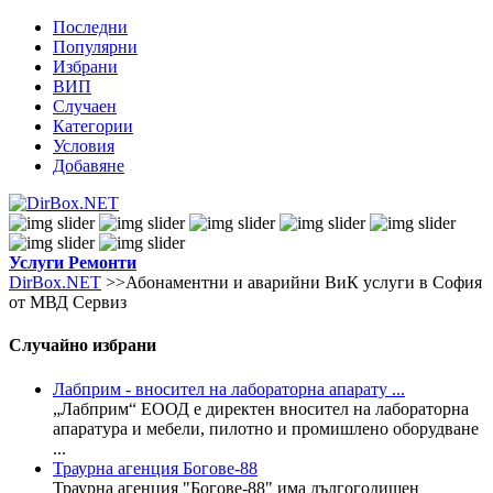
Последни
Популярни
Избрани
ВИП
Случаен
Категории
Условия
Добавяне
Услуги
Ремонти
DirBox.NET
>>Абонаментни и аварийни ВиК услуги в София
от МВД Сервиз
Случайно избрани
Лабприм - вносител на лабораторна апарату ...
„Лабприм“ ЕООД е директен вносител на лабораторна
апаратура и мебели, пилотно и промишлено оборудване
...
Траурна агенция Богове-88
Траурна агенция "Богове-88" има дългогодишен