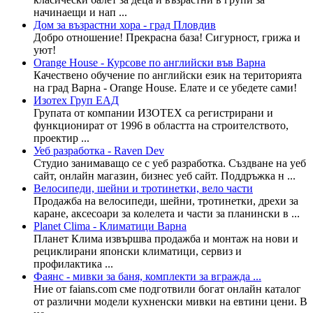
начинаещи и нап ...
Дом за възрастни хора - град Пловдив
Добро отношение! Прекрасна база! Сигурност, грижа и
уют!
Orange House - Курсове по английски във Варна
Качествено обучение по английски език на територията
на град Варна - Orange House. Елате и се убедете сами!
Изотех Груп ЕАД
Групата от компании ИЗОТЕХ са регистрирани и
функционират от 1996 в областта на строителството,
проектир ...
Уеб разработка - Raven Dev
Студио занимаващо се с уеб разработка. Създване на уеб
сайт, онлайн магазин, бизнес уеб сайт. Поддръжка н ...
Велосипеди, шейни и тротинетки, вело части
Продажба на велосипеди, шейни, тротинетки, дрехи за
каране, аксесоари за колелета и части за планински в ...
Planet Clima - Климатици Варна
Планет Клима извършва продажба и монтаж на нови и
рециклирани японски климатици, сервиз и
профилактика ...
Фаянс - мивки за баня, комплекти за вгражда ...
Ние от faians.com сме подготвили богат онлайн каталог
от различни модели кухненски мивки на евтини цени. В