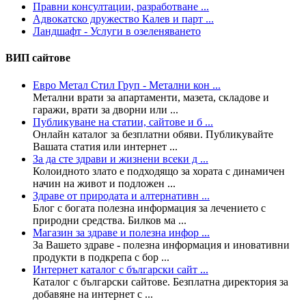
Правни консултации, разработване ...
Адвокатско дружество Калев и парт ...
Ландшафт - Услуги в озеленяването
ВИП сайтове
Евро Метал Стил Груп - Метални кон ...
Метални врати за апартаменти, мазета, складове и
гаражи, врати за дворни или ...
Публикуване на статии, сайтове и б ...
Онлайн каталог за безплатни обяви. Публикувайте
Вашата статия или интернет ...
За да сте здрави и жизнени всеки д ...
Колoидното злато е подходящо за хората с динамичен
начин на живот и подложен ...
Здраве от природата и алтернативн ...
Блог с богата полезна информация за лечението с
природни средства. Билков ма ...
Магазин за здраве и полезна инфор ...
За Вашето здраве - полезна информация и иновативни
продукти в подкрепа с бор ...
Интернет каталог с български сайт ...
Каталог с български сайтове. Безплатна директория за
добавяне на интернет с ...