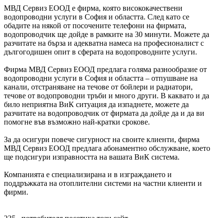
МВД Сервиз ЕООД е фирма, която висококачествени
водопроводни услуги в София и областта. След като се
обадите на някой от посочените телефони на фирмата,
водопроводчик ще дойде в рамките на 30 минути. Можете да
разчитате на бърза и адекватна намеса на професионалист с
дългогодишен опит в сферата на водопроводните услуги.
Фирма МВД Сервиз ЕООД предлага голяма разнообразие от
водопроводни услуги в София и областта – отпушване на
канали, отстраняване на течове от бойлери и радиатори,
течове от водопроводни тръби и много други. В каквато и да
било неприятна ВиК ситуация да изпаднете, можете да
разчитате на водопроводчик от фирмата да дойде да и да ви
помогне във възможно най-кратки срокове.
За да осигури повече сигурност на своите клиенти, фирма
МВД Сервиз ЕООД предлага абонаментно обслужване, което
ще подсигури изправността на вашата ВиК система.
Компанията е специализирана и в изграждането и
поддръжката на отоплителни системи на частни клиенти и
фирми.