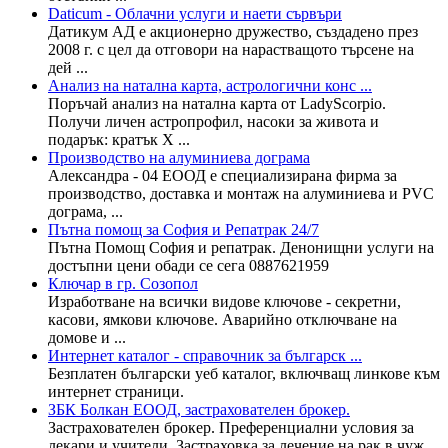
Daticum - Облачни услуги и наети сървъри
Датикум АД е акционерно дружество, създадено през
2008 г. с цел да отговори на нарастващото търсене на
дей ...
Aнализ на натална карта, астрологични конс ...
Поръчай анализ на натална карта от LadyScorpio.
Получи личен астропрофил, насоки за живота и
подарък: кратък Х ...
Производство на алуминиева дограма
Александра - 04 ЕООД е специализирана фирма за
производство, доставка и монтаж на алуминиева и PVC
дограма, ...
Пътна помощ за София и Репатрак 24/7
Пътна Помощ София и репатрак. Денонищни услуги на
достъпни цени обади се сега 0887621959
Ключар в гр. Созопол
Изработване на всички видове ключове - секретни,
касови, ямкови ключове. Аварийно отключване на
домове и ...
Интернет каталог - справочник за българск ...
Безплатен български уеб каталог, включващ линкове към
интернет страници.
ЗБК Болкан ЕООД, застрахователен брокер.
Застрахователен брокер. Преференциални условия за
лекари и учители. Застраховка за лечение на рак в чуж ...