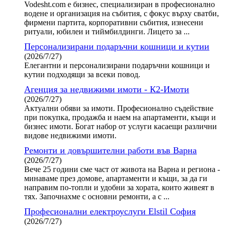
Vodesht.com е бизнес, специализиран в професионално
водене и организация на събития, с фокус върху сватби,
фирмени партита, корпоративни събития, изнесени
ритуали, юбилеи и тиймбилдинги. Лицето за ...
Персонализирани подаръчни кошници и кутии
(2026/7/27)
Елегантни и персонализирани подаръчни кошници и
кутии подходящи за всеки повод.
Агенция за недвижими имоти - К2-Имоти
(2026/7/27)
Актуални обяви за имоти. Професионално съдействие
при покупка, продажба и наем на апартаменти, къщи и
бизнес имоти. Богат набор от услуги касаещи различни
видове недвижими имоти.
Ремонти и довършителни работи във Варна
(2026/7/27)
Вече 25 години сме част от живота на Варна и региона -
минаваме през домове, апартаменти и къщи, за да ги
направим по-топли и удобни за хората, които живеят в
тях. Започнахме с основни ремонти, а с ...
Професионални електроуслуги Elstil София
(2026/7/27)