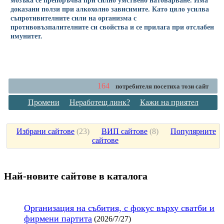
доказани ползи при алкохолно зависимите. Като цяло усилва
съпротивителните сили на организма с
противовъзпалителните си свойства и се прилага при отслабен
имунитет.
164
потребителя посетиха този сайт
Промени
Неработещ линк?
Кажи на приятел
Избрани сайтове
(
23
)
ВИП сайтове
(
8
)
Популярните
сайтове
Най-новите сайтoве в каталога
Организация на събития, с фокус върху сватби и
фирмени партита
(2026/7/27)