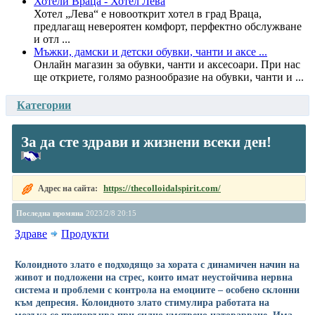
Хотели Враца - Хотел Лева
Хотел „Лева“ е новооткрит хотел в град Враца,
предлагащ невероятен комфорт, перфектно обслужване
и отл ...
Мъжки, дамски и детски обувки, чанти и аксе ...
Онлайн магазин за обувки, чанти и аксесоари. При нас
ще откриете, голямо разнообразие на обувки, чанти и ...
Категории
За да сте здрави и жизнени всеки ден!
https://thecolloidalspirit.com/
Адрес на сайта:
Последна промяна
2023/2/8 20:15
Здраве
Продукти
Колoидното злато е подходящо за хората с динамичен начин на
живот и подложени на стрес, които имат неустойчива нервна
система и проблеми с контрола на емоциите – особено склонни
към депресия. Колoидното злато стимулира работата на
мозъка се препоръчва при силно умствено натоварване. Има