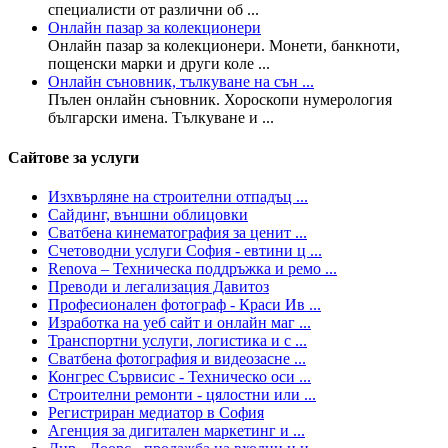
специалисти от различни об ...
Онлайн пазар за колекционери
Онлайн пазар за колекционери. Монети, банкноти,
пощенски марки и други коле ...
Онлайн съновник, тълкуване на сън ...
Пълен онлайн съновник. Хороскопи нумерология
български имена. Тълкуване и ...
Сайтове за услуги
Изхвърляне на строителни отпадъц ...
Сайдинг, външни облицовки
Сватбена кинематография за ценит ...
Счетоводни услуги София - евтини ц ...
Renova – Техническа поддръжка и ремо ...
Преводи и легализация Давитоз
Професионален фотограф - Краси Ив ...
Изработка на уеб сайт и онлайн маг ...
Транспортни услуги, логистика и с ...
Сватбена фотография и видеозасне ...
Конгрес Сървисис - Техническо оси ...
Строителни ремонти - цялостни или ...
Регистриран медиатор в София
Агенция за дигитален маркетинг и ...