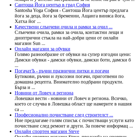
Сантоша Йога център в град София
Santosha Yoga София - Сантоша Йога център предлага
йога за деца, йога за бременни, Ащанга виняса йога,
Хатха йог ...
Качествени слънчеви очила и рамки за очил ...
Слънчеви очила, рамки за очила, контактни лещи и
диоптрични стъкла на най-добри цени от онлайн
магазин Sun ...
Онлайн магазин за обувки
Голямо разнообразие от обувки на супер изгодни цени:
Дамски обувки - дамски обувки, дамски боти, дамски б
...
ПогачатЪ - ръчни празнични питки и погачи
Бутикови, ръчни и луксозни погачи, приготвени по
домашна рецепта. Внимателно подбрани продукти.
Бърза и ...
Новини от Ловеч и региона
Ловешки вести - новини от Ловеч и региона. Всичко,
което се случва в Ловешка област ще намерите в нашия
са ...
Професионално почистване след строителст ...
Ние предлагаме голям списък с почистващи услуги като
почистване след ремонт и други. За повече информац ...
Онлайн спортен магазин Steve
Онлайн спортен магазин Steve, продажба на спортни