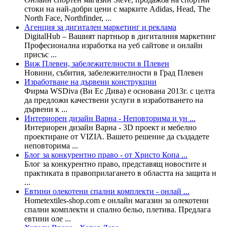
стоки на най-добри цени с марките Adidas, Head, The
North Face, Northfinder, ...
Агенция за дигитален маркетинг и реклама
DigitalHub – Вашият партньор в дигиталния маркетинг
Професионална изработка на уеб сайтове и онлайн
присъс ...
Виж Плевен, забележителности в Плевен
Новини, събития, забележителности в Град Плевен
Изработване на дървени конструкции
Фирма WSDiva (Ви Ес Дива) е основана 2013г. с целта
да предложи качествени услуги в изработването на
дървени к ...
Интериорен дизайн Варна - Неповторима и ун ...
Интериорен дизайн Варна - 3D проект и мебелно
проектиране от VIZIA. Вашето решение да създадете
неповторима ...
Блог за конкурентно право - от Христо Копа ...
Блог за конкурентно право, представящ новостите и
практиката в правоприлагането в областта на защита н
...
Евтини олекотени спални комплекти - онлай ...
Hometextiles-shop.com е онлайн магазин за олекотени
спални комплекти и спално бельо, плетива. Предлага
евтини оле ...