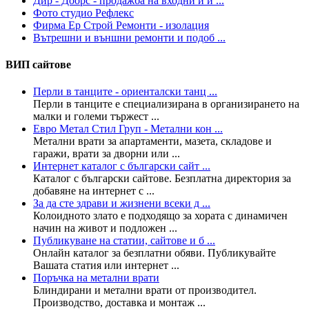
Дир - Доорс - продажба на входни и и ...
Фото студио Рефлекс
Фирма Ер Строй Ремонти - изолация
Вътрешни и външни ремонти и подоб ...
ВИП сайтове
Перли в танците - ориенталски танц ...
Перли в танците е специализирана в организирането на
малки и големи тържест ...
Евро Метал Стил Груп - Метални кон ...
Метални врати за апартаменти, мазета, складове и
гаражи, врати за дворни или ...
Интернет каталог с български сайт ...
Каталог с български сайтове. Безплатна директория за
добавяне на интернет с ...
За да сте здрави и жизнени всеки д ...
Колoидното злато е подходящо за хората с динамичен
начин на живот и подложен ...
Публикуване на статии, сайтове и б ...
Онлайн каталог за безплатни обяви. Публикувайте
Вашата статия или интернет ...
Поръчка на метални врати
Блиндирани и метални врати от производител.
Производство, доставка и монтаж ...