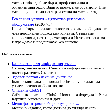
масло трябва да бъде бърза, професионална и
организирана около Вашето време, а не обратното. Ние
сме специализиран център за смяна на масло, създ ...
Рекламни услуги - цялостно рекламно
обслужване
(2026/7/17)
Нашата фирма предлага цялостно рекламно обслужване
чрез персонален подход към клиента. Създаваме
корпоративна, печатна, сувенирна и Интернет реклама.
Изграждаме и поддържаме Уеб сайтове.
Избрани сайтове
Каталог за цветя, информация, съве ...
Отглеждане на цветя. Снимки и информация за много
цветя / растения. Съвети з ...
Здравен портал - лечение, диети, пс ...
Българският здравен портал Lechenie.bg предлага да
узнаете всичко любопитно, по ...
Списание ClubS1
Сайтът на списание ClubS1. Новини за Формула 1, Рали,
Картинг, Автомобили и друг ...
Мединфо - първото общопопулярно с ...
Месечно издание, което достига до хиляди лекари,