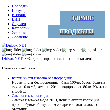
Последни
Популярни
Избрани
ЗДРАВЕ
ВИП
Случаен
Категории
ПРОДУКТИ
Условия
Добавяне
DirBox.NET
>>За да сте здрави и жизнени всеки ден!
Случайно избрани
Кърти чисти извозва без посредник
Кърти чисти без посредник - баня 100лв, бетон 50лв/м3,
тухла 10лв.м3, комин 120лв, подпрозорец 80лв. Къртене
в Соф ...
Дамска и мъжка мода
Дамска и мъжка мода 2019, нови и аутлет колекции
дрехи, обувки, бижута, аксесоари и стоки за дома с
отстъпки ...