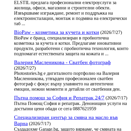
ELSTIL предлага професионални електроуслуги за
жилища, офиси, магазини и строителни обекти.
Извършваме изграждане, ремонт и поддръжка на
електроинсталации, монтаж и подмяна на електрически
таб ...
BioPaw - козметика за кучета и котки
(2026/7/27)
BioPaw е бранд, специализиран в пробиотична
козметика за кучета и котки. Предлагаме иновативни
продукти, разработени с пробиотична технология, които
подпомагат естествената защита на кожата и ...
Валерия Масленикова - Сватбен фотограф
(2026/7/27)
Photostories.bg е дигиталното портфолио на Валерия
Масленникова, утвърден професионален сватбен
фотограф с фокус върху улавянето на автентични
емоции, нежни моменти и детайли от сватбения ден.
Пътна помощ за София и Репатрак 24/7
(2026/7/17)
Пътна Помощ София и репатрак. Денонищни услуги на
достъпни цени обади се сега 0887621959
Специализиран център за смяна на масло във
Варна
(2026/7/17)
Създадохме Garage.bg, защото вярваме, че смяната на