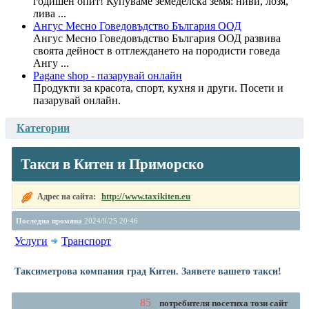
годишен опит! Купуваме земеделска земя: ниви, лозя,
лива ...
Ангус Месно Говедовъдство България ООД
Ангус Месно Говедовъдство България ООД развива
своята дейност в отглеждането на породисти говеда
Ангу ...
Pagane shop - пазарувай онлайн
Продукти за красота, спорт, кухня и други. Посети и
пазарувай онлайн.
Категории
Такси в Китен и Приморско
http://www.taxikiten.eu
Адрес на сайта:
Последна промяна
2024/9/25 20:46
Услуги
Транспорт
Таксиметрова компания град Китен. Заявете вашето такси!
85
потребителя посетиха този сайт