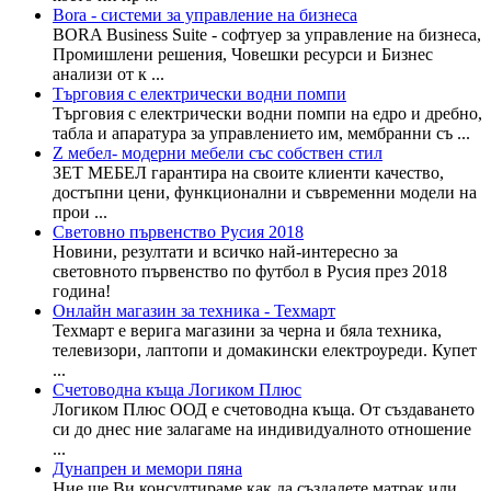
Bora - системи за управление на бизнеса
BORA Business Suite - софтуер за управление на бизнеса,
Промишлени решения, Човешки ресурси и Бизнес
анализи от к ...
Търговия с електрически водни помпи
Търговия с електрически водни помпи на едро и дребно,
табла и апаратура за управлението им, мембранни съ ...
Z мебел- модерни мебели със собствен стил
ЗЕТ МЕБЕЛ гарантира на своите клиенти качество,
достъпни цени, функционални и съвременни модели на
прои ...
Световно първенство Русия 2018
Новини, резултати и всичко най-интересно за
световното първенство по футбол в Русия през 2018
година!
Онлайн магазин за техника - Техмарт
Техмарт е верига магазини за черна и бяла техника,
телевизори, лаптопи и домакински електроуреди. Купет
...
Счетоводна къща Логиком Плюс
Логиком Плюс ООД е счетоводна къща. От създаването
си до днес ние залагаме на индивидуалното отношение
...
Дунапрен и мемори пяна
Ние ще Ви консултираме как да създадете матрак или