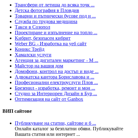
Трансфери от летища до всяка точк ...
Детска фотография в Пловдив
Товарни и пътнически бусове под н ...
Служба по трудова медицина
Такси в Созопол
Проектиране и изпълнение на топло ...
Kибрит, безопасен кибрит
Weber BG - Изработка на уеб сайт
Коникс Трейд
Хамалски услуги
Агенция за дигитален маркетинг - М ...
Майстор на вашия дом
Домофони, контрол на достъп и виде ...
Адвокатска кантора Бориславова и ...
Професионални електроуслуги Плов ...
Брезенил - изработка, ремонт и мон ...
Студио за Интериорен Дизайн в Бур ...
Оптимизация на сайт от Ganbox
ВИП сайтове
Публикуване на статии, сайтове и б ...
Онлайн каталог за безплатни обяви. Публикувайте
Вашата статия или интернет ...