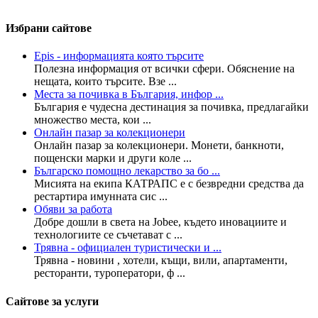
Избрани сайтове
Epis - информацията която търсите
Полезна информация от всички сфери. Обяснение на
нещата, които търсите. Взе ...
Места за почивка в България, инфор ...
България е чудесна дестинация за почивка, предлагайки
множество места, кои ...
Онлайн пазар за колекционери
Онлайн пазар за колекционери. Монети, банкноти,
пощенски марки и други коле ...
Българско помощно лекарство за бо ...
Мисията на екипа КАТРАПС е с безвредни средства да
рестартира имунната сис ...
Обяви за работа
Добре дошли в света на Jobee, където иновациите и
технологиите се съчетават с ...
Трявна - официален туристически и ...
Трявна - новини , хотели, къщи, вили, апартаменти,
ресторанти, туроператори, ф ...
Сайтове за услуги