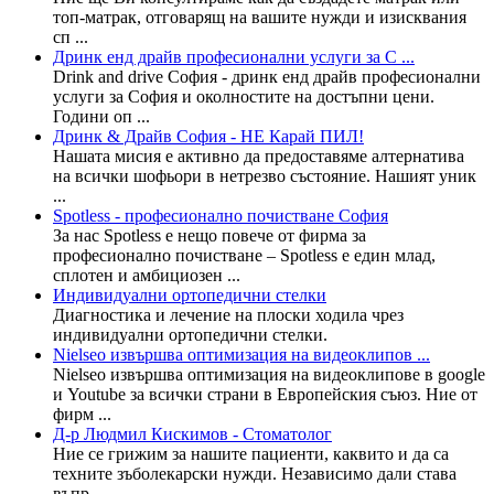
топ-матрак, отговарящ на вашите нужди и изисквания
сп ...
Дринк енд драйв професионални услуги за С ...
Drink and drive София - дринк енд драйв професионални
услуги за София и околностите на достъпни цени.
Години оп ...
Дринк & Драйв София - НЕ Карай ПИЛ!
Нашата мисия е активно да предоставяме алтернатива
на всички шофьори в нетрезво състояние. Нашият уник
...
Spotless - професионално почистване София
За нас Spotless е нещо повече от фирма за
професионално почистване – Spotless е един млад,
сплотен и амбициозен ...
Индивидуални ортопедични стелки
Диагностика и лечение на плоски ходила чрез
индивидуални ортопедични стелки.
Nielseo извършва оптимизация на видеоклипов ...
Nielseo извършва оптимизация на видеоклипове в google
и Youtube за всички страни в Европейския съюз. Ние от
фирм ...
Д-р Людмил Кискимов - Стоматолог
Ние се грижим за нашите пациенти, каквито и да са
техните зъболекарски нужди. Независимо дали става
въпр ...