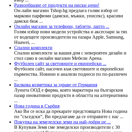
Разнообразие от продукти на ниски цени!
Он-лайн магазин Tshop.bg предлага голям избор от
маркови парфюми (дамски, мъжки, унисекс), красиви
дамски биж ...
Онлайн магазин за телефони, таблети, лапто ...
Голям избор нови модели устройства и аксесоари за тях
от водещите производители на пазара Apple, Samsung,
Huawei, ...
Спални комплекти
Спални комплекти за вашия дом с невероятен дизайн и
стил само в онлайн магазин Мебели Арена.
Футболен сайт за световните и европейски ...
Футболен сайт, насочен към световните и европейски
първенства. Новини и анализи поднеси по по-различен
...
Билкова козметика за здраве от Германия
Лунита ООД е фирма, която маркетира на българския
пазар иновативни продукти в областта на алтернативна
...
Нова година в Сърбия
Ако Ви се иска да прекарате предстоящата Нова година
по ”съседски”, Ви предлагаме да се отправите с нас ...
Покупка на земеделски земи на най-добри це ...
В Купувам Земя сме земеделски производители с 30