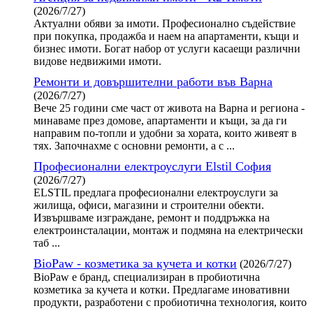
(2026/7/27)
Актуални обяви за имоти. Професионално съдействие
при покупка, продажба и наем на апартаменти, къщи и
бизнес имоти. Богат набор от услуги касаещи различни
видове недвижими имоти.
Ремонти и довършителни работи във Варна
(2026/7/27)
Вече 25 години сме част от живота на Варна и региона -
минаваме през домове, апартаменти и къщи, за да ги
направим по-топли и удобни за хората, които живеят в
тях. Започнахме с основни ремонти, а с ...
Професионални електроуслуги Elstil София
(2026/7/27)
ELSTIL предлага професионални електроуслуги за
жилища, офиси, магазини и строителни обекти.
Извършваме изграждане, ремонт и поддръжка на
електроинсталации, монтаж и подмяна на електрически
таб ...
BioPaw - козметика за кучета и котки
(2026/7/27)
BioPaw е бранд, специализиран в пробиотична
козметика за кучета и котки. Предлагаме иновативни
продукти, разработени с пробиотична технология, които