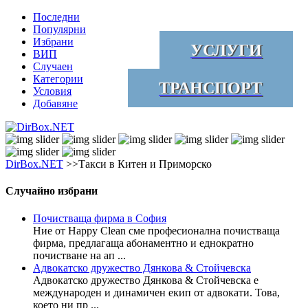
Последни
Популярни
Избрани
УСЛУГИ
ВИП
Случаен
Категории
ТРАНСПОРТ
Условия
Добавяне
DirBox.NET
>>Такси в Китен и Приморско
Случайно избрани
Почистваща фирма в София
Ние от Happy Clean сме професионална почистваща
фирма, предлагаща абонаментно и еднократно
почистване на ап ...
Адвокатско дружество Дянкова & Стойчевска
Адвокатско дружество Дянкова & Стойчевска е
международен и динамичен екип от адвокати. Това,
което ни пр ...