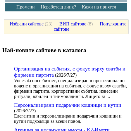
Промени
Неработещ линк?
Кажи на приятел
Избрани сайтове
(
23
)
ВИП сайтове
(
8
)
Популярните
сайтове
Най-новите сайтoве в каталога
Организация на събития, с фокус върху сватби и
фирмени партита
(2026/7/27)
Vodesht.com е бизнес, специализиран в професионално
водене и организация на събития, с фокус върху сватби,
фирмени партита, корпоративни събития, изнесени
ритуали, юбилеи и тиймбилдинги. Лицето за ...
Персонализирани подаръчни кошници и кутии
(2026/7/27)
Елегантни и персонализирани подаръчни кошници и
кутии подходящи за всеки повод.
Агенция за недвижими имоти - К2-Имоти