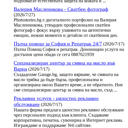
подпомагат естествената защита на кожата и ...
Валерия Масленикова - Сватбен фотограф
(2026/7/27)
Photostories.bg е дигиталното портфолио на Валерия
Масленникова, утвърден професионален сватбен
фотограф с фокус върху улавянето на автентични
емоции, нежни моменти и детайли от сватбения ден.
Пътна помощ за София и Репатрак 24/7
(2026/7/17)
Пътна Помощ София и репатрак. Денонищни услуги на
достъпни цени обади се сега 0887621959
Специализиран център за смяна на масло във
Варна
(2026/7/17)
Създадохме Garage.bg, защото вярваме, че смяната на
масло трябва да бъде бърза, професионална и
организирана около Вашето време, а не обратното. Ние
сме специализиран център за смяна на масло, създ ...
Рекламни услуги - цялостно рекламно
обслужване
(2026/7/17)
Нашата фирма предлага цялостно рекламно обслужване
чрез персонален подход към клиента. Създаваме
корпоративна, печатна, сувенирна и Интернет реклама.
Изграждаме и поддържаме Уеб сайтове.