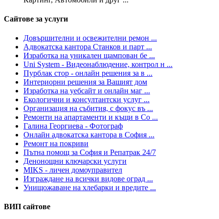
Сайтове за услуги
Довършителни и освежителни ремон ...
Адвокатска кантора Станков и парт ...
Изработка на уникален щампован бе ...
Uni System - Видеонаблюдение, контрол н ...
Пурблак стор - онлайн решения за в ...
Интериорни решения за Вашият дом
Изработка на уебсайт и онлайн маг ...
Екологични и консултантски услуг ...
Организация на събития, с фокус въ ...
Ремонти на апартаменти и къщи в Со ...
Галина Георгиева - Фотограф
Онлайн адвокатска кантора в София ...
Ремонт на покриви
Пътна помощ за София и Репатрак 24/7
Денонощни ключарски услуги
MIKS - личен домоуправител
Изграждане на всички видове оград ...
Унищожаване на хлебарки и вредите ...
ВИП сайтове