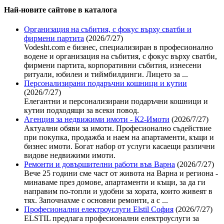
Най-новите сайтoве в каталога
Организация на събития, с фокус върху сватби и
фирмени партита
(2026/7/27)
Vodesht.com е бизнес, специализиран в професионално
водене и организация на събития, с фокус върху сватби,
фирмени партита, корпоративни събития, изнесени
ритуали, юбилеи и тиймбилдинги. Лицето за ...
Персонализирани подаръчни кошници и кутии
(2026/7/27)
Елегантни и персонализирани подаръчни кошници и
кутии подходящи за всеки повод.
Агенция за недвижими имоти - К2-Имоти
(2026/7/27)
Актуални обяви за имоти. Професионално съдействие
при покупка, продажба и наем на апартаменти, къщи и
бизнес имоти. Богат набор от услуги касаещи различни
видове недвижими имоти.
Ремонти и довършителни работи във Варна
(2026/7/27)
Вече 25 години сме част от живота на Варна и региона -
минаваме през домове, апартаменти и къщи, за да ги
направим по-топли и удобни за хората, които живеят в
тях. Започнахме с основни ремонти, а с ...
Професионални електроуслуги Elstil София
(2026/7/27)
ELSTIL предлага професионални електроуслуги за