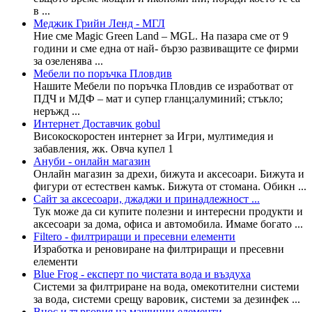
в ...
Меджик Грийн Ленд - МГЛ
Ние сме Magic Green Land – MGL. На пазара сме от 9
години и сме една от най- бързо развиващите се фирми
за озеленява ...
Мебели по поръчка Пловдив
Нашите Мебели по поръчка Пловдив се изработват от
ПДЧ и МДФ – мат и супер гланц;алуминий; стъкло;
неръжд ...
Интернет Доставчик gobul
Високоскоростен интернет за Игри, мултимедия и
забавления, жк. Овча купел 1
Ануби - онлайн магазин
Онлайн магазин за дрехи, бижута и аксесоари. Бижута и
фигури от естествен камък. Бижута от стомана. Обикн ...
Сайт за аксесоари, джаджи и принадлежност ...
Тук може да си купите полезни и интересни продукти и
аксесоари за дома, офиса и автомобила. Имаме богато ...
Filtero - филтриращи и пресевни елементи
Изработка и реновиране на филтриращи и пресевни
елементи
Blue Frog - експерт по чистата вода и въздуха
Системи за филтриране на вода, омекотителни системи
за вода, системи срещу варовик, системи за дезинфек ...
Внос и търговия на машинни елементи