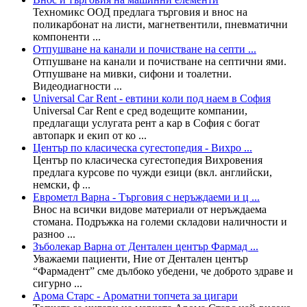
Техномикс ООД предлага търговия и внос на
поликарбонат на листи, магнетвентили, пневматични
компоненти ...
Отпушване на канали и почистване на септи ...
Отпушване на канали и почистване на септични ями.
Отпушване на мивки, сифони и тоалетни.
Видеодиагности ...
Universal Car Rent - евтини коли под наем в София
Universal Car Rent е сред водещите компании,
предлагащи услугата рент а кар в София с богат
автопарк и екип от ко ...
Център по класическа сугестопедия - Вихро ...
Център по класическа сугестопедия Вихровения
предлага курсове по чужди езици (вкл. английски,
немски, ф ...
Еврометл Варна - Търговия с неръждаеми и ц ...
Внос на всички видове материали от неръждаема
стомана. Подръжка на големи складови наличности и
разноо ...
Зъболекар Варна от Дентален център Фармад ...
Уважаеми пациенти, Ние от Дентален център
“Фармадент” сме дълбоко убедени, че доброто здраве и
сигурно ...
Арома Старс - Ароматни топчета за цигари