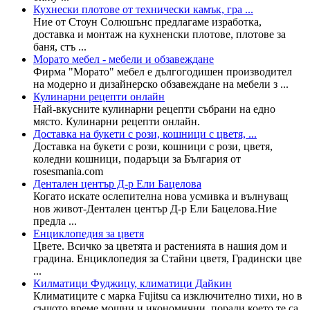
Кухнески плотове от технически камък, гра ...
Ние от Стоун Солюшънс предлагаме изработка,
доставка и монтаж на кухненски плотове, плотове за
баня, стъ ...
Морато мебел - мебели и обзавеждане
Фирма "Морато" мебел е дългогодишен производител
на модерно и дизайнерско обзавеждане на мебели з ...
Кулинарни рецепти онлайн
Най-вкусните кулинарни рецепти събрани на едно
място. Кулинарни рецепти онлайн.
Доставка на букети с рози, кошници с цветя, ...
Доставка на букети с рози, кошници с рози, цветя,
коледни кошници, подаръци за България от
rosesmania.com
Дентален център Д-р Ели Бацелова
Когато искате ослепителна нова усмивка и вълнуващ
нов живот-Дентален център Д-р Ели Бацелова.Ние
предла ...
Енциклопедия за цветя
Цвете. Всичко за цветята и растенията в нашия дом и
градина. Енциклопедия за Стайни цветя, Градински цве
...
Килматици Фуджицу, климатици Дайкин
Климатиците с марка Fujitsu са изключително тихи, но в
същото време мощни и икономични, поради което те са