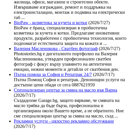
жилища, офиси, магазини и строителни обекти.
Извършваме изграждане, ремонт и поддръжка на
електроинсталации, монтаж и подмяна на електрически
таб ...
BioPaw - козметика за кучета и котки
(2026/7/27)
BioPaw е бранд, специализиран в пробиотична
козметика за кучета и котки. Предлагаме иновативни
продукти, разработени с пробиотична технология, които
подпомагат естествената защита на кожата и ...
Валерия Масленикова - Сватбен фотограф
(2026/7/27)
Photostories.bg е дигиталното портфолио на Валерия
Масленникова, утвърден професионален сватбен
фотограф с фокус върху улавянето на автентични
емоции, нежни моменти и детайли от сватбения ден.
Пътна помощ за София и Репатрак 24/7
(2026/7/17)
Пътна Помощ София и репатрак. Денонищни услуги на
достъпни цени обади се сега 0887621959
Специализиран център за смяна на масло във Варна
(2026/7/17)
Създадохме Garage.bg, защото вярваме, че смяната на
масло трябва да бъде бърза, професионална и
организирана около Вашето време, а не обратното. Ние
сме специализиран център за смяна на масло, създ ...
Рекламни услуги - цялостно рекламно обслужване
(2026/7/17)