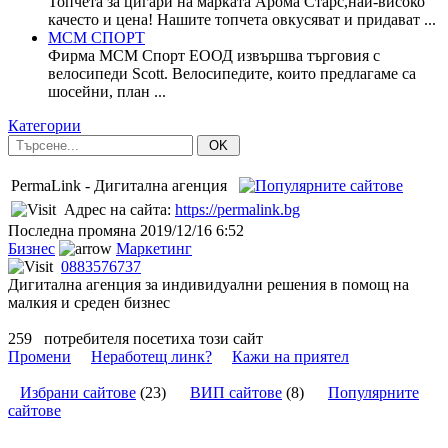
Топчета за цигари на марката Арома Старс,най-високо
качесто и цена! Нашите топчета овкусяват и придават ...
МСМ СПОРТ
Фирма МСМ Спорт ЕООД извършва търговия с
велосипеди Scott. Велосипедите, които предлагаме са
шосейни, план ...
Категории
OK
PermaLink - Дигитална агенция
Адрес на сайта:
https://permalink.bg
Последна промяна
2019/12/16 6:52
Бизнес
Маркетинг
0883576737
Дигитална агенция за индивидуални решения в помощ на
малкия и среден бизнес
259
потребителя посетиха този сайт
Промени
Неработещ линк?
Кажи на приятел
Избрани сайтове
(
23
)
ВИП сайтове
(
8
)
Популярните
сайтове