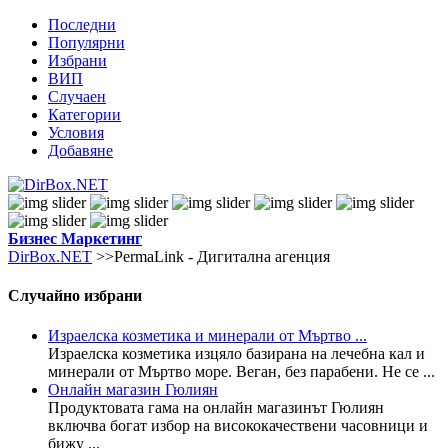
Последни
Популярни
Избрани
ВИП
Случаен
Категории
Условия
Добавяне
Бизнес
Маркетинг
DirBox.NET
>>PermaLink - Дигитална агенция
Случайно избрани
Израелска козметика и минерали от Мъртво ...
Израелска козметика изцяло базирана на лечебна кал и
минерали от Мъртво море. Веган, без парабени. Не се ...
Онлайн магазин Гюлиян
Продуктовата гама на онлайн магазинът Гюлиян
включва богат избор на висококачествени часовници и
бижу ...