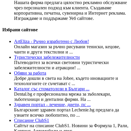
Нашата фирма предлага цялостно рекламно обслужване
чрез персонален подход към клиента. Създаваме
корпоративна, печатна, сувенирна и Интернет реклама.
Изграждаме и поддържаме Уеб сайтове.
Избрани сайтове
ArtEliza - Ръчно изработено с Любов!
Онлайн магазин за ръчно рисувани тениски, кецове,
чанти и други текстилни и ...
Туристически забележителности
Пътеводител за всички световни туристически
забележителности и атракции! ...
Обяви за работа
Добре дошли в света на Jobee, където иновациите и
технологиите се съчетават с ...
Каталог със стоматолози в Българи ...
Dental.bg е професионална мрежа за зъболекари,
зъботехници и дентални фирми. На ...
Здравен портал - лечение, диети, пс ...
Българският здравен портал Lechenie.bg предлага да
узнаете всичко любопитно, по ...
Списание ClubS1
Сайтът на списание ClubS1. Новини за Формула 1, Рали,
Картинг, Автомобили и друг ...