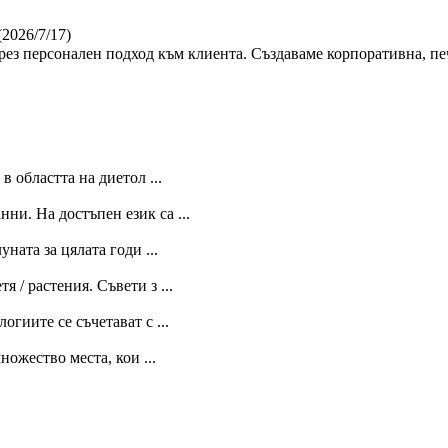
(2026/7/17)
ез персонален подход към клиента. Създаваме корпоративна, пе
 областта на диетол ...
нни. На достъпен език са ...
ната за цялата годи ...
 / растения. Съвети з ...
огиите се съчетават с ...
ожество места, кои ...