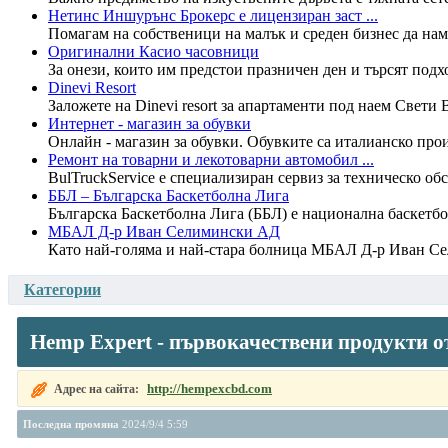
Нетинс Иншурънс Брокерс е лицензиран заст ...
Помагам на собственици на малък и среден бизнес да нама
Оригинални Касио часовници
За онези, които им предстои празничен ден и търсят подх
Dinevi Resort
Заложете на Dinevi resort за апартаменти под наем Свети В
Интернет - магазин за обувки
Онлайн - магазин за обувки. Обувките са италианско про
Ремонт на товарни и лекотоварни автомобил ...
BulTruckService е специализиран сервиз за техническо об
ББЛ – Българска Баскетболна Лига
Българска Баскетболна Лига (ББЛ) е национална баскетболн
МБАЛ Д-р Иван Селимински АД
Като най-голяма и най-стара болница МБАЛ Д-р Иван Сел
Категории
Hemp Expert - първокачествени продукти 
http://hempexcbd.com
Адрес на сайта:
Последна промяна
2024/9/4 5:59