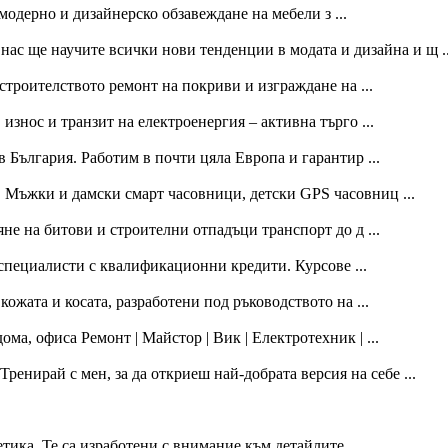
дерно и дизайнерско обзавеждане на мебели з ...
ас ще научите всички нови тенденции в модата и дизайна и щ ..
строителството ремонт на покриви и изграждане на ...
знос и транзит на електроенергия – активна търго ...
 България. Работим в почти цяла Европа и гарантир ...
. Мъжки и дамски смарт часовници, детски GPS часовниц ...
не на битови и строителни отпадъци транспорт до д ...
специалисти с квалификационни кредити. Курсове ...
жата и косата, разработени под ръководството на ...
ма, офиса Ремонт | Майстор | Вик | Електротехник | ...
ирай с мен, за да откриеш най-добрата версия на себе ...
ика. Те са изработени с внимание към детайлите, ...