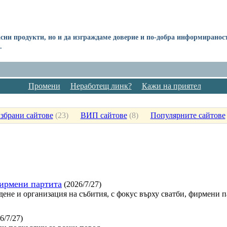
сни продукти, но и да изграждаме доверие и по-добра информиранос
.
Промени
Неработещ линк?
Кажи на приятел
збрани сайтове
(
23
)
ВИП сайтове
(
8
)
Популярните сайтове
фирмени партита
(2026/7/27)
дене и организация на събития, с фокус върху сватби, фирмени 
6/7/27)