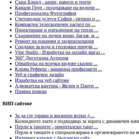
Съни Блинд - щори, навеси и тенти
Канали Груп - поддържане на водопр ...
Професионална Фотография
Счетоводни услуги София - евтини ц ...
Компактен телескопичен хаспел по ...
Проектиране и изпълнение на топло ...
Съхранение на лични вещи, багаж, м ...
Ремонт на покриви и хидроизолация
Сондажи за вода и геоложки проучв ...
Vipe Studio - Изработка на онлайн магаз ...
360° Дигитална Агенция
Обработка на всички видове скални ...
Клима Рефреш - машинна профилакти ...
Уеб и графичен дизайн
Изработка на уеб сайтове
Адвокатска кантора - Желев и Партн ...
Правна помощ
ВИП сайтове
За да сте здрави и жизнени всеки д ...
Колoидното злато е подходящо за хората с динамичен нач
Перли в танците - ориенталски танц ...
Перли в танците е специализирана в организирането на ма
Интернет каталог с български сайт ...