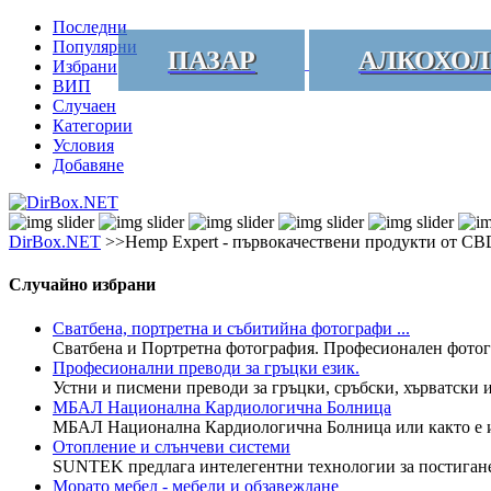
Последни
Популярни
ПАЗАР
АЛКОХОЛ
Избрани
ВИП
Случаен
Категории
Условия
Добавяне
DirBox.NET
>>Hemp Expert - първокачествени продукти от CB
Случайно избрани
Сватбена, портретна и събитийна фотографи ...
Сватбена и Портретна фотография. Професионален фотогр
Професионални преводи за гръцки език.
Устни и писмени преводи за гръцки, сръбски, хърватски 
МБАЛ Национална Кардиологична Болница
МБАЛ Национална Кардиологична Болница или както е изв
Отопление и слънчеви системи
SUNTEK предлага интелегентни технологии за постигане н
Морато мебел - мебели и обзавеждане