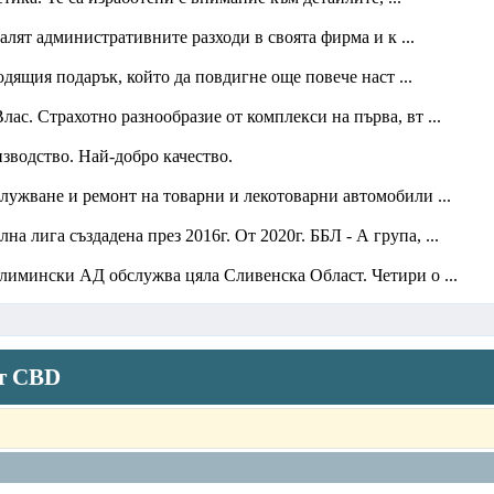
лят административните разходи в своята фирма и к ...
одящия подарък, който да повдигне още повече наст ...
лас. Страхотно разнообразие от комплекси на първа, вт ...
изводство. Най-добро качество.
служване и ремонт на товарни и лекотоварни автомобили ...
а лига създадена през 2016г. От 2020г. ББЛ - А група, ...
имински АД обслужва цяла Сливенска Област. Четири о ...
от CBD