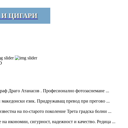
 И ЦИГАРИ
D
аф Драго Атанасов . Професионално фотозаснемане ...
и македонски език. Придружаващ превод при прегово ...
естна на по-старото поколение Трета градска болни ...
а икономии, сигурност, надежност и качество. Редица ...