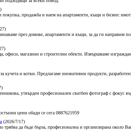
и подходящи за всеки повод.
)
 покупка, продажба и наем на апартаменти, къщи и бизнес имот
27)
минаваме през домове, апартаменти и къщи, за да ги направим по-
27)
, офиси, магазини и строителни обекти. Извършваме изграждан
за кучета и котки. Предлагаме иновативни продукти, разработен
7)
сленникова, утвърден професионален сватбен фотограф с фокус в
стъпни цени обади се сега 0887621959
а
(2026/7/17)
ло трябва да бъде бърза, професионална и организирана около Ва