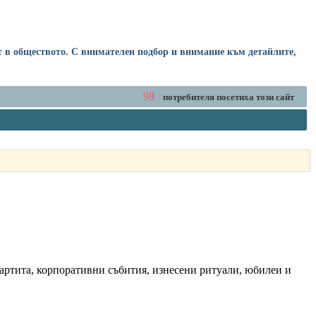
т в обществото. С внимателен подбор и внимание към детайлите,
98
потребителя посетиха този сайт
партита, корпоративни събития, изнесени ритуали, юбилеи и