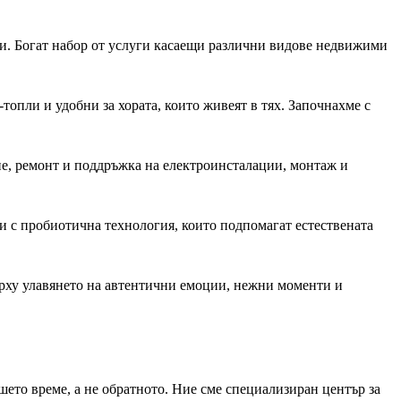
и. Богат набор от услуги касаещи различни видове недвижими
топли и удобни за хората, които живеят в тях. Започнахме с
е, ремонт и поддръжка на електроинсталации, монтаж и
и с пробиотична технология, които подпомагат естествената
ърху улавянето на автентични емоции, нежни моменти и
шето време, а не обратното. Ние сме специализиран център за