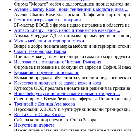
Фирма "Морато" мебел е дългогодишен производител на мо
Avenue Charmy Rose - нови тенденции в модата и диза ...
Avenue Charmy Rose Българският Лайфстайл Портал- при н
Ремонт и изграждане на покриви
БГ-мастър ЕООД е фирма изцяло изградена в областта на 
Armaco Energy - внос, износ и транзит на електрое ...
Армако Енерджи АД се занимава преимуществено с внос, и
Vivre - мебели и интериорни стоки
Вивре е добре позната марка мебели и интериорни стоки в
Смарт Технолоджи Варна
При нас може да намерите широка гама от смарт прдукти
Извозване на отпадъци с Чистачи България
Фирма за извозване на боклуци от адреси в София. Изнася
Кузманов - обучения и психолог
Кузманов предлага обучения за учители и педагогически 
Kачествени продукти за здрава кожа и коса
Кутисора ООД предлага иновативни решения за грижа за ко
Home help услуги по почистване и ремонтни дейн ...
Спести време. Вземи безплатна оферта за Почистване на до
Тренирай с Деница Атанасова
Персонални XBODY и мултифункционални тренировки. Трен
Rent a Car в Стара Загора
Сайт за коли под наем в гр. Стара Загора
Изкуствени дървета
Важно предимство на изкуствените дървета е тяхната естет