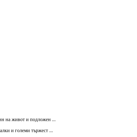
ин на живот и подложен ...
лки и големи тържест ...