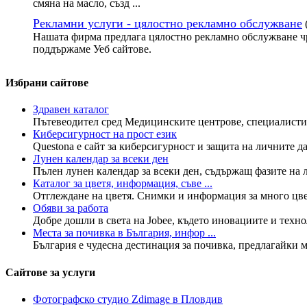
смяна на масло, създ ...
Рекламни услуги - цялостно рекламно обслужване
Нашата фирма предлага цялостно рекламно обслужване чр
поддържаме Уеб сайтове.
Избрани сайтове
Здравен каталог
Пътевеодител сред Медицинските центрове, специалисти в
Киберсигурност на прост език
Questona е сайт за киберсигурност и защита на личните да
Лунен календар за всеки ден
Пълен лунен календар за всеки ден, съдържащ фазите на лу
Каталог за цветя, информация, съве ...
Отглеждане на цветя. Снимки и информация за много цветя
Обяви за работа
Добре дошли в света на Jobee, където иновациите и технол
Места за почивка в България, инфор ...
България е чудесна дестинация за почивка, предлагайки мн
Сайтове за услуги
Фотографско студио Zdimage в Пловдив