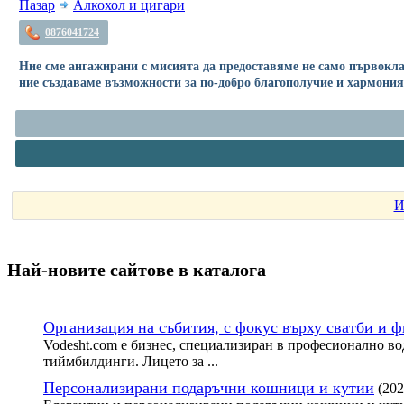
Пазар
Алкохол и цигари
0876041724
Ние сме ангажирани с мисията да предоставяме не само първокла
ние създаваме възможности за по-добро благополучие и хармония
И
Най-новите сайтoве в каталога
Организация на събития, с фокус върху сватби и 
Vodesht.com е бизнес, специализиран в професионално во
тиймбилдинги. Лицето за ...
Персонализирани подаръчни кошници и кутии
(202