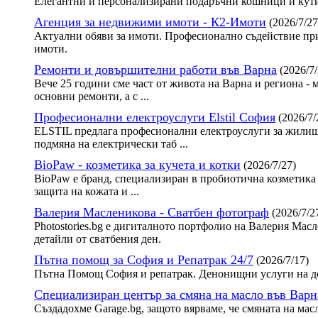
Елегантни и персонализирани подаръчни кошници и кути
Агенция за недвижими имоти - К2-Имоти
(2026/7/27
Актуални обяви за имоти. Професионално съдействие при
имоти.
Ремонти и довършителни работи във Варна
(2026/7/
Вече 25 години сме част от живота на Варна и региона - 
основни ремонти, а с ...
Професионални електроуслуги Elstil София
(2026/7/
ELSTIL предлага професионални електроуслуги за жилища
подмяна на електрически таб ...
BioPaw - козметика за кучета и котки
(2026/7/27)
BioPaw е бранд, специализиран в пробиотична козметика 
защита на кожата и ...
Валерия Масленикова - Сватбен фотограф
(2026/7/2
Photostories.bg е дигиталното портфолио на Валерия Ма
детайли от сватбения ден.
Пътна помощ за София и Репатрак 24/7
(2026/7/17)
Пътна Помощ София и репатрак. Денонищни услуги на до
Специализиран център за смяна на масло във Варн
Създадохме Garage.bg, защото вярваме, че смяната на мас