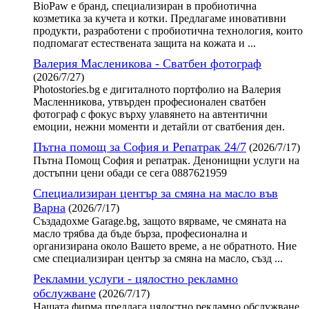
BioPaw е бранд, специализиран в пробиотична
козметика за кучета и котки. Предлагаме иновативни
продукти, разработени с пробиотична технология, които
подпомагат естествената защита на кожата и ...
Валерия Масленикова - Сватбен фотограф
(2026/7/27)
Photostories.bg е дигиталното портфолио на Валерия
Масленникова, утвърден професионален сватбен
фотограф с фокус върху улавянето на автентични
емоции, нежни моменти и детайли от сватбения ден.
Пътна помощ за София и Репатрак 24/7
(2026/7/17)
Пътна Помощ София и репатрак. Денонищни услуги на
достъпни цени обади се сега 0887621959
Специализиран център за смяна на масло във
Варна
(2026/7/17)
Създадохме Garage.bg, защото вярваме, че смяната на
масло трябва да бъде бърза, професионална и
организирана около Вашето време, а не обратното. Ние
сме специализиран център за смяна на масло, създ ...
Рекламни услуги - цялостно рекламно
обслужване
(2026/7/17)
Нашата фирма предлага цялостно рекламно обслужване