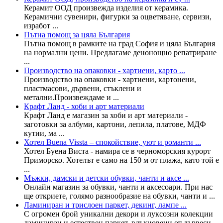
Керамит ООД произвежда изделия от керамика.
Керамични сувенири, фигурки за оцветяване, сервизи,
изработ ...
Пътна помощ за цяла България
Пътна помощ в рамките на град София и цяла България
на нормални цени. Предлагаме денонощно репатриране
...
Производство на опаковки - хартиени, карто ...
Производство на опаковки - хартиени, картонени,
пластмасови, дървени, стъклени и
метални.Произвеждаме и ...
Крафт Ланд - хоби и арт материали
Крафт Ланд е магазин за хоби и арт материали -
заготовки за албуми, картони, лепила, платове, МДФ
кутии, ма ...
Хотел Buena Vissta – спокойствие, уют и романти ...
Хотел Буена Виста - намира се в черноморския курорт
Приморско. Хотелът е само на 150 м от плажа, като той е
...
Мъжки, дамски и детски обувки, чанти и аксе ...
Онлайн магазин за обувки, чанти и аксесоари. При нас
ще откриете, голямо разнообразие на обувки, чанти и ...
Ламиниран и трислоен паркет, декинг, лампе ...
С огромен брой уникални декори и луксозни колекции
ламиниран и естествен паркет, вдъхновени от дървеси ...