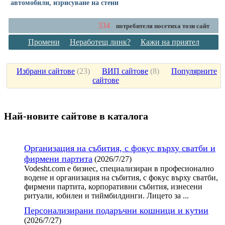
автомобили, изрисуване на стени
334
потребителя посетиха този сайт
Промени
Неработещ линк?
Кажи на приятел
Избрани сайтове
(
23
)
ВИП сайтове
(
8
)
Популярните
сайтове
Най-новите сайтoве в каталога
Организация на събития, с фокус върху сватби и
фирмени партита
(2026/7/27)
Vodesht.com е бизнес, специализиран в професионално
водене и организация на събития, с фокус върху сватби,
фирмени партита, корпоративни събития, изнесени
ритуали, юбилеи и тиймбилдинги. Лицето за ...
Персонализирани подаръчни кошници и кутии
(2026/7/27)