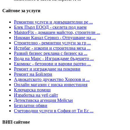
Сайтове за услуги
Ремонтни услуги и довършителни ре ...
Блек Пърл ЕООД - скелета под наем
MaistorFix - домашен майстор, строителн ...
Никман Канал Сервиз - Отпушване на ...
Строително - ремонтни услуги за гр ...
Истибаг - изкопи и строителна меха ...
Развий бизнес реклама с бизнес ка ...
Вода на Марс - Изграждаме бъдещето ...
Екомикс - бетонови и варови разтво ...
Ремонт и изграждане на покриви
Ремонт на Бойлери
Адвокатското дружество Хорозов и ...
Онлайн магазин с ниска инвестиция
Ключарска помощ
Изработка на уеб сайт
Детективска агенция Мейсън
Безплатни обяви
Счетоводни услуги в София от Ти Ес ...
ВИП сайтове