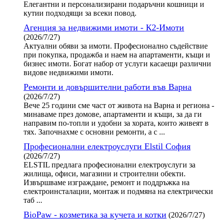
Елегантни и персонализирани подаръчни кошници и
кутии подходящи за всеки повод.
Агенция за недвижими имоти - К2-Имоти
(2026/7/27)
Актуални обяви за имоти. Професионално съдействие
при покупка, продажба и наем на апартаменти, къщи и
бизнес имоти. Богат набор от услуги касаещи различни
видове недвижими имоти.
Ремонти и довършителни работи във Варна
(2026/7/27)
Вече 25 години сме част от живота на Варна и региона -
минаваме през домове, апартаменти и къщи, за да ги
направим по-топли и удобни за хората, които живеят в
тях. Започнахме с основни ремонти, а с ...
Професионални електроуслуги Elstil София
(2026/7/27)
ELSTIL предлага професионални електроуслуги за
жилища, офиси, магазини и строителни обекти.
Извършваме изграждане, ремонт и поддръжка на
електроинсталации, монтаж и подмяна на електрически
таб ...
BioPaw - козметика за кучета и котки
(2026/7/27)