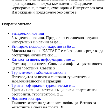
чрез персонален подход към клиента. Създаваме
корпоративна, печатна, сувенирна и Интернет реклама.
Изграждаме и поддържаме Уеб сайтове.
Избрани сайтове
Земеделски новини
Земеделски новини. Предоставя ежедневно актуална
информация и новини за фе ...
Българско помощно лекарство за бо ...
Мисията на екипа КАТРАПС е с безвредни средства да
рестартира имунната сис ...
Каталог за цветя, информация, съве ...
Отглеждане на цветя. Снимки и информация за много
цветя / растения. Съвети з ...
Туристически забележителности
Пътеводител за всички световни туристически
забележителности и атракции! ...
Трявна - официален туристически и ...
Трявна - новини , хотели, къщи, вили, апартаменти,
ресторанти, туроператори, ф ...
Домашен зоопарк
Тайният живот на домашните любимци. Всичко за
животните в света на хората. Х ...