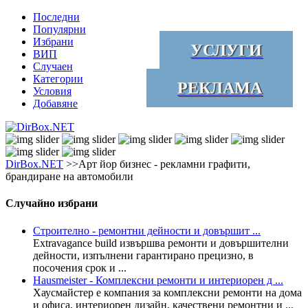
Последни
Популярни
Избрани
УСЛУГИ
ВИП
Случаен
Категории
РЕКЛАМА
Условия
Добавяне
DirBox.NET
>>Арт йор бизнес - рекламни графити,
брандиране на автомобили
Случайно избрани
Строително - ремонтни дейности и довършит ...
Extravagance build извършва ремонти и довършителни
дейности, изпълнени гарантирано прецизно, в
посочения срок и ...
Hausmeister - Комплексни ремонти и интериорен д ...
Хаусмайстер е компания за комплексни ремонти на дома
и офиса, интериорен дизайн, качествени ремонтни и ...