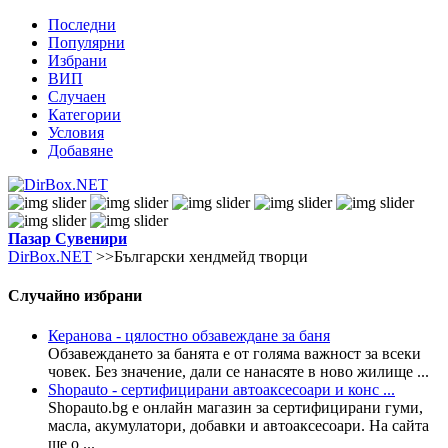
Последни
Популярни
Избрани
ВИП
Случаен
Категории
Условия
Добавяне
Пазар
Сувенири
DirBox.NET
>>Български хендмейд творци
Случайно избрани
Керанова - цялостно обзавеждане за баня
Обзавеждането за банята е от голяма важност за всеки
човек. Без значение, дали се нанасяте в ново жилище ...
Shopauto - сертифицирани автоаксесоари и конс ...
Shopauto.bg е онлайн магазин за сертифицирани гуми,
масла, акумулатори, добавки и автоаксесоари. На сайта
ще о ...