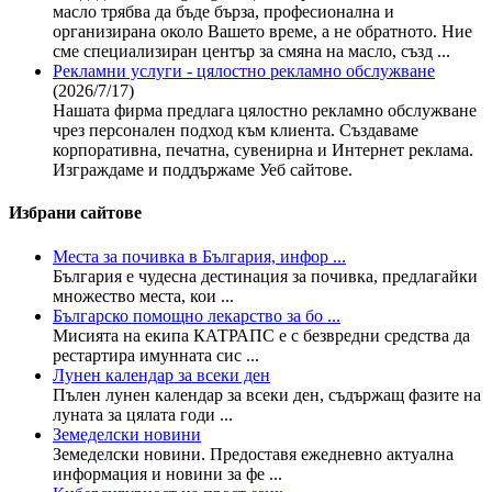
масло трябва да бъде бърза, професионална и
организирана около Вашето време, а не обратното. Ние
сме специализиран център за смяна на масло, създ ...
Рекламни услуги - цялостно рекламно обслужване
(2026/7/17)
Нашата фирма предлага цялостно рекламно обслужване
чрез персонален подход към клиента. Създаваме
корпоративна, печатна, сувенирна и Интернет реклама.
Изграждаме и поддържаме Уеб сайтове.
Избрани сайтове
Места за почивка в България, инфор ...
България е чудесна дестинация за почивка, предлагайки
множество места, кои ...
Българско помощно лекарство за бо ...
Мисията на екипа КАТРАПС е с безвредни средства да
рестартира имунната сис ...
Лунен календар за всеки ден
Пълен лунен календар за всеки ден, съдържащ фазите на
луната за цялата годи ...
Земеделски новини
Земеделски новини. Предоставя ежедневно актуална
информация и новини за фе ...