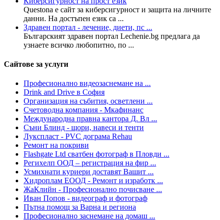
Киберсигурност на прост език
Questona е сайт за киберсигурност и защита на личните
данни. На достъпен език са ...
Здравен портал - лечение, диети, пс ...
Българският здравен портал Lechenie.bg предлага да
узнаете всичко любопитно, по ...
Сайтове за услуги
Професионално видеозаснемане на ...
Drink and Drive в София
Организация на събития, осветлени ...
Счетоводна компания - Мкафинанс
Международна правна кантора Д. Вл ...
Съни Блинд - щори, навеси и тенти
Лукспласт - PVC дограма Rehau
Ремонт на покриви
Flashgate Ltd сватбен фотограф в Пловди ...
Регихелп ООД – регистрация на фир ...
Усмихнати куриери доставят Вашит ...
Хидроплам ЕООД - Ремонт и изработк ...
ЖаКлийн - Професионално почисване ...
Иван Попов - видеограф и фотограф
Пътна помощ за Варна и региона
Професионално заснемане на домаш ...