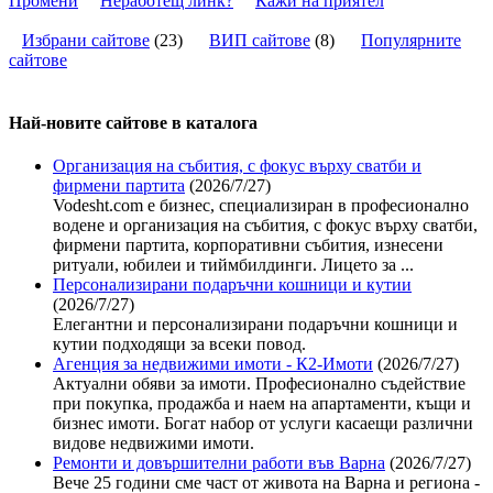
Промени
Неработещ линк?
Кажи на приятел
Избрани сайтове
(
23
)
ВИП сайтове
(
8
)
Популярните
сайтове
Най-новите сайтoве в каталога
Организация на събития, с фокус върху сватби и
фирмени партита
(2026/7/27)
Vodesht.com е бизнес, специализиран в професионално
водене и организация на събития, с фокус върху сватби,
фирмени партита, корпоративни събития, изнесени
ритуали, юбилеи и тиймбилдинги. Лицето за ...
Персонализирани подаръчни кошници и кутии
(2026/7/27)
Елегантни и персонализирани подаръчни кошници и
кутии подходящи за всеки повод.
Агенция за недвижими имоти - К2-Имоти
(2026/7/27)
Актуални обяви за имоти. Професионално съдействие
при покупка, продажба и наем на апартаменти, къщи и
бизнес имоти. Богат набор от услуги касаещи различни
видове недвижими имоти.
Ремонти и довършителни работи във Варна
(2026/7/27)
Вече 25 години сме част от живота на Варна и региона -