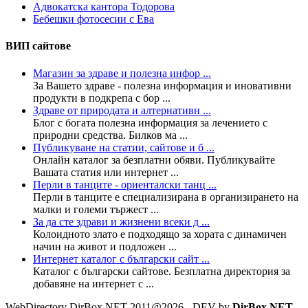
Адвокатска кантора Тодорова
Бебешки фотосесии с Ева
ВИП сайтове
Магазин за здраве и полезна инфор ...
За Вашето здраве - полезна информация и иновативни
продукти в подкрепа с бор ...
Здраве от природата и алтернативн ...
Блог с богата полезна информация за лечението с
природни средства. Билков ма ...
Публикуване на статии, сайтове и б ...
Онлайн каталог за безплатни обяви. Публикувайте
Вашата статия или интернет ...
Перли в танците - ориенталски танц ...
Перли в танците е специализирана в организирането на
малки и големи тържест ...
За да сте здрави и жизнени всеки д ...
Колoидното злато е подходящо за хората с динамичен
начин на живот и подложен ...
Интернет каталог с български сайт ...
Каталог с български сайтове. Безплатна директория за
добавяне на интернет с ...
WebDirectory DirBox.NET 2011@2026 - DEV by
DirBox.NET