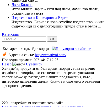
алпийски спо ...
Яхти Биляна
Яхти Биляна Варна - яхти под наем, моминско парти,
рожден ден на яхта
Издателство и Книжарница Екрие
Издателство „Екриe“ е ново семейно издателство, чиито
съдружници са с дългогодишен трудов стаж в бълга ...
Категории
OK
Български хендмейд творци
Адрес на сайта:
https://creativni.com/
Последна промяна
2021/4/17 12:25
Пазар
Сувенири
Хендмейд продукти от български творци , това са ръчно
изработени творби, ако сте ценител и търсите уникални
творби може да разгледате нашите предложения, като ,
интересно направени лампи, бижута и още много различни
арт произведения.
220
потребителя посетиха този сайт