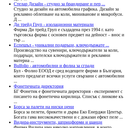
Стелар Дизайн - студио за брандиране и пер ...
Студио за дизайн на автомобилна графика. Дизайн за
рекламно облепване на коли, миниванове и микробуси.
Д ...
Ди трейд Груп - изолационни материали
Фирма Ди трейд Груп е създадена през 1994 г. като
търговска фирма с основен предмет на дейност – внос и
тър ...
Еспешъл - уникални подаръци, ключодържате ...
Производство на сувенири, ключодържатели за коли,
подаръци, хотелски ключодържатели и рекламни
материа ...
Bulfolio - автомобилни и фолиа за сгради
Бул - Фолио ЕООД е сред водещите фирми в България,
които предлагат всички услуги свързани с автомобилни
...
Фонетичната директория
БГ Фонетик е фонетичната директория - експеримент с
писането на фонетична кирилица. Списък с линкове къ
...
Борса за палети на ниски цени
Борса за пелети, брикети и дърва Еко Енерджи Център.
Богата гама висококачествени и с доказан ефект пеле ...
Видира-инструменти, шприцформи и щанци
Фирма Видира има няколко направления, в които