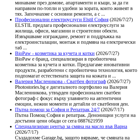
минаваме през домове, апартаменти и къщи, за да ги
направим по-топли и удобни за хората, които живеят в
тях. Започнахме с основни ремонти, а с ...
Професионални електроуслуги Elstil София
(2026/7/27)
ELSTIL предлага професионални електроуслуги за
жилища, офиси, магазини и строителни обекти.
Извършваме изграждане, ремонт и поддръжка на
електроинсталации, монтаж и подмяна на електрически
таб ...
BioPaw - козметика за кучета и котки
(2026/7/27)
BioPaw е бранд, специализиран в пробиотична
козметика за кучета и котки. Предлагаме иновативни
продукти, разработени с пробиотична технология, които
подпомагат естествената защита на кожата и ...
Валерия Масленикова - Сватбен фотограф
(2026/7/27)
Photostories.bg е дигиталното портфолио на Валерия
Масленникова, утвърден професионален сватбен
фотограф с фокус върху улавянето на автентични
емоции, нежни моменти и детайли от сватбения ден.
Пътна помощ за София и Репатрак 24/7
(2026/7/17)
Пътна Помощ София и репатрак. Денонищни услуги на
достъпни цени обади се сега 0887621959
Специализиран център за смяна на масло във Варна
(2026/7/17)
Създадохме Garage.bg, защото вярваме, че смяната на