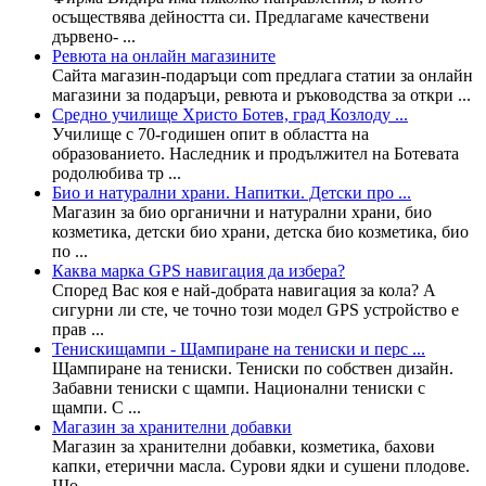
осъществява дейността си. Предлагаме качествени
дървено- ...
Ревюта на онлайн магазините
Сайта магазин-подаръци com предлага статии за онлайн
магазини за подаръци, ревюта и ръководства за откри ...
Средно училище Христо Ботев, град Козлоду ...
Училище с 70-годишен опит в областта на
образованието. Наследник и продължител на Ботевата
родолюбива тр ...
Био и натурални храни. Напитки. Детски про ...
Магазин за био органични и натурални храни, био
козметика, детски био храни, детска био козметика, био
по ...
Каква марка GPS навигация да избера?
Според Вас коя е най-добрата навигация за кола? А
сигурни ли сте, че точно този модел GPS устройство е
прав ...
Тенискищампи - Щампиране на тениски и перс ...
Щампиране на тениски. Тениски по собствен дизайн.
Забавни тениски с щампи. Национални тениски с
щампи. С ...
Магазин за хранителни добавки
Магазин за хранителни добавки, козметика, бахови
капки, етерични масла. Сурови ядки и сушени плодове.
Шо ...