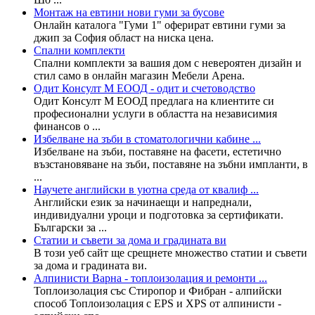
Монтаж на евтини нови гуми за бусове
Онлайн каталога "Гуми 1" оферират евтини гуми за
джип за София област на ниска цена.
Спални комплекти
Спални комплекти за вашия дом с невероятен дизайн и
стил само в онлайн магазин Мебели Арена.
Одит Консулт М ЕООД - одит и счетоводство
Одит Консулт М ЕООД предлага на клиентите си
професионални услуги в областта на независимия
финансов о ...
Избелване на зъби в стоматологични кабине ...
Избелване на зъби, поставяне на фасети, естетично
възстановяване на зъби, поставяне на зъбни импланти, в
...
Научете английски в уютна среда от квалиф ...
Английски език за начинаещи и напреднали,
индивидуални уроци и подготовка за сертификати.
Български за ...
Статии и съвети за дома и градината ви
В този уеб сайт ще срещнете множество статии и съвети
за дома и градината ви.
Алпинисти Варна - топлоизолация и ремонти ...
Топлоизолация със Стиропор и Фибран - алпийски
способ Топлоизолация с EPS и XPS от алпинисти -