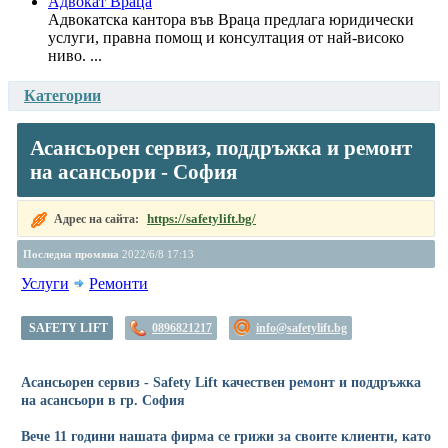
Адвокат Враца
Адвокатска кантора във Враца предлага юридически
услуги, правна помощ и консултация от най-високо
ниво. ...
Категории
Асансьорен сервиз, поддръжка и ремонт
на асансьори - София
https://safetylift.bg/
Адрес на сайта:
Последна промяна
2022/6/8 17:13
Услуги
Ремонти
SAFETY LIFT
0896821217
info@safetylift.bg
Асансьорен сервиз - Safety Lift качествен ремонт и поддръжка
на асансьори в гр. София
Вече 11 години нашата фирма се грижи за своите клиенти, като