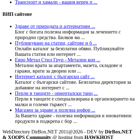
Транспорт и хамали - вашия верен п ...
ВИП сайтове
Здраве от природата и алтернативн ...
Блог с богата полезна информация за лечението с
природни средства. Билков ма ...
Публикуване на статии, сайтове и б ...
Онлайн каталог за безплатни обяви. Публикувайте
Вашата статия или интернет ...
Евро Метал Стил Груп - Метални кон ...
Метални врати за апартаменти, мазета, складове и
гаражи, врати за дворни или ...
Интернет каталог с български сайт ...
Каталог с български сайтове. Безплатна директория за
добавяне на интернет с ...
Перли в танците - ориенталски танц ...
Перли в танците е специализирана в организирането на
малки и големи тържест ...
Магазин за здраве и полезна инфор ...
За Вашето здраве - полезна информация и иновативни
продукти в подкрепа с бор ...
WebDirectory DirBox.NET 2011@2026 - DEV by
DirBox.NET
& XOOPS Community
@ hosting from
HAWKHOST