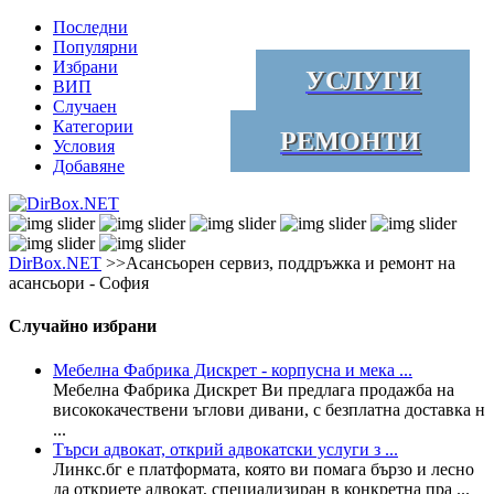
Последни
Популярни
Избрани
УСЛУГИ
ВИП
Случаен
Категории
РЕМОНТИ
Условия
Добавяне
DirBox.NET
>>Асансьорен сервиз, поддръжка и ремонт на
асансьори - София
Случайно избрани
Мебелна Фабрика Дискрет - корпусна и мека ...
Мебелна Фабрика Дискрет Ви предлага продажба на
висококачествени ъглови дивани, с безплатна доставка н
...
Търси адвокат, открий адвокатски услуги з ...
Линкс.бг е платформата, която ви помага бързо и лесно
да откриете адвокат, специализиран в конкретна пра ...