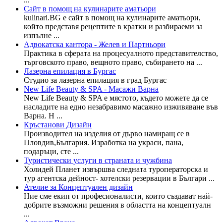
Сайт в помощ на кулинарите аматьори
kulinari.BG е сайт в помощ на кулинарите аматьори,
който представя рецептите в кратки и разбираеми за
изпълне ...
Адвокатска кантора - Желев и Партньори
Практика в сферата на процесуалното представителство,
търговското право, вещното право, събирането на ...
Лазерна епилация в Бургас
Студио за лазерна епилация в град Бургас
New Life Beauty & SPA - Масажи Варна
New Life Beauty & SPA е мястото, където можете да се
насладите на едно незабравимо масажно изживяване във
Варна. Н ...
Кръстанови Дизайн
Производител на изделия от дърво намиращ се в
Пловдив,България. Изработка на украси, пана,
подаръци, сте ...
Туристически услуги в страната и чужбина
Холидей Планет извършва следната туроператорска и
тур агентска дейност- хотелски резервации в Българи ...
Ателие за Концептуален дизайн
Ние сме екип от професионалисти, които създават най-
добрите възможни решения в областта на концептуалн
...