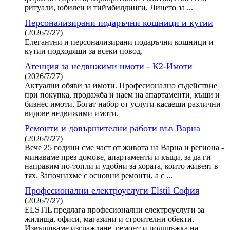
ритуали, юбилеи и тиймбилдинги. Лицето за ...
Персонализирани подаръчни кошници и кутии
(2026/7/27)
Елегантни и персонализирани подаръчни кошници и
кутии подходящи за всеки повод.
Агенция за недвижими имоти - К2-Имоти
(2026/7/27)
Актуални обяви за имоти. Професионално съдействие
при покупка, продажба и наем на апартаменти, къщи и
бизнес имоти. Богат набор от услуги касаещи различни
видове недвижими имоти.
Ремонти и довършителни работи във Варна
(2026/7/27)
Вече 25 години сме част от живота на Варна и региона -
минаваме през домове, апартаменти и къщи, за да ги
направим по-топли и удобни за хората, които живеят в
тях. Започнахме с основни ремонти, а с ...
Професионални електроуслуги Elstil София
(2026/7/27)
ELSTIL предлага професионални електроуслуги за
жилища, офиси, магазини и строителни обекти.
Извършваме изграждане, ремонт и поддръжка на