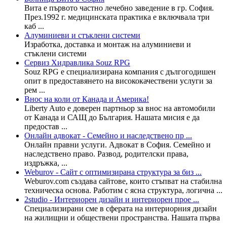
Вита е първото частно лечебно заведение в гр. София.
През.1992 г. медицинската практика е включвала три
каб ...
Алуминиеви и стъклени системи
Изработка, доставка и монтаж на алуминиеви и
стъклени системи
Сервиз Хидравлика Souz RPG
Souz RPG е специализирана компания с дългогодишен
опит в предоставянето на висококачествени услуги за
рем ...
Внос на коли от Канада и Америка!
Liberty Auto е доверен партньор за внос на автомобили
от Канада и САЩ до България. Нашата мисия е да
предостав ...
Онлайн адвокат - Семейно и наследствено пр ...
Онлайн правни услуги. Адвокат в София. Семейно и
наследствено право. Развод, родителски права,
издръжка, ...
Weburov - Сайт с оптимизирана структура за биз ...
Weburov.com създава сайтове, които стъпват на стабилна
техническа основа. Работим с ясна структура, логична ...
2studio - Интериорен дизайн и интериорен прое ...
Специализирани сме в сферата на интериорния дизайн
на жилищни и обществени пространства. Нашата първа
...