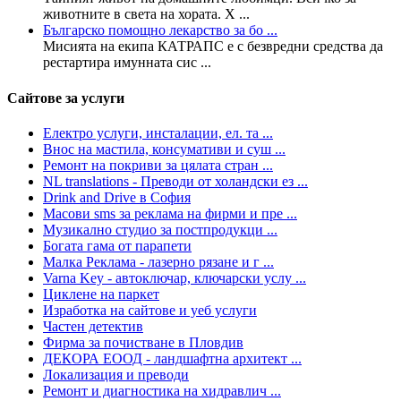
животните в света на хората. Х ...
Българско помощно лекарство за бо ...
Мисията на екипа КАТРАПС е с безвредни средства да
рестартира имунната сис ...
Сайтове за услуги
Електро услуги, инсталации, ел. та ...
Внос на мастила, консумативи и суш ...
Ремонт на покриви за цялата стран ...
NL translations - Преводи от холандски ез ...
Drink and Drive в София
Масови sms за реклама на фирми и пре ...
Музикално студио за постпродукци ...
Богата гама от парапети
Малка Реклама - лазерно рязане и г ...
Varna Key - автоключар, ключарски услу ...
Циклене на паркет
Изработка на сайтове и уеб услуги
Частен детектив
Фирма за почистване в Пловдив
ДЕКОРА ЕООД - ландшафтна архитект ...
Локализация и преводи
Ремонт и диагностика на хидравлич ...