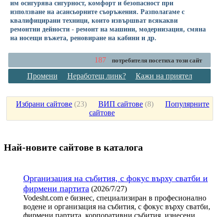
им осигурява сигурност, комфорт и безопасност при
използване на асансьорните съоръжения. Разполагаме с
квалифицирани техници, които извършват всякакви
ремонтни дейности - ремонт на машини, модернизация, смяна
на носещи въжета, реновиране на кабини и др.
187
потребителя посетиха този сайт
Промени
Неработещ линк?
Кажи на приятел
Избрани сайтове
(
23
)
ВИП сайтове
(
8
)
Популярните
сайтове
Най-новите сайтoве в каталога
Организация на събития, с фокус върху сватби и
фирмени партита
(2026/7/27)
Vodesht.com е бизнес, специализиран в професионално
водене и организация на събития, с фокус върху сватби,
фирмени партита, корпоративни събития, изнесени