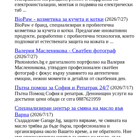
електроинсталации, монтаж и подмяна на електрически
таб ...
BioPaw - козметика за кучета и котки
(2026/7/27)
BioPaw е бранд, специализиран в пробиотична
козметика за кучета и котки. Предлагаме иновативни
продукти, разработени с пробиотична технология, които
подпомагат естествената защита на кожата и ...
Валерия Масленикова - Сватбен фотограф
(2026/7/27)
Photostories.bg е дигиталното портфолио на Валерия
Масленникова, утвърден професионален сватбен
фотограф с фокус върху улавянето на автентични
емоции, нежни моменти и детайли от сватбения ден.
Пътна помощ за София и Репатрак 24/7
(2026/7/17)
Пътна Помощ София и репатрак. Денонищни услуги на
достъпни цени обади се сега 0887621959
Специализиран център за смяна на масло във
Варна
(2026/7/17)
Създадохме Garage.bg, защото вярваме, че смяната на
масло трябва да бъде бърза, професионална и
организирана около Вашето време, а не обратното. Ние
сме специализиран център за смяна на масло, създ ...