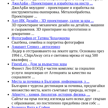
ДжиАрБи - Проектиране и изработка на инстр ...
ДжиАрБи моулдинг - проектиране и изработка на
инструментална екипировка. Металообработка.
Проектиране ...
Арт-ИК Дизайн - 3D проектиране, салон за кра ...
3D проектиране механичен дизайн на детайли, машини
и съоражения. 3D принтиране на прототипни и
декоративн ...
Фотография от Татяна Чохаджиева
Сватбена, семейна и портретна фотография
Амарант Сервиз - автосервиз
Лидер в отстраняването на леките щети. Основана през
1994 г., ChipsAway сега е световна мрежа от над 500
квалифиц ...
FinestLeo - Дом за възрастни хора
Финест Лео ЕООД е частен комплекс за социални
услуги лицензиран от Агенцията за качество на
социалните ...
Места за почивка в България, информация, з ...
България е чудесна дестинация за почивка, предлагайки
множество места, които съчетават природа, истори ...
Абритус - химия, биология, история, физика, ...
Сайтът на пръв поглед изглежда като всеки друг свързан
с образование, но постепенно придобива своя собс ...
Болница Вита в София