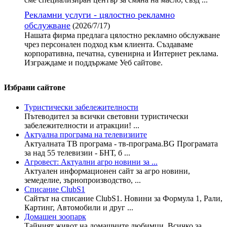
Рекламни услуги - цялостно рекламно
обслужване
(2026/7/17)
Нашата фирма предлага цялостно рекламно обслужване
чрез персонален подход към клиента. Създаваме
корпоративна, печатна, сувенирна и Интернет реклама.
Изграждаме и поддържаме Уеб сайтове.
Избрани сайтове
Туристически забележителности
Пътеводител за всички световни туристически
забележителности и атракции! ...
Актуална програма на телевизиите
Актуалната ТВ програма - тв-програма.BG Програмата
за над 55 телевизии - БНТ, б ...
Агровест: Актуални агро новини за ...
Актуален информационен сайт за агро новини,
земеделие, зърнопроизводство, ...
Списание ClubS1
Сайтът на списание ClubS1. Новини за Формула 1, Рали,
Картинг, Автомобили и друг ...
Домашен зоопарк
Тайният живот на домашните любимци. Всичко за