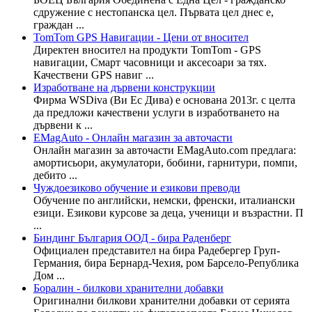
сдружение с нестопанска цел. Първата цел днес е,
граждан ...
TomTom GPS Навигации - Цени от вносител
Директен вносител на продукти TomTom - GPS
навигации, Смарт часовници и аксесоари за тях.
Качествени GPS навиг ...
Изработване на дървени конструкции
Фирма WSDiva (Ви Ес Дива) е основана 2013г. с целта
да предложи качествени услуги в изработването на
дървени к ...
EMagAuto - Онлайн магазин за авточасти
Онлайн магазин за авточасти EMagAuto.com предлага:
амортисьори, акумулатори, бобини, гарнитури, помпи,
дебито ...
Чуждоезиково обучение и езикови преводи
Обучение по английски, немски, френски, италиански
езици. Езикови курсове за деца, ученици и възрастни. П
...
Биндинг България ООД - бира Раденберг
Официален представител на бира Радебергер Груп-
Германия, бира Бернард-Чехия, ром Барсело-Република
Дом ...
Боралин - билкови хранителни добавки
Оригинални билкови хранителни добавки от серията