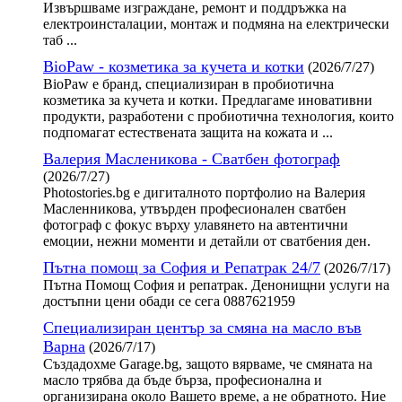
Извършваме изграждане, ремонт и поддръжка на
електроинсталации, монтаж и подмяна на електрически
таб ...
BioPaw - козметика за кучета и котки
(2026/7/27)
BioPaw е бранд, специализиран в пробиотична
козметика за кучета и котки. Предлагаме иновативни
продукти, разработени с пробиотична технология, които
подпомагат естествената защита на кожата и ...
Валерия Масленикова - Сватбен фотограф
(2026/7/27)
Photostories.bg е дигиталното портфолио на Валерия
Масленникова, утвърден професионален сватбен
фотограф с фокус върху улавянето на автентични
емоции, нежни моменти и детайли от сватбения ден.
Пътна помощ за София и Репатрак 24/7
(2026/7/17)
Пътна Помощ София и репатрак. Денонищни услуги на
достъпни цени обади се сега 0887621959
Специализиран център за смяна на масло във
Варна
(2026/7/17)
Създадохме Garage.bg, защото вярваме, че смяната на
масло трябва да бъде бърза, професионална и
организирана около Вашето време, а не обратното. Ние