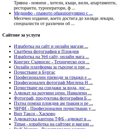
Трявна - новини , хотели, къщи, вили, апартаменти,
ресторанти, туроператори, ф ...
Мединфо - първото общопопулярно с ...
Месечно издание, което достига до хиляди лекари,
специалисти от различни об ...
Сайтове за услуги
Изработка на сайт и онлайн магази ...
Сватбена фотография в Пловдив
Изработка на Уеб сайт, онлайн мага ...
Конгрес Сървисис - Техническо оси ...
Онлайн платформа за търсене и пре ...
Почистване в Бургас
Професионални преводи за гръцки е ...
Професионален фотограф Миглена Н ...
Почистване на сондажи за вода, дос ...
Адвокат на разумни цени. Намалени ...
Фотограф, продуктова фотография Б ...
Пътна помощ пловдив ам тракия и ре ...
ЧИЧИ - Професионални почистващи у ...
Вип Такси - Хасково
Адвокатска кантора ТФБ - адвокат в ...
Timag - изработка на сайтове и магази ...