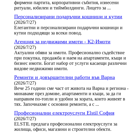
фирмени партита, корпоративни събития, изнесени
ритуали, юбилеи и тиймбилдинги. Лицето за ...
Персонализирани подаръчни кошници и кутии
(2026/7/27)
Елегантни и персонализирани подаръчни кошници и
кутии подходящи за всеки повод.
Агенция за недвижими имоти - К2-Имоти
(2026/7/27)
Актуални обяви за имоти. Професионално съдействие
при покупка, продажба и наем на апартаменти, къщи и
бизнес имоти. Богат набор от услуги касаещи различни
видове недвижими имоти.
Ремонти и довършителни работи във Варна
(2026/7/27)
Вече 25 години сме част от живота на Варна и региона -
минаваме през домове, апартаменти и къщи, за да ги
направим по-топли и удобни за хората, които живеят в
тях. Започнахме с основни ремонти, а с ...
Професионални електроуслуги Elstil София
(2026/7/27)
ELSTIL предлага професионални електроуслуги за
жилища, офиси, магазини и строителни обекти.