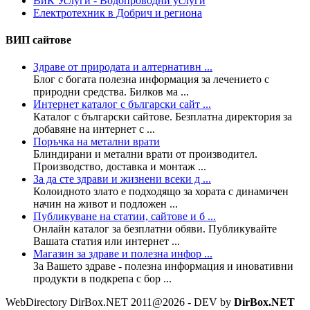
ВиК Услуги - Водопроводни услуги
Електротехник в Добрич и региона
ВИП сайтове
Здраве от природата и алтернативн ...
Блог с богата полезна информация за лечението с
природни средства. Билков ма ...
Интернет каталог с български сайт ...
Каталог с български сайтове. Безплатна директория за
добавяне на интернет с ...
Поръчка на метални врати
Блиндирани и метални врати от производител.
Производство, доставка и монтаж ...
За да сте здрави и жизнени всеки д ...
Колoидното злато е подходящо за хората с динамичен
начин на живот и подложен ...
Публикуване на статии, сайтове и б ...
Онлайн каталог за безплатни обяви. Публикувайте
Вашата статия или интернет ...
Магазин за здраве и полезна инфор ...
За Вашето здраве - полезна информация и иновативни
продукти в подкрепа с бор ...
WebDirectory DirBox.NET 2011@2026 - DEV by
DirBox.NET