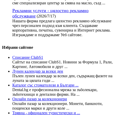
сме специализиран център за смяна на масло, създ ...
Рекламни услуги - цялостно рекламно
обслужване
(2026/7/17)
Нашата фирма предлага цялостно рекламно обслужване
чрез персонален подход към клиента. Създаваме
корпоративна, печатна, сувенирна и Интернет реклама.
Изграждаме и поддържаме Уеб сайтове.
Избрани сайтове
Списание ClubS1
Сайтът на списание ClubS1. Новини за Формула 1, Рали,
Картинг, Автомобили и друг ...
Лунен календар за всеки ден
Пълен лунен календар за всеки ден, съдържащ фазите на
луната за цялата годи ...
Каталог със стоматолози в Българи ...
Dental.bg е професионална мрежа за зъболекари,
зъботехници и дентални фирми. На ...
Онлайн пазар за колекционери
Онлайн пазар за колекционери. Монети, банкноти,
пощенски марки и други коле ...
Трявна - официален туристически и ...