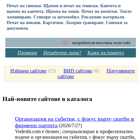
Печат на снимки. Щампи и печат на тениски. Канчета и
щампа на канчета. Щампа на чаши. Печат на визитки. Топло
ламиниране. Стикери за автомобил. Рекламни материали.
Печат на покани. Картички. Лазерно гравиране. Снимки за
документи.
162
потребителя посетиха този сайт
Промени
Неработещ линк?
Кажи на приятел
Избрани сайтове
(
23
)
ВИП сайтове
(
8
)
Популярните
сайтове
Най-новите сайтoве в каталога
Организация на събития, с фокус върху сватби и
фирмени партита
(2026/7/27)
Vodesht.com е бизнес, специализиран в професионално
водене и организация на събития, с фокус върху сватби,