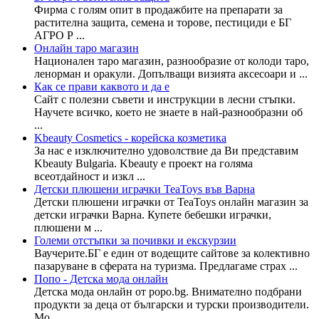
Фирма с голям опит в продажбите на препарати за
растителна защита, семена и торове, пестициди е БГ
АГРО Р ...
Онлайн таро магазин
Национален таро магазин, разнообразие от колоди таро,
ленорман и оракули. Допълващи визията аксесоари и ...
Как се прави каквото и да е
Сайт с полезни съвети и инструкции в лесни стъпки.
Научете всичко, което не знаете в най-разнообразни об
...
Kbeauty Cosmetics - корейска козметика
За нас е изключително удоволствие да Ви представим
Kbeauty Bulgaria. Kbeauty е проект на голяма
всеотдайност и изкл ...
Детски плюшени играчки TeaToys във Варна
Детски плюшени играчки от TeaToys онлайн магазин за
детски играчки Варна. Купете бебешки играчки,
плюшени м ...
Големи отстъпки за почивки и екскурзии
Ваучерите.БГ е един от водещите сайтове за колективно
пазаруване в сферата на туризма. Предлагаме страх ...
Попо - Детска мода онлайн
Детска мода онлайн от popo.bg. Внимателно подбрани
продукти за деца от български и турски производители.
Мо ...