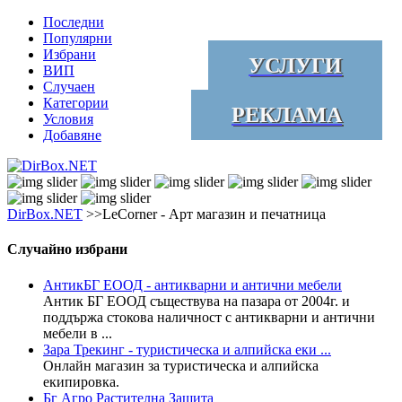
Последни
Популярни
Избрани
УСЛУГИ
ВИП
Случаен
Категории
РЕКЛАМА
Условия
Добавяне
DirBox.NET
>>LeCorner - Арт магазин и печатница
Случайно избрани
АнтикБГ ЕООД - антикварни и антични мебели
Антик БГ ЕООД съществува на пазара от 2004г. и
поддържа стокова наличност с антикварни и антични
мебели в ...
Зара Трекинг - туристическа и алпийска еки ...
Онлайн магазин за туристическа и алпийска
екипировка.
Бг Агро Растителна Защита