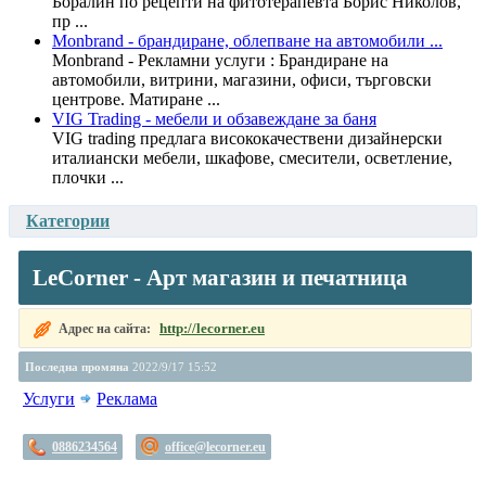
Боралин по рецепти на фитотерапевта Борис Николов,
пр ...
Monbrand - брандиране, облепване на автомобили ...
Monbrand - Рекламни услуги : Брандиране на
автомобили, витрини, магазини, офиси, търговски
центрове. Матиране ...
VIG Trading - мебели и обзавеждане за баня
VIG trading предлага висококачествени дизайнерски
италиански мебели, шкафове, смесители, осветление,
плочки ...
Категории
LeCorner - Арт магазин и печатница
http://lecorner.eu
Адрес на сайта:
Последна промяна
2022/9/17 15:52
Услуги
Реклама
0886234564
office@lecorner.eu