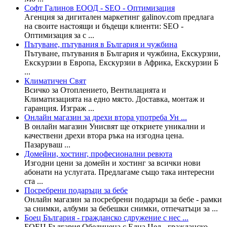
Софт Галинов ЕООД - SEO - Oптимизация
Агенция за дигитален маркетинг galinov.com предлага
на своите настоящи и бъдещи клиенти: SEO -
Oптимизация за с ...
Пътуване, пътувания в България и чужбина
Пътуване, пътувания в България и чужбина, Екскурзии,
Екскурзии в Европа, Екскурзии в Африка, Екскурзии Б
...
Климатичен Свят
Всичко за Отоплението, Вентилацията и
Климатизацията на едно място. Доставка, монтаж и
гаранция. Изграж ...
Онлайн магазин за дрехи втора употреба Ун ...
В онлайн магазин Унисвят ще откриете уникални и
качествени дрехи втора ръка на изгодна цена.
Пазаруваш ...
Домейни, хостинг, професионални ревюта
Изгодни цени за домейн и хостинг за всички нови
абонати на услугата. Предлагаме също така интересни
ста ...
Посребрени подаръци за бебе
Онлайн магазин за посребрени подаръци за бебе - рамки
за снимки, албуми за бебешки снимки, отпечатъци за ...
Боец България - гражданско сдружение с нес ...
БОЕЦ България Обединена с Една Цел - гражданско