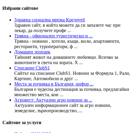
Избрани сайтове
Здравна социална мрежа Кредоуеб
Здравен сайт, в който можете да си запазите час при
лекар, да получите профе ...
Трявна - официален туристически и ...
Трявна - новини , хотели, къщи, вили, апартаменти,
ресторанти, туроператори, ф ...
Домашен зоопарк
Тайният живот на домашните любимци. Всичко за
животните в света на хората. Х ...
Списание ClubS1
Сайтът на списание ClubS1. Новини за Формула 1, Рали,
Картинг, Автомобили и друг ...
Места за почивка в България, инфор ...
България е чудесна дестинация за почивка, предлагайки
множество места, кои ...
Агровест: Актуални агро новини за ...
Актуален информационен сайт за агро новини,
земеделие, зърнопроизводство, ...
Сайтове за услуги