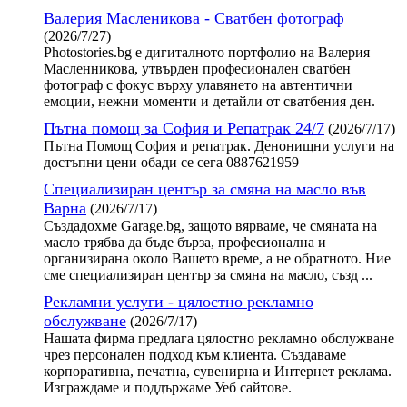
Валерия Масленикова - Сватбен фотограф
(2026/7/27)
Photostories.bg е дигиталното портфолио на Валерия
Масленникова, утвърден професионален сватбен
фотограф с фокус върху улавянето на автентични
емоции, нежни моменти и детайли от сватбения ден.
Пътна помощ за София и Репатрак 24/7
(2026/7/17)
Пътна Помощ София и репатрак. Денонищни услуги на
достъпни цени обади се сега 0887621959
Специализиран център за смяна на масло във
Варна
(2026/7/17)
Създадохме Garage.bg, защото вярваме, че смяната на
масло трябва да бъде бърза, професионална и
организирана около Вашето време, а не обратното. Ние
сме специализиран център за смяна на масло, създ ...
Рекламни услуги - цялостно рекламно
обслужване
(2026/7/17)
Нашата фирма предлага цялостно рекламно обслужване
чрез персонален подход към клиента. Създаваме
корпоративна, печатна, сувенирна и Интернет реклама.
Изграждаме и поддържаме Уеб сайтове.