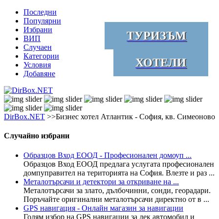
Последни
Популярни
Избрани
ТУРИЗЪМ
ВИП
Случаен
Категории
ХОТЕЛИ
Условия
Добавяне
DirBox.NET
>>Бизнес хотел Атлантик - София, кв. Симеоново
Случайно избрани
Образцов Вход ЕООД - Професионален домоуп ...
Образцов Вход ЕООД предлага услугата професионален
домпуправител на територията на София. Влезте и раз ...
Металотърсачи и детектори за откриване на ...
Металотърсачи за злато, дълбочинни, сонди, георадари.
Поръчайте оригинални металотърсачи директно от в ...
GPS навигация - Онлайн магазин за навигации
Голям избор на GPS навигации за лек автомобил и