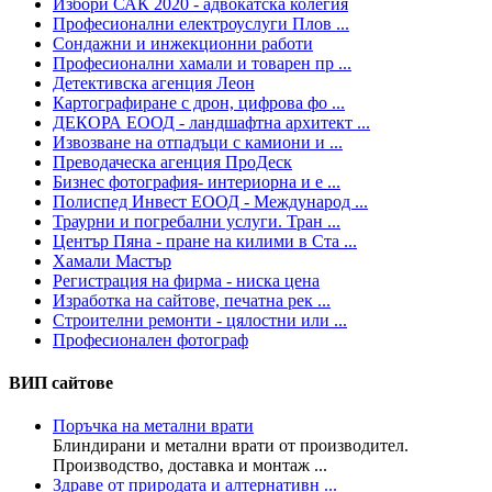
Избори САК 2020 - адвокатска колегия
Професионални електроуслуги Плов ...
Сондажни и инжекционни работи
Професионални хамали и товарен пр ...
Детективска агенция Леон
Картографиране с дрон, цифрова фо ...
ДЕКОРА ЕООД - ландшафтна архитект ...
Извозване на отпадъци с камиони и ...
Преводаческа агенция ПроДеск
Бизнес фотография- интериорна и е ...
Полиспед Инвест ЕООД - Международ ...
Траурни и погребални услуги. Тран ...
Център Пяна - пране на килими в Ста ...
Хамали Мастър
Регистрация на фирма - ниска цена
Изработка на сайтове, печатна рек ...
Строителни ремонти - цялостни или ...
Професионален фотограф
ВИП сайтове
Поръчка на метални врати
Блиндирани и метални врати от производител.
Производство, доставка и монтаж ...
Здраве от природата и алтернативн ...