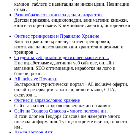
камион, таблети с навигация на ниски цени. Навигации
от ма ...
Разнообразие от книги за деца и възрастни.
Детски приказки, енциклопедии, занимателни книжки,
книги за оцветяване. Криминални, женски, исторически
...
Фитнес тренировки и Правилно Хранене
Блог за правилно хранене, фитнес тренировки,
изготвяне на персонализирани хранителни режими и
трениров ...
Студио за уеб дизайн и дигитален маркетин ...
Ние изработваме адаптивни уеб сайтове, онлайн
магазини, SEO оптимизация, изработка на лого и
банери, рекл ...
All inclusive Почивки
Българският туристически портал - All inclusive оферти,
онлайн резервации за хотели, вили и къщи, СПА,
екскурзи ...
Фитнес и здравословно хранене
Сайт за фитнес и здравословен начин на живот.
Сайт на Теодора Спасова - много полезна ин ...
В този блог на Теодора Спасова ще намерите много
полезна информация. Тук ще откриете всичко, от което
им ...
Дамян Петров Арт