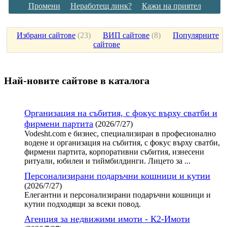
Промени
Неработещ линк?
Кажи на приятел
Избрани сайтове
(
23
)
ВИП сайтове
(
8
)
Популярните
сайтове
Най-новите сайтoве в каталога
Организация на събития, с фокус върху сватби и
фирмени партита
(2026/7/27)
Vodesht.com е бизнес, специализиран в професионално
водене и организация на събития, с фокус върху сватби,
фирмени партита, корпоративни събития, изнесени
ритуали, юбилеи и тиймбилдинги. Лицето за ...
Персонализирани подаръчни кошници и кутии
(2026/7/27)
Елегантни и персонализирани подаръчни кошници и
кутии подходящи за всеки повод.
Агенция за недвижими имоти - К2-Имоти