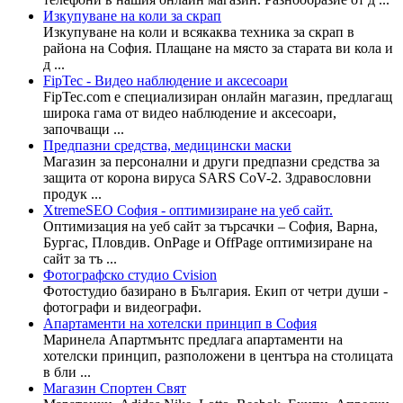
Изкупуване на коли за скрап
Изкупуване на коли и всякаква техника за скрап в
района на София. Плащане на място за старата ви кола и
д ...
FipTec - Видео наблюдение и аксесоари
FipTec.com е специализиран онлайн магазин, предлагащ
широка гама от видео наблюдение и аксесоари,
започващи ...
Предпазни средства, медицински маски
Магазин за персонални и други предпазни средства за
защита от корона вируса SARS CoV-2. Здравословни
продук ...
XtremeSEO София - оптимизиране на уеб сайт.
Оптимизация на уеб сайт за търсачки – София, Варна,
Бургас, Пловдив. OnPage и OffPage оптимизиране на
сайт за тъ ...
Фотографско студио Cvision
Фотостудио базирано в България. Екип от четри души -
фотографи и видеографи.
Апартаменти на хотелски принцип в София
Маринела Апартмънтс предлага апартаменти на
хотелски принцип, разположени в центъра на столицата
в бли ...
Магазин Спортен Свят