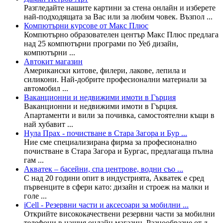
Разгледайте нашите картини за стена онлайн и изберете
най-подходящата за Вас или за любим човек. Възпол ...
Компютърни курсове от Макс Плюс
Компютърно образователен център Макс Плюс предлага
над 25 компютърни програми по Уеб дизайн,
компютърни ...
Автокит магазин
Американски китове, филери, лакове, лепила и
силикони. Най-добрите професионални материали за
автомобил ...
Ваканционни и недвижими имоти в Гърция
Ваканционни и недвижими имоти в Гърция.
Апартаменти и вили за почивка, самостоятелни къщи в
най хубавит ...
Нула Прах - почистване в Стара Загора и Бур ...
Ние сме специализирана фирма за професионално
почистване в Стара Загора и Бургас, предлагаща пълна
гам ...
Акватек – басейни, спа центрове, водни съо ...
С над 20 години опит в индустрията, Акватек е сред
първенците в сфери като: дизайн и строеж на малки и
голе ...
iCell - Резервни части и аксесоари за мобилни ...
Открийте висококачествени резервни части за мобилни
телефони в нашия онлайн магазин. Разнообразие от д ...