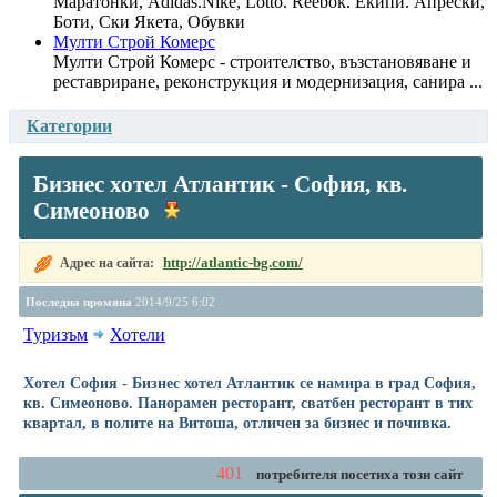
Маратонки, Adidas.Nike, Lotto. Reebok. Екипи. Апрески,
Боти, Ски Якета, Обувки
Мулти Строй Комерс
Мулти Строй Комерс - строителство, възстановяване и
реставриране, реконструкция и модернизация, санира ...
Категории
Бизнес хотел Атлантик - София, кв.
Симеоново
http://atlantic-bg.com/
Адрес на сайта:
Последна промяна
2014/9/25 6:02
Туризъм
Хотели
Хотел София - Бизнес хотел Атлантик се намира в град София,
кв. Симеоново. Панорамен ресторант, сватбен ресторант в тих
квартал, в полите на Витоша, отличен за бизнес и почивка.
401
потребителя посетиха този сайт