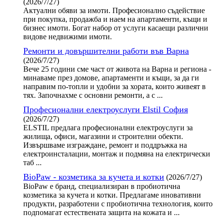
(2026/7/27)
Актуални обяви за имоти. Професионално съдействие
при покупка, продажба и наем на апартаменти, къщи и
бизнес имоти. Богат набор от услуги касаещи различни
видове недвижими имоти.
Ремонти и довършителни работи във Варна
(2026/7/27)
Вече 25 години сме част от живота на Варна и региона -
минаваме през домове, апартаменти и къщи, за да ги
направим по-топли и удобни за хората, които живеят в
тях. Започнахме с основни ремонти, а с ...
Професионални електроуслуги Elstil София
(2026/7/27)
ELSTIL предлага професионални електроуслуги за
жилища, офиси, магазини и строителни обекти.
Извършваме изграждане, ремонт и поддръжка на
електроинсталации, монтаж и подмяна на електрически
таб ...
BioPaw - козметика за кучета и котки
(2026/7/27)
BioPaw е бранд, специализиран в пробиотична
козметика за кучета и котки. Предлагаме иновативни
продукти, разработени с пробиотична технология, които
подпомагат естествената защита на кожата и ...