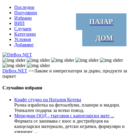
Последни
Популярни
Избрани
ПАЗАР
ВИП
Случаен
Категории
ДОМ
Условия
Добавяне
DirBox.NET
>>Лакове и импрегнатори за дърво, продукти за
паркет
Случайно избрани
Крафт студио на Наталия Котева
Ръчна изработка на фотоалбуми, планери и мидори.
Уникален подарък за всеки повод.
Меридиан ООД - търговия с канцеларски мате ...
Фирмата се занимава с внос и дистрибуция на
канцеларски материали, детски играчки, формуляри и
ученичес ...