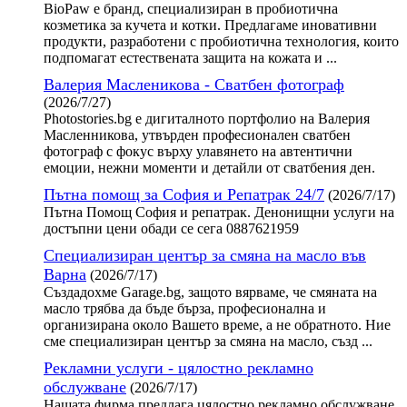
BioPaw е бранд, специализиран в пробиотична
козметика за кучета и котки. Предлагаме иновативни
продукти, разработени с пробиотична технология, които
подпомагат естествената защита на кожата и ...
Валерия Масленикова - Сватбен фотограф
(2026/7/27)
Photostories.bg е дигиталното портфолио на Валерия
Масленникова, утвърден професионален сватбен
фотограф с фокус върху улавянето на автентични
емоции, нежни моменти и детайли от сватбения ден.
Пътна помощ за София и Репатрак 24/7
(2026/7/17)
Пътна Помощ София и репатрак. Денонищни услуги на
достъпни цени обади се сега 0887621959
Специализиран център за смяна на масло във
Варна
(2026/7/17)
Създадохме Garage.bg, защото вярваме, че смяната на
масло трябва да бъде бърза, професионална и
организирана около Вашето време, а не обратното. Ние
сме специализиран център за смяна на масло, създ ...
Рекламни услуги - цялостно рекламно
обслужване
(2026/7/17)
Нашата фирма предлага цялостно рекламно обслужване