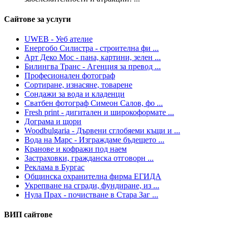
Сайтове за услуги
UWEB - Уеб ателие
Енергобо Силистра - строителна фи ...
Арт Деко Мос - пана, картини, зелен ...
Билингва Транс - Агенция за превод ...
Професионален фотограф
Сортиране, изнасяне, товарене
Сондажи за вода и кладенци
Сватбен фотограф Симеон Салов, фо ...
Fresh print - дигитален и широкоформате ...
Дограма и щори
Woodbulgaria - Дървени сглобяеми къщи и ...
Вода на Марс - Изграждаме бъдещето ...
Кранове и кофражи под наем
Застраховки, гражданска отговорн ...
Реклама в Бургас
Общинска охранителна фирма ЕГИДА
Укрепване на сгради, фундиране, из ...
Нула Прах - почистване в Стара Заг ...
ВИП сайтове