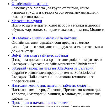
Фелбермайер - марица
Felbermayr & Maritza , са група от фирми, които
извършват услуги с тежка строителна механизация и
отдаване под нае ...
Магазин за обувки
При нас ще намерите голям избор на мъжки и дамски
обувки, маратонки, сандали и аксесоари за тях. Модни и
к ...
BG Matrak - Онлайн магазин за матраци
Онлайн магазин bgmatrak.com предлага голямо
разнообразие от матраци и продукти за съня с отстъпки
до -70% от це ...
Bulvit - магазин за фитнес добавки
Извършва доставка на хранителни добавки за фитнес в
България и Бургас в онлайн магазинът "Bulvit.com".
3dbgprint - представител на 3dfactories за България
dbgprint е официален представител на 3dfactories за
България. Най-новата и иновативна технология за
професионали ...
Настолни компютри, лаптопи, таблети, смарт ...
Настолни компютри, Лаптопи, Преносими компютри,
Таблети, Смартфони, Мишки, Клавиатури, Слушалки,
Кабели, ...
Промоции и намаления в моловете
Промоции и намаления в моловете Актуалните