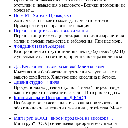
отстъпки и намаления в моловете - Всички промоции на
моловет ...
Hotel M - Хотел в Приморско
Хотелм е сайт в които може да намерите хотел в
Приморско и да направите резервация
Перли в танците - ориенталски танци
Перли в танците е специализирана в организирането на
малки и големи тържества и забавления. При нас мож ...
Фондация Павел Андреев
Разстройството от аутистичния спектър (аутизъм) (ASD)
е увреждане на развитието, причинено от различия в м
...
Д-р Венелинов Твоята усмивка! Мое задължен ...
Качествени и безболезнени дентални услуги за вас и
вашето семейство. Хиалуронова киселина и ботокс.
Дизайн студио - 4 инча
Професионално дизайн студио "4 инча" ще реализира
вашите проекти в следните сфери: - Интериорен диз ...
Касови апарати Профинанс Д ЕООД
Необходим ви е касов апарат за вашия нов търговски
обект но не сте запознати с този вид устройства. Може
...
Мип Груп ЕООД - внос и продажба на високока ...
Мип груп“ ЕООД се занимава приоритетно с внос и