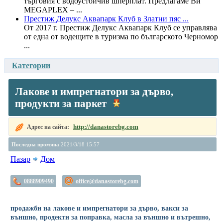
търговия с водоустойчив шперплат. Предлагаме Ви
MEGAPLEX – ...
Престиж Делукс Аквапарк Клуб в Златни пяс ...
От 2017 г. Престиж Делукс Аквапарк Клуб се управлява
от една от водещите в туризма по българското Черномор
...
Категории
Лакове и импрегнатори за дърво,
продукти за паркет
http://danastorebg.com
Адрес на сайта:
Последна промяна
2021/3/18 15:57
Пазар
Дом
0888909490
office@danastorebg.com
продажби на лакове и импрегнатори за дърво, вакси за
външно, продекти за поправка, масла за външно и вътрешно,