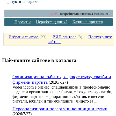
продукти за паркет
209
потребителя посетиха този сайт
Промени
Неработещ линк?
Кажи на приятел
Избрани сайтове
(
23
)
ВИП сайтове
(
8
)
Популярните
сайтове
Най-новите сайтoве в каталога
Организация на събития, с фокус върху сватби и
фирмени партита
(2026/7/27)
Vodesht.com е бизнес, специализиран в професионално
водене и организация на събития, с фокус върху сватби,
фирмени партита, корпоративни събития, изнесени
ритуали, юбилеи и тиймбилдинги. Лицето за ...
Персонализирани подаръчни кошници и кутии
(2026/7/27)