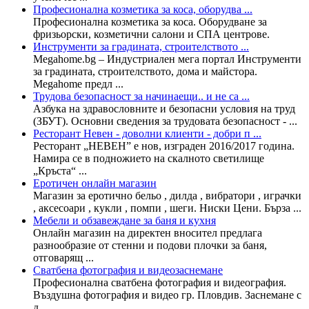
Професионална козметика за коса, оборудва ...
Професионална козметика за коса. Оборудване за
фризьорски, козметични салони и СПА центрове.
Инструменти за градината, строителството ...
Megahome.bg – Индустриален мега портал Инструменти
за градината, строителството, дома и майстора.
Megahome предл ...
Трудова безопасност за начинаещи.. и не са ...
Азбука на здравословните и безопасни условия на труд
(ЗБУТ). Основни сведения за трудовата безопасност - ...
Ресторант Невен - доволни клиенти - добри п ...
Ресторант „НЕВЕН” е нов, изграден 2016/2017 година.
Намира се в подножието на скалното светилище
„Кръста“ ...
Еротичен онлайн магазин
Магазин за еротично бельо , дилда , вибратори , играчки
, аксесоари , кукли , помпи , шеги. Ниски Цени. Бърза ...
Мебели и обзавеждане за баня и кухня
Онлайн магазин на директен вносител предлага
разнообразие от стенни и подови плочки за баня,
отговарящ ...
Сватбена фотография и видеозаснемане
Професионална сватбена фотография и видеография.
Въздушна фотография и видео гр. Пловдив. Заснемане с
д ...