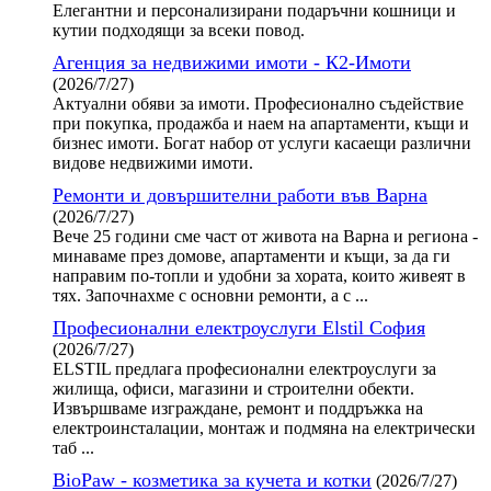
Елегантни и персонализирани подаръчни кошници и
кутии подходящи за всеки повод.
Агенция за недвижими имоти - К2-Имоти
(2026/7/27)
Актуални обяви за имоти. Професионално съдействие
при покупка, продажба и наем на апартаменти, къщи и
бизнес имоти. Богат набор от услуги касаещи различни
видове недвижими имоти.
Ремонти и довършителни работи във Варна
(2026/7/27)
Вече 25 години сме част от живота на Варна и региона -
минаваме през домове, апартаменти и къщи, за да ги
направим по-топли и удобни за хората, които живеят в
тях. Започнахме с основни ремонти, а с ...
Професионални електроуслуги Elstil София
(2026/7/27)
ELSTIL предлага професионални електроуслуги за
жилища, офиси, магазини и строителни обекти.
Извършваме изграждане, ремонт и поддръжка на
електроинсталации, монтаж и подмяна на електрически
таб ...
BioPaw - козметика за кучета и котки
(2026/7/27)