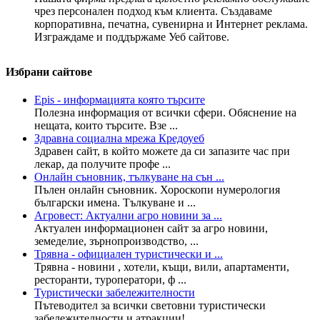
чрез персонален подход към клиента. Създаваме
корпоративна, печатна, сувенирна и Интернет реклама.
Изграждаме и поддържаме Уеб сайтове.
Избрани сайтове
Epis - информацията която търсите
Полезна информация от всички сфери. Обяснение на
нещата, които търсите. Взе ...
Здравна социална мрежа Кредоуеб
Здравен сайт, в който можете да си запазите час при
лекар, да получите профе ...
Онлайн съновник, тълкуване на сън ...
Пълен онлайн съновник. Хороскопи нумерология
български имена. Тълкуване и ...
Агровест: Актуални агро новини за ...
Актуален информационен сайт за агро новини,
земеделие, зърнопроизводство, ...
Трявна - официален туристически и ...
Трявна - новини , хотели, къщи, вили, апартаменти,
ресторанти, туроператори, ф ...
Туристически забележителности
Пътеводител за всички световни туристически
забележителности и атракции! ...