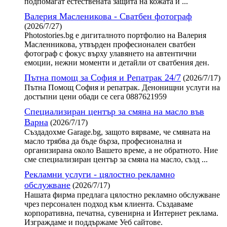
подпомагат естествената защита на кожата и ...
Валерия Масленикова - Сватбен фотограф
(2026/7/27)
Photostories.bg е дигиталното портфолио на Валерия
Масленникова, утвърден професионален сватбен
фотограф с фокус върху улавянето на автентични
емоции, нежни моменти и детайли от сватбения ден.
Пътна помощ за София и Репатрак 24/7
(2026/7/17)
Пътна Помощ София и репатрак. Денонищни услуги на
достъпни цени обади се сега 0887621959
Специализиран център за смяна на масло във
Варна
(2026/7/17)
Създадохме Garage.bg, защото вярваме, че смяната на
масло трябва да бъде бърза, професионална и
организирана около Вашето време, а не обратното. Ние
сме специализиран център за смяна на масло, създ ...
Рекламни услуги - цялостно рекламно
обслужване
(2026/7/17)
Нашата фирма предлага цялостно рекламно обслужване
чрез персонален подход към клиента. Създаваме
корпоративна, печатна, сувенирна и Интернет реклама.
Изграждаме и поддържаме Уеб сайтове.