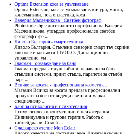
Optima Extension коса за удължаване
Optima Extension, коса за удължаване, кичури, мигли,
консумативи, ноктопластика, коса
Валерия Масленикова - Сватбен фотограф
Photostories.bg е дигиталното портфолио на Валерия
Масленникова, утвърден професионален сватбен
фотограф с фо ...
Ливоло България - смарт техника
Ливоло България. Стъклени сензорни смарт тъч скрийн
ключове и контакти LIVOLO. Дистанционно
управление, ум ...
Гласман - обзавеждане за баня
Гласман предлагат душ кабини, паравани за баня,
стъклени системи, принт стъкла, парапети за стълби,
пара ...
Всичко за косата - професионална козметик ...
Магазин Всичко за косата предлага професионални
продукти за коса от водещи световни марки
специализир ...
Блог за психология и психотерапия
Психологически консултации и психотерапия.
Индивидуална и групова терапия. Работа с
тийнейджъри. Семей ...
Сладкарско ателие Mon Eclair
Високо качество на достъпна цена. Винаги вкусни и