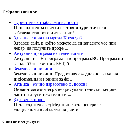
Избрани сайтове
Туристически забележителности
Пътеводител за всички световни туристически
забележителности и атракции! ...
Здравна социална мрежа Кредоуеб
Здравен сайт, в който можете да си запазите час при
лекар, да получите профе ...
Актуална програма на телевизиите
Актуалната ТВ програма - тв-програма.BG Програмата
за над 55 телевизии - БНТ, б ...
Земеделски новини
Земеделски новини. Предоставя ежедневно актуална
информация и новини за фе ...
ArtEliza - Ръчно изработено с Любов!
Онлайн магазин за ръчно рисувани тениски, кецове,
чанти и други текстилни и ...
Здравен каталог
Пътевеодител сред Медицинските центрове,
специалисти в областта на диетол ...
Сайтове за услуги