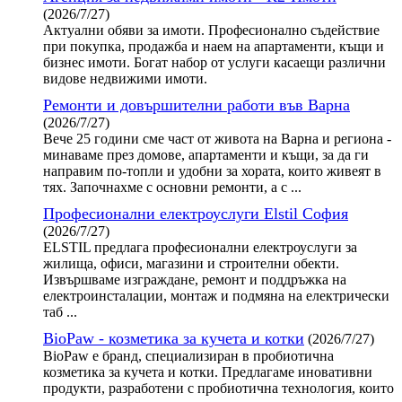
(2026/7/27)
Актуални обяви за имоти. Професионално съдействие
при покупка, продажба и наем на апартаменти, къщи и
бизнес имоти. Богат набор от услуги касаещи различни
видове недвижими имоти.
Ремонти и довършителни работи във Варна
(2026/7/27)
Вече 25 години сме част от живота на Варна и региона -
минаваме през домове, апартаменти и къщи, за да ги
направим по-топли и удобни за хората, които живеят в
тях. Започнахме с основни ремонти, а с ...
Професионални електроуслуги Elstil София
(2026/7/27)
ELSTIL предлага професионални електроуслуги за
жилища, офиси, магазини и строителни обекти.
Извършваме изграждане, ремонт и поддръжка на
електроинсталации, монтаж и подмяна на електрически
таб ...
BioPaw - козметика за кучета и котки
(2026/7/27)
BioPaw е бранд, специализиран в пробиотична
козметика за кучета и котки. Предлагаме иновативни
продукти, разработени с пробиотична технология, които