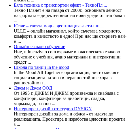
Бяла техника с транспортен ефект - ТехноПл ...
Техно Планет е на пазара от 2000г., основната дейност
на фирмата е директен внос на нови уреди от тип бяла т
...
Юлле – твоята модна дестинация за стилни ...
ULLE – онлайн магазинът, който съчетава модерното,
комфорта и качеството в едно! При нас ще откриете най-
н ...
Онлайн езиково обучение
Ние, в Intenzivno.com вярваме в класическото езиково
обучение с учебник, аудио материали и интерактивни
средст ...
Школа по танци In the mood
In the Mood All Together е организация, чиято мисия е
социализацията на хора в неравностойно с хора в
равностойно п ...
Джем и Джем ООД
От 1995 г. ДЖЕМ И ДЖЕМ произвежда и снабдява с
конфитюри, конфитюри за диабетици, сладка,
мармалади, разноо ...
Интериорен дизайн от студио DYSIGN
Интериорен дизайн за дома и офиса - от идеята до
реализацията. Проектира и изработва цялостни проекти
з ...