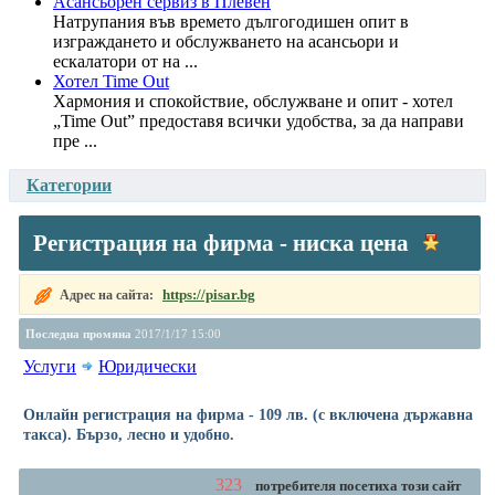
Асансьорен сервиз в Плевен
Натрупания във времето дългогодишен опит в
изграждането и обслужването на асансьори и
ескалатори от на ...
Хотел Time Out
Хармония и спокойствие, обслужване и опит - хотел
„Time Out” предоставя всички удобства, за да направи
пре ...
Категории
Регистрация на фирма - ниска цена
https://pisar.bg
Адрес на сайта:
Последна промяна
2017/1/17 15:00
Услуги
Юридически
Онлайн регистрация на фирма - 109 лв. (с включена държавна
такса). Бързо, лесно и удобно.
323
потребителя посетиха този сайт