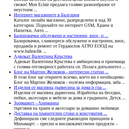
свежи! Mon Eclair предлага голямо разнообразие от
неустоим ...
Интернет магазините в България
Каталог онлайн магазини, разпределени в над 30
категории. Поръчайте по интернет GSM, Храни и
Напитки, Авто ...
Балировачки обслужени и настроени, внос, п ...
Балировачки, сламопреси обслужени и настроени, внос,
продажба и ремонт от Герджилов АГРО ЕООД на
www.balirachk ...
Адвокат Валентина Кръстева
Адвокат Валентина Кръстева е амбициозна и приемаща
с голяма отговорност работата си. Полага допълнител ...
Блог на Мартин Желязков - интересни статии ...
В този блог ще откриете всичко, което ви е необходимо.
Блог на Мартин Желязков - полезна информация, заба ...
Изделия от масивна дървесина за дома и гра ...
Изделия от масивна дървесина. Изработка на беседки,
пейки, аксесоари и мебели за дома и градината. Детск ...
Зоомаркет - Аниманиа
търговия на храни и аксесоари за домашни любимци
Доставка на хранителни стоки и консуматив ...
Дефинирали сме следните ръководни принципи в
Минамарт: – пресни и висококачествени продукти –
ниски ц ...