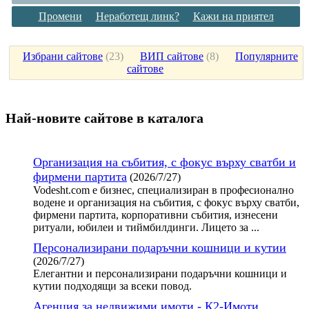
Промени
Неработещ линк?
Кажи на приятел
Избрани сайтове
(
23
)
ВИП сайтове
(
8
)
Популярните
сайтове
Най-новите сайтoве в каталога
Организация на събития, с фокус върху сватби и
фирмени партита
(2026/7/27)
Vodesht.com е бизнес, специализиран в професионално
водене и организация на събития, с фокус върху сватби,
фирмени партита, корпоративни събития, изнесени
ритуали, юбилеи и тиймбилдинги. Лицето за ...
Персонализирани подаръчни кошници и кутии
(2026/7/27)
Елегантни и персонализирани подаръчни кошници и
кутии подходящи за всеки повод.
Агенция за недвижими имоти - К2-Имоти