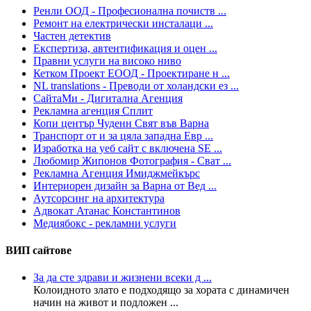
Ренли ООД - Професионална почиств ...
Ремонт на електрически инсталаци ...
Частен детектив
Експертиза, автентификация и оцен ...
Правни услуги на високо ниво
Кетком Проект ЕООД - Проектиране н ...
NL translations - Преводи от холандски ез ...
СайтаМи - Дигитална Агенция
Рекламна агенция Сплит
Копи център Чуденн Свят във Варна
Транспорт от и за цяла западна Евр ...
Изработка на уеб сайт с включена SE ...
Любомир Жипонов Фотография - Сват ...
Рекламна Агенция Имиджмейкърс
Интериорен дизайн за Варна от Вед ...
Аутсорсинг на архитектура
Адвокат Атанас Константинов
Медиябокс - рекламни услуги
ВИП сайтове
За да сте здрави и жизнени всеки д ...
Колoидното злато е подходящо за хората с динамичен
начин на живот и подложен ...