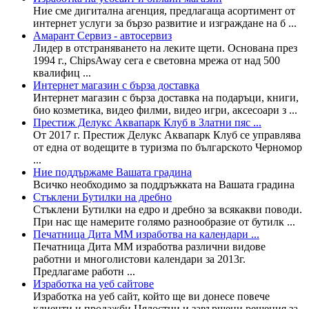
Ние смe дигитална агенция, предлагаща асортимент от
интернет услуги за бързо развитие и изграждане на б ...
Амарант Сервиз - автосервиз
Лидер в отстраняването на леките щети. Основана през
1994 г., ChipsAway сега е световна мрежа от над 500
квалифиц ...
Интернет магазин с бърза доставка
Интернет магазин с бърза доставка на подаръци, книги,
био козметика, видео филми, видео игри, аксесоари з ...
Престиж Делукс Аквапарк Клуб в Златни пяс ...
От 2017 г. Престиж Делукс Аквапарк Клуб се управлява
от една от водещите в туризма по българското Черномор
...
Ние поддържаме Вашата градина
Всичко необходимо за поддръжката на Вашата градина
Стъклени Бутилки на дребно
Стъклени Бутилки на едро и дребно за всякакви поводи.
При нас ще намерите голямо разнообразие от бутилк ...
Печатница Дита ММ изработва на календари ...
Печатница Дита ММ изработва различни видове
работни и многолистови календари за 2013г.
Предлагаме работн ...
Изработка на уеб сайтове
Изработка на уеб сайт, който ще ви донесе повече
клиенти и продажби Цялостни и завършени решения за