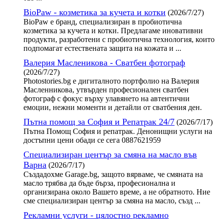
BioPaw - козметика за кучета и котки
(2026/7/27)
BioPaw е бранд, специализиран в пробиотична
козметика за кучета и котки. Предлагаме иновативни
продукти, разработени с пробиотична технология, които
подпомагат естествената защита на кожата и ...
Валерия Масленикова - Сватбен фотограф
(2026/7/27)
Photostories.bg е дигиталното портфолио на Валерия
Масленникова, утвърден професионален сватбен
фотограф с фокус върху улавянето на автентични
емоции, нежни моменти и детайли от сватбения ден.
Пътна помощ за София и Репатрак 24/7
(2026/7/17)
Пътна Помощ София и репатрак. Денонищни услуги на
достъпни цени обади се сега 0887621959
Специализиран център за смяна на масло във
Варна
(2026/7/17)
Създадохме Garage.bg, защото вярваме, че смяната на
масло трябва да бъде бърза, професионална и
организирана около Вашето време, а не обратното. Ние
сме специализиран център за смяна на масло, създ ...
Рекламни услуги - цялостно рекламно