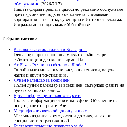
обслужване
(2026/7/17)
Нашата фирма предлага цялостно рекламно обслужване
чрез персонален подход към клиента. Създаваме
корпоративна, печатна, сувенирна и Интернет реклама.
Изграждаме и поддържаме Уеб сайтове.
Избрани сайтове
Каталог със стоматолози в Българи ...
Dental.bg е професионална мрежа за зъболекари,
зъботехници и дентални фирми. На ...
ArtEliza - Ръчно изработено с Любов!
Онлайн магазин за ръчно рисувани тениски, кецове,
чанти и други текстилни и ...
Лунен календар за всеки ден
Пълен лунен календар за всеки ден, съдържащ фазите на
луната за цялата годи ...
Epis - информацията която търсите
Полезна информация от всички сфери. Обяснение на
нещата, които търсите. Взе ...
Мединфо - първото общопопулярно с ...
Месечно издание, което достига до хиляди лекари,
специалисти от различни об ...
Българско помощно лекарство за бо ...