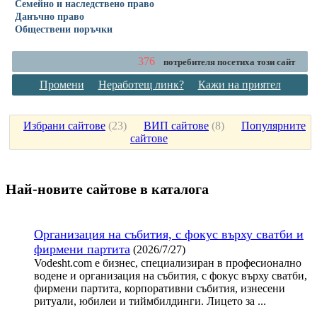
Семейно и наследствено право
Данъчно право
Обществени поръчки
376
потребителя посетиха този сайт
Промени
Неработещ линк?
Кажи на приятел
Избрани сайтове
(
23
)
ВИП сайтове
(
8
)
Популярните
сайтове
Най-новите сайтoве в каталога
Организация на събития, с фокус върху сватби и
фирмени партита
(2026/7/27)
Vodesht.com е бизнес, специализиран в професионално
водене и организация на събития, с фокус върху сватби,
фирмени партита, корпоративни събития, изнесени
ритуали, юбилеи и тиймбилдинги. Лицето за ...