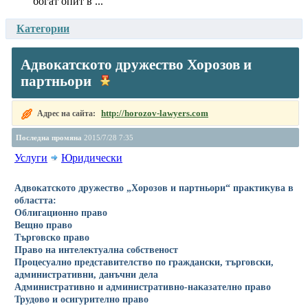
богат опит в ...
Категории
Адвокатското дружество Хорозов и
партньори
http://horozov-lawyers.com
Адрес на сайта:
Последна промяна
2015/7/28 7:35
Услуги
Юридически
Адвокатското дружество „Хорозов и партньори“ практикува в
областта:
Облигационно право
Вещно право
Търговско право
Право на интелектуална собственост
Процесуално представителство по граждански, търговски,
административни, данъчни дела
Административно и административно-наказателно право
Трудово и осигурително право