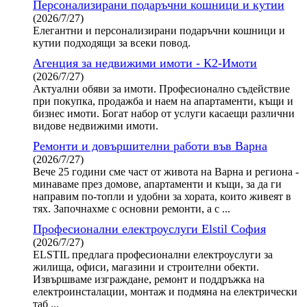
Персонализирани подаръчни кошници и кутии
(2026/7/27)
Елегантни и персонализирани подаръчни кошници и
кутии подходящи за всеки повод.
Агенция за недвижими имоти - К2-Имоти
(2026/7/27)
Актуални обяви за имоти. Професионално съдействие
при покупка, продажба и наем на апартаменти, къщи и
бизнес имоти. Богат набор от услуги касаещи различни
видове недвижими имоти.
Ремонти и довършителни работи във Варна
(2026/7/27)
Вече 25 години сме част от живота на Варна и региона -
минаваме през домове, апартаменти и къщи, за да ги
направим по-топли и удобни за хората, които живеят в
тях. Започнахме с основни ремонти, а с ...
Професионални електроуслуги Elstil София
(2026/7/27)
ELSTIL предлага професионални електроуслуги за
жилища, офиси, магазини и строителни обекти.
Извършваме изграждане, ремонт и поддръжка на
електроинсталации, монтаж и подмяна на електрически
таб ...