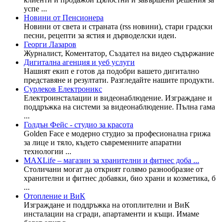
успе ...
Новини от Пенсионера
Новини от света и страната (rss новини), стари градски
песни, рецепти за ястия и дърводелски идеи.
Георги Лазаров
Журналист, Коментатор, Създател на видео съдържание
Дигитална агенция и уеб услуги
Нашият екип е готов да подобри вашето дигитално
представяне и резултати. Разгледайте нашите продукти.
Сурлеков Електроникс
Електроинсталации и видеонаблюдение. Изграждане и
поддръжка на системи за видеонаблюдение. Пълна гама
...
Голдън Фейс - студио за красота
Golden Face е модерно студио за професионална грижа
за лице и тяло, където съвременните апаратни
технологии ...
MAXLife – магазин за хранителни и фитнес доба ...
Столичани могат да открият голямо разнообразие от
хранителни и фитнес добавки, био храни и козметика, б
...
Отопление и ВиК
Изграждане и поддръжка на отоплителни и ВиК
инсталации на сгради, апартаменти и къщи. Имаме