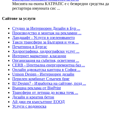
Мисията на екипа КАТРАПС е с безвредни средства да
рестартира имунната сис ...
Сайтове за услуги
Студио за Интериорен Дизайн в Бур ...
Производство и монтаж на рекламни ...
Ландшафт - Услуги в озеленяването
Такси трансфери за България и чуж ...
Печатница в Бургас
Хидрографика, хидрографски услуг ...
Интернет маркетинг, класации
Организация на събития, осветлени ...
CERB - Централна енергоремонтна баз ...
Онлайн адвокатска кантора в София ...
Unison Design - Интериорен дизайн
Перилен комбинат Слънчев бряг
BJ Design7 - Изработка на сайтове, позд ...
Външна реклама от BigPrint
Трансфери от летища до всяка точк ...
Дизайн и креатив бетон
Ай джи ем кънсълтинг ЕООД
Услуги с водоноска