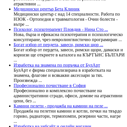
атрактивни ...
Медицински център Бета Клиник
Медицински център с над 14 специалности. Работа по
НЗОК - Ортопедия и травматология - Очни болести -
вътре ...
Психолог, психотерапевт Пловдив - Нина Сто ...
Нова, бърза и ефикасна психотерапия и психологическо
консултиране, чрез невролингвистично програмиран ...
Богат избор от пердета, завеси, римски щор ...
Богат избор от пердета, завеси, римски щори, дамаски и
корнизи ще откриете в каталога на КЪРТЪНС БЪЛГАРИ
...
Изработка на знамена по поръчка от БулАрт
БулАрт е фирма специализирана в изработката на
знамена, флагове и всякакви аксесоари за тях.
Прoизвежда ...
Професионално почистване в София
Професионално и комплексно почистване на
административни сгради, офиси, домове на атрактивни
цени, без ...
Камини пелети - продажба на камини на пеле ...
Продажба на пелетни камини и котли, печки на твърдо
гориво, радиатори, термопомпи, резервни части, нагре
...
Изработка на уебсайт и онлайн магазин