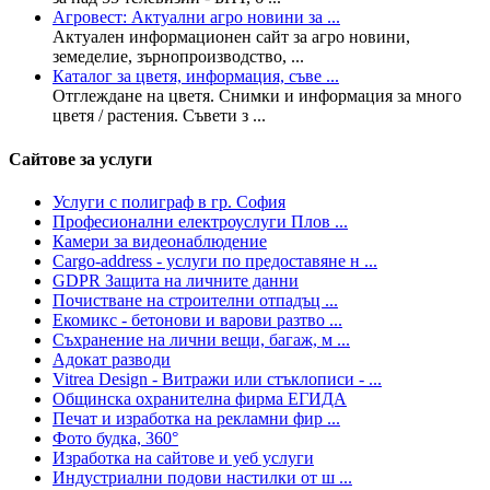
Агровест: Актуални агро новини за ...
Актуален информационен сайт за агро новини,
земеделие, зърнопроизводство, ...
Каталог за цветя, информация, съве ...
Отглеждане на цветя. Снимки и информация за много
цветя / растения. Съвети з ...
Сайтове за услуги
Услуги с полиграф в гр. София
Професионални електроуслуги Плов ...
Камери за видеонаблюдение
Cargo-address - услуги по предоставяне н ...
GDPR Защита на личните данни
Почистване на строителни отпадъц ...
Екомикс - бетонови и варови разтво ...
Съхранение на лични вещи, багаж, м ...
Адокат разводи
Vitrea Design - Витражи или стъклописи - ...
Общинска охранителна фирма ЕГИДА
Печат и изработка на рекламни фир ...
Фото будка, 360°
Изработка на сайтове и уеб услуги
Индустриални подови настилки от ш ...