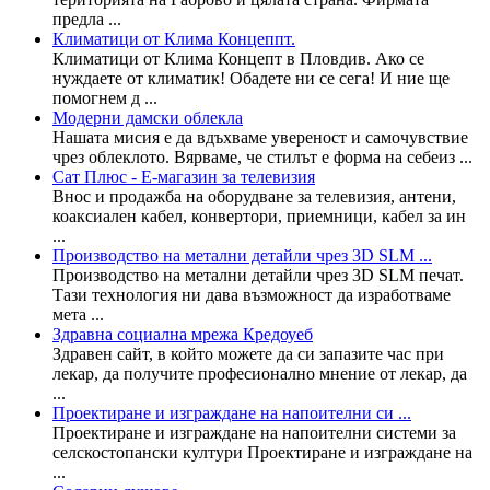
предла ...
Климатици от Клима Концеппт.
Климатици от Клима Концепт в Пловдив. Ако се
нуждаете от климатик! Обадете ни се сега! И ние ще
помогнем д ...
Модерни дамски облекла
Нашата мисия е да вдъхваме увереност и самочувствие
чрез облеклото. Вярваме, че стилът е форма на себеиз ...
Сат Плюс - E-магазин за телевизия
Внос и продажба на оборудване за телевизия, антени,
коаксиален кабел, конвертори, приемници, кабел за ин
...
Производство на метални детайли чрез 3D SLM ...
Производство на метални детайли чрез 3D SLM печат.
Тази технология ни дава възможност да изработваме
мета ...
Здравна социална мрежа Кредоуеб
Здравен сайт, в който можете да си запазите час при
лекар, да получите професионално мнение от лекар, да
...
Проектиране и изграждане на напоителни си ...
Проектиране и изграждане на напоителни системи за
селскостопански култури Проектиране и изграждане на
...