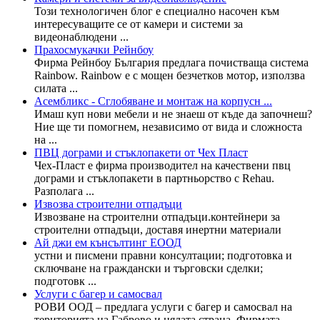
Този технологичен блог е специално насочен към
интересуващите се от камери и системи за
видеонаблюдени ...
Прахосмукачки Рейнбоу
Фирма Рейнбоу България предлага почистваща система
Rainbow. Rainbow е с мощен безчетков мотор, използва
силата ...
Асембликс - Сглобяване и монтаж на корпусн ...
Имаш куп нови мебели и не знаеш от къде да започнеш?
Ние ще ти помогнем, независимо от вида и сложноста
на ...
ПВЦ дограми и стъклопакети от Чех Пласт
Чех-Пласт е фирма производител на качествени пвц
дограми и стъклопакети в партньорство с Rehau.
Разполага ...
Извозва строителни отпадъци
Извозване на строителни отпадъци.контейнери за
строителни отпадъци, доставя инертни материали
Ай джи ем кънсълтинг ЕООД
устни и писмени правни консултации; подготовка и
сключване на граждански и търговски сделки;
подготовк ...
Услуги с багер и самосвал
РОВИ ООД – предлага услуги с багер и самосвал на
територията на Габрово и цялата страна. Фирмата