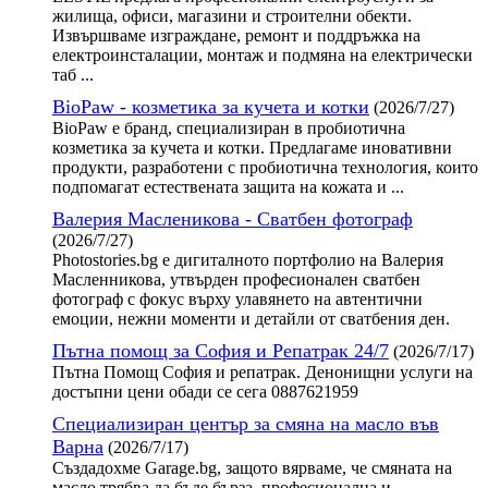
жилища, офиси, магазини и строителни обекти.
Извършваме изграждане, ремонт и поддръжка на
електроинсталации, монтаж и подмяна на електрически
таб ...
BioPaw - козметика за кучета и котки
(2026/7/27)
BioPaw е бранд, специализиран в пробиотична
козметика за кучета и котки. Предлагаме иновативни
продукти, разработени с пробиотична технология, които
подпомагат естествената защита на кожата и ...
Валерия Масленикова - Сватбен фотограф
(2026/7/27)
Photostories.bg е дигиталното портфолио на Валерия
Масленникова, утвърден професионален сватбен
фотограф с фокус върху улавянето на автентични
емоции, нежни моменти и детайли от сватбения ден.
Пътна помощ за София и Репатрак 24/7
(2026/7/17)
Пътна Помощ София и репатрак. Денонищни услуги на
достъпни цени обади се сега 0887621959
Специализиран център за смяна на масло във
Варна
(2026/7/17)
Създадохме Garage.bg, защото вярваме, че смяната на
масло трябва да бъде бърза, професионална и