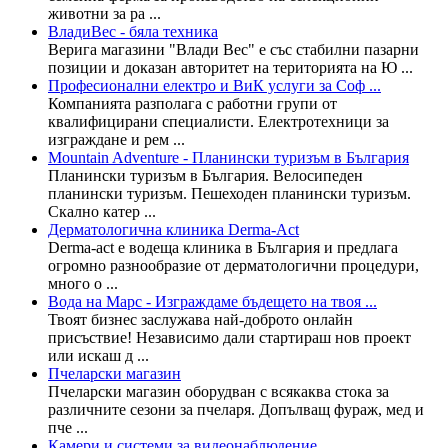
животни за ра ...
ВладиВес - бяла техника
Верига магазини "Влади Вес" е със стабилни пазарни
позиции и доказан авторитет на територията на Ю ...
Професионални електро и ВиК услуги за Соф ...
Компанията разполага с работни групи от
квалифицирани специалисти. Електротехници за
изграждане и рем ...
Mountain Adventure - Планински туризъм в България
Планински туризъм в България. Велосипеден
планински туризъм. Пешеходен планински туризъм.
Скално катер ...
Дерматологична клиника Derma-Act
Derma-аct е водеща клиника в България и предлага
огромно разнообразие от дерматологични процедури,
много о ...
Вода на Марс - Изграждаме бъдещето на твоя ...
Твоят бизнес заслужава най-доброто онлайн
присъствие! Независимо дали стартираш нов проект
или искаш д ...
Пчеларски магазин
Пчеларски магазин оборудван с всякаква стока за
различните сезони за пчеларя. Допълващ фураж, мед и
пче ...
Камери и системи за видеонаблюдение