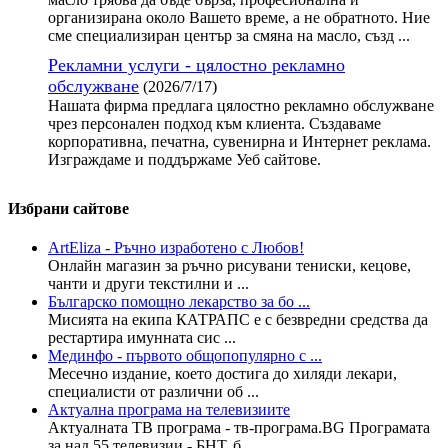
организирана около Вашето време, а не обратното. Ние
сме специализиран център за смяна на масло, създ ...
Рекламни услуги - цялостно рекламно
обслужване
(2026/7/17)
Нашата фирма предлага цялостно рекламно обслужване
чрез персонален подход към клиента. Създаваме
корпоративна, печатна, сувенирна и Интернет реклама.
Изграждаме и поддържаме Уеб сайтове.
Избрани сайтове
ArtEliza - Ръчно изработено с Любов!
Онлайн магазин за ръчно рисувани тениски, кецове,
чанти и други текстилни и ...
Българско помощно лекарство за бо ...
Мисията на екипа КАТРАПС е с безвредни средства да
рестартира имунната сис ...
Мединфо - първото общопопулярно с ...
Месечно издание, което достига до хиляди лекари,
специалисти от различни об ...
Актуална програма на телевизиите
Актуалната ТВ програма - тв-програма.BG Програмата
за над 55 телевизии - БНТ, б ...