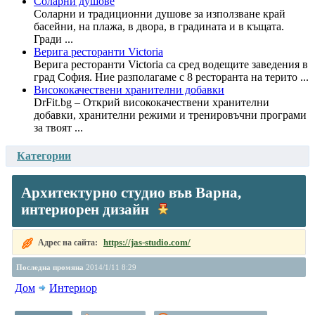
Соларни душове
Соларни и традиционни душове за използване край
басейни, на плажа, в двора, в градината и в къщата.
Гради ...
Верига ресторанти Victoria
Верига ресторанти Victoria са сред водещите заведения в
град София. Ние разполагаме с 8 ресторанта на терито ...
Висококачествени хранителни добавки
DrFit.bg – Открий висококачествени хранителни
добавки, хранителни режими и тренировъчни програми
за твоят ...
Категории
Архитектурно студио във Варна,
интериорен дизайн
https://jas-studio.com/
Адрес на сайта:
Последна промяна
2014/1/11 8:29
Дом
Интериор