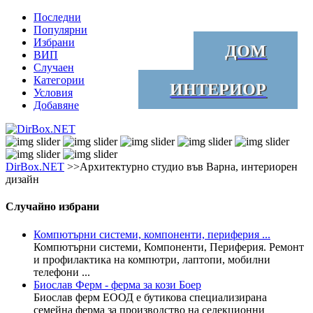
Последни
Популярни
Избрани
ДОМ
ВИП
Случаен
Категории
ИНТЕРИОР
Условия
Добавяне
DirBox.NET
>>Архитектурно студио във Варна, интериорен
дизайн
Случайно избрани
Компютърни системи, компоненти, периферия ...
Компютърни системи, Компоненти, Периферия. Ремонт
и профилактика на компютри, лаптопи, мобилни
телефони ...
Биослав Ферм - ферма за кози Боер
Биослав ферм ЕООД е бутикова специализирана
семейна ферма за производство на селекционни