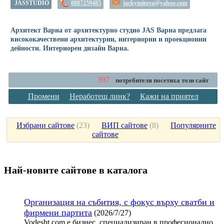
JASSTUDIO
0887259485
jackymitova@yahoo.com
Архитект Варна от архитектурно студио JAS Варна предлага
висококачествени архитектурни, интериорни и проекционни
дейности. Интериорен дизайн Варна.
397
потребителя посетиха този сайт
Промени
Неработещ линк?
Кажи на приятел
Избрани сайтове
(
23
)
ВИП сайтове
(
8
)
Популярните
сайтове
Най-новите сайтoве в каталога
Организация на събития, с фокус върху сватби и
фирмени партита
(2026/7/27)
Vodesht.com е бизнес, специализиран в професионално