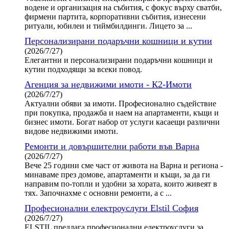
водене и организация на събития, с фокус върху сватби,
фирмени партита, корпоративни събития, изнесени
ритуали, юбилеи и тиймбилдинги. Лицето за ...
Персонализирани подаръчни кошници и кутии
(2026/7/27)
Елегантни и персонализирани подаръчни кошници и
кутии подходящи за всеки повод.
Агенция за недвижими имоти - К2-Имоти
(2026/7/27)
Актуални обяви за имоти. Професионално съдействие
при покупка, продажба и наем на апартаменти, къщи и
бизнес имоти. Богат набор от услуги касаещи различни
видове недвижими имоти.
Ремонти и довършителни работи във Варна
(2026/7/27)
Вече 25 години сме част от живота на Варна и региона -
минаваме през домове, апартаменти и къщи, за да ги
направим по-топли и удобни за хората, които живеят в
тях. Започнахме с основни ремонти, а с ...
Професионални електроуслуги Elstil София
(2026/7/27)
ELSTIL предлага професионални електроуслуги за