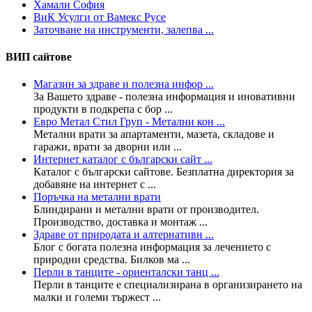
Хамали София
ВиК Усулги от Вамекс Русе
Заточване на инструменти, залепва ...
ВИП сайтове
Магазин за здраве и полезна инфор ...
За Вашето здраве - полезна информация и иновативни
продукти в подкрепа с бор ...
Евро Метал Стил Груп - Метални кон ...
Метални врати за апартаменти, мазета, складове и
гаражи, врати за дворни или ...
Интернет каталог с български сайт ...
Каталог с български сайтове. Безплатна директория за
добавяне на интернет с ...
Поръчка на метални врати
Блиндирани и метални врати от производител.
Производство, доставка и монтаж ...
Здраве от природата и алтернативн ...
Блог с богата полезна информация за лечението с
природни средства. Билков ма ...
Перли в танците - ориенталски танц ...
Перли в танците е специализирана в организирането на
малки и големи тържест ...