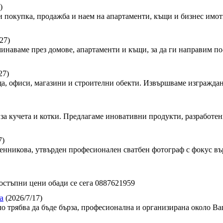
)
 покупка, продажба и наем на апартаменти, къщи и бизнес имот
27)
минаваме през домове, апартаменти и къщи, за да ги направим по-
27)
, офиси, магазини и строителни обекти. Извършваме изграждан
за кучета и котки. Предлагаме иновативни продукти, разработен
7)
сленникова, утвърден професионален сватбен фотограф с фокус в
стъпни цени обади се сега 0887621959
а
(2026/7/17)
ло трябва да бъде бърза, професионална и организирана около Ва