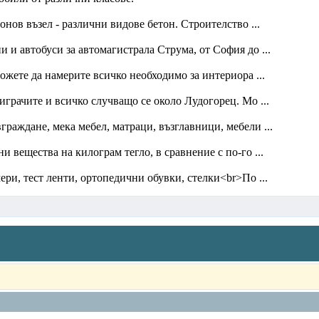
онов възел - различни видове бетон. Строителство ...
 и автобуси за автомагистрала Струма, от София до ...
ожете да намерите всичко необходимо за интериора ...
играчите и всичко случващо се около Лудогорец. Мо ...
раждане, мека мебел, матраци, възглавници, мебели ...
 вещества на килограм тегло, в сравнение с по-го ...
ри, тест ленти, ортопедични обувки, стелки<br>По ...