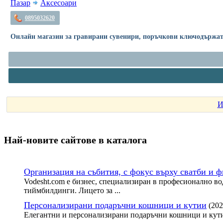
Пазар
Аксесоари
0895032620
Онлайн магазин за гравирани сувенири, поръчкови ключодържате
И
Най-новите сайтoве в каталога
Организация на събития, с фокус върху сватби и 
Vodesht.com е бизнес, специализиран в професионално во
тиймбилдинги. Лицето за ...
Персонализирани подаръчни кошници и кутии
(202
Елегантни и персонализирани подаръчни кошници и кути