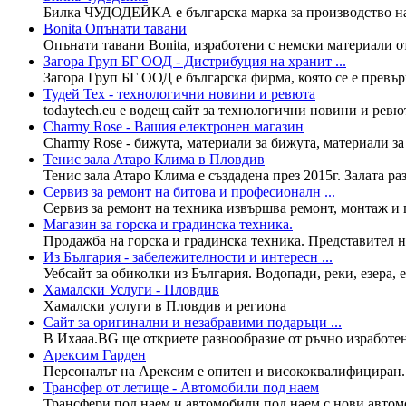
Билка ЧУДОДЕЙКА е българска марка за производство на 
Bonita Опънати тавани
Опънати тавани Bonita, изработени с немски материали от
Загора Груп БГ ООД - Дистрибуция на хранит ...
Загора Груп БГ ООД е българска фирма, която се е превър
Тудей Тех - технологични новини и ревюта
todaytech.eu е водещ сайт за технологични новини и ревют
Charmy Rose - Вашия електронен магазин
Charmy Rose - бижута, материали за бижута, материали за 
Тенис зала Атаро Клима в Пловдив
Тенис зала Атаро Клима е създадена през 2015г. Залата ра
Сервиз за ремонт на битова и професионалн ...
Сервиз за ремонт на техника извършва ремонт, монтаж и 
Магазин за горска и градинска техника.
Продажба на горска и градинска техника. Представител на
Из България - забележителности и интересн ...
Уебсайт за обиколки из България. Водопади, реки, езера, 
Хамалски Услуги - Пловдив
Хамалски услуги в Пловдив и региона
Сайт за оригинални и незабравими подаръци ...
В Ихааа.BG ще откриете разнообразие от ръчно изработени
Арексим Гарден
Персоналът на Арексим е опитен и висококвалифициран. Ф
Трансфер от летище - Автомобили под наем
Трансфери под наем и автомобили под наем с нови автом