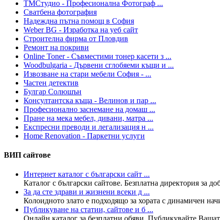
ТМСтудио - Професионална Фотограф ...
Сватбена фотография
Надеждна пътна помощ в София
Weber BG - Изработка на уеб сайт
Строителна фирма от Пловдив
Ремонт на покриви
Online Toner - Съвместими тонер касети з ...
Woodbulgaria - Дървени сглобяеми къщи и ...
Извозване на стари мебели София - ...
Частен детектив
Булгар Солюшън
Консултантска къща - Велинов и пар ...
Професионално заснемане на домаш ...
Пране на мека мебел, дивани, матра ...
Експресни преводи и легализация н ...
Home Renovation - Паркетни услуги
ВИП сайтове
Интернет каталог с български сайт ...
Каталог с български сайтове. Безплатна директория за доба
За да сте здрави и жизнени всеки д ...
Колoидното злато е подходящо за хората с динамичен нач
Публикуване на статии, сайтове и б ...
Онлайн каталог за безплатни обяви. Публикувайте Вашата