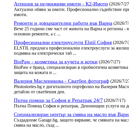
Агенция за недвижими имоти - К2-Имоти
(2026/7/27
Актуални обяви за имоти. Професионално съдействие при
имоти.
Ремонти и довършителни работи във Варна
(2026/7/
Вече 25 години сме част от живота на Варна и региона - 
основни ремонти, а с ...
Професионални електроуслуги Elstil София
(2026/7/
ELSTIL предлага професионални електроуслуги за жилища
подмяна на електрически таб ...
BioPaw - козметика за кучета и котки
(2026/7/27)
BioPaw е бранд, специализиран в пробиотична козметика 
защита на кожата и ...
Валерия Масленикова - Сватбен фотограф
(2026/7/2
Photostories.bg е дигиталното портфолио на Валерия Ма
детайли от сватбения ден.
Пътна помощ за София и Репатрак 24/7
(2026/7/17)
Пътна Помощ София и репатрак. Денонищни услуги на до
Специализиран център за смяна на масло във Варн
Създадохме Garage.bg, защото вярваме, че смяната на мас
смяна на масло, създ ...