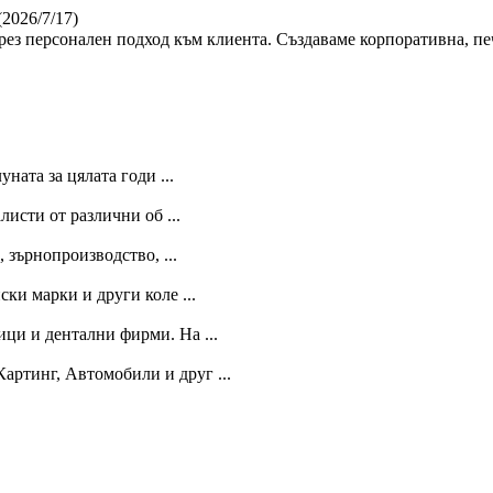
(2026/7/17)
ез персонален подход към клиента. Създаваме корпоративна, пе
ната за цялата годи ...
исти от различни об ...
 зърнопроизводство, ...
ки марки и други коле ...
ици и дентални фирми. На ...
артинг, Автомобили и друг ...