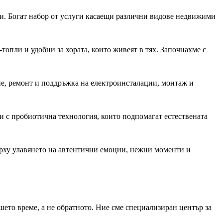
и. Богат набор от услуги касаещи различни видове недвижими
топли и удобни за хората, които живеят в тях. Започнахме с
е, ремонт и поддръжка на електроинсталации, монтаж и
и с пробиотична технология, които подпомагат естествената
ърху улавянето на автентични емоции, нежни моменти и
шето време, а не обратното. Ние сме специализиран център за