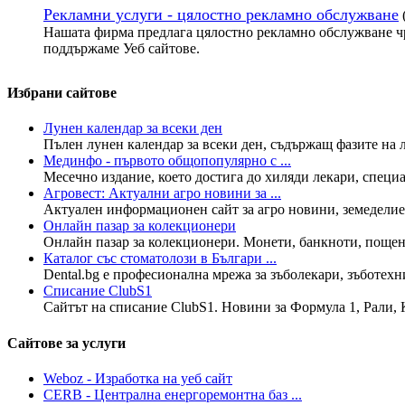
Рекламни услуги - цялостно рекламно обслужване
Нашата фирма предлага цялостно рекламно обслужване чр
поддържаме Уеб сайтове.
Избрани сайтове
Лунен календар за всеки ден
Пълен лунен календар за всеки ден, съдържащ фазите на лу
Мединфо - първото общопопулярно с ...
Месечно издание, което достига до хиляди лекари, специал
Агровест: Актуални агро новини за ...
Актуален информационен сайт за агро новини, земеделие,
Онлайн пазар за колекционери
Онлайн пазар за колекционери. Монети, банкноти, пощенс
Каталог със стоматолози в Българи ...
Dental.bg е професионална мрежа за зъболекари, зъботехн
Списание ClubS1
Сайтът на списание ClubS1. Новини за Формула 1, Рали, К
Сайтове за услуги
Weboz - Изработка на уеб сайт
CERB - Централна енергоремонтна баз ...