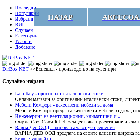
Последни
Популярни
ПАЗАР
АКСЕСОА
Избрани
ВИП
Случаен
Категории
Условия
Добавяне
DirBox.NET
>>Еспешъл - производство на сувенири
Случайно избрани
Lara Italy - оригинални италиански стоки
Онлайн магазин за оригинални италиански стоки, директе
Мебели Комфорт - качествени мебели за дома
Мебели Комфорт предлага качествени мебели за дома, офис
Инженеринг на вентилационни, климатични и ...
Фирма Cool Consult.Ltd. осъществява проектиране и ком
Варна Дев ООД - широка гама от уеб решения
ВАРНА ДЕВ ООД предлага на своите клиенти широка гама 
Билка чудодейка