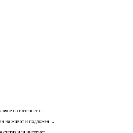
вяне на интернет с ...
ин на живот и подложен ...
 статия или интернет ...