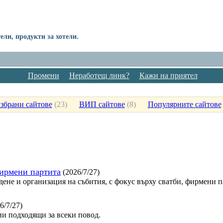
ли, продукти за хотели.
Промени
Неработещ линк?
Кажи на приятел
збрани сайтове
(
23
)
ВИП сайтове
(
8
)
Популярните сайтове
фирмени партита
(2026/7/27)
дене и организация на събития, с фокус върху сватби, фирмени 
6/7/27)
и подходящи за всеки повод.