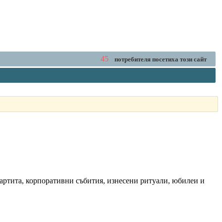
45
потребителя посетиха този сайт
партита, корпоративни събития, изнесени ритуали, юбилеи и