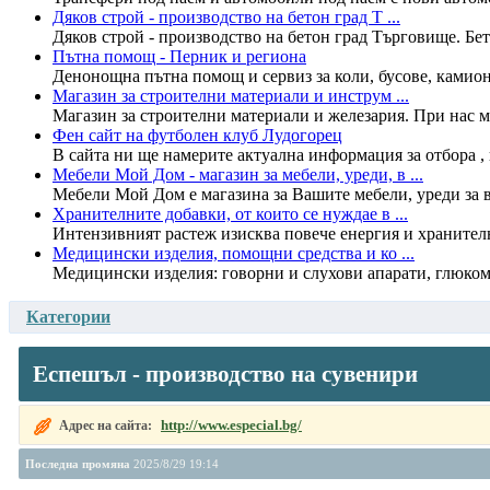
Дяков строй - производство на бетон град Т ...
Дяков строй - производство на бетон град Търговище. Бет
Пътна помощ - Перник и региона
Денонощна пътна помощ и сервиз за коли, бусове, камиони
Магазин за строителни материали и инструм ...
Магазин за строителни материали и железария. При нас м
Фен сайт на футболен клуб Лудогорец
В сайта ни ще намерите актуална информация за отбора , 
Мебели Мой Дом - магазин за мебели, уреди, в ...
Мебели Мой Дом е магазина за Вашите мебели, уреди за вг
Хранителните добавки, от които се нуждае в ...
Интензивният растеж изисква повече енергия и хранителни
Медицински изделия, помощни средства и ко ...
Медицински изделия: говорни и слухови апарати, глюкоме
Категории
Еспешъл - производство на сувенири
http://www.especial.bg/
Адрес на сайта:
Последна промяна
2025/8/29 19:14