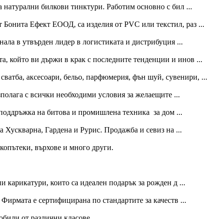
натурални билкови тинктури. Работим основно с бил ...
 Бонита Ефект ЕООД, са изделия от PVC или текстил, раз ...
нала в утвърден лидер в логистиката и дистрибуция ...
а, който ви държи в крак с последните тенденции и инов ...
сватба, аксесоари, бельо, парфюмерия, фън шуй, сувенири, ...
зполага с всички необходими условия за желаещите ...
поддръжка на битова и промишлена техника за дом ...
 Хускварна, Гардена и Рурис. Продажба и севиз на ...
екопътеки, върхове и много други.
 карикатури, които са идеален подарък за рожден д ...
ирмата е сертифицирана по стандартите за качеств ...
обили от различни класове.