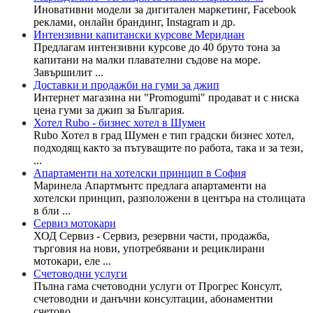
Иновативни модели за дигитален маркетинг, Facebook
реклами, онлайн брандинг, Instagram и др.
Интензивни капитански курсове Меридиан
Предлагам интензивни курсове до 40 бруто тона за
капитани на малки плавателни съдове на море.
Завършилит ...
Доставки и продажби на гуми за джип
Интернет магазина ни "Promogumi" продават и с ниска
цена гуми за джип за България.
Хотел Rubo - бизнес хотел в Шумен
Rubo Хотел в град Шумен е тип градски бизнес хотел,
подходящ както за пътуващите по работа, така и за тези,
...
Апартаменти на хотелски принцип в София
Маринела Апартмънтс предлага апартаменти на
хотелски принцип, разположени в центъра на столицата
в бли ...
Сервиз мотокари
ХОД Сервиз - Сервиз, резервни части, продажба,
търговия на нови, употребявани и рециклирани
мотокари, еле ...
Счетоводни услуги
Пълна гама счетоводни услуги от Прогрес Консулт,
счетоводни и данъчни консултации, абонаментни
счетово ...