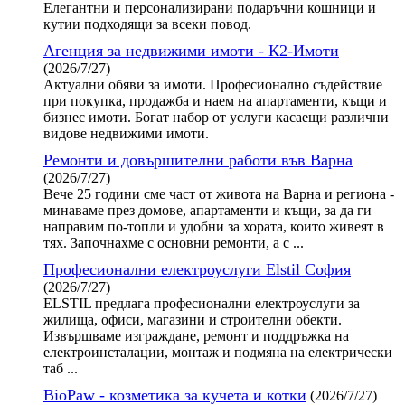
Елегантни и персонализирани подаръчни кошници и
кутии подходящи за всеки повод.
Агенция за недвижими имоти - К2-Имоти
(2026/7/27)
Актуални обяви за имоти. Професионално съдействие
при покупка, продажба и наем на апартаменти, къщи и
бизнес имоти. Богат набор от услуги касаещи различни
видове недвижими имоти.
Ремонти и довършителни работи във Варна
(2026/7/27)
Вече 25 години сме част от живота на Варна и региона -
минаваме през домове, апартаменти и къщи, за да ги
направим по-топли и удобни за хората, които живеят в
тях. Започнахме с основни ремонти, а с ...
Професионални електроуслуги Elstil София
(2026/7/27)
ELSTIL предлага професионални електроуслуги за
жилища, офиси, магазини и строителни обекти.
Извършваме изграждане, ремонт и поддръжка на
електроинсталации, монтаж и подмяна на електрически
таб ...
BioPaw - козметика за кучета и котки
(2026/7/27)