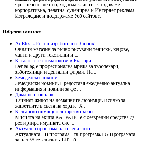
чрез персонален подход към клиента. Създаваме
корпоративна, печатна, сувенирна и Интернет реклама.
Изграждаме и поддържаме Уеб сайтове.
Избрани сайтове
ArtEliza - Ръчно изработено с Любов!
Онлайн магазин за ръчно рисувани тениски, кецове,
чанти и други текстилни и ...
Каталог със стоматолози в Българи ...
Dental.bg е професионална мрежа за зъболекари,
зъботехници и дентални фирми. На ...
Земеделски новини
Земеделски новини. Предоставя ежедневно актуална
информация и новини за фе ...
Домашен зоопарк
Тайният живот на домашните любимци. Всичко за
животните в света на хората. Х ...
Българско помощно лекарство за бо ...
Мисията на екипа КАТРАПС е с безвредни средства да
рестартира имунната сис ...
Актуална програма на телевизиите
Актуалната ТВ програма - тв-програма.BG Програмата
за над 55 телевизии - БНТ, б ...