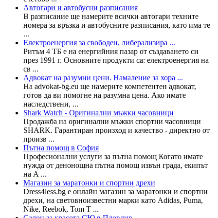
Автогари и автобусни разписания
В разписание ще намерите всички автогари техните
номера за връзка и автобусните разписания, като има те
...
Електроенергия за свободен, либерализира ...
Ритъм 4 ТБ е на енергийния пазар от създаването си
през 1991 г. Основните продукти са: електроенергия на
св ...
Адвокат на разумни цени. Намаление за хора ...
На advokat-bg.eu ще намерите компетентен адвокат,
готов да ви помогне на разумна цена. Ако имате
наследствени, ...
Shark Watch - Оригинални мъжки часовници
Продажба на оригинални мъжки спортни часовници
SHARK. Гарантиран произход и качество - директно от
произв ...
Пътна помощ в София
Професионални услуги за пътна помощ Когато имате
нужда от денонощна пътна помощ извън града, екипът
на A ...
Магазин за маратонки и спортни дрехи
Dress4less.bg е онлайн магазин за маратонки и спортни
дрехи, на световноизвестни марки като Adidas, Puma,
Nike, Reebok, Tom T ...
Салон за красота СЮ в Пловдив