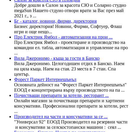
Добре дошли в Салон за красота СЮ и Соларно студио
megaSun Нашето стдуио отвори врати за Вас през май
2021 г., з ...
Бг - каталог, новини, фирми, директория
Бизнес директория! Новини, Фирми, Софтуер, Флаш
игри и още нещо...
Про Електрик Ямбол - автоматизация на прои ...
Про Електрик Ямбол - проектиране и производство на
командни ел. табла, автоматизация и управление на про
...
Вила Джеронимо - къща за гости в Банско
Вила Джеронимо. Целогодишен отдих в Банско. Наем
на цяла къща. Наем на стая. 23 места в 7 стаи. Спа
център.
Форест Паркет Интернешънъл
Основната дейност на "Форест Паркет Интернешънъл"
ЕООД е концентрирана върху производството на па ...
Почистващи препарати за хотели, ресторант ...
Онлайн магазин за почистващи препарати и хартиени
консумативи. Професионални препарати за хотели, рест
...
Производител на части и консумативи за се ...
"Универсал 92" ЕООД Производител на резервни части
и консумативи за селскостопански машини : сеял ...