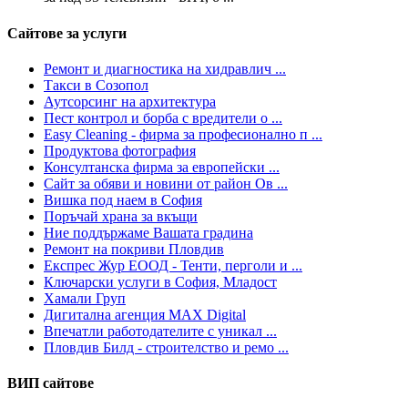
Сайтове за услуги
Ремонт и диагностика на хидравлич ...
Такси в Созопол
Аутсорсинг на архитектура
Пест контрол и борба с вредители о ...
Easy Cleaning - фирма за професионално п ...
Продуктова фотография
Консултанска фирма за европейски ...
Сайт за обяви и новини от район Ов ...
Вишка под наем в София
Поръчай храна за вкъщи
Ние поддържаме Вашата градина
Ремонт на покриви Пловдив
Експрес Жур ЕООД - Тенти, перголи и ...
Ключарски услуги в София, Младост
Хамали Груп
Дигитална агенция MAX Digital
Впечатли работодателите с уникал ...
Пловдив Билд - строителство и ремо ...
ВИП сайтове