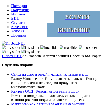
Последни
Популярни
Избрани
УСЛУГИ
ВИП
Случаен
Категории
КЕТЪРИНГ
Условия
Добавяне
DirBox.NET
>>Сватбена и парти агенция Престиж във Варна
Случайно избрани
Склад на едро и онлайн магазин за мигли и к ...
Beauty Woman е онлайн магазин за мигли, в който ще
откриете всички необходими продукти за
миглопластика, лами ...
Кантега ООД - Ремонт на дограми и щори
Ремонт и поддръжка на дограма, стъклени врати,
външни ролетни щори и охранителни ролетки
Маркадемикс - Агенция за онлайн маркетинг ...