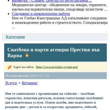
Биомедис - Сливен, Център по интегративна ...
Медицински център - обединение на лекари, терапевти,
научно-изследователски екипи, споделящи холистичн ...
Сондажни и инжекционни работи
Ние от Глобал Кънстръкшън АД изпълняване сондажни
и инжекционни работи в строителството. Специализира
...
Категории
Сватбена и парти агенция Престиж във
Варна
http://www.prestige-events.net/
Адрес на сайта:
Последна промяна
2019/11/15 7:19
Услуги
Кетъринг
Ние се занимаваме с организация на събития – сватбени
тържества, изнесени ритуали, всички съпътсващи сватбеният
ден и подготовка услуги. Освен сватби, ние подготвяме и
рождени дни – детски и за възрастни, кръщенета, юбилей,