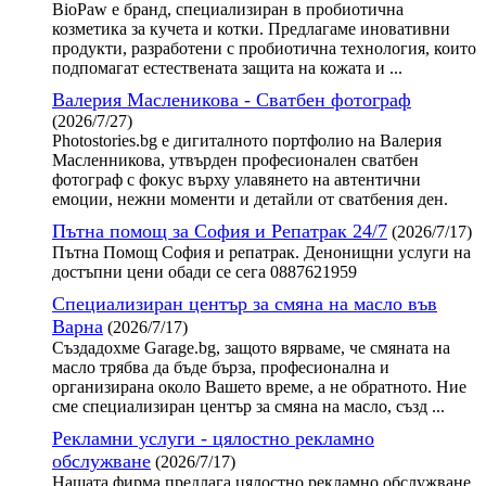
BioPaw е бранд, специализиран в пробиотична
козметика за кучета и котки. Предлагаме иновативни
продукти, разработени с пробиотична технология, които
подпомагат естествената защита на кожата и ...
Валерия Масленикова - Сватбен фотограф
(2026/7/27)
Photostories.bg е дигиталното портфолио на Валерия
Масленникова, утвърден професионален сватбен
фотограф с фокус върху улавянето на автентични
емоции, нежни моменти и детайли от сватбения ден.
Пътна помощ за София и Репатрак 24/7
(2026/7/17)
Пътна Помощ София и репатрак. Денонищни услуги на
достъпни цени обади се сега 0887621959
Специализиран център за смяна на масло във
Варна
(2026/7/17)
Създадохме Garage.bg, защото вярваме, че смяната на
масло трябва да бъде бърза, професионална и
организирана около Вашето време, а не обратното. Ние
сме специализиран център за смяна на масло, създ ...
Рекламни услуги - цялостно рекламно
обслужване
(2026/7/17)
Нашата фирма предлага цялостно рекламно обслужване