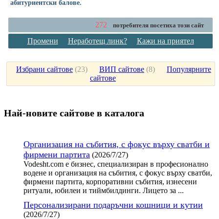
абитуриентски балове.
272
потребителя посетиха този сайт
Промени
Неработещ линк?
Кажи на приятел
Избрани сайтове
(
23
)
ВИП сайтове
(
8
)
Популярните
сайтове
Най-новите сайтoве в каталога
Организация на събития, с фокус върху сватби и
фирмени партита
(2026/7/27)
Vodesht.com е бизнес, специализиран в професионално
водене и организация на събития, с фокус върху сватби,
фирмени партита, корпоративни събития, изнесени
ритуали, юбилеи и тиймбилдинги. Лицето за ...
Персонализирани подаръчни кошници и кутии
(2026/7/27)