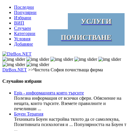
Последни
Популярни
Избрани
УСЛУГИ
ВИП
Случаен
Категории
ПОЧИСТВАНЕ
Условия
Добавяне
DirBox.NET
>>Чистота София почистваща фирма
Случайно избрани
Epis - информацията която търсите
Полезна информация от всички сфери. Обяснение на
нещата, които търсите. Вземете правилните и
печеливши ...
Боуен Терапия
Техниката Боуен настройва тялото да се самолекува,
Позитивната психология и ... Популярността на Боуен т
...