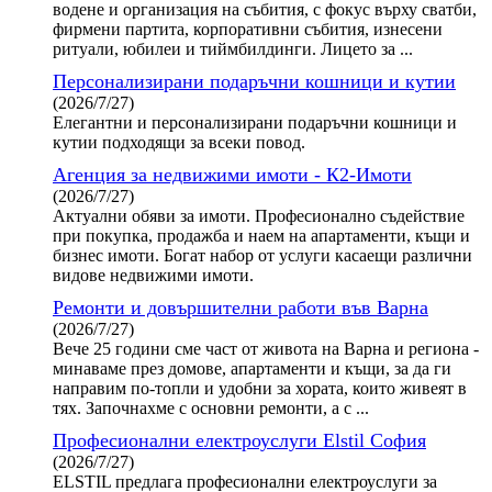
водене и организация на събития, с фокус върху сватби,
фирмени партита, корпоративни събития, изнесени
ритуали, юбилеи и тиймбилдинги. Лицето за ...
Персонализирани подаръчни кошници и кутии
(2026/7/27)
Елегантни и персонализирани подаръчни кошници и
кутии подходящи за всеки повод.
Агенция за недвижими имоти - К2-Имоти
(2026/7/27)
Актуални обяви за имоти. Професионално съдействие
при покупка, продажба и наем на апартаменти, къщи и
бизнес имоти. Богат набор от услуги касаещи различни
видове недвижими имоти.
Ремонти и довършителни работи във Варна
(2026/7/27)
Вече 25 години сме част от живота на Варна и региона -
минаваме през домове, апартаменти и къщи, за да ги
направим по-топли и удобни за хората, които живеят в
тях. Започнахме с основни ремонти, а с ...
Професионални електроуслуги Elstil София
(2026/7/27)
ELSTIL предлага професионални електроуслуги за