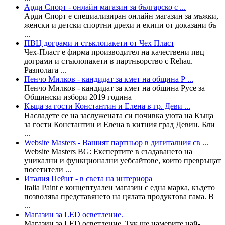
Арди Спорт - онлайн магазин за българско с ...
Арди Спорт е специализиран онлайн магазин за мъжки,
женски и детски спортни дрехи и екипи от доказани бъ
...
ПВЦ дограми и стъклопакети от Чех Пласт
Чех-Пласт е фирма производител на качествени пвц
дограми и стъклопакети в партньорство с Rehau.
Разполага ...
Пенчо Милков - кандидат за кмет на община Р ...
Пенчо Милков - кандидат за кмет на община Русе за
Общински избори 2019 година
Къща за гости Константин и Елена в гр. Деви ...
Насладете се на заслужената си почивка уюта на Къща
за гости Константин и Елена в китния град Девин. Бли
...
Website Masters - Вашият партньор в дигиталния св ...
Website Masters BG: Експертите в създаването на
уникални и функционални уебсайтове, които превръщат
посетители ...
Италия Пейнт - в света на интериора
Italia Paint е концептуален магазин с една марка, където
позволява представянето на цялата продуктова гама. В
...
Магазин за LED осветление.
Магазин за LED осветление. Тук ще намерите най-