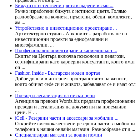
Бижута от естествени цветя вградени в смо ...
Ръчно изработени бижута с истински цветя. Голямо
разнообразие на колиета, пръстени, обеци, комплекти,
ам ...
Устройствено и инвестиционно проектиране ...
Архитектурно студио - Архпоинт – разработване на
инвестиционни проекти за еднофамилни и
многофамилни, ...
Професионално ориентиране и кариерно кон ...
Екипът на Центъра включва психолози и педагози,
сертифицирани като кариерни консултанти, които имат
оп ...
Fashion Inside - Български моден портал
Добре дошли в интернет пространството на жените,
които обичат себе си и живота, забавляват се и имат отл
...
Превод и легализация на ниски цени
Агенция за преводи Wordz.biz предлага професионални
преводи и легализация на документи на приемливи
цени. Н ...
iCell - Резервни части и аксесоари за мобилни ...
Открийте висококачествени резервни части за мобилни
телефони в нашия онлайн магазин. Разнообразие от д ...
Специализиран магазин за водни помпи