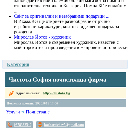
Заповядайте в най-големия онлайн магазин за помпи и
отводнителна техника в България. Помпа.БГ е онлайн м
...
Сайт за оригинални и незабравими подаръци ...
В Ихааа.BG ще откриете разнообразие от ръчно
изработени карикатури, които са идеален подарък за
рожден д ...
Мирослав Йотов - художник
Мирослав Йотов е съвременен художник, известен с
майсторските си произведения в жанровете исторически
...
Категории
Чистота София почистваща фирма
http://chistota.bg
Адрес на сайта:
Последна промяна
2023/8/19 17:06
Услуги
Почистване
0878332549
kochoraichev5@gmail.com