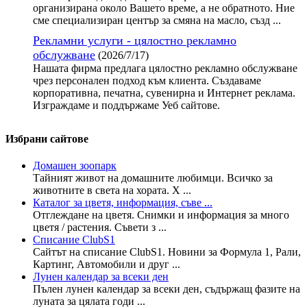
организирана около Вашето време, а не обратното. Ние
сме специализиран център за смяна на масло, създ ...
Рекламни услуги - цялостно рекламно
обслужване
(2026/7/17)
Нашата фирма предлага цялостно рекламно обслужване
чрез персонален подход към клиента. Създаваме
корпоративна, печатна, сувенирна и Интернет реклама.
Изграждаме и поддържаме Уеб сайтове.
Избрани сайтове
Домашен зоопарк
Тайният живот на домашните любимци. Всичко за
животните в света на хората. Х ...
Каталог за цветя, информация, съве ...
Отглеждане на цветя. Снимки и информация за много
цветя / растения. Съвети з ...
Списание ClubS1
Сайтът на списание ClubS1. Новини за Формула 1, Рали,
Картинг, Автомобили и друг ...
Лунен календар за всеки ден
Пълен лунен календар за всеки ден, съдържащ фазите на
луната за цялата годи ...