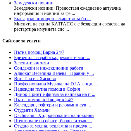
Земеделски новини
Земеделски новини. Предоставя ежедневно актуална
информация и новини за фе ...
Българско помощно лекарство за бо ...
Мисията на екипа КАТРАПС е с безвредни средства да
рестартира имунната сис ...
Сайтове за услуги
Пътна помощ Варна 24/7
Брезенил - изработка, ремонт и мон ...
Зелените чистачи
Сондажни и инжекционни работи
Адвокат Веселина Велева - Правни у ...
Вип Такси - Хасково
Професионална Музикална DJ Агенци ...
Надеждна пътна помощ в София
Дийор Принт е фирмa за направа на п ...
Пътна помощ в Пловдив 24/7
Календари, тефтери и рекламни сув ...
Студенти Хамали
Dachmann - Хидроизолация на покриви
Почистване на офиси, бизнес и търг ...
Студио за модна, рекламна и продук ...