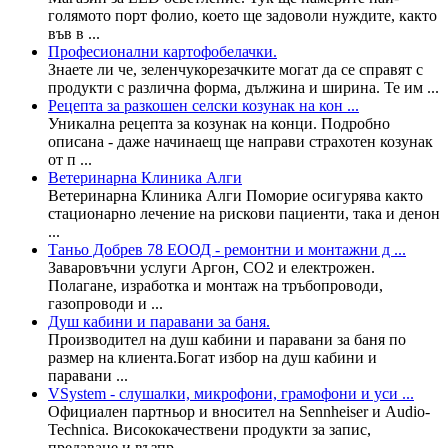
голямото порт фолио, което ще задоволи нуждите, както
във в ...
Професионални картофобелачки.
Знаете ли че, зеленчукорезачките могат да се справят с
продукти с различна форма, дължина и ширина. Те им ...
Рецепта за разкошен селски козунак на кон ...
Уникална рецепта за козунак на конци. Подробно
описана - даже начинаещ ще направи страхотен козунак
от п ...
Ветеринарна Клиника Алги
Ветеринарна Клиника Алги Поморие осигурява както
стационарно лечение на рискови пациенти, така и денон
...
Таньо Добрев 78 ЕООД - ремонтни и монтажни д ...
Заваровъчни услуги Аргон, СО2 и електрожен.
Полагане, изработка и монтаж на тръбопроводи,
газопроводи и ...
Душ кабини и паравани за баня.
Производител на душ кабини и паравани за баня по
размер на клиента.Богат избор на душ кабини и
паравани ...
VSystem - слушалки, микрофони, грамофони и уси ...
Официален партньор и вносител на Sennheiser и Audio-
Technica. Висококачествени продукти за запис,
предаване и възпр ...