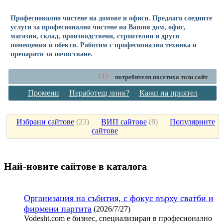
Професионално чистене на домове и офиси. Предлага следните
услуги за професионално чистене на Вашия дом, офис,
магазин, склад, производствени, строителни и други
помещения и обекти. Работим с професионална техника и
препарати за почистване.
117
потребителя посетиха този сайт
Промени
Неработещ линк?
Кажи на приятел
Избрани сайтове
(
23
)
ВИП сайтове
(
8
)
Популярните
сайтове
Най-новите сайтoве в каталога
Организация на събития, с фокус върху сватби и
фирмени партита
(2026/7/27)
Vodesht.com е бизнес, специализиран в професионално