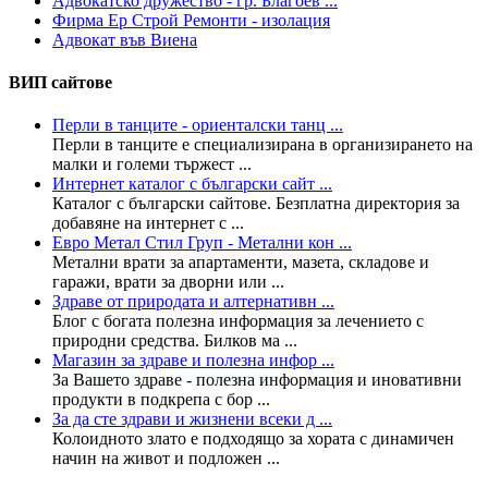
Адвокатско дружество - гр. Благоев ...
Фирма Ер Строй Ремонти - изолация
Адвокат във Виена
ВИП сайтове
Перли в танците - ориенталски танц ...
Перли в танците е специализирана в организирането на
малки и големи тържест ...
Интернет каталог с български сайт ...
Каталог с български сайтове. Безплатна директория за
добавяне на интернет с ...
Евро Метал Стил Груп - Метални кон ...
Метални врати за апартаменти, мазета, складове и
гаражи, врати за дворни или ...
Здраве от природата и алтернативн ...
Блог с богата полезна информация за лечението с
природни средства. Билков ма ...
Магазин за здраве и полезна инфор ...
За Вашето здраве - полезна информация и иновативни
продукти в подкрепа с бор ...
За да сте здрави и жизнени всеки д ...
Колoидното злато е подходящо за хората с динамичен
начин на живот и подложен ...