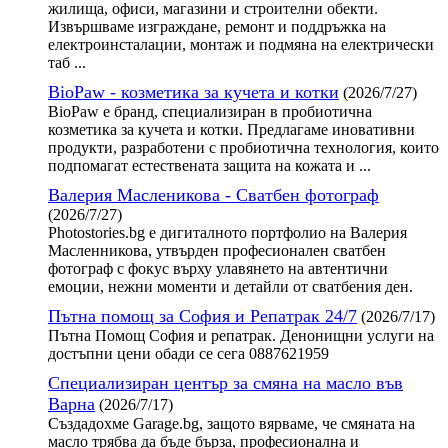
жилища, офиси, магазини и строителни обекти.
Извършваме изграждане, ремонт и поддръжка на
електроинсталации, монтаж и подмяна на електрически
таб ...
BioPaw - козметика за кучета и котки
(2026/7/27)
BioPaw е бранд, специализиран в пробиотична
козметика за кучета и котки. Предлагаме иновативни
продукти, разработени с пробиотична технология, които
подпомагат естествената защита на кожата и ...
Валерия Масленикова - Сватбен фотограф
(2026/7/27)
Photostories.bg е дигиталното портфолио на Валерия
Масленникова, утвърден професионален сватбен
фотограф с фокус върху улавянето на автентични
емоции, нежни моменти и детайли от сватбения ден.
Пътна помощ за София и Репатрак 24/7
(2026/7/17)
Пътна Помощ София и репатрак. Денонищни услуги на
достъпни цени обади се сега 0887621959
Специализиран център за смяна на масло във
Варна
(2026/7/17)
Създадохме Garage.bg, защото вярваме, че смяната на
масло трябва да бъде бърза, професионална и