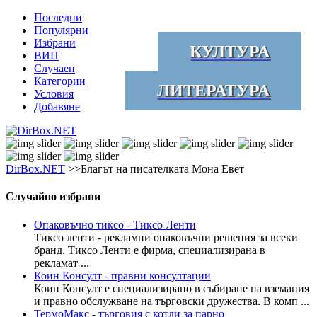
Последни
Популярни
Избрани
КУЛТУРА
ВИП
Случаен
Категории
ЛИТЕРАТУРА
Условия
Добавяне
DirBox.NET
>>Благът на писателката Мона Евет
Случайно избрани
Опаковъчно тиксо - Тиксо Ленти
Тиксо ленти - рекламни опаковъчни решения за всеки
бранд. Тиксо Ленти е фирма, специализирана в
рекламат ...
Коин Консулт - правни консултации
Коин Консулт е специализирано в събиране на вземания
и правно обслужване на търговски дружества. В комп ...
ТермоМакс - търговия с котли за парно