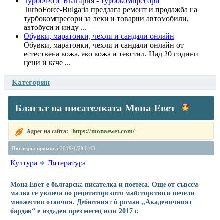
ТурбоФорс България - турбокомпресори
TurboForce-Bulgaria предлага ремонт и продажба на
турбокомпресори за леки и товарни автомобили,
автобуси и инду ...
Обувки, маратонки, чехли и сандали онлайн
Обувки, маратонки, чехли и сандали онлайн от
естествена кожа, еко кожа и текстил. Над 20 години
цени и каче ...
Категории
Благът на писателката Мона Евет
https://monaewet.com/
Адрес на сайта:
Последна промяна
2019/1/29 6:43
Култура
Литература
Мона Евет е българска писателка и поетеса. Още от съвсем
малка се увлича по рецитаторското майсторство и печели
множество отличия. Дебютният ѝ роман ,,Академичният
бардак“ е издаден през месец юли 2017 г.