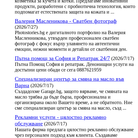
козметика за кучета и котки. Предлагаме иновативни
продукти, разработени с пробиотична технология, които
подпомагат естествената защита на кожата и ...
Валерия Масленикова - Сватбен фотограф
(2026/7/27)
Photostories.bg е дигиталното портфолио на Валерия
Масленникова, утвърден професионален сватбен
фотограф с фокус върху улавянето на автентични
емоции, нежни моменти и детайли от сватбения ден.
Пътна помощ за София и Репатрак 24/7
(2026/7/17)
Пътна Помощ София и репатрак. Денонищни услуги на
достъпни цени обади се сега 0887621959
Специализиран център за смяна на масло във
Варна
(2026/7/17)
Създадохме Garage.bg, защото вярваме, че смяната на
масло трябва да бъде бърза, професионална и
организирана около Вашето време, а не обратното. Ние
сме специализиран център за смяна на масло, създ ...
Рекламни услуги - цялостно рекламно
обслужване
(2026/7/17)
Нашата фирма предлага цялостно рекламно обслужване
чрез персонален подход към клиента. Създаваме