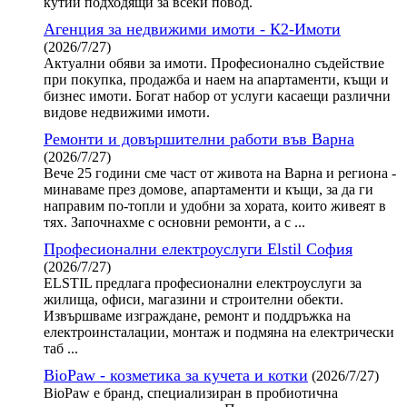
кутии подходящи за всеки повод.
Агенция за недвижими имоти - К2-Имоти
(2026/7/27)
Актуални обяви за имоти. Професионално съдействие
при покупка, продажба и наем на апартаменти, къщи и
бизнес имоти. Богат набор от услуги касаещи различни
видове недвижими имоти.
Ремонти и довършителни работи във Варна
(2026/7/27)
Вече 25 години сме част от живота на Варна и региона -
минаваме през домове, апартаменти и къщи, за да ги
направим по-топли и удобни за хората, които живеят в
тях. Започнахме с основни ремонти, а с ...
Професионални електроуслуги Elstil София
(2026/7/27)
ELSTIL предлага професионални електроуслуги за
жилища, офиси, магазини и строителни обекти.
Извършваме изграждане, ремонт и поддръжка на
електроинсталации, монтаж и подмяна на електрически
таб ...
BioPaw - козметика за кучета и котки
(2026/7/27)
BioPaw е бранд, специализиран в пробиотична