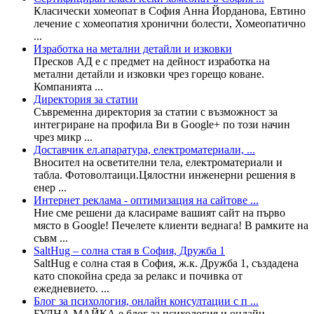
Класически хомеопат в София Анна Йорданова, Евтино
лечение с хомеопатия хронични болести, Хомеопатично
...
Изработка на метални детайли и изковки
Пресков АД е с предмет на дейност изработка на
метални детайли и изковки чрез горещо коване.
Компанията ...
Директория за статии
Съвременна директория за статии с възможност за
интегриране на профила Ви в Google+ по този начин
чрез микр ...
Доставчик ел.апаратура, електроматериали, ...
Вносител на осветителни тела, електроматериали и
табла. Фотоволтаици.Цялостни инженерни решения в
енер ...
Интернет реклама - оптимизация на сайтове ...
Ние сме решени да класираме вашият сайт на първо
място в Google! Печелете клиенти веднага! В рамките на
съвм ...
SaltHug – солна стая в София, Дружба 1
SaltHug е солна стая в София, ж.к. Дружба 1, създадена
като спокойна среда за релакс и почивка от
ежедневието. ...
Блог за психология, онлайн консултации с п ...
БУДНА МАЙКА е блог за психология и онлайн