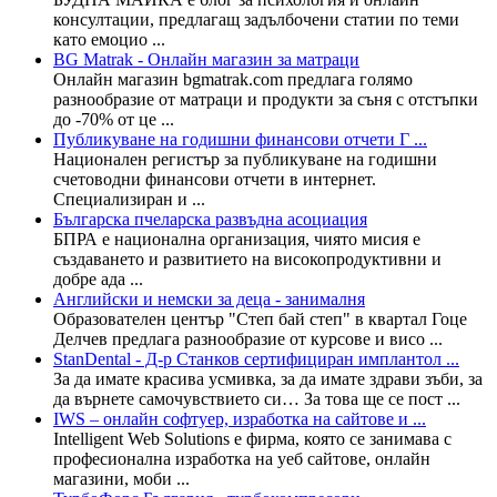
консултации, предлагащ задълбочени статии по теми
като емоцио ...
BG Matrak - Онлайн магазин за матраци
Онлайн магазин bgmatrak.com предлага голямо
разнообразие от матраци и продукти за съня с отстъпки
до -70% от це ...
Публикуване на годишни финансови отчети Г ...
Национален регистър за публикуване на годишни
счетоводни финансови отчети в интернет.
Специализиран и ...
Българска пчеларска развъдна асоциация
БПРА е национална организация, чиято мисия е
създаването и развитието на високопродуктивни и
добре ада ...
Английски и немски за деца - занималня
Образователен център "Степ бай степ" в квартал Гоце
Делчев предлага разнообразие от курсове и висо ...
StanDental - Д-р Станков сертифициран имплантол ...
За да имате красива усмивка, за да имате здрави зъби, за
да върнете самочувствието си… За това ще се пост ...
IWS – oнлайн софтуер, изработка на сайтове и ...
Intelligent Web Solutions е фирма, която се занимава с
професионална изработка на уеб сайтове, онлайн
магазини, моби ...