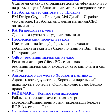
Чудите ли се как да отоплявате дома си ефективно и то
на разумна цена? Защо ли питаме, със сигурност сте с ...
Изработка на уеб сайтове в гр. Пловдив
EM Design Студио Пловдив, Уеб Дизайн, Изработка на
уеб сайтове, Изработка на Онлайн магазини,СЕО
оптимизация ...
КА-Ра дрешки за кучета
Дрешки за кучета за студените зимни дни
Професионални продукти за коса
Ние, екипът на beautybg.bg сме си поставили
амбициозната задача да бъдем полезни на Вас – Дами.
На страниците ...
Giftso - рекламни материали на едро
Рекламна агенция Giftso.BG се занимава с внос на
рекламни материали и аксесоари като разполага и със
собств ...
Адвокатското дружество Хорозов и партньо ...
Адвокатското дружество „Хорозов и партньори“
практикува в областта: Облигационно право Вещно
право Т ...
РАЙДМАКС - Компютърни аксесоари
Райдмакс предлага гама от компютърни
аксесоари.Компютърни кутии, захранващи блокове,
RGB Аксесоари, Охла ...
Сертифициран класически хомеопат в София ...