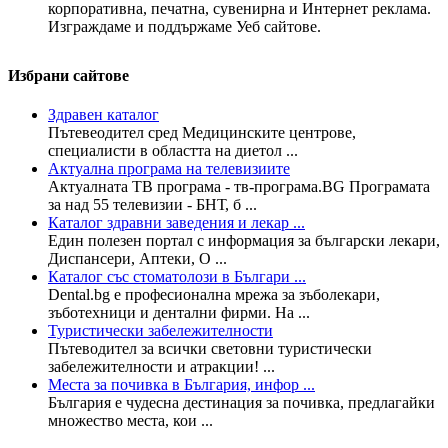
корпоративна, печатна, сувенирна и Интернет реклама.
Изграждаме и поддържаме Уеб сайтове.
Избрани сайтове
Здравен каталог
Пътевеодител сред Медицинските центрове,
специалисти в областта на диетол ...
Актуална програма на телевизиите
Актуалната ТВ програма - тв-програма.BG Програмата
за над 55 телевизии - БНТ, б ...
Каталог здравни заведения и лекар ...
Един полезен портал с информация за български лекари,
Диспансери, Аптеки, О ...
Каталог със стоматолози в Българи ...
Dental.bg е професионална мрежа за зъболекари,
зъботехници и дентални фирми. На ...
Туристически забележителности
Пътеводител за всички световни туристически
забележителности и атракции! ...
Места за почивка в България, инфор ...
България е чудесна дестинация за почивка, предлагайки
множество места, кои ...