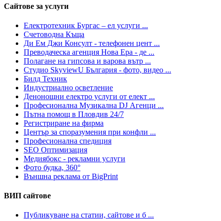
Сайтове за услуги
Електротехник Бургас – ел услуги ...
Счетоводна Къща
Ди Ем Джи Консулт - телефонен цент ...
Преводаческа агенция Нова Ера - де ...
Полагане на гипсова и варова вътр ...
Студио SkyviewU България - фото, видео ...
Билд Техник
Индустриално осветление
Денонощни електро услуги от елект ...
Професионална Музикална DJ Агенци ...
Пътна помощ в Пловдив 24/7
Регистриране на фирма
Център за споразумения при конфли ...
Професионална спедиция
SEO Оптимизация
Медиябокс - рекламни услуги
Фото будка, 360°
Външна реклама от BigPrint
ВИП сайтове
Публикуване на статии, сайтове и б ...