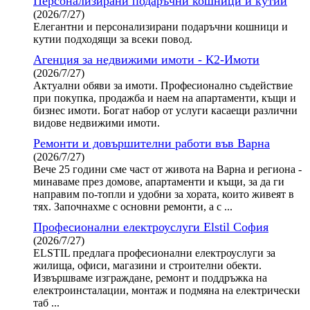
Персонализирани подаръчни кошници и кутии
(2026/7/27)
Елегантни и персонализирани подаръчни кошници и
кутии подходящи за всеки повод.
Агенция за недвижими имоти - К2-Имоти
(2026/7/27)
Актуални обяви за имоти. Професионално съдействие
при покупка, продажба и наем на апартаменти, къщи и
бизнес имоти. Богат набор от услуги касаещи различни
видове недвижими имоти.
Ремонти и довършителни работи във Варна
(2026/7/27)
Вече 25 години сме част от живота на Варна и региона -
минаваме през домове, апартаменти и къщи, за да ги
направим по-топли и удобни за хората, които живеят в
тях. Започнахме с основни ремонти, а с ...
Професионални електроуслуги Elstil София
(2026/7/27)
ELSTIL предлага професионални електроуслуги за
жилища, офиси, магазини и строителни обекти.
Извършваме изграждане, ремонт и поддръжка на
електроинсталации, монтаж и подмяна на електрически
таб ...