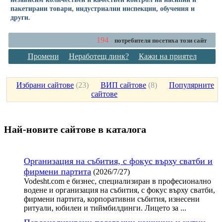
пакетирани товари, индустриални инспекции, обучения и
други.
194
потребителя посетиха този сайт
Промени
Неработещ линк?
Кажи на приятел
Избрани сайтове
(
23
)
ВИП сайтове
(
8
)
Популярните
сайтове
Най-новите сайтoве в каталога
Организация на събития, с фокус върху сватби и
фирмени партита
(2026/7/27)
Vodesht.com е бизнес, специализиран в професионално
водене и организация на събития, с фокус върху сватби,
фирмени партита, корпоративни събития, изнесени
ритуали, юбилеи и тиймбилдинги. Лицето за ...