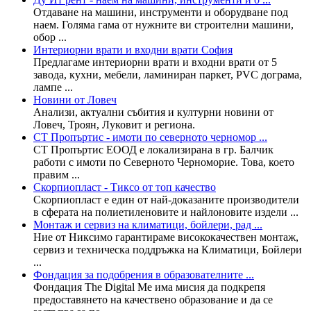
Отдаване на машини, инструменти и оборудване под
наем. Голяма гама от нужните ви строителни машини,
обор ...
Интериорни врати и входни врати София
Предлагаме интериорни врати и входни врати от 5
завода, кухни, мебели, ламиниран паркет, PVC дограма,
лампе ...
Новини от Ловеч
Анализи, актуални събития и културни новини от
Ловеч, Троян, Луковит и региона.
СТ Пропъртис - имоти по северното черномор ...
СТ Пропъртис ЕООД е локализирана в гр. Балчик
работи с имоти по Северното Черноморие. Това, което
правим ...
Скорпиопласт - Тиксо от топ качество
Скорпиопласт е един от най-доказаните производители
в сферата на полиетиленовите и найлоновите издели ...
Монтаж и сервиз на климатици, бойлери, рад ...
Ние от Никсимо гарантираме висококачествен монтаж,
сервиз и техническа поддръжка на Климатици, Бойлери
...
Фондация за подобрения в образователните ...
Фондация The Digital Me има мисия да подкрепя
предоставянето на качествено образование и да се