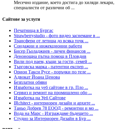
Месечно издание, което достига до хиляди лекари,
специалисти от различни об ...
Сайтове за услуги
Печатница в Бургас
Strawberrystudio - фото видео заснемане в ...
Трансфери от летища до всяка точк ...
Сондажни и инжекционни работи
Бисер Гьоладжиев - личен финансов ...
Денонощна пътна помощ в Пловдив
Вили под наем, къщи за гости, семей ...
Търговска марка - патентни експер ...
Орион Такси Русе - поръчки по теле ...
Адвокат Йоана Ценова
Безплатни обяви
Изработка на уеб сайтове в гр. Пло ...
Сервиз и ремонт на промишлено обо ...
Изработка на Уеб Сайтове
IRchitect - интериорен дизайн и архите ...
Таньо Добрев 78 ЕООД - ремонтни и мо ...
Вода на Марс - Изграждаме бъдещето ...
Студио за Интериорен Дизайн в Бур ...