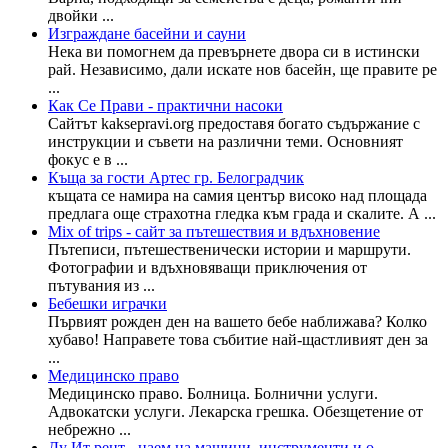
двойки ...
Изграждане басейни и сауни
Нека ви помогнем да превърнете двора си в истински
рай. Независимо, дали искате нов басейн, ще правите ре
...
Как Се Прави - практични насоки
Сайтът kaksepravi.org предоставя богато съдържание с
инструкции и съвети на различни теми. Основният
фокус е в ...
Къща за гости Артес гр. Белоградчик
къщата се намира на самия център високо над площада
предлага още страхотна гледка към града и скалите. А ...
Mix of trips - сайт за пътешествия и вдъхновение
Пътеписи, пътешественически истории и маршрути.
Фотографии и вдъхновяващи приключения от
пътувания из ...
Бебешки играчки
Първият рожден ден на вашето бебе наближава? Колко
хубаво! Направете това събитие най-щастливият ден за
...
Медицинско право
Медицинско право. Болница. Болнични услуги.
Адвокатски услуги. Лекарска грешка. Обезщетение от
небрежно ...
Ду Ит рент - наем на машини, инструменти и о ...