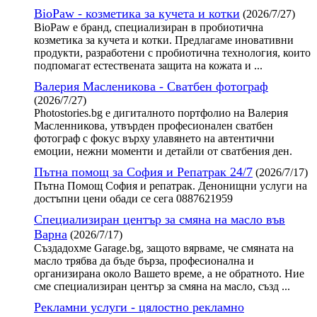
BioPaw - козметика за кучета и котки
(2026/7/27)
BioPaw е бранд, специализиран в пробиотична
козметика за кучета и котки. Предлагаме иновативни
продукти, разработени с пробиотична технология, които
подпомагат естествената защита на кожата и ...
Валерия Масленикова - Сватбен фотограф
(2026/7/27)
Photostories.bg е дигиталното портфолио на Валерия
Масленникова, утвърден професионален сватбен
фотограф с фокус върху улавянето на автентични
емоции, нежни моменти и детайли от сватбения ден.
Пътна помощ за София и Репатрак 24/7
(2026/7/17)
Пътна Помощ София и репатрак. Денонищни услуги на
достъпни цени обади се сега 0887621959
Специализиран център за смяна на масло във
Варна
(2026/7/17)
Създадохме Garage.bg, защото вярваме, че смяната на
масло трябва да бъде бърза, професионална и
организирана около Вашето време, а не обратното. Ние
сме специализиран център за смяна на масло, създ ...
Рекламни услуги - цялостно рекламно