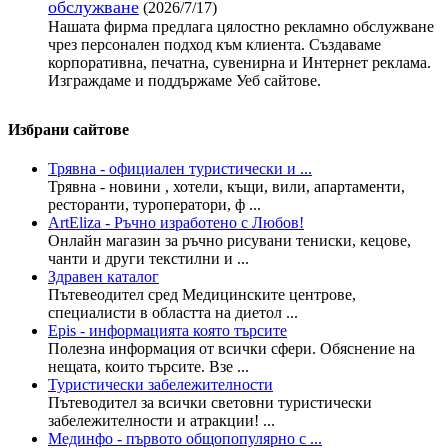
обслужване
(2026/7/17)
Нашата фирма предлага цялостно рекламно обслужване
чрез персонален подход към клиента. Създаваме
корпоративна, печатна, сувенирна и Интернет реклама.
Изграждаме и поддържаме Уеб сайтове.
Избрани сайтове
Трявна - официален туристически и ...
Трявна - новини , хотели, къщи, вили, апартаменти,
ресторанти, туроператори, ф ...
ArtEliza - Ръчно изработено с Любов!
Онлайн магазин за ръчно рисувани тениски, кецове,
чанти и други текстилни и ...
Здравен каталог
Пътевеодител сред Медицинските центрове,
специалисти в областта на диетол ...
Epis - информацията която търсите
Полезна информация от всички сфери. Обяснение на
нещата, които търсите. Взе ...
Туристически забележителности
Пътеводител за всички световни туристически
забележителности и атракции! ...
Мединфо - първото общопопулярно с ...