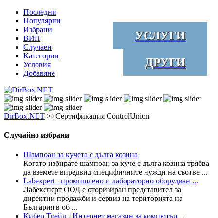
Последни
Популярни
Избрани
УСЛУГИ
ВИП
Случаен
Категории
ДРУГИ
Условия
Добавяне
DirBox.NET
>>Сертификация ControlUnion
Случайно избрани
Шампоан за кучета с дълга козина
Когато избирате шампоан за куче с дълга козина трябва
да вземете впредвид специфичните нужди на съотве ...
Labexpert - промишлено и лабораторно оборудван ...
Лабексперт ООД е оторизиран представител за
директни продажби и сервиз на територията на
България в об ...
Кибер Трейд - Интернет магазин за компютър ...