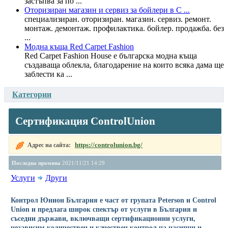
застъпва за по ...
Оторизиран магазин и сервиз за бойлери в С ...
специализиран. оторизиран. магазин. сервиз. ремонт.
монтаж. демонтаж. профилактика. бойлер. продажба. без
...
Модна къща Red Carpet Fashion
Red Carpet Fashion House е българска модна къща
създаваща облекла, благодарение на които всяка дама ще
заблести ка ...
Категории
Сертификация ControlUnion
https://controlunion.bg/
Адрес на сайта:
Последна промяна
2021/11/21 14:29
Услуги
Други
Контрол Юнион България е част от групата Peterson и Control
Union и предлага широк спектър от услуги в България и
съседни държави, включващи сертификационни услуги,
независим количествен и качествен контрол на насипни и