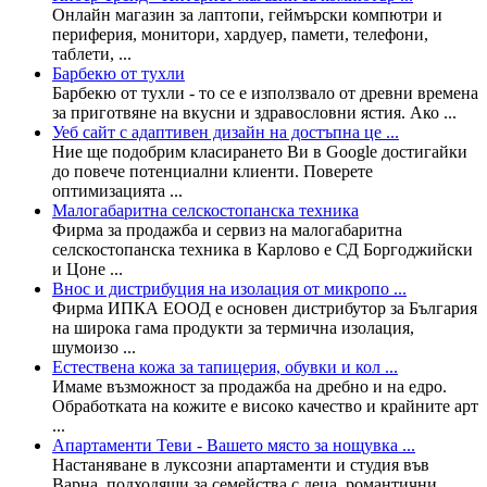
Онлайн магазин за лаптопи, геймърски компютри и
периферия, монитори, хардуер, памети, телефони,
таблети, ...
Барбекю от тухли
Барбекю от тухли - то се е използвало от древни времена
за приготвяне на вкусни и здравословни ястия. Ако ...
Уеб сайт с адаптивен дизайн на достъпна це ...
Ние ще подобрим класирането Ви в Google достигайки
до повече потенциални клиенти. Поверете
оптимизацията ...
Малогабаритна селскостопанска техника
Фирма за продажба и сервиз на малогабаритна
селскостопанска техника в Карлово е СД Боргоджийски
и Цоне ...
Внос и дистрибуция на изолация от микропо ...
Фирма ИПКА ЕООД е основен дистрибутор за България
на широка гама продукти за термична изолация,
шумоизо ...
Естествена кожа за тапицерия, обувки и кол ...
Имаме възможност за продажба на дребно и на едро.
Обработката на кожите е високо качество и крайните арт
...
Апартаменти Теви - Вашето място за нощувка ...
Настаняване в луксозни апартаменти и студия във
Варна, подходящи за семейства с деца, романтични