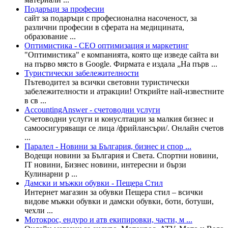
Подаръци за професии
сайт за подаръци с професионална насоченост, за
различни професии в сферата на медицината,
образование ...
Оптимистика - СЕО оптимизация и маркетинг
"Оптимистика" е компанията, която ще изведе сайта ви
на първо място в Google. Фирмата е издала „На първ ...
Туристически забележителности
Пътеводител за всички световни туристически
забележителности и атракции! Открийте най-известните
в св ...
AccountingAnswer - счетоводни услуги
Счетоводни услуги и конуслтации за малкия бизнес и
самоосигуряващи се лица /фрийлансъри/. Онлайн счетов
...
Паралел - Новини за България, бизнес и спор ...
Водещи новини за България и Света. Спортни новини,
IT новини, Бизнес новини, интересни и бързи
Кулинарни р ...
Дамски и мъжки обувки - Пещера Стил
Интернет магазин за обувки Пещера стил – всички
видове мъжки обувки и дамски обувки, боти, ботуши,
чехли ...
Мотокрос, ендуро и атв екипировки, части, м ...