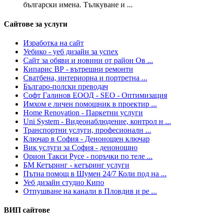
български имена. Тълкуване и ...
Сайтове за услуги
Изработка на сайт
Уебико - уеб дизайн за успех
Сайт за обяви и новини от район Ов ...
Кипарис ВР - вътрешни ремонти
Сватбена, интериорна и портретна ...
Българо-полски преводач
Софт Галинов ЕООД - SEO - Oптимизация
Имхом е личен помощник в проектир ...
Home Renovation - Паркетни услуги
Uni System - Видеонаблюдение, контрол н ...
Транспортни услуги, професионалн ...
Ключар в София - Денонощен ключар
Вик услуги за София - денонощно
Орион Такси Русе - поръчки по теле ...
БМ Кетъринг - кетъринг услуги
Пътна помощ в Шумен 24/7 Коли под на ...
Уеб дизайн студио Кипо
Отпушване на канали в Пловдив и ре ...
ВИП сайтове