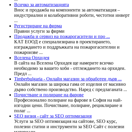
Всичко за автоматизацията
Внос и продажба на компоненти за автоматизация –
индустриални и колаборативни роботи, честотни инверт
...
Регистриране на фирма
Правни услуги за фирми
Продажба и сервиз на пожарогасители и про ...
КАТ ЕООД е специализирана в проектирането,
изграждането и поддръжката на пожарогасителни и
пожароизве ...
Вселена Орхидея
В сайта на Вселена Орхидея ще намерите всичко
необходимо за вашето хоби - отглеждането на орхидеи.
Предл ...
Timberbulgaria - Онлайн магазин за обработен дърв ...
Онлайн магазин за широка гама от изделия от масивно
дърво собствено производство. Наред с предлаганата ...
Почистване и полиране на фарове
Професионално полиране на фарове в София на най-
изгодни цени. Почистване, полиране, рециклиране и
полаг ...
SEO визия - сайт за SEO оптимизация
Услуги за SEO оптимизация на сайтове, SEO курс,
полезни статии и инструменти за SEO Сайт с полезни
материали ...