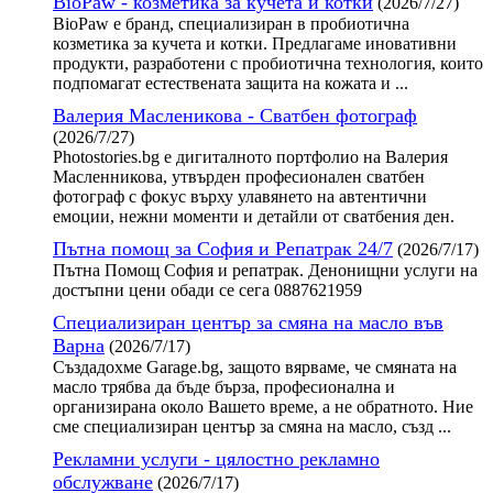
BioPaw - козметика за кучета и котки
(2026/7/27)
BioPaw е бранд, специализиран в пробиотична
козметика за кучета и котки. Предлагаме иновативни
продукти, разработени с пробиотична технология, които
подпомагат естествената защита на кожата и ...
Валерия Масленикова - Сватбен фотограф
(2026/7/27)
Photostories.bg е дигиталното портфолио на Валерия
Масленникова, утвърден професионален сватбен
фотограф с фокус върху улавянето на автентични
емоции, нежни моменти и детайли от сватбения ден.
Пътна помощ за София и Репатрак 24/7
(2026/7/17)
Пътна Помощ София и репатрак. Денонищни услуги на
достъпни цени обади се сега 0887621959
Специализиран център за смяна на масло във
Варна
(2026/7/17)
Създадохме Garage.bg, защото вярваме, че смяната на
масло трябва да бъде бърза, професионална и
организирана около Вашето време, а не обратното. Ние
сме специализиран център за смяна на масло, създ ...
Рекламни услуги - цялостно рекламно
обслужване
(2026/7/17)