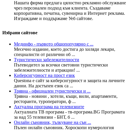
Нашата фирма предлага цялостно рекламно обслужване
чрез персонален подход към клиента. Създаваме
корпоративна, печатна, сувенирна и Интернет реклама.
Изграждаме и поддържаме Уеб сайтове.
Избрани сайтове
Мединфо - първото общопопулярно с ...
Месечно издание, което достига до хиляди лекари,
специалисти от различни об ...
Туристически забележителности
Пътеводител за всички световни туристически
забележителности и атракции! ...
Киберсигурност на прост език
Questona е сайт за киберсигурност и защита на личните
данни. На достъпен език са ...
Трявна - официален туристически и ...
Трявна - новини , хотели, къщи, вили, апартаменти,
ресторанти, туроператори, ф ...
Актуална програма на телевизиите
Актуалната ТВ програма - тв-програма.BG Програмата
за над 55 телевизии - БНТ, б ...
Онлайн съновник, тълкуване на сън ...
Пълен онлайн съновник. Хороскопи нумерология