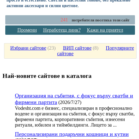
активни аксесоари и силни цветове.
241
потребителя посетиха този сайт
Промени
Неработещ линк?
Кажи на приятел
Избрани сайтове
(
23
)
ВИП сайтове
(
8
)
Популярните
сайтове
Най-новите сайтoве в каталога
Организация на събития, с фокус върху сватби и
фирмени партита
(2026/7/27)
Vodesht.com е бизнес, специализиран в професионално
водене и организация на събития, с фокус върху сватби,
фирмени партита, корпоративни събития, изнесени
ритуали, юбилеи и тиймбилдинги. Лицето за ...
Персонализирани подаръчни кошници и кутии