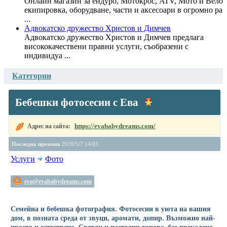
Oнлайн магазин за ендуро, Мотокрос, ATV, Мото и Вело
екипировка, оборудване, части и аксесоари в огромно ра
...
Адвокатско дружество Христов и Димчев
Адвокатско дружество Христов и Димчев предлага
висококачествени правни услуги, съобразени с
индивидуа ...
Категории
Бебешки фотосесии с Ева
https://evababydreams.com/
Адрес на сайта:
Последна промяна
2020/5/7 14:03
Услуги
Фото
eva@evababydreams.com
Семейна и бебешка фотография. Фотосесии в уюта на вашия
дом, в позната среда от звуци, аромати, допир. Възможно най-
просто и естествено. Светли и пастелни тонове, без прекалено