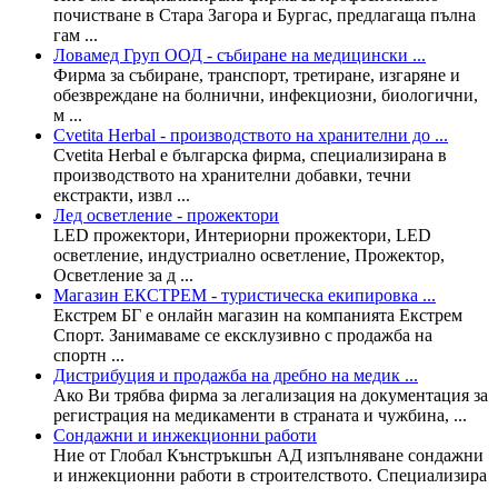
почистване в Стара Загора и Бургас, предлагаща пълна
гам ...
Ловамед Груп ООД - събиране на медицински ...
Фирма за събиране, транспорт, третиране, изгаряне и
обезвреждане на болнични, инфекциозни, биологични,
м ...
Cvetita Herbal - производството на хранителни до ...
Cvetita Herbal e българска фирма, специализирана в
производството на хранителни добавки, течни
екстракти, извл ...
Лед осветление - прожектори
LED прожектори, Интериорни прожектори, LED
осветление, индустриално осветление, Прожектор,
Осветление за д ...
Магазин ЕКСТРЕМ - туристическа екипировка ...
Екстрем БГ е онлайн магазин на компанията Екстрем
Спорт. Занимаваме се ексклузивно с продажба на
спортн ...
Дистрибуция и продажба на дребно на медик ...
Ако Ви трябва фирма за легализация на документация за
регистрация на медикаменти в страната и чужбина, ...
Сондажни и инжекционни работи
Ние от Глобал Кънстръкшън АД изпълняване сондажни
и инжекционни работи в строителството. Специализира
...