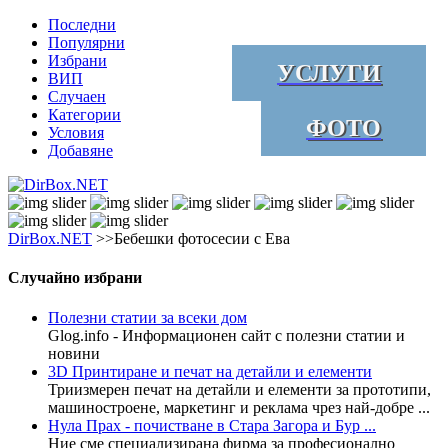
Последни
Популярни
Избрани
УСЛУГИ
ВИП
Случаен
Категории
ФОТО
Условия
Добавяне
DirBox.NET
>>Бебешки фотосесии с Ева
Случайно избрани
Полезни статии за всеки дом
Glog.info - Информационен сайт с полезни статии и
новини
3D Принтиране и печат на детайли и елементи
Триизмерен печат на детайли и елементи за прототипи,
машиностроене, маркетинг и реклама чрез най-добре ...
Нула Прах - почистване в Стара Загора и Бур ...
Ние сме специализирана фирма за професионално