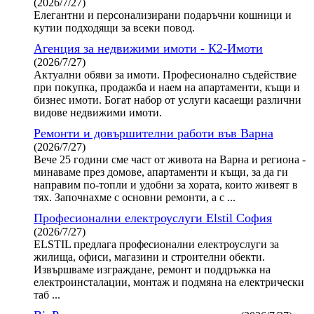
(2026/7/27)
Елегантни и персонализирани подаръчни кошници и
кутии подходящи за всеки повод.
Агенция за недвижими имоти - К2-Имоти
(2026/7/27)
Актуални обяви за имоти. Професионално съдействие
при покупка, продажба и наем на апартаменти, къщи и
бизнес имоти. Богат набор от услуги касаещи различни
видове недвижими имоти.
Ремонти и довършителни работи във Варна
(2026/7/27)
Вече 25 години сме част от живота на Варна и региона -
минаваме през домове, апартаменти и къщи, за да ги
направим по-топли и удобни за хората, които живеят в
тях. Започнахме с основни ремонти, а с ...
Професионални електроуслуги Elstil София
(2026/7/27)
ELSTIL предлага професионални електроуслуги за
жилища, офиси, магазини и строителни обекти.
Извършваме изграждане, ремонт и поддръжка на
електроинсталации, монтаж и подмяна на електрически
таб ...