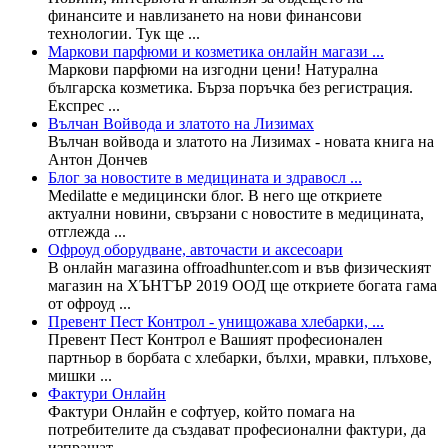
финансите и навлизането на нови финансови
технологии. Тук ще ...
Маркови парфюми и козметика онлайн магази ...
Маркови парфюми на изгодни цени! Натурална
българска козметика. Бърза поръчка без регистрация.
Експрес ...
Вълчан Войвода и златото на Лизимах
Вълчан войвода и златото на Лизимах - новата книга на
Антон Дончев
Блог за новостите в медицината и здравосл ...
Medilatte е медицински блог. В него ще откриете
актуални новини, свързани с новостите в медицината,
отглежда ...
Офроуд оборудване, авточасти и аксесоари
В онлайн магазина offroadhunter.com и във физическият
магазин на ХЪНТЪР 2019 ООД ще откриете богата гама
от офроуд ...
Превент Пест Контрол - унищожава хлебарки, ...
Превент Пест Контрол е Вашият професионален
партньор в борбата с хлебарки, бълхи, мравки, плъхове,
мишки ...
Фактури Онлайн
Фактури Онлайн е софтуер, който помага на
потребителите да създават професионални фактури, да
изпращат ...