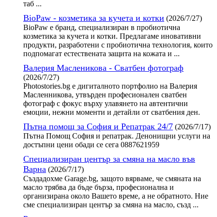
таб ...
BioPaw - козметика за кучета и котки
(2026/7/27)
BioPaw е бранд, специализиран в пробиотична
козметика за кучета и котки. Предлагаме иновативни
продукти, разработени с пробиотична технология, които
подпомагат естествената защита на кожата и ...
Валерия Масленикова - Сватбен фотограф
(2026/7/27)
Photostories.bg е дигиталното портфолио на Валерия
Масленникова, утвърден професионален сватбен
фотограф с фокус върху улавянето на автентични
емоции, нежни моменти и детайли от сватбения ден.
Пътна помощ за София и Репатрак 24/7
(2026/7/17)
Пътна Помощ София и репатрак. Денонищни услуги на
достъпни цени обади се сега 0887621959
Специализиран център за смяна на масло във
Варна
(2026/7/17)
Създадохме Garage.bg, защото вярваме, че смяната на
масло трябва да бъде бърза, професионална и
организирана около Вашето време, а не обратното. Ние
сме специализиран център за смяна на масло, създ ...