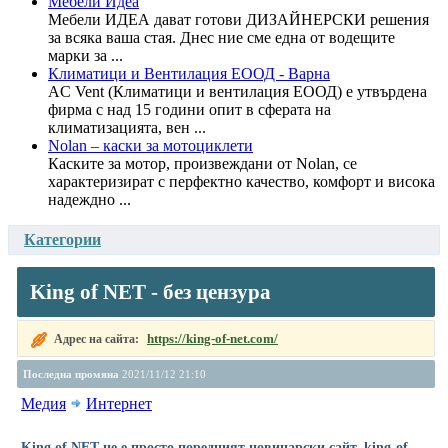
Мебели Идеа
Мебели ИДЕА дават готови ДИЗАЙНЕРСКИ решения
за всяка ваша стая. Днес ние сме една от водещите
марки за ...
Климатици и Вентилация ЕООД - Варна
AC Vent (Климатици и вентилация ЕООД) е утвърдена
фирма с над 15 години опит в сферата на
климатизацията, вен ...
Nolan – каски за мотоциклети
Каските за мотор, произвеждани от Nolan, се
характеризират с перфектно качество, комфорт и висока
надеждно ...
Категории
King of NET - без цензура
https://king-of-net.com/
Адрес на сайта:
Последна промяна
2021/11/12 21:10
Медия
Интернет
King of NET не е просто поредният новинарски сайт. king-of-