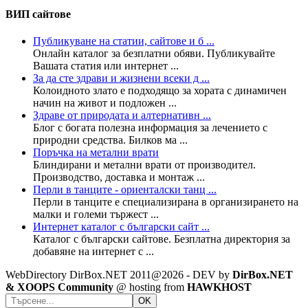
ВИП сайтове
Публикуване на статии, сайтове и б ...
Онлайн каталог за безплатни обяви. Публикувайте
Вашата статия или интернет ...
За да сте здрави и жизнени всеки д ...
Колoидното злато е подходящо за хората с динамичен
начин на живот и подложен ...
Здраве от природата и алтернативн ...
Блог с богата полезна информация за лечението с
природни средства. Билков ма ...
Поръчка на метални врати
Блиндирани и метални врати от производител.
Производство, доставка и монтаж ...
Перли в танците - ориенталски танц ...
Перли в танците е специализирана в организирането на
малки и големи тържест ...
Интернет каталог с български сайт ...
Каталог с български сайтове. Безплатна директория за
добавяне на интернет с ...
WebDirectory DirBox.NET 2011@2026 - DEV by
DirBox.NET
& XOOPS Community
@ hosting from
HAWKHOST
OK