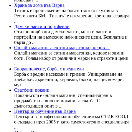
Храна за дома във Варна
Тиганъ е продължение на богатството от кухнята в
Ресторанти БМ. „Тиганъ“ е изкушение, което ще сервира
...
Дамски чанти и портфейли
Стилно подбрани дамски чанти, мъжки чанти и
портфейли на възможно най-ниските цени. Безплатна и
бърза до ...
Онлайн магазин за евтини маратонки, кецов ...
Онлайн магазин за евтини маратонки, кецове и зимни
боти. Голям избор от различни марки на страхотни цени
...
Биоравновесие, борба с вредители
Борба с вредни насекоми и гризачи. Унищожаване на
хлебарки, дървеници, кърлежи, бълхи, паяци, комари,
мух ...
Сватбени покани
Покани.com е онлайн магазин, специализиран в
продажбата на вносни покани за сватба. С
дългогодишен опит в ...
Център за обучение във Варна
Центърът за професионално обучение към СТИК ЕООД
е създаден през 2005 г. като самостоятелно специализира
...