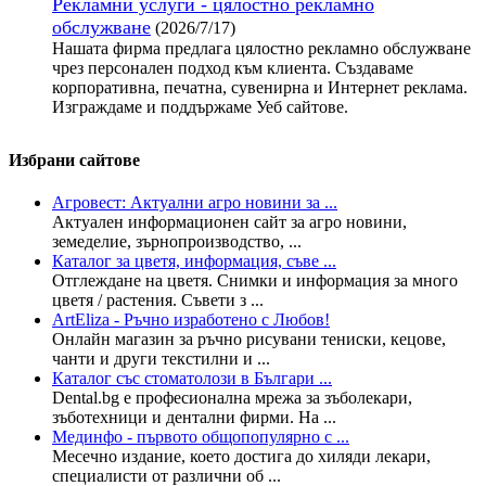
Рекламни услуги - цялостно рекламно
обслужване
(2026/7/17)
Нашата фирма предлага цялостно рекламно обслужване
чрез персонален подход към клиента. Създаваме
корпоративна, печатна, сувенирна и Интернет реклама.
Изграждаме и поддържаме Уеб сайтове.
Избрани сайтове
Агровест: Актуални агро новини за ...
Актуален информационен сайт за агро новини,
земеделие, зърнопроизводство, ...
Каталог за цветя, информация, съве ...
Отглеждане на цветя. Снимки и информация за много
цветя / растения. Съвети з ...
ArtEliza - Ръчно изработено с Любов!
Онлайн магазин за ръчно рисувани тениски, кецове,
чанти и други текстилни и ...
Каталог със стоматолози в Българи ...
Dental.bg е професионална мрежа за зъболекари,
зъботехници и дентални фирми. На ...
Мединфо - първото общопопулярно с ...
Месечно издание, което достига до хиляди лекари,
специалисти от различни об ...