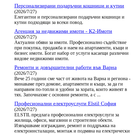
Персонализирани подаръчни кошници и кутии
(2026/7/27)
Елегантни и персонализирани подаръчни кошници и
кутии подходящи за всеки повод.
Агенция за недвижими имоти - К2-Имоти
(2026/7/27)
Актуални обяви за имоти. Професионално съдействие
при покупка, продажба и наем на апартаменти, къщи и
бизнес имоти. Богат набор от услуги касаещи различни
видове недвижими имоти.
Ремонти и довършителни работи във Варна
(2026/7/27)
Вече 25 години сме част от живота на Варна и региона -
минаваме през домове, апартаменти и къщи, за да ги
направим по-топли и удобни за хората, които живеят в
тях. Започнахме с основни ремонти, а с ...
Професионални електроуслуги Elstil София
(2026/7/27)
ELSTIL предлага професионални електроуслуги за
жилища, офиси, магазини и строителни обекти.
Извършваме изграждане, ремонт и поддръжка на
електроинсталации, монтаж и подмяна на електрически