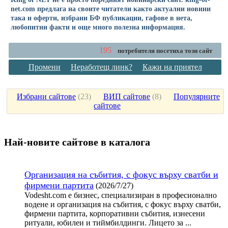
net.com предлага на своите читатели както актуални новини
така и оферти, избрани БФ публикации, гафове в нета,
любопитни факти и още много полезна информация.
195
потребителя посетиха този сайт
Промени
Неработещ линк?
Кажи на приятел
Избрани сайтове
(
23
)
ВИП сайтове
(
8
)
Популярните
сайтове
Най-новите сайтoве в каталога
Организация на събития, с фокус върху сватби и
фирмени партита
(2026/7/27)
Vodesht.com е бизнес, специализиран в професионално
водене и организация на събития, с фокус върху сватби,
фирмени партита, корпоративни събития, изнесени
ритуали, юбилеи и тиймбилдинги. Лицето за ...