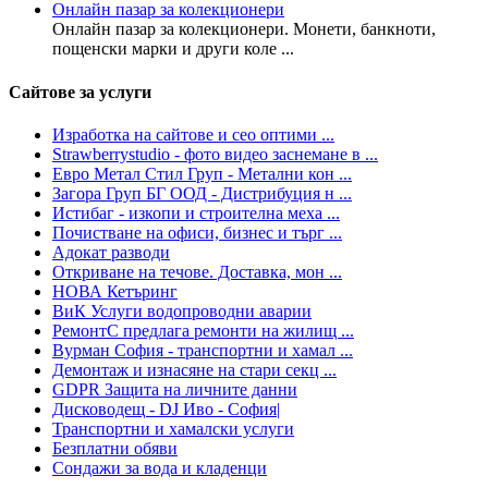
Онлайн пазар за колекционери
Онлайн пазар за колекционери. Монети, банкноти,
пощенски марки и други коле ...
Сайтове за услуги
Изработка на сайтове и сео оптими ...
Strawberrystudio - фото видео заснемане в ...
Евро Метал Стил Груп - Метални кон ...
Загора Груп БГ ООД - Дистрибуция н ...
Истибаг - изкопи и строителна меха ...
Почистване на офиси, бизнес и търг ...
Адокат разводи
Откриване на течове. Доставка, мон ...
НОВА Кетъринг
ВиК Услуги водопроводни аварии
РемонтС предлага ремонти на жилищ ...
Вурман София - транспортни и хамал ...
Демонтаж и изнасяне на стари секц ...
GDPR Защита на личните данни
Дисководещ - DJ Иво - София|
Транспортни и хамалски услуги
Безплатни обяви
Сондажи за вода и кладенци