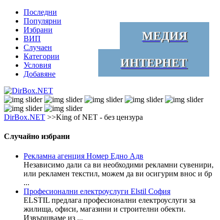
Последни
Популярни
Избрани
МЕДИЯ
ВИП
Случаен
Категории
ИНТЕРНЕТ
Условия
Добавяне
DirBox.NET
>>King of NET - без цензура
Случайно избрани
Рекламна агенция Номер Едно Адв
Независимо дали са ви необходими рекламни сувенири,
или рекламен текстил, можем да ви осигурим внос и бр
...
Професионални електроуслуги Elstil София
ELSTIL предлага професионални електроуслуги за
жилища, офиси, магазини и строителни обекти.
Извършваме из ...