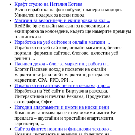
Крафт студио на Наталия Котева
Ръчна изработка на фотоалбуми, планери и мидори.
Уникален подарък за всеки повод.
Магазин за велосипеди и екипировка за кол ...
RedBike.bg е онлайн магазин за велосипеди и
екипировка за колоездене, където ще намерите премиум
планински и ...
Изработка на уеб сайтове и онлайн магазин ...
Изработка на уеб сайтовe, онлайн магазини, бизнес
портали, фирмени сайтове, блогове, цялостни уеб
решени ...
Пасивен доход - блог за маркетинг, работа н ...
Блогът Пасивен доход е посветен на онлайн
маркетингът (афилиейт маркетинг, реферален
маркетинг, CPA, PPD, PPI ...
Изработка на сайтове, печатна реклама, про ...
Изработка на Уеб сайт и Виртуална разходка,
Интерактивна и печатна Реклама, Продуктова
фотография, Офсе ...
Изгодни апартаменти и имоти на ниски цени
Компания занимаваща се с недвижими имоти Ви
предлага – двустайни и тристайни апартаменти,
гарсионери, ...
Сайт за финтех новини и финансови техноло ...
Новини, интервюта и анализи за бъдещето на