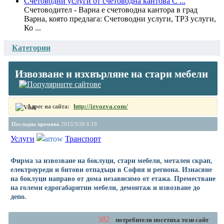
Счетоводни услуги от счетоводна кантова С ...
Счетоводител - Варна е счетоводна кантора в град
Варна, която предлага: Счетоводни услуги, ТРЗ услуги,
Ко ...
Категории
Извозване и изхвърляне на стари мебели
http://izvozva.com/
Адрес на сайта:
Последна промяна
2015/3/26 6:19
Услуги
Транспорт
Фирма за извозване на боклуци, стари мебели, метален скрап,
електроуреди и битови отпадъци в София и региона. Изнасяне
на боклуци направо от дома независимо от етажа. Преместване
на големи едрогабаритни мебели, демонтаж и извозване до
депо.
382
потребителя посетиха този сайт