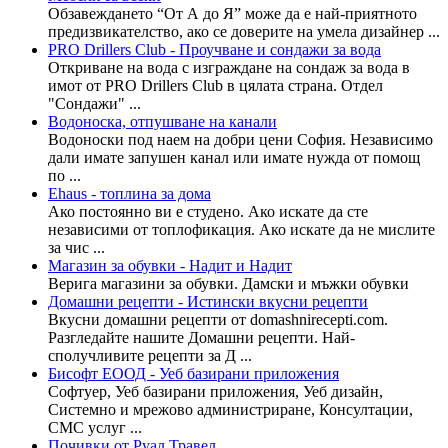
Обзавеждането “От А до Я” може да е най-приятното
предизвикателство, ако се доверите на умела дизайнер ...
PRO Drillers Club - Проучване и сондажи за вода
Откриване на вода с изграждане на сондаж за вода в
имот от PRO Drillers Club в цялата страна. Отдел
"Сондажи" ...
Водоноска, отпушване на канали
Водоноски под наем на добри цени София. Независимо
дали имате запушен канал или имате нужда от помощ
по ...
Ehaus - топлина за дома
Ако постоянно ви е студено. Ако искате да сте
независими от топлофикация. Ако искате да не мислите
за чис ...
Магазин за обувки - Надит и Надит
Верига магазини за обувки. Дамски и мъжки обувки
Домашни рецепти - Истински вкусни рецепти
Вкусни домашни рецепти от domashnirecepti.com.
Разгледайте нашите Домашни рецепти. Най-
сполучливите рецепти за Д ...
Бисофт ЕООД - Уеб базирани приложения
Софтуер, Уеб базирани приложения, Уеб дизайн,
Системно и мрежово администриране, Консултации,
СМС услуг ...
Почивки от Руал Травел