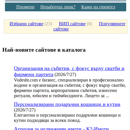
Промени
Неработещ линк?
Кажи на приятел
Избрани сайтове
(
23
)
ВИП сайтове
(
8
)
Популярните
сайтове
Най-новите сайтoве в каталога
Организация на събития, с фокус върху сватби и
фирмени партита
(2026/7/27)
Vodesht.com е бизнес, специализиран в професионално
водене и организация на събития, с фокус върху сватби,
фирмени партита, корпоративни събития, изнесени
ритуали, юбилеи и тиймбилдинги. Лицето за ...
Персонализирани подаръчни кошници и кутии
(2026/7/27)
Елегантни и персонализирани подаръчни кошници и
кутии подходящи за всеки повод.
Агенция за недвижими имоти - К2-Имоти