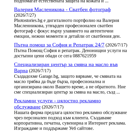
подпомагат естествената защита на кожата и ...
Валерия Масленикова - Сватбен фотограф
(2026/7/27)
Photostories.bg е дигиталното портфолио на Валерия
Масленникова, утвърден професионален сватбен
фотограф с фокус върху улавянето на автентични
емоции, нежни моменти и детайли от сватбения ден.
Пътна помощ за София и Репатрак 24/7
(2026/7/17)
Пътна Помощ София и репатрак. Денонищни услуги на
достъпни цени обади се сега 0887621959
Специализиран център за смяна на масло във
Варна
(2026/7/17)
Създадохме Garage.bg, защото вярваме, че смяната на
масло трябва да бъде бърза, професионална и
организирана около Вашето време, а не обратното. Ние
сме специализиран център за смяна на масло, създ ...
Рекламни услуги - цялостно рекламно
обслужване
(2026/7/17)
Нашата фирма предлага цялостно рекламно обслужване
чрез персонален подход към клиента. Създаваме
корпоративна, печатна, сувенирна и Интернет реклама.
Изграждаме и поддържаме Уеб сайтове.