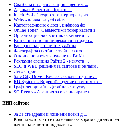
Сватбена и парти агенция Престиж ...
Адвокат Валентина Кръстева
InteriorSol - Студио за интериорен диза ...
Weby - всичко за уеб сайта
Картографиране с дрон, цифрова фо ...
Online Toner - Съвместими тонер касети з ...
Организация на събития, осветлени ...
Вътрешни и външни ремонти и подоб ...
Връщане на данъци от чужбина
Фотограф за сватби, семейна фотос ...
Откриване и отстраняване на ВиК т ...
Рекламна агенция Райтц 2 - изкуств ...
SEO и WEB решения за сайтове и онлайн ...
Лего Строй
Safe City Drive - Вие се забавлявате, ние ...
RD Systems - Видеонблюдение и системи з ...
Графичен дизайн. Дизайнерски услу ...
SG Events - Агенция за организиране на ...
ВИП сайтове
За да сте здрави и жизнени всеки д ...
Колoидното злато е подходящо за хората с динамичен
начин на живот и подложен ...