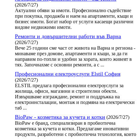
(2026/7/27)
Актуални обяви за имоти. Професионално съдействие
при покупка, продажба и наем на апартаменти, къщи и
бизнес имоти. Богат набор от услуги касаещи различни
видове недвижими имоти.
Ремонти и довършителни работи във Варна
(2026/7/27)
Вече 25 години сме част от живота на Варна и региона -
минаваме през домове, апартаменти и къщи, за да ги
направим по-топли и удобни за хората, които живеят в
тях. Започнахме с основни ремонти, а с ...
Професионални електроуслуги Elstil София
(2026/7/27)
ELSTIL предлага професионални електроуслуги за
жилища, офиси, магазини и строителни обекти.
Извършваме изграждане, ремонт и поддръжка на
електроинсталации, монтаж и подмяна на електрически
таб ...
BioPaw - козметика за кучета и котки
(2026/7/27)
BioPaw е бранд, специализиран в пробиотична
козметика за кучета и котки. Предлагаме иновативни
продукти, разработени с пробиотична технология, които