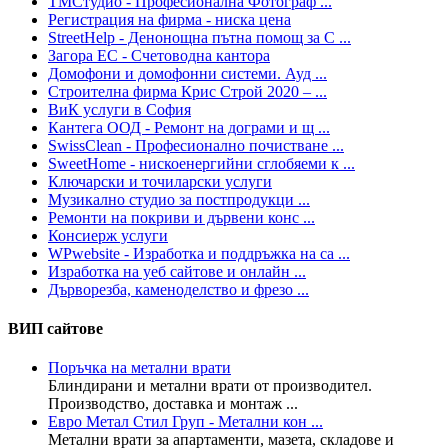
ТМСтудио - Професионална Фотограф ...
Регистрация на фирма - ниска цена
StreetHelp - Денонощна пътна помощ за С ...
Загора ЕС - Счетоводна кантора
Домофони и домофонни системи. Ауд ...
Строителна фирма Крис Строй 2020 – ...
ВиК услуги в София
Кантега ООД - Ремонт на дограми и щ ...
SwissClean - Професионално почистване ...
SweetHome - нискоенергийни сглобяеми к ...
Ключарски и точиларски услуги
Музикално студио за постпродукци ...
Ремонти на покриви и дървени конс ...
Консиерж услуги
WPwebsite - Изработка и поддръжка на са ...
Изработка на уеб сайтове и онлайн ...
Дърворезба, каменоделство и фрезо ...
ВИП сайтове
Поръчка на метални врати
Блиндирани и метални врати от производител.
Производство, доставка и монтаж ...
Евро Метал Стил Груп - Метални кон ...
Метални врати за апартаменти, мазета, складове и