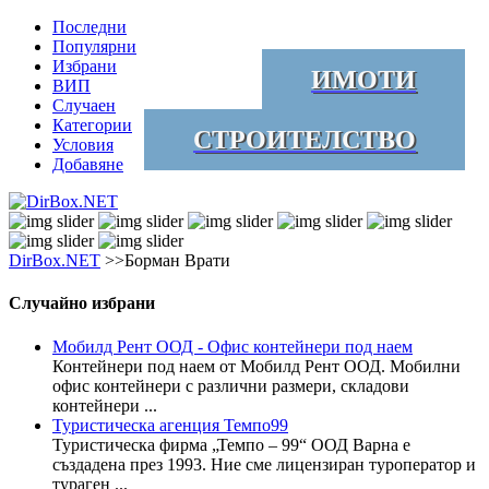
Последни
Популярни
Избрани
ИМОТИ
ВИП
Случаен
Категории
СТРОИТЕЛСТВО
Условия
Добавяне
DirBox.NET
>>Борман Врати
Случайно избрани
Мобилд Рент ООД - Офис контейнери под наем
Контейнери под наем от Мобилд Рент ООД. Мобилни
офис контейнери с различни размери, складови
контейнери ...
Туристическа агенция Темпо99
Туристическа фирма „Темпо – 99“ ООД Варна е
създадена през 1993. Ние сме лицензиран туроператор и
тураген ...