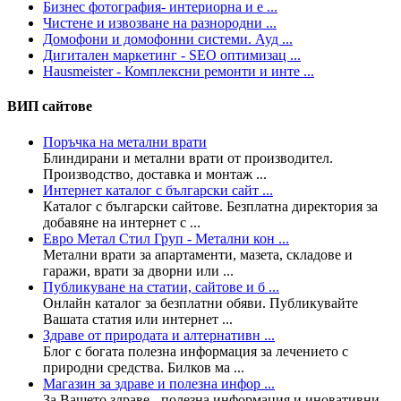
Бизнес фотография- интериорна и е ...
Чистене и извозване на разнородни ...
Домофони и домофонни системи. Ауд ...
Дигитален маркетинг - SEO оптимизац ...
Hausmeister - Комплексни ремонти и инте ...
ВИП сайтове
Поръчка на метални врати
Блиндирани и метални врати от производител.
Производство, доставка и монтаж ...
Интернет каталог с български сайт ...
Каталог с български сайтове. Безплатна директория за
добавяне на интернет с ...
Евро Метал Стил Груп - Метални кон ...
Метални врати за апартаменти, мазета, складове и
гаражи, врати за дворни или ...
Публикуване на статии, сайтове и б ...
Онлайн каталог за безплатни обяви. Публикувайте
Вашата статия или интернет ...
Здраве от природата и алтернативн ...
Блог с богата полезна информация за лечението с
природни средства. Билков ма ...
Магазин за здраве и полезна инфор ...
За Вашето здраве - полезна информация и иновативни