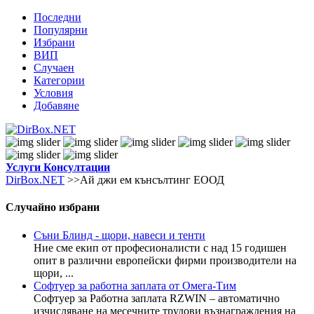
Последни
Популярни
Избрани
ВИП
Случаен
Категории
Условия
Добавяне
Услуги
Консултации
DirBox.NET
>>Ай джи ем кънсълтинг ЕООД
Случайно избрани
Съни Блинд - щори, навеси и тенти
Ние сме екип от професионалисти с над 15 годишен
опит в различни европейски фирми производители на
щори, ...
Софтуер за работна заплата от Омега-Тим
Софтуер за Работна заплата RZWIN – автоматично
изчисляване на месечните трудови възнаграждения на