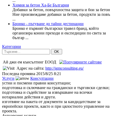
...
Химия за бетон Ха-Бе България
Добавки за бетон, повърхностна защита и бои за бетон
Ние произвеждаме добавки за бетон, продукти за повъ
...
Бронко - пътуване до тайни дестинации
Бронко е първият български травел бранд, който
организира конни преходи и експедиции по света за
българ ...
Категории
OK
Ай джи ем кънсълтинг ЕООД
Адрес на сайта:
http://igmconsulting.eu/
Последна промяна
2015/8/25 8:21
Услуги
Консултации
устни и писмени правни консултации;
подготовка и сключване на граждански и търговски сделки;
подготовка и съдействие за извършване на всички
нотариални действия и други.
изготвяне на пакета от документи за кандидатстване за
европейски проекти, както и при цялостното управление на
проекта.
Аутсорсинг услуги