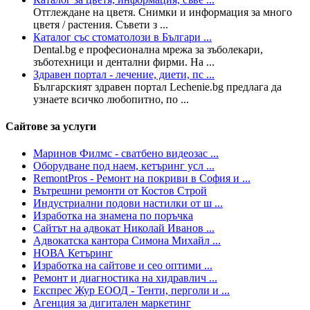
Отглеждане на цветя. Снимки и информация за много
цветя / растения. Съвети з ...
Каталог със стоматолози в Българи ...
Dental.bg е професионална мрежа за зъболекари,
зъботехници и дентални фирми. На ...
Здравен портал - лечение, диети, пс ...
Българският здравен портал Lechenie.bg предлага да
узнаете всичко любопитно, по ...
Сайтове за услуги
Маринов Филмс - сватбено видеозас ...
Оборудване под наем, кетъринг усл ...
RemontPros - Ремонт на покриви в София и ...
Вътрешни ремонти от Костов Строй
Индустриални подови настилки от ш ...
Изработка на знамена по поръчка
Сайтът на адвокат Николай Иванов ...
Адвокатска кантора Симона Михайл ...
НОВА Кетъринг
Изработка на сайтове и сео оптими ...
Ремонт и диагностика на хидравлич ...
Експрес Жур ЕООД - Тенти, перголи и ...
Агенция за дигитален маркетинг