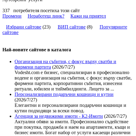
337
потребителя посетиха този сайт
Промени
Неработещ линк?
Кажи на приятел
Избрани сайтове
(
23
)
ВИП сайтове
(
8
)
Популярните
сайтове
Най-новите сайтoве в каталога
Организация на събития, с фокус върху сватби и
фирмени партита
(2026/7/27)
Vodesht.com е бизнес, специализиран в професионално
водене и организация на събития, с фокус върху сватби,
фирмени партита, корпоративни събития, изнесени
ритуали, юбилеи и тиймбилдинги. Лицето за ...
Персонализирани подаръчни кошници и кутии
(2026/7/27)
Елегантни и персонализирани подаръчни кошници и
кутии подходящи за всеки повод.
Агенция за недвижими имоти - К2-Имоти
(2026/7/27)
Актуални обяви за имоти. Професионално съдействие
при покупка, продажба и наем на апартаменти, къщи и
бизнес имоти. Богат набор от услуги касаещи различни