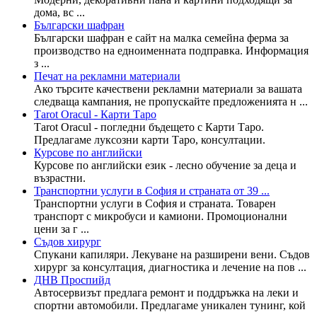
дома, вс ...
Български шафран
Български шафран е сайт на малка семейна ферма за
производство на едноименната подправка. Информация
з ...
Печат на рекламни материали
Ако търсите качествени рекламни материали за вашата
следваща кампания, не пропускайте предложенията н ...
Тarot Оracul - Карти Таро
Тarot Оracul - погледни бъдещето с Карти Таро.
Предлагаме луксозни карти Таро, консултации.
Курсове по английски
Курсове по английски език - лесно обучение за деца и
възрастни.
Транспортни услуги в София и страната от 39 ...
Транспортни услуги в София и страната. Товарен
транспорт с микробуси и камиони. Промоционални
цени за г ...
Съдов хирург
Спукани капиляри. Лекуване на разширени вени. Съдов
хирург за консултация, диагностика и лечение на пов ...
ДНВ Проспийд
Автосервизът предлага ремонт и поддръжка на леки и
спортни автомобили. Предлагаме уникален тунинг, кой