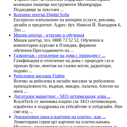
колекции пишещи инструменти Montegrappa.
Подходящи за луксозен ...
Копирен център Digital Sofia
Експресно изпълнение на копирни услуги, реклама,
дизайн и предпечат. Адрес: бул. Никола Й. Вапцаров 6,
Лоз ...
Мицев център – курсове и обучения
Мицев център, тел. 0888 73 52 52, Обучения и
компютърни курсове в Пловдив, фирмени
обучения.Пресъздаването на ...
Газмонтаж - отопление на дома с природен г ...
Газификация и отопление на дома с природен газ и
пропан бутан, монтаж на газови котли, радиатори,
подово ...
Риболовен магазин Fishbg
Всичко за риболова в онлайн магазин за риболовни
принадлежности, въдици, макари, палатки, блесни на
ниск ...
Дигитален маркетинг - SEO оптимизация, изра ...
RoyalTech се занимава изцяло със SEO оптимизация,
изработка и поддръжка на уебсайтове и уебдизайн. Ние
сме изц ...
Декоративни пана и картини на платно - кан ...
Лимитирана серия арт картини на платно-канава.
Модерни, декоративни пана и картини подходящи за