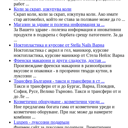
работ ...
Коли за скрап, изкупува коли
Скрап коли, коли за скрап, изкупува коли. Ако имате
стар автомобил, който не става за ползване може да го ...
Магазин за здраве и полезна информация за ...
За Вашето здраве - полезна информация и иновативни
продукти в подкрепа с борбата срещу патогените. За да
...
Ноктопластика и курсове от Stella Nails Варна
Ноктопластика с акрил и гел, маникюр, курсове
ноктопластика, курсове маникюр от Стела Нейлс Варна
Френски макарони и други сладости, достав ...
Произвеждаме френски макарони в разнообразни
вкусове и опаковки - в прозрачни твърди кутии, в
луксозни ...
Трансфер България - такси и трансфери в ст ...
Такси и трансфери от и до Бургас, Варна, Пловдив,
София, Русе, Велико Търново. Такси и трансфери от и
до Ле ...
Козметично оборудване - козметични уреди ...
Ние предлагама богата гама от козметични уреди и
козметично оборуване. При нас може да намерите
комбини ...
Luxpen - луксозни подаръци
Фирмен сайт за луксозни подаръци. Лимитирани