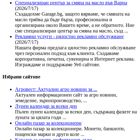
Специализиран център за смяна на масло във Варна
(2026/7/17)
Създадохме Garage.bg, защото вярваме, че смяната на
масло трябва да бъде бърза, професионална и
организирана около Вашето време, а не обратното. Ние
сме специализиран център за смяна на масло, създ ...
Рекламни услуги - цялостно рекламно обслужване
(2026/7/17)
Нашата фирма предлага цялостно рекламно обслужване
чрез персонален подход към клиента. Създаваме
корпоративна, печатна, сувенирна и Интернет реклама.
Изграждаме и поддържаме Уеб сайтове.
Избрани сайтове
Агровест: Актуални агро новини за ...
Актуален информационен сайт за агро новини,
земеделие, зърнопроизводство, ...
Лунен календар за всеки ден
Пълен лунен календар за всеки ден, съдържащ фазите на
луната за цялата годи ...
Онлайн пазар за колекционери
Онлайн пазар за колекционери. Монети, банкноти,
пощенски марки и други коле ...
Каталог за цветя, информация, съве ...