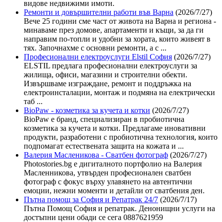
видове недвижими имоти.
Ремонти и довършителни работи във Варна
(2026/7/27)
Вече 25 години сме част от живота на Варна и региона -
минаваме през домове, апартаменти и къщи, за да ги
направим по-топли и удобни за хората, които живеят в
тях. Започнахме с основни ремонти, а с ...
Професионални електроуслуги Elstil София
(2026/7/27)
ELSTIL предлага професионални електроуслуги за
жилища, офиси, магазини и строителни обекти.
Извършваме изграждане, ремонт и поддръжка на
електроинсталации, монтаж и подмяна на електрически
таб ...
BioPaw - козметика за кучета и котки
(2026/7/27)
BioPaw е бранд, специализиран в пробиотична
козметика за кучета и котки. Предлагаме иновативни
продукти, разработени с пробиотична технология, които
подпомагат естествената защита на кожата и ...
Валерия Масленикова - Сватбен фотограф
(2026/7/27)
Photostories.bg е дигиталното портфолио на Валерия
Масленникова, утвърден професионален сватбен
фотограф с фокус върху улавянето на автентични
емоции, нежни моменти и детайли от сватбения ден.
Пътна помощ за София и Репатрак 24/7
(2026/7/17)
Пътна Помощ София и репатрак. Денонищни услуги на
достъпни цени обади се сега 0887621959