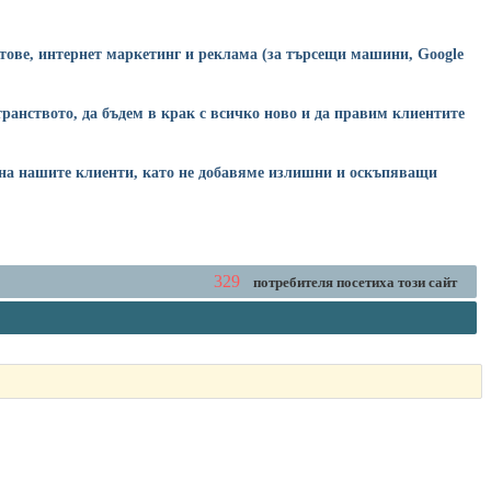
йтове, интернет маркетинг и реклама (за търсещи машини, Google
ранството, да бъдем в крак с всичко ново и да правим клиентите
ти на нашите клиенти, като не добавяме излишни и оскъпяващи
329
потребителя посетиха този сайт