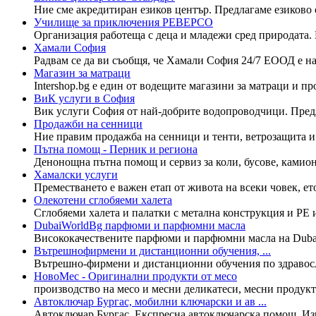
Ние сме акредитиран езиков център. Предлагаме езиково о
Училище за приключения РЕВЕРСО
Организация работеща с деца и младежи сред природата. 
Хамали София
Радвам се да ви съобщя, че Хамали София 24/7 ЕООД е на 
Магазин за матраци
Intershop.bg e един от водещите магазини за матраци и про
ВиК услуги в София
Вик услуги София от най-добрите водопроводчици. Пред
Продажби на сенници
Ние правим продажба на сенници и тенти, ветрозащита и 
Пътна помощ - Перник и региона
Денонощна пътна помощ и сервиз за коли, бусове, камиони
Хамалски услуги
Преместването е важен етап от живота на всеки човек, ето
Олекотени сглобяеми халета
Сглобяеми халета и палатки с метална конструкция и PE 
DubaiWorldBg парфюми и парфюмни масла
Висококачествените парфюми и парфюмни масла на DubaiWo
Вътрешнофирмени и дистанционни обучения, ...
Вътрешно-фирмени и дистанционни обучения по здравосло
НовоМес - Оригинални продукти от месо
производство на месо и месни деликатеси, месни продукти,
Автоключар Бургас, мобилни ключарски и ав ...
Автоключар Бургас, Експресна автоключарска помощ. Изр