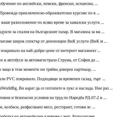
бучение по английски, немски, френски, испански, ...
Провежда приключенско-образователни курсове по в ...
ваше разположение по всяко време за хамалски услуги ...
дукти за спалня на българският пазар. В магазина за ма ...
лагаме широк спектър от денонощни ВиК услуги (ВиК м ...
покривало на най-добри цени от интернет магазинът ...
 и автобуси за автомагистрала Струма, от София до ...
 защо в тези моменти ни трябва доверен партньор, ...
или PVC покривало. Подходящи за временен склад, търг ...
rldBg, Ви карат да се потопите в лукс и наслада. Ние раз ...
вни и безопасни условия на труд по Наредба РД-07-2 и ...
 колбаси, разфасовано месо, ресторант, готови яс ...
аботка на автомобилни ключове с чип. Разполагаме ...