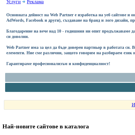
Услуги
Реклама
Основната дейност на Web Partner е изработка на уеб сайтове и 
АdWords, Facebook и други), създаване на бранд и лого дизайн, 
Благодарение на вече над 10 - годишния ни опит продължаваме да
си доволни.
Web Partner има за цел да бъде доверен партньор в работата си.
елементи. Ние сме различни, защото говорим на разбираем език и
Гарантираме професионализъм и конфиденциалност!
И
Най-новите сайтoве в каталога