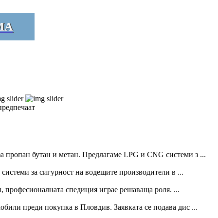
МА
предпечаат
а пропан бутан и метан. Предлагаме LPG и CNG системи з ...
истеми за сигурност на водещите производители в ...
, професионалната спедиция играе решаваща роля. ...
били преди покупка в Пловдив. Заявката се подава дис ...