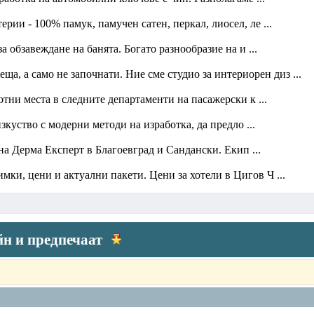
рии - 100% памук, памучен сатен, перкал, лиосел, ле ...
обзавеждане на банята. Богато разнообразие на и ...
еща, а само не започнати. Ние сме студио за интериорен диз ...
тни места в следните департаменти на пасажерски к ...
куство с модерни методи на изработка, да предло ...
на Дерма Експерт в Благоевград и Сандански. Екип ...
мки, цени и актуални пакети. Цени за хотели в Цигов Ч ...
йн и предпечаат