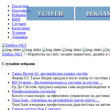
Последни
Популярни
УСЛУГИ
РЕКЛА
Избрани
ВИП
Случаен
Категории
Условия
Добавяне
DirBox.NET
>>Изработка на сайт, онлайн маркетинг, дизайн и 
Случайно избрани
Таньо Видев 62- автомобилни газови уредби
Фирма ЕТ Таньо Видев предлага богат избор от системи з
RD Systems - Видеонблюдение и системи за сигурн ...
Ер Ди Системс предлага широка гама видеонаблюдение и с
Професионална спедиция
Когато става въпрос за ефективно управление на доставки
Trust Auto - проверка на автомобили преди покуп ...
Trust Auto извършва професионална диагностика на автомо
Езиков център Нов Стандарт