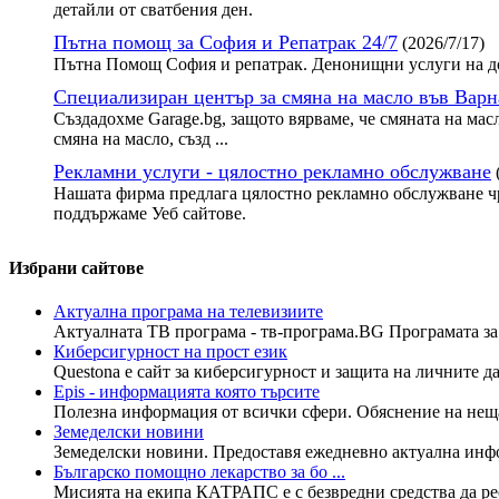
детайли от сватбения ден.
Пътна помощ за София и Репатрак 24/7
(2026/7/17)
Пътна Помощ София и репатрак. Денонищни услуги на до
Специализиран център за смяна на масло във Варн
Създадохме Garage.bg, защото вярваме, че смяната на мас
смяна на масло, създ ...
Рекламни услуги - цялостно рекламно обслужване
Нашата фирма предлага цялостно рекламно обслужване чр
поддържаме Уеб сайтове.
Избрани сайтове
Актуална програма на телевизиите
Актуалната ТВ програма - тв-програма.BG Програмата за н
Киберсигурност на прост език
Questona е сайт за киберсигурност и защита на личните да
Epis - информацията която търсите
Полезна информация от всички сфери. Обяснение на нещата
Земеделски новини
Земеделски новини. Предоставя ежедневно актуална инфо
Българско помощно лекарство за бо ...
Мисията на екипа КАТРАПС е с безвредни средства да рес