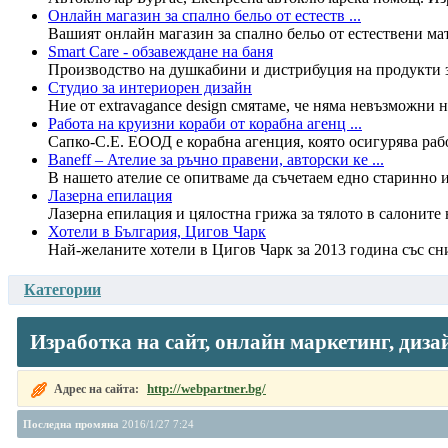
Онлайн магазин за спално бельо от естеств ...
Вашият онлайн магазин за спално бельо от естествени мате
Smart Care - обзавеждане на баня
Производство на душкабини и дистрибуция на продукти за 
Студио за интериорен дизайн
Ние от extravagance design смятаме, че няма невъзможни н
Работа на круизни кораби от корабна агенц ...
Сапко-С.Е. ЕООД е корабна агенция, която осигурява рабо
Baneff – Ателие за ръчно правени, авторски ке ...
В нашето ателие се опитваме да съчетаем едно старинно из
Лазерна епилация
Лазерна епилация и цялостна грижа за тялото в салоните 
Хотели в България, Цигов Чарк
Най-желаните хотели в Цигов Чарк за 2013 година със сни
Категории
Изработка на сайт, онлайн маркетинг, диза
http://webpartner.bg/
Адрес на сайта:
Последна промяна
2016/1/27 7:24