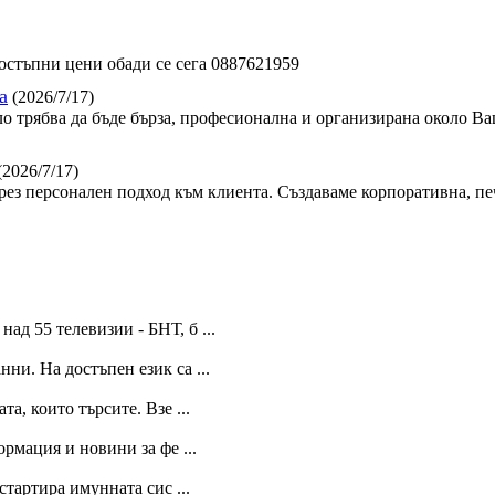
стъпни цени обади се сега 0887621959
а
(2026/7/17)
ло трябва да бъде бърза, професионална и организирана около Ва
(2026/7/17)
ез персонален подход към клиента. Създаваме корпоративна, пе
ад 55 телевизии - БНТ, б ...
нни. На достъпен език са ...
, които търсите. Взе ...
рмация и новини за фе ...
тартира имунната сис ...