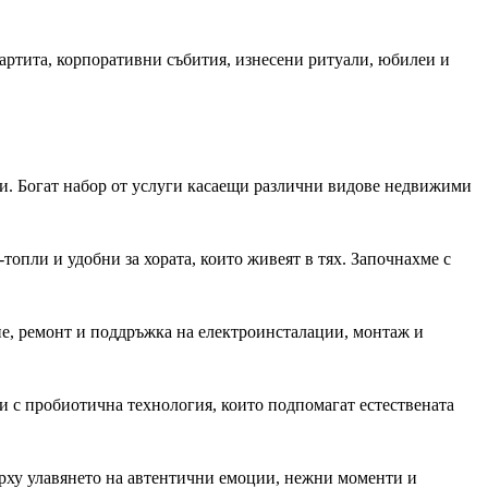
партита, корпоративни събития, изнесени ритуали, юбилеи и
и. Богат набор от услуги касаещи различни видове недвижими
топли и удобни за хората, които живеят в тях. Започнахме с
е, ремонт и поддръжка на електроинсталации, монтаж и
и с пробиотична технология, които подпомагат естествената
ърху улавянето на автентични емоции, нежни моменти и