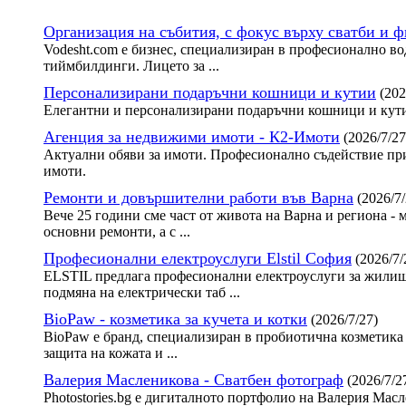
Организация на събития, с фокус върху сватби и 
Vodesht.com е бизнес, специализиран в професионално во
тиймбилдинги. Лицето за ...
Персонализирани подаръчни кошници и кутии
(202
Елегантни и персонализирани подаръчни кошници и кути
Агенция за недвижими имоти - К2-Имоти
(2026/7/27
Актуални обяви за имоти. Професионално съдействие при
имоти.
Ремонти и довършителни работи във Варна
(2026/7/
Вече 25 години сме част от живота на Варна и региона - 
основни ремонти, а с ...
Професионални електроуслуги Elstil София
(2026/7/
ELSTIL предлага професионални електроуслуги за жилища
подмяна на електрически таб ...
BioPaw - козметика за кучета и котки
(2026/7/27)
BioPaw е бранд, специализиран в пробиотична козметика 
защита на кожата и ...
Валерия Масленикова - Сватбен фотограф
(2026/7/2
Photostories.bg е дигиталното портфолио на Валерия Ма