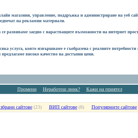
онлайн магазини, управление, поддръжка и администриране на уеб са
предпечат на рекламни материали.
 се развиваме заедно с нарастващите възможности на интернет прост
 Всяка услуга, която извършваме е съобразена с реалните потребнос
 предлагаме високо качество на достъпни цени.
Промени
Неработещ линк?
Кажи на приятел
збрани сайтове
(
23
)
ВИП сайтове
(
8
)
Популярните сайтове