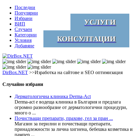
Последни
Популярни
Избрани
УСЛУГИ
ВИП
Случаен
Категории
КОНСУЛТАЦИИ
Условия
Добавяне
DirBox.NET
>>Изработка на сайтове и SEO оптимизация
Случайно избрани
Дерматологична клиника Derma-Act
Derma-аct е водеща клиника в България и предлага
огромно разнообразие от дерматологични процедури,
много о ...
Почистващи препарати, прахове, гел за пран ...
Магазин за перилни и почистващи препарати,
принадлежности за лична хигиена, бебешка козметика и
пампер ...