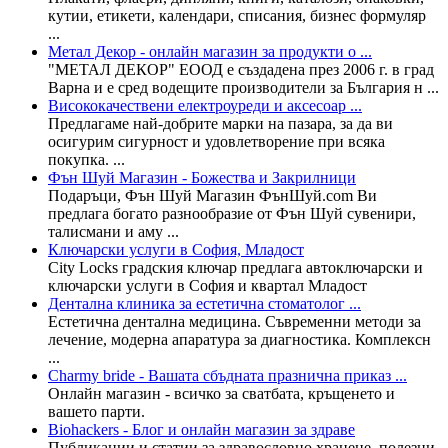
кутии, етикети, календари, списания, бизнес формуляр
...
Метал Декор - онлайн магазин за продукти о ...
"МЕТАЛ ДЕКОР" ЕООД е създадена през 2006 г. в град
Варна и е сред водещите производители за България н ...
Висококачествени електроуреди и аксесоар ...
Предлагаме най-добрите марки на пазара, за да ви
осигурим сигурност и удовлетворение при всяка
покупка. ...
Фън Шуй Магазин - Божества и Закрилници
Подаръци, Фън Шуй Магазин ФънШуй.com Ви
предлага богато разнообразие от Фън Шуй сувенири,
талисмани и аму ...
Ключарски услуги в София, Младост
City Locks градския ключар предлага автоключарски и
ключарски услуги в София и квартал Младост
Дентална клиника за естетична стоматолог ...
Естетична дентална медицина. Съвременни методи за
лечение, модерна апаратура за диагностика. Комплексн
...
Charmy bride - Вашата сбъдната празнична приказ ...
Онлайн магазин - всичко за сватбата, кръщенето и
вашето парти.
Biohackers - Блог и онлайн магазин за здраве
Публикации и статии за здравословно хранене, полезни