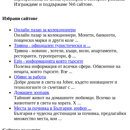
Изграждаме и поддържаме Уеб сайтове.
Избрани сайтове
Онлайн пазар за колекционери
Онлайн пазар за колекционери. Монети, банкноти,
пощенски марки и други коле ...
Трявна - официален туристически и ...
Трявна - новини , хотели, къщи, вили, апартаменти,
ресторанти, туроператори, ф ...
Epis - информацията която търсите
Полезна информация от всички сфери. Обяснение на
нещата, които търсите. Взе ...
Обяви за работа
Добре дошли в света на Jobee, където иновациите и
технологиите се съчетават с ...
Домашен зоопарк
Тайният живот на домашните любимци. Всичко за
животните в света на хората. Х ...
Места за почивка в България, инфор ...
България е чудесна дестинация за почивка, предлагайки
множество места, кои ...