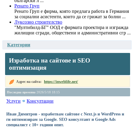
български л ...
Ренато Груп
Ренато Груп е фирма, която предлага работа в Германия
за социални асистенти, които да се грижат за болни ...
Луксозно строителство
"Мултибилд-БГ" ООД е фирмата проектира и изгражда
жилищни сгради, обществени и административни сгр ...
Категории
Изработка на сайтове и SEO
оптимизация
https://inweblife.net/
Адрес на сайта:
Последна промяна
2026/5/18 18:15
Услуги
Консултации
Иван Димитров - изработвам сайтове с Next.js и WordPress и
ги оптимизирам за Google. SEO консултант и Google Ads
специалист с 10+ години опит.