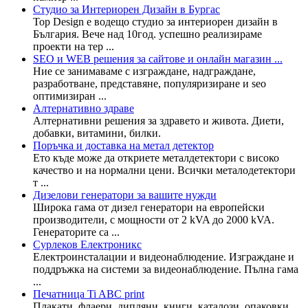
Студио за Интериорен Дизайн в Бургас
Top Design е водещо студио за интериорен дизайн в
България. Вече над 10год. успешно реализираме
проекти на тер ...
SEO и WEB решения за сайтове и онлайн магазин ...
Ние се занимаваме с изграждане, надграждане,
разработване, представяне, популяризиране и seo
оптимизиран ...
Алтернативно здраве
Алтернативни решения за здравето и живота. Диети,
добавки, витамини, билки.
Поръчка и доставка на метал детектор
Ето къде може да откриете металдетектори с високо
качество и на нормални цени. Всички металодетектори
т ...
Дизелови генератори за вашите нужди
Широка гама от дизел генератори на европейски
производители, с мощности от 2 kVA до 2000 kVA.
Генераторите са ...
Сурлеков Електроникс
Електроинсталации и видеонаблюдение. Изграждане и
поддръжка на системи за видеонаблюдение. Пълна гама
...
Печатница Ti ABC print
Плакати, флаери, дипляни, книги, каталози, опаковки,