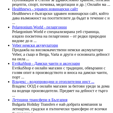
рецепти, спорт, почивка, медитации и др. | Онлайн ма ...
Healthnews - здравен новинарски сайт
Healthnews е български здравен новинарски сайт, който
дава възможност на посетителите да бъдат в течение с н
...
Pelargonium World - пеларгонии
Pelargonium World е специализирана уеб страница,
изцяло посветена на пеларгонии – от редки природни
видове до н ...
Veber немски акумулатори
Продажба на висококачествени немски акумулатори
Veber, а също и Berga, Varta и други е основната дейност
на онла ...
EvrikaShop - Дамски чанти и аксесоари
EvrikaShop е онлайн магазин с традиции, обвързани с
голям опит в производството и вноса на дамски чанти,
порт ...
Владекс - водопроводни и отоплителни инст ...
Владекс ООД е онлайн магазин за битови уреди за дома
на водещи производители. Предмет на дейност е търго
...
Летищни трансфери в България
Bulgaria Holiday Transfers е най-добрата компания за
летищтни, градски и пътнически трансфери от всички