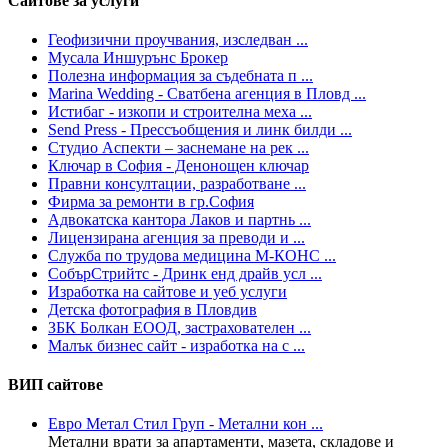
Сайтове за услуги
Геофизични проучвания, изследван ...
Мусала Иншурънс Брокер
Полезна информация за съдебната п ...
Marina Wedding - Сватбена агенция в Пловд ...
Истибаг - изкопи и строителна меха ...
Send Press - Прессъобщения и линк билди ...
Студио Аспекти – заснемане на рек ...
Ключар в София - Денонощен ключар
Правни консултации, разработване ...
Фирма за ремонти в гр.София
Адвокатска кантора Лаков и партнь ...
Лицензирана агенция за преводи и ...
Служба по трудова медицина М-КОНС ...
СобърСтрийтс - Дринк енд драйв усл ...
Изработка на сайтове и уеб услуги
Детска фотография в Пловдив
ЗБК Болкан ЕООД, застрахователен ...
Малък бизнес сайт - изработка на с ...
ВИП сайтове
Евро Метал Стил Груп - Метални кон ...
Метални врати за апартаменти, мазета, складове и