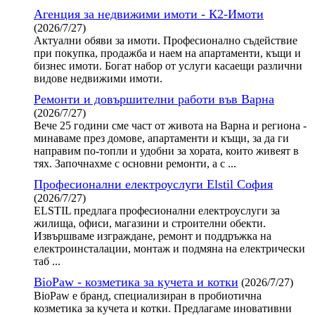
Агенция за недвижими имоти - К2-Имоти
(2026/7/27)
Актуални обяви за имоти. Професионално съдействие
при покупка, продажба и наем на апартаменти, къщи и
бизнес имоти. Богат набор от услуги касаещи различни
видове недвижими имоти.
Ремонти и довършителни работи във Варна
(2026/7/27)
Вече 25 години сме част от живота на Варна и региона -
минаваме през домове, апартаменти и къщи, за да ги
направим по-топли и удобни за хората, които живеят в
тях. Започнахме с основни ремонти, а с ...
Професионални електроуслуги Elstil София
(2026/7/27)
ELSTIL предлага професионални електроуслуги за
жилища, офиси, магазини и строителни обекти.
Извършваме изграждане, ремонт и поддръжка на
електроинсталации, монтаж и подмяна на електрически
таб ...
BioPaw - козметика за кучета и котки
(2026/7/27)
BioPaw е бранд, специализиран в пробиотична
козметика за кучета и котки. Предлагаме иновативни