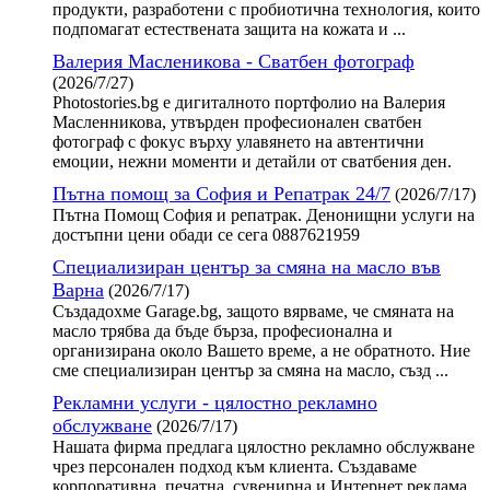
продукти, разработени с пробиотична технология, които
подпомагат естествената защита на кожата и ...
Валерия Масленикова - Сватбен фотограф
(2026/7/27)
Photostories.bg е дигиталното портфолио на Валерия
Масленникова, утвърден професионален сватбен
фотограф с фокус върху улавянето на автентични
емоции, нежни моменти и детайли от сватбения ден.
Пътна помощ за София и Репатрак 24/7
(2026/7/17)
Пътна Помощ София и репатрак. Денонищни услуги на
достъпни цени обади се сега 0887621959
Специализиран център за смяна на масло във
Варна
(2026/7/17)
Създадохме Garage.bg, защото вярваме, че смяната на
масло трябва да бъде бърза, професионална и
организирана около Вашето време, а не обратното. Ние
сме специализиран център за смяна на масло, създ ...
Рекламни услуги - цялостно рекламно
обслужване
(2026/7/17)
Нашата фирма предлага цялостно рекламно обслужване
чрез персонален подход към клиента. Създаваме
корпоративна, печатна, сувенирна и Интернет реклама.