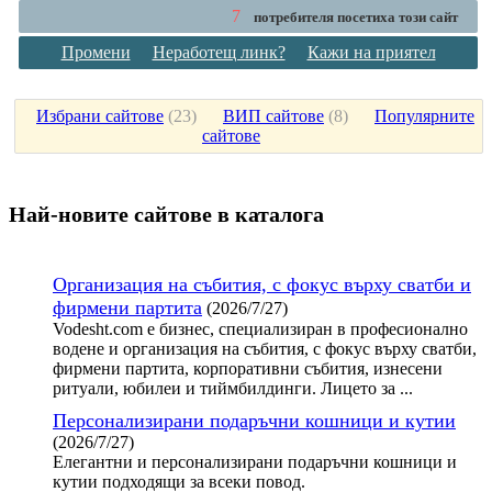
7
потребителя посетиха този сайт
Промени
Неработещ линк?
Кажи на приятел
Избрани сайтове
(
23
)
ВИП сайтове
(
8
)
Популярните
сайтове
Най-новите сайтoве в каталога
Организация на събития, с фокус върху сватби и
фирмени партита
(2026/7/27)
Vodesht.com е бизнес, специализиран в професионално
водене и организация на събития, с фокус върху сватби,
фирмени партита, корпоративни събития, изнесени
ритуали, юбилеи и тиймбилдинги. Лицето за ...
Персонализирани подаръчни кошници и кутии
(2026/7/27)
Елегантни и персонализирани подаръчни кошници и
кутии подходящи за всеки повод.