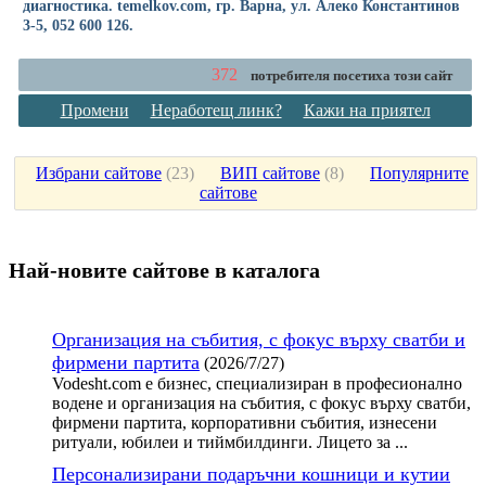
диагностика. temelkov.com, гр. Варна, ул. Алеко Константинов
3-5, 052 600 126.
372
потребителя посетиха този сайт
Промени
Неработещ линк?
Кажи на приятел
Избрани сайтове
(
23
)
ВИП сайтове
(
8
)
Популярните
сайтове
Най-новите сайтoве в каталога
Организация на събития, с фокус върху сватби и
фирмени партита
(2026/7/27)
Vodesht.com е бизнес, специализиран в професионално
водене и организация на събития, с фокус върху сватби,
фирмени партита, корпоративни събития, изнесени
ритуали, юбилеи и тиймбилдинги. Лицето за ...
Персонализирани подаръчни кошници и кутии