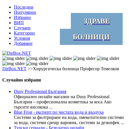
Последни
Популярни
Избрани
ЗДРАВЕ
ВИП
Случаен
Категории
БОЛНИЦИ
Условия
Добавяне
DirBox.NET
>>Хирургическа болница Професор Темелков
Случайно избрани
Dusy Professional България
Официален онлайн магазин на Dusy Professional
България – професионална козметика за коса Ако
търсите високока ...
Blue Frog - експерт по чистата вода и въздуха
Системи за филтриране на вода, омекотителни системи
за вода, системи срещу варовик, системи за дезинфек ...
Турски сериали - Безплатно онлайн