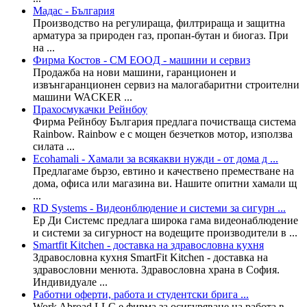
Мадас - България
Производство на регулираща, филтрираща и защитна
арматура за природен газ, пропан-бутан и биогаз. При
на ...
Фирма Костов - СМ EOOД - машини и сервиз
Продажба на нови машини, гаранционен и
извънгаранционен сервиз на малогабаритни строителни
машини WACKER ...
Прахосмукачки Рейнбоу
Фирма Рейнбоу България предлага почистваща система
Rainbow. Rainbow е с мощен безчетков мотор, използва
силата ...
Ecohamali - Хамали за всякакви нужди - от дома д ...
Предлагаме бързо, евтино и качествено преместване на
дома, офиса или магазина ви. Нашите опитни хамали щ
...
RD Systems - Видеонблюдение и системи за сигурн ...
Ер Ди Системс предлага широка гама видеонаблюдение
и системи за сигурност на водещите производители в ...
Smartfit Kitchen - доставка на здравословна кухня
Здравословна кухня SmartFit Kitchen - доставка на
здравословни менюта. Здравословна храна в София.
Индивидуале ...
Работни оферти, работа и студентски брига ...
Work Abroad LLC е фирма за осигуряване на работа в