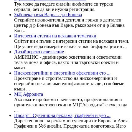
Тук може да гледате онлайн любимите си турски
сериали, без да ви е нужна регистрация.
Зъболекар във Варна - д-р Бонева
Открийте изключителни дентални грижи в дентален
център д-р Бонева във Варна, ръководен от д-р Биляна
Бон ...
Интересни статии на всякакви тематики
Сайтът ни е пълен с интересни статии на всякакви теми.
Ще успеете да намерите важна за вас информация ил ...
Дизайнерско осветление
АМБИЦИО - дизайнерско осветление и осветителни
тела за дома и офиса, както и за търговски обекти и
магаз ...
Нискоенергийни и енергийно ефективни сто ...
Проектиране и строителство на нискоенергийни и
енергийно независими еднофамилни къщи, сглобяеми
къщи ...
МЦ Афродита
Ако имате проблеми с зачеването, професионалния и
приятелски настроен екип в МЦ”Афродита” е тук, за да
...
Проарт - Сувенирна реклама, графичен и уеб ...
Директен внос на рекламни сувенири от Европа и Азия.
Графичен и Уеб дизайн. Предпечатна подготовка. Изго
...