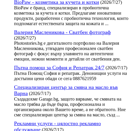
BioPaw - козметика за кучета и котки
(2026/7/27)
BioPaw е бранд, специализиран в пробиотична
козметика за кучета и котки. Предлагаме иновативни
продукти, разработени с пробиотична технология, които
подпомагат естествената защита на кожата и ...
Валерия Масленикова - Сватбен фотограф
(2026/7/27)
Photostories.bg е дигиталното портфолио на Валерия
Масленникова, утвърден професионален сватбен
фотограф с фокус върху улавянето на автентични
емоции, нежни моменти и детайли от сватбения ден.
Пътна помощ за София и Репатрак 24/7
(2026/7/17)
Пътна Помощ София и репатрак. Денонищни услуги на
достъпни цени обади се сега 0887621959
Специализиран център за смяна на масло във
Варна
(2026/7/17)
Създадохме Garage.bg, защото вярваме, че смяната на
масло трябва да бъде бърза, професионална и
организирана около Вашето време, а не обратното. Ние
сме специализиран център за смяна на масло, създ ...
Рекламни услуги - цялостно рекламно
обслужване
(2026/7/17)