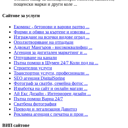
пощенски марки и други коле ...
Сайтове за услуги
Екомикс - бетонови и варови разтво ...
Фирми и обяви за къртене и извозва ...
Изграждане на всички видове оград ...
Оползотворяване на отпадъци
Адвокат Мангъров - висококвалифиц ...
Агенция за дигитален маркетинг и ...
Отпушване на канали
Пътна помощ в Шумен 24/7 Коли под на ...
Строителни услуги
Транспортни услуги, професионалн ...
SEO агенция DigitalSpring
Фотограф за сватби, семейна фотос ...
Изработка на сайт и онлайн магази ...
Ай Екс Дизайн - Интериорен дизайн ...
Пътна помощ Варна 24/7
Сватбена фотография
Преводи и легализация Давитоз
Рекламна агенция с печатна и прои ...
ВИП сайтове