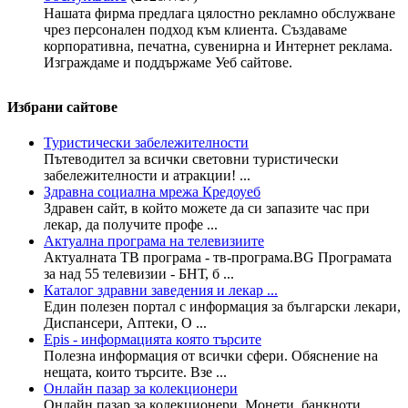
Нашата фирма предлага цялостно рекламно обслужване
чрез персонален подход към клиента. Създаваме
корпоративна, печатна, сувенирна и Интернет реклама.
Изграждаме и поддържаме Уеб сайтове.
Избрани сайтове
Туристически забележителности
Пътеводител за всички световни туристически
забележителности и атракции! ...
Здравна социална мрежа Кредоуеб
Здравен сайт, в който можете да си запазите час при
лекар, да получите профе ...
Актуална програма на телевизиите
Актуалната ТВ програма - тв-програма.BG Програмата
за над 55 телевизии - БНТ, б ...
Каталог здравни заведения и лекар ...
Един полезен портал с информация за български лекари,
Диспансери, Аптеки, О ...
Epis - информацията която търсите
Полезна информация от всички сфери. Обяснение на
нещата, които търсите. Взе ...
Онлайн пазар за колекционери
Онлайн пазар за колекционери. Монети, банкноти,