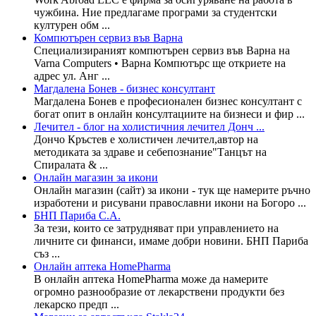
чужбина. Ние предлагаме програми за студентски
културен обм ...
Компютърен сервиз във Варна
Специализираният компютърен сервиз във Варна на
Varna Computers • Варна Компютърс ще откриете на
адрес ул. Анг ...
Магдалена Бонев - бизнес консултант
Магдалена Бонев е професионален бизнес консултант с
богат опит в онлайн консултациите на бизнеси и фир ...
Лечител - блог на холистичния лечител Донч ...
Дончо Кръстев е холистичен лечител,автор на
методиката за здраве и себeпознание"Танцът на
Спиралата & ...
Онлайн магазин за икони
Онлайн магазин (сайт) за икони - тук ще намерите ръчно
изработени и рисувани православни икони на Богоро ...
БНП Париба С.А.
За тези, които се затрудняват при управлението на
личните си финанси, имаме добри новини. БНП Париба
съз ...
Онлайн аптека HomePharma
В онлайн аптека HomePharma може да намерите
огромно разнообразие от лекарствени продукти без
лекарско предп ...