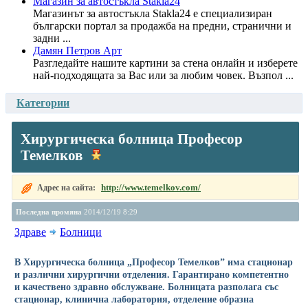
Магазин за автостъкла Stakla24
Магазинът за автостъкла Stakla24 е специализиран
български портал за продажба на предни, странични и
задни ...
Дамян Петров Арт
Разгледайте нашите картини за стена онлайн и изберете
най-подходящата за Вас или за любим човек. Възпол ...
Категории
Хирургическа болница Професор
Темелков
http://www.temelkov.com/
Адрес на сайта:
Последна промяна
2014/12/19 8:29
Здраве
Болници
В Хирургическа болница „Професор Темелков” има стационар
и различни хирургични отделения. Гарантирано компетентно
и качествено здравно обслужване. Болницата разполага със
стационар, клинична лаборатория, отделение образна