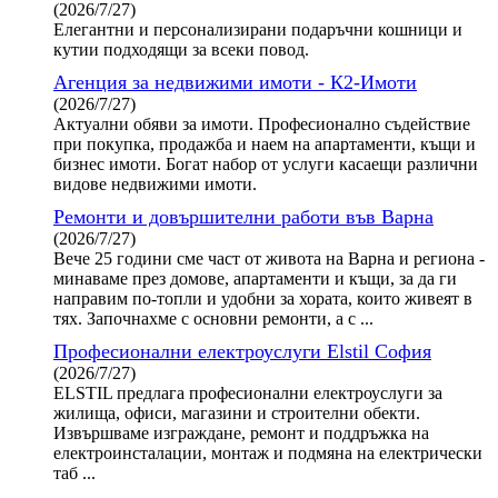
(2026/7/27)
Елегантни и персонализирани подаръчни кошници и
кутии подходящи за всеки повод.
Агенция за недвижими имоти - К2-Имоти
(2026/7/27)
Актуални обяви за имоти. Професионално съдействие
при покупка, продажба и наем на апартаменти, къщи и
бизнес имоти. Богат набор от услуги касаещи различни
видове недвижими имоти.
Ремонти и довършителни работи във Варна
(2026/7/27)
Вече 25 години сме част от живота на Варна и региона -
минаваме през домове, апартаменти и къщи, за да ги
направим по-топли и удобни за хората, които живеят в
тях. Започнахме с основни ремонти, а с ...
Професионални електроуслуги Elstil София
(2026/7/27)
ELSTIL предлага професионални електроуслуги за
жилища, офиси, магазини и строителни обекти.
Извършваме изграждане, ремонт и поддръжка на
електроинсталации, монтаж и подмяна на електрически
таб ...