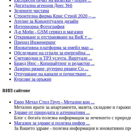
Експресен печат на визитки - поръч ...
Дигитална агенция Диес Уеб
Зелените чистачи
Строителна фирма Крис Строй 2020 – ...
Ателие за Концептуален дизайн
Интериорна Фотография
Д-р Моби - GSM сервиз и магазин
Откриване и отстраняване на ВиК т ...
Прециз Инженеринг
Иновативна платформа за имейл мар ...
Обследване на сгради за енергийна ...
Счетоводни и ТРЗ услуги. Виртуале ...
Бранд Нюс - Копирайтинг и редактор ...
Лазерно рязане, рутерно рязане Со ...
Отпушване на канали и почистване ...
Курсове за оръжие
ВИП сайтове
Евро Метал Стил Груп - Метални кон ...
Метални врати за апартаменти, мазета, складове и гаражи,
Здраве от природата и алтернативн ...
Блог с богата полезна информация за лечението с природни
Магазин за здраве и полезна инфор ...
За Вашето здраве - полезна информация и иновативни прод