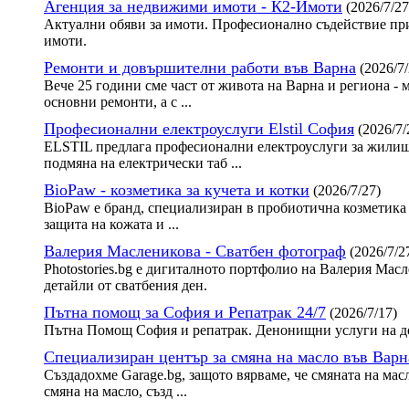
Агенция за недвижими имоти - К2-Имоти
(2026/7/27
Актуални обяви за имоти. Професионално съдействие при
имоти.
Ремонти и довършителни работи във Варна
(2026/7/
Вече 25 години сме част от живота на Варна и региона - 
основни ремонти, а с ...
Професионални електроуслуги Elstil София
(2026/7/
ELSTIL предлага професионални електроуслуги за жилища
подмяна на електрически таб ...
BioPaw - козметика за кучета и котки
(2026/7/27)
BioPaw е бранд, специализиран в пробиотична козметика 
защита на кожата и ...
Валерия Масленикова - Сватбен фотограф
(2026/7/2
Photostories.bg е дигиталното портфолио на Валерия Ма
детайли от сватбения ден.
Пътна помощ за София и Репатрак 24/7
(2026/7/17)
Пътна Помощ София и репатрак. Денонищни услуги на до
Специализиран център за смяна на масло във Варн
Създадохме Garage.bg, защото вярваме, че смяната на мас
смяна на масло, създ ...