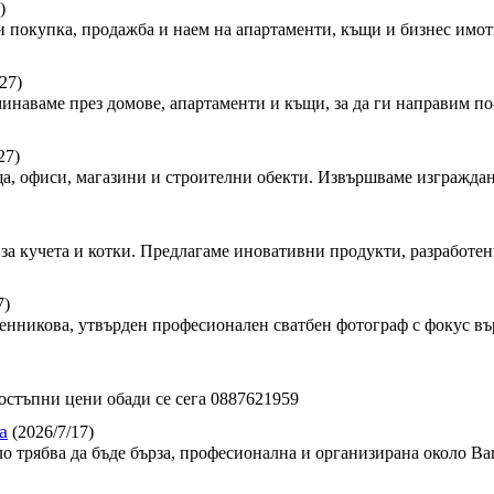
)
 покупка, продажба и наем на апартаменти, къщи и бизнес имот
27)
минаваме през домове, апартаменти и къщи, за да ги направим по-
27)
, офиси, магазини и строителни обекти. Извършваме изграждан
за кучета и котки. Предлагаме иновативни продукти, разработен
7)
сленникова, утвърден професионален сватбен фотограф с фокус в
стъпни цени обади се сега 0887621959
а
(2026/7/17)
ло трябва да бъде бърза, професионална и организирана около Ва