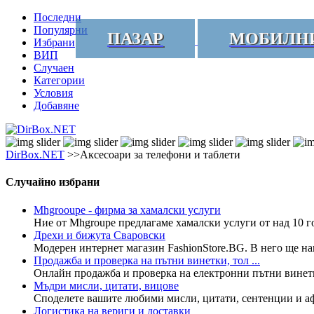
Последни
Популярни
ПАЗАР
МОБИЛН
Избрани
ВИП
Случаен
Категории
Условия
Добавяне
DirBox.NET
>>Аксесоари за телефони и таблети
Случайно избрани
Mhgrooupe - фирма за хамалски услуги
Ние от Mhgroupe предлагаме хамалски услуги от над 10 го
Дрехи и бижута Сваровски
Модерен интернет магазин FashionStore.BG. В него ще нам
Продажба и проверка на пътни винетки, тол ...
Онлайн продажба и проверка на електронни пътни винетки 
Мъдри мисли, цитати, вицове
Споделете вашите любими мисли, цитати, сентенции и афо
Логистика на вериги и доставки