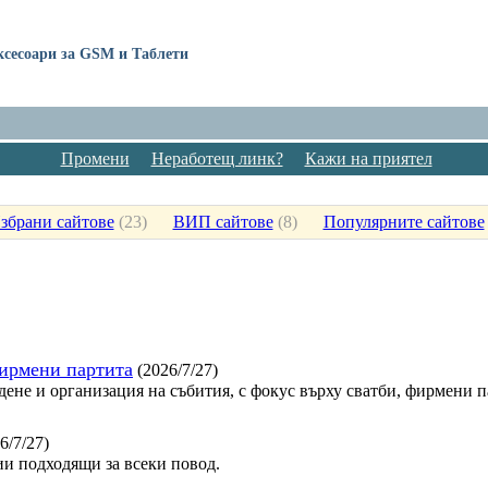
Аксесоари за GSM и Таблети
Промени
Неработещ линк?
Кажи на приятел
збрани сайтове
(
23
)
ВИП сайтове
(
8
)
Популярните сайтове
фирмени партита
(2026/7/27)
дене и организация на събития, с фокус върху сватби, фирмени 
6/7/27)
и подходящи за всеки повод.