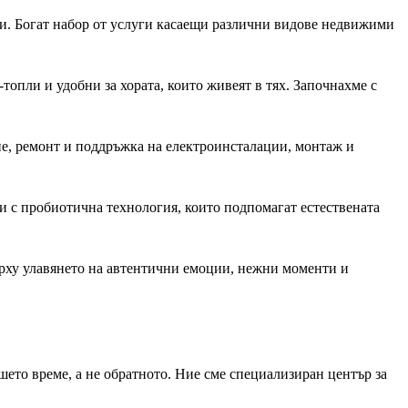
и. Богат набор от услуги касаещи различни видове недвижими
топли и удобни за хората, които живеят в тях. Започнахме с
е, ремонт и поддръжка на електроинсталации, монтаж и
и с пробиотична технология, които подпомагат естествената
ърху улавянето на автентични емоции, нежни моменти и
шето време, а не обратното. Ние сме специализиран център за