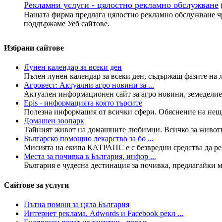
Рекламни услуги - цялостно рекламно обслужване
Нашата фирма предлага цялостно рекламно обслужване чр
поддържаме Уеб сайтове.
Избрани сайтове
Лунен календар за всеки ден
Пълен лунен календар за всеки ден, съдържащ фазите на лу
Агровест: Актуални агро новини за ...
Актуален информационен сайт за агро новини, земеделие,
Epis - информацията която търсите
Полезна информация от всички сфери. Обяснение на нещата
Домашен зоопарк
Тайният живот на домашните любимци. Всичко за животнит
Българско помощно лекарство за бо ...
Мисията на екипа КАТРАПС е с безвредни средства да рес
Места за почивка в България, инфор ...
България е чудесна дестинация за почивка, предлагайки мн
Сайтове за услуги
Пътна помощ за цяла България
Интернет реклама. Adwords и Facebook рекл ...