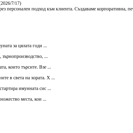
(2026/7/17)
ез персонален подход към клиента. Създаваме корпоративна, пе
ната за цялата годи ...
 зърнопроизводство, ...
, които търсите. Взе ...
е в света на хората. Х ...
тартира имунната сис ...
ожество места, кои ...