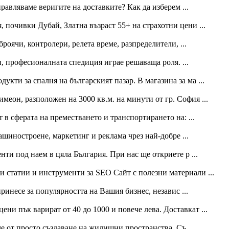
равляваме веригите на доставките? Как да изберем ...
 почивки Дубай, Златна възраст 55+ на страхотни цени ...
оячи, контролери, релета време, разпределители, ...
, професионалната спедиция играе решаваща роля. ...
дукти за спалня на българският пазар. В магазина за ма ...
меон, разположен на 3000 кв.м. на минути от гр. София ...
 в сферата на преместването и транспортирането на: ...
шиностроене, маркетинг и реклама чрез най-добре ...
нти под наем в цяла България. При нас ще откриете р ...
и статии и инструменти за SEO Сайт с полезни материали ...
ринесе за популярността на Вашия бизнес, независ ...
ни пък варират от 40 до 1000 и повече лева. Доставкат ...
е от просто създаване на жилищни пространства. Съ ...