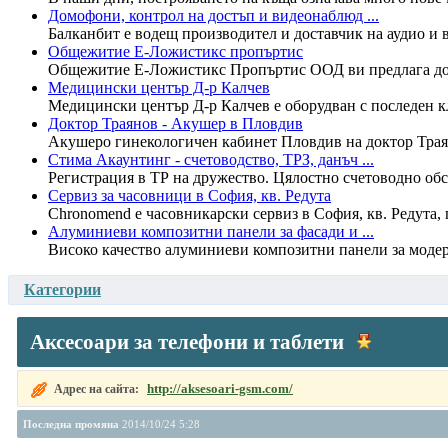
Домофони, контрол на достъп и видеонаблюд ...
Балканбит е водещ производител и доставчик на аудио и в
Общежитие Е-Ложистикс пропъртис
Общежитие Е-Ложистикс Пропъртис ООД ви предлага дост
Медицински център Д-р Калчев
Медицински център Д-р Калчев е оборудван с последен кл
Доктор Траянов - Акушер в Пловдив
Акушеро гинекологичен кабинет Пловдив на доктор Трая
Стима Акаунтинг - счетоводство, ТРЗ, данъч ...
Регистрация в ТР на дружество. Цялостно счетоводно обс
Сервиз за часовници в София, кв. Редута
Chronomend е часовникарски сервиз в София, кв. Редута,
Алуминиеви композитни панели за фасади и ...
Високо качество алуминиеви композитни панели за модерн
Категории
Аксесоари за телефони и таблети
http://aksesoari-gsm.com/
Адрес на сайта:
Последна промяна
2014/10/24 5:28