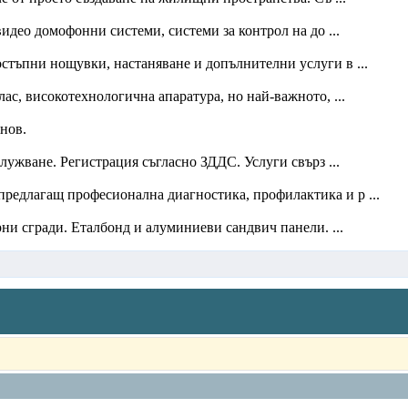
идео домофонни системи, системи за контрол на до ...
ъпни нощувки, настаняване и допълнителни услуги в ...
ас, високотехнологична апаратура, но най-важното, ...
нов.
лужване. Регистрация съгласно ЗДДС. Услуги свърз ...
 предлагащ професионална диагностика, профилактика и р ...
и сгради. Еталбонд и алуминиеви сандвич панели. ...