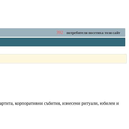
392
потребителя посетиха този сайт
партита, корпоративни събития, изнесени ритуали, юбилеи и