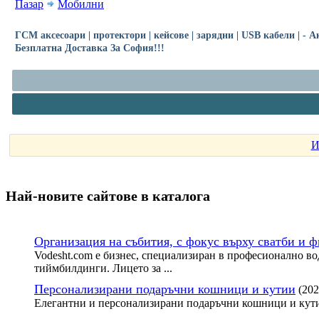
Пазар
Мобилни
ГСМ аксесоари | протектори | кейсове | зарядни | USB кабели | - 
Безплатна Доставка За София!!!
И
Най-новите сайтoве в каталога
Организация на събития, с фокус върху сватби и 
Vodesht.com е бизнес, специализиран в професионално во
тиймбилдинги. Лицето за ...
Персонализирани подаръчни кошници и кутии
(202
Елегантни и персонализирани подаръчни кошници и кути