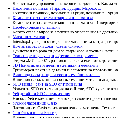
Логистика и управление на вериги на доставки: Как да уп
Езкотични почивки вГърция, Турция, Мароко, ...
Екзотични почивки, почивки в Гърция, почивки в Турция,
Компоненти за автоматизация и пневматика
Компоненти за автоматизация и пневматика. Инвертори, бр
Професионална спедиция
Когато става въпрос за ефективно управление на доставки
Магазин за матраци
Intershop.bg e един от водещите магазини за матраци и про
Дом за възрастни хора - Свети Симеон
Единствен по рода си дом за стари хора и хоспис Свети Си
Транспортни услуги, професионално премес ...
Фирма „МИТ 2007“, разполага с голям екип от хора с опит
3D Принтиране и печат на детайли и елементи
Триизмерен печат на детайли и елементи за прототипи, ма
Вили под наем, къщи за гости, семейни хотел ...
Вили под наем, къщи за гости, семейни хотели и апартаме
SEO визия - сайт за SEO оптимизация
Услуги за SEO оптимизация на сайтове, SEO курс, полезн
Уеб дизайн и SEO оптимизация
Нисома Уеб е компания, която чрез своите проекти ще доп
Мъжки часовници Casio
Часовниците Casio са изключително качествени. Техните це
Сглобяеми къщи Екозид
В наши дни, построяването на къща означава много повеч