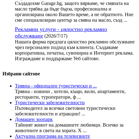
Създадохме Garage.bg, защото вярваме, че смяната на
масло трябва да бъде бърза, професионална и
организирана около Вашето време, а не обратното. Ние
сме специализиран център за смяна на масло, създ ...
Рекламни услуги - цялостно рекламно
обслужване
(2026/7/17)
Нашата фирма предлага цялостно рекламно обслужване
чрез персонален подход към клиента. Създаваме
корпоративна, печатна, сувенирна и Интернет реклама.
Изграждаме и поддържаме Уеб сайтове.
Избрани сайтове
Трявна - официален туристически и ...
Трявна - новини , хотели, къщи, вили, апартаменти,
ресторанти, туроператори, ф ...
Туристически забележителности
Пътеводител за всички световни туристически
забележителности и атракции! ...
Домашен зоопарк
Тайният живот на домашните любимци. Всичко за
животните в света на хората. Х ...
Актуална програма на телевизиите