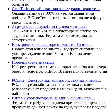
оферти вс ...
GeneTech - онлайн магазин за натурални храните ...
Онлайн магазин за 100% натурални хранителни
добавки. В GeneTech се отнасяме с внимание и фокус
върху чистите с ...
Aкредитирана служба по трудова медицина
"ИСА-МИЛЕНИУМ 3" е регистрирана служба по
трудова медицина. Фирмата е акредитирана за:
електрически ...
Електрически конвертори от магазин Ел ото ...
Нямате отопление за зимата? Подарете си топлина и
уют през студените дни. Магазин Ел отопление
предлага ...
Поръчай храна за вкъщи
Изберете ресторант и меню, поръчайте обяд или вечеря
бързо и лесно през order.bg Вземете приготвените ястия
...
PCzone - Електроника, компютри, техника и пери ...
PCzone.bg е онлайн магазин за техника с голямо
разнообразие от продукти на ниски цени, включително
най-новит ...
Интер Нутс-пакетиране на ядки и сушени пло ...
Фирма Интер Нутс е създадена през 2005г. Фирмата е с
предмет на дейност печене на ядки, сушене на плодове