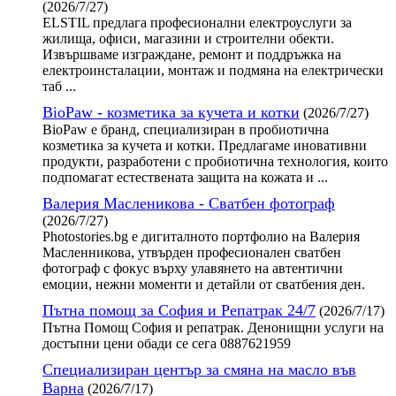
(2026/7/27)
ELSTIL предлага професионални електроуслуги за
жилища, офиси, магазини и строителни обекти.
Извършваме изграждане, ремонт и поддръжка на
електроинсталации, монтаж и подмяна на електрически
таб ...
BioPaw - козметика за кучета и котки
(2026/7/27)
BioPaw е бранд, специализиран в пробиотична
козметика за кучета и котки. Предлагаме иновативни
продукти, разработени с пробиотична технология, които
подпомагат естествената защита на кожата и ...
Валерия Масленикова - Сватбен фотограф
(2026/7/27)
Photostories.bg е дигиталното портфолио на Валерия
Масленникова, утвърден професионален сватбен
фотограф с фокус върху улавянето на автентични
емоции, нежни моменти и детайли от сватбения ден.
Пътна помощ за София и Репатрак 24/7
(2026/7/17)
Пътна Помощ София и репатрак. Денонищни услуги на
достъпни цени обади се сега 0887621959
Специализиран център за смяна на масло във
Варна
(2026/7/17)