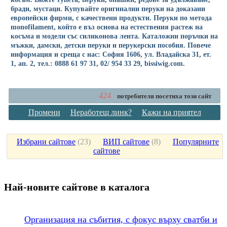
бради, мустаци. Купувайте оригинални перуки на доказани
европейски фирми, с качествени продукти. Перуки по метода
monofilament, който е въз основа на естествения растеж на
косъма и модели със силиконова лента. Каталожни поръчки на
мъжки, дамски, детски перуки и перукерски пособия. Повече
информация и среща с нас: София 1606, ул. Владайска 31, ет.
1, ап. 2, тел.: 0888 61 97 31, 02/ 954 33 29, bissiwig.com.
424
потребителя посетиха този сайт
Промени
Неработещ линк?
Кажи на приятел
Избрани сайтове
(
23
)
ВИП сайтове
(
8
)
Популярните
сайтове
Най-новите сайтoве в каталога
Организация на събития, с фокус върху сватби и