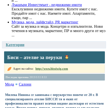
и ...
Лъкшъри Инвестмънт - недвижими имоти
Ексклузивни недвижими имоти. Купете имот с нас.
Продайте имот с нас. Наемете имот. Апартаменти,
къщи, пар ...
Музика, мода, лайфстайл, PR маркетинг
Сайт за музика и мода. Концетри и изпълнители. Нови
течения в музиката, маркетинг, ПР и много други от муз
...
Категории
Биси – ателие за перуки
http://www.bissiwig.com
Адрес на сайта:
Последна промяна
2013/1/11 8:53
Мода
Салони
Милена Нинова се занимава с перукерство повече от 20 г. В
специализираното ателие БИССИ тя и екип от
професионалисти правят всички видове аксесоари от естествен
косъм. Вижте тупета, перуки, опашки, редове за удължаване,