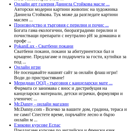
Онлайн арт галерия Даниела Стойкова масле ...
Авторски модерни картини живопис на художника
Даниела Стойкова. Тук може да разгледате картини
маслен ...
Производство и търговия с перилни и почис ...
Богата гама екологични, биоразградими перилни и
почистващи препарати с неутрално рН за домашна и
профе ...
PokaniLux - Сватбени покани
Сватбени покани, покани за абитуриентски бал и
кръщене. Предлагаме и подаръчета за гости, кутийки за
под ...
Онлайн игри
Не посещавайте нашият сайт за онлайн флаш игри!
Води до пристрастяване!
Меридиан ООД - търговия с канцеларски мате ...
Фирмата се занимава с внос и дистрибуция на
канцеларски материали, детски играчки, формуляри и
ученичес ...
Mr.Danny - онлайн магазин
Mr.Danny.com - Всичко за вашите дом, градина, тераса и
не само! Спестете време, поръчайте лесно и бързо
онлайн м ...
Езикови курсове Еспас
Предлагаме курсове по английски и френски език,