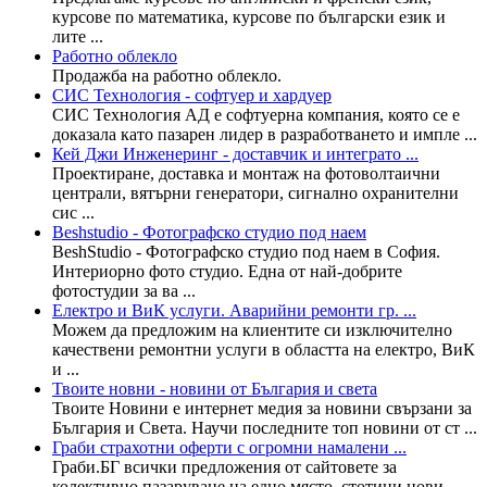
курсове по математика, курсове по български език и
лите ...
Работно облекло
Продажба на работно облекло.
СИС Технология - софтуер и хардуер
СИС Технология АД е софтуерна компания, която се е
доказала като пазарен лидер в разработването и импле ...
Кей Джи Инженеринг - доставчик и интеграто ...
Проектиране, доставка и монтаж на фотоволтаични
централи, вятърни генератори, сигнално охранителни
сис ...
Beshstudio - Фотографско студио под наем
BeshStudio - Фотографско студио под наем в София.
Интериорно фото студио. Една от най-добрите
фотостудии за ва ...
Електро и ВиК услуги. Аварийни ремонти гр. ...
Можем да предложим на клиентите си изключително
качествени ремонтни услуги в областта на електро, ВиК
и ...
Твоите новни - новини от България и света
Твоите Новини е интернет медия за новини свързани за
България и Света. Научи последните топ новини от ст ...
Граби страхотни оферти с огромни намалени ...
Граби.БГ всички предложения от сайтовете за
колективно пазаруване на едно място, стотици нови