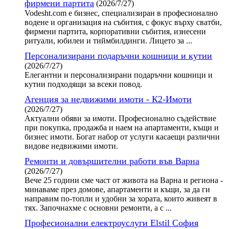
фирмени партита
(2026/7/27)
Vodesht.com е бизнес, специализиран в професионално
водене и организация на събития, с фокус върху сватби,
фирмени партита, корпоративни събития, изнесени
ритуали, юбилеи и тиймбилдинги. Лицето за ...
Персонализирани подаръчни кошници и кутии
(2026/7/27)
Елегантни и персонализирани подаръчни кошници и
кутии подходящи за всеки повод.
Агенция за недвижими имоти - К2-Имоти
(2026/7/27)
Актуални обяви за имоти. Професионално съдействие
при покупка, продажба и наем на апартаменти, къщи и
бизнес имоти. Богат набор от услуги касаещи различни
видове недвижими имоти.
Ремонти и довършителни работи във Варна
(2026/7/27)
Вече 25 години сме част от живота на Варна и региона -
минаваме през домове, апартаменти и къщи, за да ги
направим по-топли и удобни за хората, които живеят в
тях. Започнахме с основни ремонти, а с ...
Професионални електроуслуги Elstil София