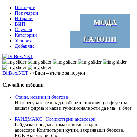
Последни
Популярни
Избрани
МОДА
ВИП
Случаен
Категории
САЛОНИ
Условия
Добавяне
DirBox.NET
>>Биси – ателие за перуки
Случайно избрани
Стаии, новини и блогове
Интересувате се как да изберете подходящ софтуер за
вашата фирма и какви гункционалности да има , в блог
...
РАЙДМАКС - Компютърни аксесоари
Райдмакс предлага гама от компютърни
аксесоари.Компютърни кутии, захранващи блокове,
RGB Аксесоари, Охла ...