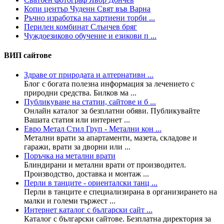
Копи център Чуденн Свят във Варна
Ръчно изработка на хартиени торби ...
Перилен комбинат Слънчев бряг
Чуждоезиково обучение и езикови п ...
ВИП сайтове
Здраве от природата и алтернативн ...
Блог с богата полезна информация за лечението с
природни средства. Билков ма ...
Публикуване на статии, сайтове и б ...
Онлайн каталог за безплатни обяви. Публикувайте
Вашата статия или интернет ...
Евро Метал Стил Груп - Метални кон ...
Метални врати за апартаменти, мазета, складове и
гаражи, врати за дворни или ...
Поръчка на метални врати
Блиндирани и метални врати от производител.
Производство, доставка и монтаж ...
Перли в танците - ориенталски танц ...
Перли в танците е специализирана в организирането на
малки и големи тържест ...
Интернет каталог с български сайт ...
Каталог с български сайтове. Безплатна директория за