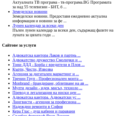
Актуалната ТВ програма - тв-програма.BG Програмата
за над 55 телевизии - БНТ, б ...
Земеделски новини
Земеделски новини. Предоставя ежедневно актуална
информация и новини за фе ...
Лунен календар за всеки ден
Пълен лунен календар за всеки ден, съдържащ фазите на
луната за цялата годи ...
Сайтове за услуги
Адвокатска кантора Лаков и партнь ...
Адвокатство дружество Смолички и ...
Тони ДДД - Борба с вредители в Плов ...
Кърти, Чисти, Извозва
Агенция за дигитален маркетинг и ...
Тренин Груп - Професионален монта ...
Monbrand - брандиране, облепване на ав ...
Мулти дизайн - идея, мисъл, техноло ...
Превод и легализация на ниски цен ...
Адвокатска кантора. Адвокатски ус ...
Лингвисти - агенция за професиона ...
Надеждни ремонти в София
Кера Глас - душ кабини и паравани
Сватбен фотограф Явор Дончев