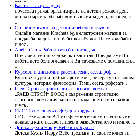
Касита - къща за деца
почасова грижа, организиране на детски рожден ден,
детски парти клуб, забавни събития за деца, логопед, о
...
Онлайн магазин за детски и бебешки обувки
Онлайн магазин Kracheta.bg е електронен магазин за
продажба на детски и бебешки обувки. Не се колебайте
и дос ...
Anelia Care - Работа като болногледачи
Ние сме агенция за човешки капитал. Предлагаме Ви
работа като болногледачи и Ви свързваме с домакинства
...
Курсови и дипломни работи, теми, есета, реф ...
Курсове и уроци по български език, литература, езикова
култура, история, философия. Теми, есета, реферати ...
Раев Строй - строително - търговска компан ...
„РАЕВ СТРОЙ“ ЕООД е съвременна строително-
търговска компания, която от създаването си се рaзвива
и усъ ...
СИС Технология - софтуер и хардуер
СИС Технология АД е софтуерна компания, която се е
доказала като пазарен лидер в разработването и импле ...
Детска кухня Happy Bebe в гр.Бургас
Детска Кухня Happy Bebe предлага на своите клиенти