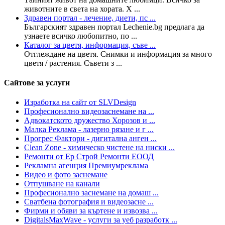
животните в света на хората. Х ...
Здравен портал - лечение, диети, пс ...
Българският здравен портал Lechenie.bg предлага да
узнаете всичко любопитно, по ...
Каталог за цветя, информация, съве ...
Отглеждане на цветя. Снимки и информация за много
цветя / растения. Съвети з ...
Сайтове за услуги
Изработка на сайт от SLVDesign
Професионално видеозаснемане на ...
Адвокатското дружество Хорозов и ...
Малка Реклама - лазерно рязане и г ...
Прогрес Фактори - дигитална анген ...
Clean Zone - химическо чистене на ниски ...
Ремонти от Ер Строй Ремонти ЕООД
Рекламна агенция Премиумреклама
Видео и фото заснемане
Отпушване на канали
Професионално заснемане на домаш ...
Сватбена фотография и видеозасне ...
Фирми и обяви за къртене и извозва ...
DigitalsMaxWave - услуги за уеб разработк ...