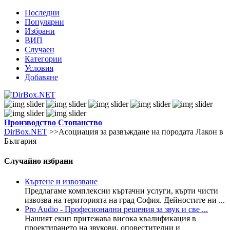
Последни
Популярни
Избрани
ВИП
Случаен
Категории
Условия
Добавяне
Производство
Стопанство
DirBox.NET
>>Асоциация за развъждане на породата Лакон в
България
Случайно избрани
Къртене и извозване
Предлагаме комплексни къртачни услуги, кърти чисти
извозва на територията на град София. Дейностите ни ...
Pro Audio - Професионални решения за звук и све ...
Нашият екип притежава висока квалификация в
проектирането на звукови, оповестителни и