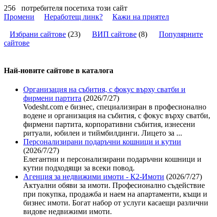
256
потребителя посетиха този сайт
Промени
Неработещ линк?
Кажи на приятел
Избрани сайтове
(
23
)
ВИП сайтове
(
8
)
Популярните
сайтове
Най-новите сайтoве в каталога
Организация на събития, с фокус върху сватби и
фирмени партита
(2026/7/27)
Vodesht.com е бизнес, специализиран в професионално
водене и организация на събития, с фокус върху сватби,
фирмени партита, корпоративни събития, изнесени
ритуали, юбилеи и тиймбилдинги. Лицето за ...
Персонализирани подаръчни кошници и кутии
(2026/7/27)
Елегантни и персонализирани подаръчни кошници и
кутии подходящи за всеки повод.
Агенция за недвижими имоти - К2-Имоти
(2026/7/27)
Актуални обяви за имоти. Професионално съдействие
при покупка, продажба и наем на апартаменти, къщи и
бизнес имоти. Богат набор от услуги касаещи различни
видове недвижими имоти.