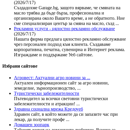
(2026/7/17)
Създадохме Garage.bg, защото вярваме, че смяната на
масло трябва да бъде бърза, професионална и
организирана около Вашето време, а не обратното. Ние
сме специализиран център за смяна на масло, създ ...
Рекламни услуги - цялостно рекламно обслужване
(2026/7/17)
Нашата фирма предлага цялостно рекламно обслужване
чрез персонален подход към клиента. Създаваме
корпоративна, печатна, сувенирна и Интернет реклама.
Изграждаме и поддържаме Уеб сайтове.
Избрани сайтове
Агровест: Актуални агро новини за ...
Актуален информационен сайт за агро новини,
земеделие, зърнопроизводство, ...
Туристически забележителности
Пътеводител за всички световни туристически
забележителности и атракции! ...
Здравна социална мрежа Кредоуеб
Здравен сайт, в който можете да си запазите час при
лекар, да получите профе ...
Домашен зоопарк
Тайният живот на домашните любимци. Всичко за