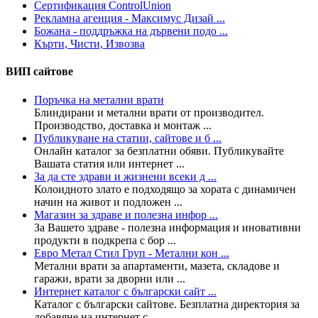
Сертификация ControlUnion
Рекламна агенция - Максимус Дизай ...
Божана - поддръжка на дървени подо ...
Кърти, Чисти, Извозва
ВИП сайтове
Поръчка на метални врати
Блиндирани и метални врати от производител.
Производство, доставка и монтаж ...
Публикуване на статии, сайтове и б ...
Онлайн каталог за безплатни обяви. Публикувайте
Вашата статия или интернет ...
За да сте здрави и жизнени всеки д ...
Колoидното злато е подходящо за хората с динамичен
начин на живот и подложен ...
Магазин за здраве и полезна инфор ...
За Вашето здраве - полезна информация и иновативни
продукти в подкрепа с бор ...
Евро Метал Стил Груп - Метални кон ...
Метални врати за апартаменти, мазета, складове и
гаражи, врати за дворни или ...
Интернет каталог с български сайт ...
Каталог с български сайтове. Безплатна директория за
добавяне на интернет с ...