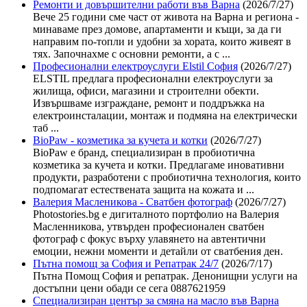
Ремонти и довършителни работи във Варна
(2026/7/27)
Вече 25 години сме част от живота на Варна и региона -
минаваме през домове, апартаменти и къщи, за да ги
направим по-топли и удобни за хората, които живеят в
тях. Започнахме с основни ремонти, а с ...
Професионални електроуслуги Elstil София
(2026/7/27)
ELSTIL предлага професионални електроуслуги за
жилища, офиси, магазини и строителни обекти.
Извършваме изграждане, ремонт и поддръжка на
електроинсталации, монтаж и подмяна на електрически
таб ...
BioPaw - козметика за кучета и котки
(2026/7/27)
BioPaw е бранд, специализиран в пробиотична
козметика за кучета и котки. Предлагаме иновативни
продукти, разработени с пробиотична технология, които
подпомагат естествената защита на кожата и ...
Валерия Масленикова - Сватбен фотограф
(2026/7/27)
Photostories.bg е дигиталното портфолио на Валерия
Масленникова, утвърден професионален сватбен
фотограф с фокус върху улавянето на автентични
емоции, нежни моменти и детайли от сватбения ден.
Пътна помощ за София и Репатрак 24/7
(2026/7/17)
Пътна Помощ София и репатрак. Денонищни услуги на
достъпни цени обади се сега 0887621959
Специализиран център за смяна на масло във Варна