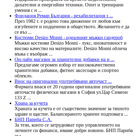
дихателни и енергийни техники. Опит и тренирани
умения с н ...
Фондация Ремар България - рехабилитация з ...
През 1982 г. е родено това движение от любов към
изгубените и подценени в обществото. Желанието е да
се въз ...
Костюми Desizo Monni - идеалният мъжки гардероб
Мъжки костюми Desizo Monni - лукс, иновативност и
високо качество на материалите. Desizo Monni облича
мъжа с въображ ...
Он-лайн магазин за хранителни добавки на н ...
Предлагаме огромен избор от висококачествени
хранителни добавки, фитнес аксесоари и спортно
облекло.
Внос на оригинални употребявани авточаст ...
Фирмата внася от 20 години оригинални употребявани
авточасти физически магазин в София ул.Цар Симеон
133 Z ...
Храна за кучета
Храната за кучета е от съществено значение за тяхното
здраве и щастие. Балансираното хранене подпомага ...
БНП Париба С.А.
За тези, които се затрудняват при управлението на
личните си финанси, имаме добри новини. БНП Париба
съз ...