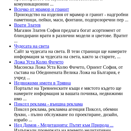
комуникационни ...
Всичко от мрамор и гранит
Произодство на изделия от мрамор и гранит - надгробни
паметници, пейки, маси, фонтани, подпрозоречни пер ...
Врати Златев
Магазин Златев София предлага богат асортимент от
блиндирани врати в различни модели и цветове. Вратит
...
Чудесата на света
Сайт за чудесата на света. В тези страници ще намерите
информация за чудесата на света, както за старите, ...
Ложа Уста Колю Фичето
Масонска Ложа Уста Колю Фичето, Ориент София, от
състава на Обединената Велика Ложа на България, е
учред ...
Недвижими имоти в Трявна
Порталът на Тревненските къщи е мястото където ще
намерите информация за вашата почивка, недвижими
имо ...
Пиксел реклама - външна реклама
Пиксел реклама, рекламна агенция Пиксел, обемни
букви, - пълно обслужване по проектиране, дизайн,
израбо ...
Нед Димов - Медитацията: Пътят към Природа ...
Издържали проверката на времето медитативни,