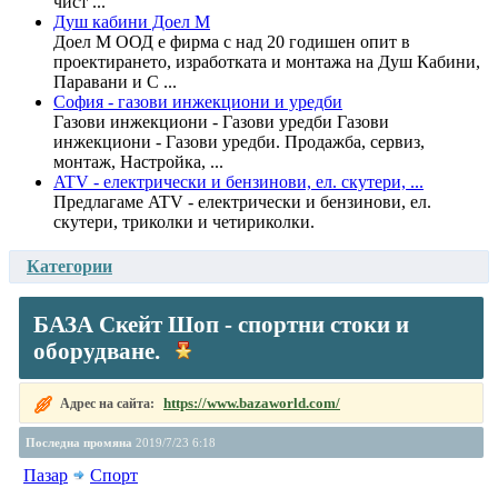
чист ...
Душ кабини Доел М
Доел М ООД е фирма с над 20 годишен опит в
проектирането, изработката и монтажа на Душ Кабини,
Паравани и С ...
София - газови инжекциони и уредби
Газови инжекциони - Газови уредби Газови
инжекциони - Газови уредби. Продажба, сервиз,
монтаж, Настройка, ...
ATV - електрически и бензинови, ел. скутери, ...
Предлагаме ATV - електрически и бензинови, ел.
скутери, триколки и четириколки.
Категории
БАЗА Скейт Шоп - спортни стоки и
оборудване.
https://www.bazaworld.com/
Адрес на сайта:
Последна промяна
2019/7/23 6:18
Пазар
Спорт