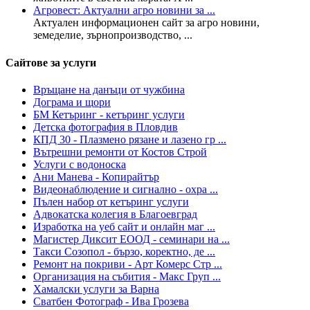
Агровест: Актуални агро новини за ...
Актуален информационен сайт за агро новини,
земеделие, зърнопроизводство, ...
Сайтове за услуги
Връщане на данъци от чужбина
Дограма и щори
БМ Кетъринг - кетъринг услуги
Детска фотография в Пловдив
КПД 30 - Плазмено рязане и лазено гр ...
Вътрешни ремонти от Костов Строй
Услуги с водоноска
Ани Манева - Копирайтър
Видеонаблюдение и сигнално - охра ...
Пълен набор от кетъринг услуги
Адвокатска колегия в Благоевград
Изработка на уеб сайт и онлайн маг ...
Магистер Диксит ЕООД - семинари на ...
Такси Созопол - бързо, коректно, де ...
Ремонт на покриви - Арт Комерс Стр ...
Oрганизация на събития - Макс Груп ...
Хамалски услуги за Варна
Сватбен Фотограф - Ива Грозева