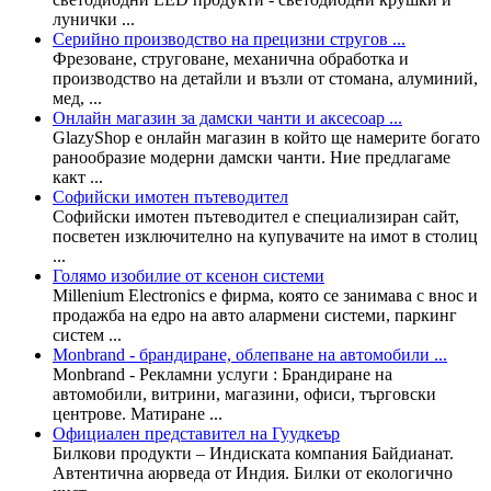
лунички ...
Серийно производство на прецизни стругов ...
Фрезоване, струговане, механична обработка и
производство на детайли и възли от стомана, алуминий,
мед, ...
Онлайн магазин за дамски чанти и аксесоар ...
GlazyShop е онлайн магазин в който ще намерите богато
ранообразие модерни дамски чанти. Ние предлагаме
какт ...
Софийски имотен пътеводител
Софийски имотен пътеводител е специализиран сайт,
посветен изключително на купувачите на имот в столиц
...
Голямо изобилие от ксенон системи
Millenium Electronics е фирма, която се занимава с внос и
продажба на едро на авто алармени системи, паркинг
систем ...
Monbrand - брандиране, облепване на автомобили ...
Monbrand - Рекламни услуги : Брандиране на
автомобили, витрини, магазини, офиси, търговски
центрове. Матиране ...
Официален представител на Гуудкеър
Билкови продукти – Индиската компания Байдианат.
Автентична аюрведа от Индия. Билки от екологично