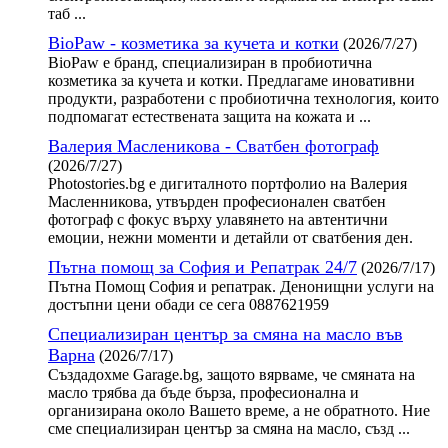
таб ...
BioPaw - козметика за кучета и котки
(2026/7/27)
BioPaw е бранд, специализиран в пробиотична
козметика за кучета и котки. Предлагаме иновативни
продукти, разработени с пробиотична технология, които
подпомагат естествената защита на кожата и ...
Валерия Масленикова - Сватбен фотограф
(2026/7/27)
Photostories.bg е дигиталното портфолио на Валерия
Масленникова, утвърден професионален сватбен
фотограф с фокус върху улавянето на автентични
емоции, нежни моменти и детайли от сватбения ден.
Пътна помощ за София и Репатрак 24/7
(2026/7/17)
Пътна Помощ София и репатрак. Денонищни услуги на
достъпни цени обади се сега 0887621959
Специализиран център за смяна на масло във
Варна
(2026/7/17)
Създадохме Garage.bg, защото вярваме, че смяната на
масло трябва да бъде бърза, професионална и
организирана около Вашето време, а не обратното. Ние
сме специализиран център за смяна на масло, създ ...