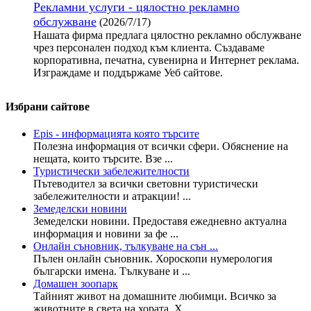
Рекламни услуги - цялостно рекламно
обслужване
(2026/7/17)
Нашата фирма предлага цялостно рекламно обслужване
чрез персонален подход към клиента. Създаваме
корпоративна, печатна, сувенирна и Интернет реклама.
Изграждаме и поддържаме Уеб сайтове.
Избрани сайтове
Epis - информацията която търсите
Полезна информация от всички сфери. Обяснение на
нещата, които търсите. Взе ...
Туристически забележителности
Пътеводител за всички световни туристически
забележителности и атракции! ...
Земеделски новини
Земеделски новини. Предоставя ежедневно актуална
информация и новини за фе ...
Онлайн съновник, тълкуване на сън ...
Пълен онлайн съновник. Хороскопи нумерология
български имена. Тълкуване и ...
Домашен зоопарк
Тайният живот на домашните любимци. Всичко за
животните в света на хората. Х ...