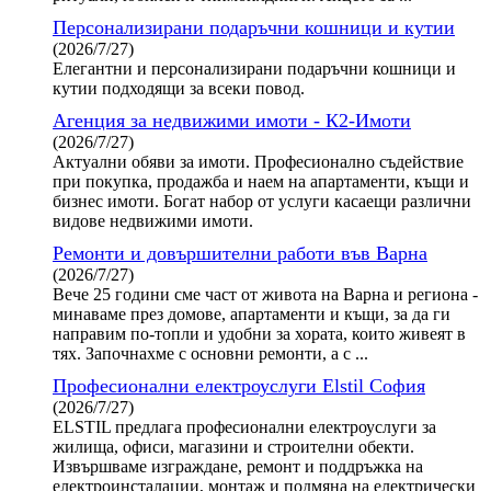
Персонализирани подаръчни кошници и кутии
(2026/7/27)
Елегантни и персонализирани подаръчни кошници и
кутии подходящи за всеки повод.
Агенция за недвижими имоти - К2-Имоти
(2026/7/27)
Актуални обяви за имоти. Професионално съдействие
при покупка, продажба и наем на апартаменти, къщи и
бизнес имоти. Богат набор от услуги касаещи различни
видове недвижими имоти.
Ремонти и довършителни работи във Варна
(2026/7/27)
Вече 25 години сме част от живота на Варна и региона -
минаваме през домове, апартаменти и къщи, за да ги
направим по-топли и удобни за хората, които живеят в
тях. Започнахме с основни ремонти, а с ...
Професионални електроуслуги Elstil София
(2026/7/27)
ELSTIL предлага професионални електроуслуги за
жилища, офиси, магазини и строителни обекти.
Извършваме изграждане, ремонт и поддръжка на
електроинсталации, монтаж и подмяна на електрически