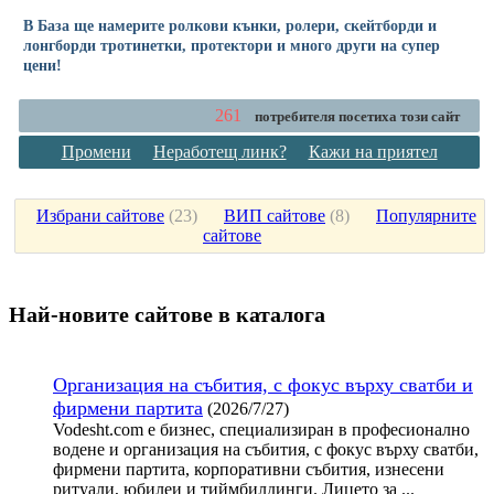
В База ще намерите ролкови кънки, ролери, скейтборди и
лонгборди тротинетки, протектори и много други на супер
цени!
261
потребителя посетиха този сайт
Промени
Неработещ линк?
Кажи на приятел
Избрани сайтове
(
23
)
ВИП сайтове
(
8
)
Популярните
сайтове
Най-новите сайтoве в каталога
Организация на събития, с фокус върху сватби и
фирмени партита
(2026/7/27)
Vodesht.com е бизнес, специализиран в професионално
водене и организация на събития, с фокус върху сватби,
фирмени партита, корпоративни събития, изнесени
ритуали, юбилеи и тиймбилдинги. Лицето за ...