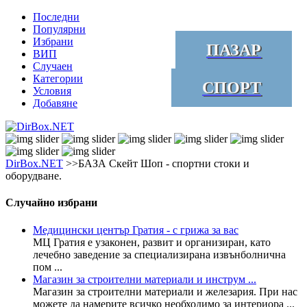
Последни
Популярни
Избрани
ПАЗАР
ВИП
Случаен
Категории
СПОРТ
Условия
Добавяне
DirBox.NET
>>БАЗА Скейт Шоп - спортни стоки и
оборудване.
Случайно избрани
Медицински център Гратия - с грижа за вас
МЦ Гратия е узаконен, развит и организиран, като
лечебно заведение за специализирана извънболнична
пом ...
Магазин за строителни материали и инструм ...
Магазин за строителни материали и железария. При нас
можете да намерите всичко необходимо за интериора ...