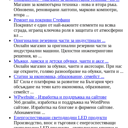
Магазин за компютърна техника - нова и втора ръка.
Обновени, реновирани лаптопи, маркови компютри,
втора ...
Ремонт на покриви Стефани
Покривът е един от най-важните елементи на всяка
сграда, играещ ключова роля в защитата от атмосферни
вл ...
Оригинални резервни части за индустриалн ...
Онлайн магазин за оригинални резервни части за
индустриални машини. Цялостни инженерингови
решения, ко ...
Мъжки, дамски и детски обувки, чанти и аксе ...
Онлайн магазин за обувки, чанти и аксесоари. При нас
ще откриете, голямо разнообразие на обувки, чанти и ...
Статии за икономика, образование, семейст ...
БГ Сила е платформа за развитие на България чрез
обсъждане на теми като икономика, образование,
семейст ...
WPwebsite - Изработка и поддръжка на сайтове
Уеб дизайн, изработка и поддръжка на WordPress
сайтове. Изработка на блогове и фирмени сайтове.
Абонаментни ...
Енергоспестяващи светодиодни LED продукти
Производство, внос и търговия с енергоспестяващи
светодиодни LED продукти - светодиодни крушки и