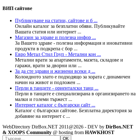
ВИП сайтове
Публикуване на статии, сайтове и б ...
Онлайн каталог за безплатни обяви. Публикувайте
Вашата статия или интернет ...
Магазин за здраве и полезна инфор ...
За Вашето здраве - полезна информация и иновативни
продукти в подкрепа с бор ...
Евро Метал Стил Груп - Метални кон ...
Метални врати за апартаменти, мазета, складове и
гаражи, врати за дворни или ...
За да сте здрави и жизнени всеки д ...
Колoидното злато е подходящо за хората с динамичен
начин на живот и подложен ...
Перли в танците - ориенталски танц ...
Перли в танците е специализирана в организирането на
малки и големи тържест ...
Интернет каталог с български сайт ...
Каталог с български сайтове. Безплатна директория за
добавяне на интернет с ...
WebDirectory DirBox.NET 2011@2026 - DEV by
DirBox.NET
& XOOPS Community
@ hosting from
HAWKHOST
OK