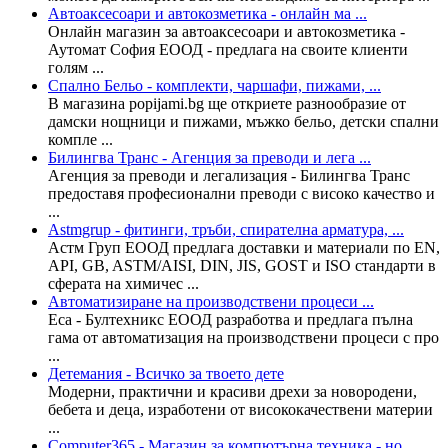
Автоаксесоари и автокозметика - онлайн ма ...
Онлайн магазин за автоаксесоари и автокозметика -
Аутомат София ЕООД - предлага на своите клиенти
голям ...
Спално Бельо - комплекти, чаршафи, пижами, ...
В магазина popijami.bg ще откриете разнообразие от
дамски нощници и пижами, мъжко бельо, детски спални
компле ...
Билингва Транс - Агенция за преводи и лега ...
Агенция за преводи и легализация - Билингва Транс
предоставя професионални преводи с високо качество и
...
Astmgrup - фитинги, тръби, спирателна арматура, ...
Астм Груп ЕООД предлага доставки и материали по EN,
API, GB, ASTM/AISI, DIN, JIS, GOST и ISO стандарти в
сферата на химичес ...
Автоматизиране на производствени процеси ...
Еса - Бултехникс ЕООД разработва и предлага пълна
гама от автоматизация на производствени процеси с про
...
Детемания - Всичко за твоето дете
Модерни, практични и красиви дрехи за новородени,
бебета и деца, изработени от висококачествени материи
...
Computer365 - Магазин за компютърна техника - но ...