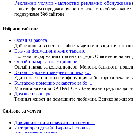
Рекламни услуги - цялостно рекламно обслужване
Нашата фирма предлага цялостно рекламно обслужване чр
поддържаме Уеб сайтове.
Избрани сайтове
Обяви за работа
Добре дошли в света на Jobee, където иновациите и технол
Epis - информацията която търсите
Полезна информация от всички сфери. Обяснение на нещата
Онлайн пазар за колекционери
Онлайн пазар за колекционери. Монети, банкноти, пощенс
Каталог здравни заведения и лекар ...
Един полезен портал с информация за български лекари, 
Българско помощно лекарство за бо ...
Мисията на екипа КАТРАПС е с безвредни средства да рес
Домашен зоопарк
Тайният живот на домашните любимци. Всичко за животнит
Сайтове за услуги
Довършителни и освежителни ремон ...
Интериорен дизайн Варна - Неповто ...