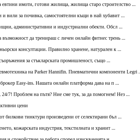
а евтини имоти, готови жилища, жилища старо строителство ...
 вили за почивка, самостоятелни къщи в най хубавит ...
ищни, административни и индустриални обекти. Обсл ...
а възможност да тренираш с личен онлайн фитнес трень ...
ьорски консултации. Правилно хранене, натурален к ...
ъоръжения за стъкларската промишленост, също ...
вмотехника на Parker Hannifin. Пневматични компоненти Legri ..
 брокер Easy-ins. Нашата онлайн платформа дава на п ...
4/7! Проблем на пътя? Ние сме тук, за да помогнем! Нез ...
активни цени
 от билкови тинктури произведени от селектирани бъл ...
ето, кожарската индустрия, текстилната и хранит ...
я и спокойствие за работа според изискванията н ...