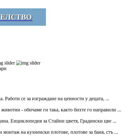
ТЕЛСТВО
ари
. Работи се за изграждане на ценности у децата, ...
ивотни - обичаме ги така, както бихте го направили ...
дина. Енциклопедия за Стайни цветя, Градински цве ...
монтаж на кухненски плотове, плотове за баня, стъ ...