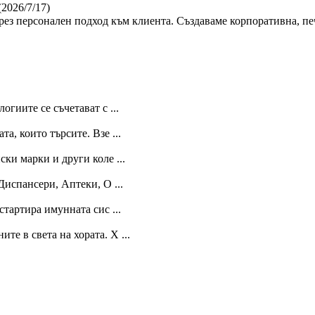
(2026/7/17)
ез персонален подход към клиента. Създаваме корпоративна, пе
огиите се съчетават с ...
, които търсите. Взе ...
ки марки и други коле ...
Диспансери, Аптеки, О ...
тартира имунната сис ...
е в света на хората. Х ...