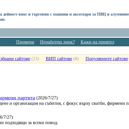
на дейност-внос и търговия с машини и аксесоари за ПВЦ и алумини
не.
Промени
Неработещ линк?
Кажи на приятел
збрани сайтове
(
23
)
ВИП сайтове
(
8
)
Популярните сайтове
фирмени партита
(2026/7/27)
дене и организация на събития, с фокус върху сватби, фирмени 
6/7/27)
и подходящи за всеки повод.