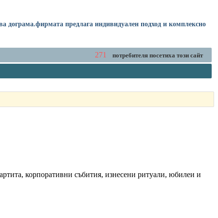
ева дограма.фирмата предлага индивидуален подход и комплексно
271
потребителя посетиха този сайт
партита, корпоративни събития, изнесени ритуали, юбилеи и