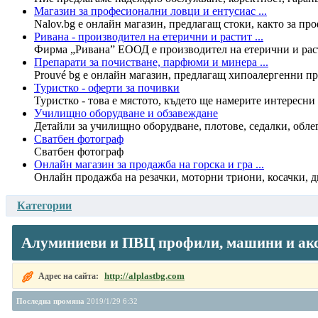
Магазин за професионални ловци и ентусиас ...
Nalov.bg е онлайн магазин, предлагащ стоки, както за про
Ривана - производител на етерични и растит ...
Фирма „Ривана” ЕООД е производител на етерични и раст
Препарати за почистване, парфюми и минера ...
Prouvé bg е онлайн магазин, предлагащ хипоалергенни пр
Туристко - оферти за почивки
Туристко - това е мястото, където ще намерите интересни
Училищно оборудване и обзавеждане
Детайли за училищно оборудване, плотове, седалки, облег
Сватбен фотограф
Сватбен фотограф
Онлайн магазин за продажба на горска и гра ...
Онлайн продажба на резачки, моторни триони, косачки, дв
Категории
Алуминиеви и ПВЦ профили, машини и ак
http://alplastbg.com
Адрес на сайта:
Последна промяна
2019/1/29 6:32