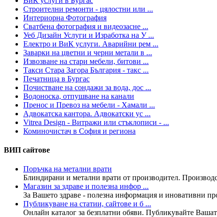
ВиК услуги в Бургас
Строителни ремонти - цялостни или ...
Интериорна Фотография
Сватбена фотография и видеозасне ...
Уеб Дизайн Услуги и Изработка на У ...
Електро и ВиК услуги. Аварийни рем ...
Заварки на цветни и черни метали в ...
Извозване на стари мебели, битови ...
Такси Стара Загора България - такс ...
Печатница в Бургас
Почистване на сондажи за вода, дос ...
Водоноска, отпушване на канали
Пренос и Превоз на мебели - Хамали ...
Адвокатска кантора. Адвокатски ус ...
Vitrea Design - Витражи или стъклописи - ...
Коминочистач в София и региона
ВИП сайтове
Поръчка на метални врати
Блиндирани и метални врати от производител. Производст
Магазин за здраве и полезна инфор ...
За Вашето здраве - полезна информация и иновативни прод
Публикуване на статии, сайтове и б ...
Онлайн каталог за безплатни обяви. Публикувайте Вашата