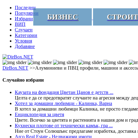
Последни
Популярни
БИЗНЕС
СТРОИ
Избрани
ВИП
Случаен
Категории
Условия
Добавяне
DirBox.NET
>>Алуминиеви и ПВЦ профили, машини и аксесо
Случайно избрани
Каузата на фондация Цветан Цанов е детств ...
Целта е да се предотвратят случаите на агресия между деца
Хотел за домашни любимци - Калинка, Варна
В хотел за домашни любимци Калинка, не просто гледаме ж
Енциклопедия за цветя
Цвете. Всичко за цветята и растенията в нашия дом и гра
Кухнески плотове от технически камък, гра ...
Ние от Стоун Солюшънс предлагаме изработка, доставка и 
Arco Real Estate - Недвижими имоти