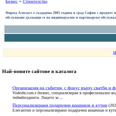
Бизнес
Строителство
Фирма Алпласт е създадена 2005 година в град София с предмет 
обслужване дължащи се на индивидуално и партньорско обслужва
И
Най-новите сайтoве в каталога
Организация на събития, с фокус върху сватби и 
Vodesht.com е бизнес, специализиран в професионално во
тиймбилдинги. Лицето за ...
Персонализирани подаръчни кошници и кутии
(202
Елегантни и персонализирани подаръчни кошници и кути