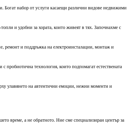
и. Богат набор от услуги касаещи различни видове недвижими
топли и удобни за хората, които живеят в тях. Започнахме с
е, ремонт и поддръжка на електроинсталации, монтаж и
и с пробиотична технология, които подпомагат естествената
ърху улавянето на автентични емоции, нежни моменти и
шето време, а не обратното. Ние сме специализиран център за