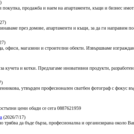
)
 покупка, продажба и наем на апартаменти, къщи и бизнес имот
27)
минаваме през домове, апартаменти и къщи, за да ги направим по-
27)
, офиси, магазини и строителни обекти. Извършваме изграждан
за кучета и котки. Предлагаме иновативни продукти, разработен
7)
сленникова, утвърден професионален сватбен фотограф с фокус в
стъпни цени обади се сега 0887621959
а
(2026/7/17)
ло трябва да бъде бърза, професионална и организирана около Ва