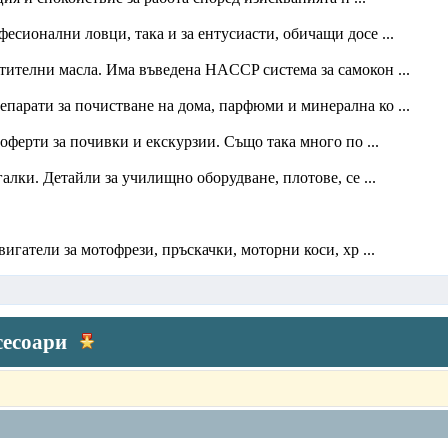
фесионални ловци, така и за ентусиасти, обичащи досе ...
ителни масла. Има въведена HACCP система за самокон ...
епарати за почистване на дома, парфюми и минерална ко ...
 оферти за почивки и екскурзии. Също така много по ...
алки. Детайли за училищно оборудване, плотове, се ...
игатели за мотофрези, пръскачки, моторни коси, хр ...
сесоари