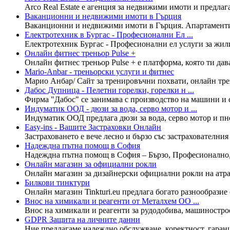
Arco Real Estate е агенция за недвижими имоти и предлаг
Ваканционни и недвижими имоти в Гърция
Ваканционни и недвижими имоти в Гърция. Апартаменти и
Електротехник в Бургас - Професионални Ел ...
Електротехник Бургас - Професионални ел услуги за жил
Онлайн фитнес треньор Pulse +
Онлайн фитнес треньор Pulse + е платформа, която ти дав
Mario-Anbar - треньорски услуги и фитнес
Марио Анбар/ Сайт за тренировъчни похвати, онлайн трен
Дабос Дупница - Пелетни горелки, горелки н ...
Фирма "Дабос" се занимава с производство на машини и с
Индуматик ООД - дюзи за вода, серво мотор и ...
Индуматик ООД предлага дюзи за вода, серво мотор и пне
Easy-ins - Вашите Застраховки Онлайн
Застраховането е вече лесно и бързо със застрахователния
Надеждна пътна помощ в София
Надеждна пътна помощ в София – Бързо, Професионално, 2
Онлайн магазин за официални рокли
Онлайн магазин за дизайнерски официални рокли на атр
Билкови тинктури
Онлайн магазин Tinkturi.eu предлага богато разнообразие
Внос на химикали и реагенти от Металхем ОО ...
Внос на химикали и реагенти за рудодобива, машиностроен
GDPR Защита на личните данни
Ние предлагаме надеждно обслужване, коректност, гаранци