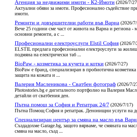
Агенция за недвижими имоти - К2-Имоти
(2026/7/27
Актуални обяви за имоти. Професионално съдействие при
имоти.
Ремонти и довършителни работи във Варна
(2026/7/
Вече 25 години сме част от живота на Варна и региона - 
основни ремонти, а с ...
Професионални електроуслуги Elstil София
(2026/7/
ELSTIL предлага професионални електроуслуги за жилища
подмяна на електрически таб ...
BioPaw - козметика за кучета и котки
(2026/7/27)
BioPaw е бранд, специализиран в пробиотична козметика 
защита на кожата и ...
Валерия Масленикова - Сватбен фотограф
(2026/7/2
Photostories.bg е дигиталното портфолио на Валерия Ма
детайли от сватбения ден.
Пътна помощ за София и Репатрак 24/7
(2026/7/17)
Пътна Помощ София и репатрак. Денонищни услуги на до
Специализиран център за смяна на масло във Варн
Създадохме Garage.bg, защото вярваме, че смяната на мас
смяна на масло, създ ...