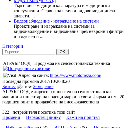
МедАп Консулт ООД
Търговия с медицинска апаратура и медицински
консумативи. Сервиз на всички видове медицински
апарати, ...
Видеонаблюдение - изграждане на системи
Проектиране и изграждане на системи за
видеонаблюдение и видеоанализ чрез невронни филтри
и изкусвен и ...
Категории
OK
АГРАБГ ООД - Продажба на селскостопанска техника
Адрес на сайта:
https://www.motofreza.com/
Последна промяна
2017/10/20 8:20
Бизнес
Земеделие
АГРАБГ ООД е директен вносител на селскостопански
машини и инвентар на водещи марки в света. фирмата има 20
годишен опит в продажбата на висококачествена
322
потребителя посетиха този сайт
Промени
Неработещ линк?
Кажи на приятел
Избрани сайтове
(
23
)
ВИП сайтове
(
8
)
Популярните