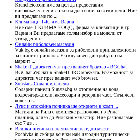
Krancheto.com има за цел да предоставим
висококачествени стоки на достъпни за всеки цени. Ние
ви предлагаме по ...
Климатици Т-Клима Варна
Ние сме Т КЛИМА ЕООД , фирма за климатици в гр.
Варна и Ви предлагаме голям избор на модели от
утвърдени п ...
Онлайн риболовен магазин
Vuk.bg е онлайн магазин за риболовни принадлежности
за спининг риболов. Ексклузивен дистрибутор на
маркит ...
ShakeIT директен чат през вашият браузър - BGChat
BGChat Уеб чат в ShakeIT IRC мрежата. Възможност за
директен чат през вашият web browser.
Sunstar - Соларни панели
Соларни панели Sunstar.bg за отопление на вода,
водосъдържатели, аксесоари и резервни част. Слънчеви
колекто ...
Лукс и спокойна почивка ще откриете в комп ...
Магията на Рила е комплекс разположен в Рила
планина, близо до Рилския манастир. Ние разполагаме
със 7 дв ...
Всички почивки с намаление на едно място
Pochivka.in събира всички най-изгодни туристически
оферти с намаление. Разгледайте актуалните