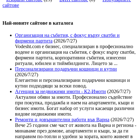
сайтове
Най-новите сайтoве в каталога
Организация на събития, с фокус върху сватби и
фирмени партита
(2026/7/27)
Vodesht.com е бизнес, специализиран в професионално
водене и организация на събития, с фокус върху сватби,
фирмени партита, корпоративни събития, изнесени
ритуали, юбилеи и тиймбилдинги. Лицето за ...
Персонализирани подаръчни кошници и кутии
(2026/7/27)
Елегантни и персонализирани подаръчни кошници и
кутии подходящи за всеки повод.
Агенция за недвижими имоти - К2-Имоти
(2026/7/27)
Актуални обяви за имоти. Професионално съдействие
при покупка, продажба и наем на апартаменти, къщи и
бизнес имоти. Богат набор от услуги касаещи различни
видове недвижими имоти.
Ремонти и довършителни работи във Варна
(2026/7/27)
Вече 25 години сме част от живота на Варна и региона -
минаваме през домове, апартаменти и къщи, за да ги
направим по-топли и удобни за хората, които живеят в