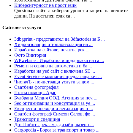
Киберсигурност на прост език
Questona е сайт за киберсигурност и защита на личните
данни. На достъпен език са ...
Сайтове за услуги
3dbgprint - представител на 3dfactories за Б ...
Хидроизолация и топлоизолация на ...
Изработка на сайтове, печатна рек ...
Фото Виктория
WPwebsite - Изработка и поддръжка на са ...
Ремонт и сервиз на автоматика и ба ...
Изработка на уеб сайт с включена SE ...
Event Service е компания предлагаща кет ...
ЧистачЪ - почистващи услуги за дом ...
Сватбена фотография
Пътна помощ - Адас
Булбранд Медия ООД. Агенция за печ ...
Seo оптимизация и консултация за уе ...
Експресни преводи и легализация н ...
Сватбен фотограф Симеон Салов, фо ...
Транспорт и спедиция
Дот Пойнт - реклама, дизайн, лазерн ...
Cargopedia - Борса за транспорт и товар ...