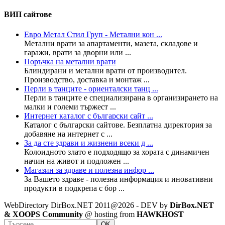
ВИП сайтове
Евро Метал Стил Груп - Метални кон ...
Метални врати за апартаменти, мазета, складове и
гаражи, врати за дворни или ...
Поръчка на метални врати
Блиндирани и метални врати от производител.
Производство, доставка и монтаж ...
Перли в танците - ориенталски танц ...
Перли в танците е специализирана в организирането на
малки и големи тържест ...
Интернет каталог с български сайт ...
Каталог с български сайтове. Безплатна директория за
добавяне на интернет с ...
За да сте здрави и жизнени всеки д ...
Колoидното злато е подходящо за хората с динамичен
начин на живот и подложен ...
Магазин за здраве и полезна инфор ...
За Вашето здраве - полезна информация и иновативни
продукти в подкрепа с бор ...
WebDirectory DirBox.NET 2011@2026 - DEV by
DirBox.NET
& XOOPS Community
@ hosting from
HAWKHOST
OK