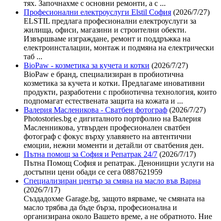
тях. Започнахме с основни ремонти, а с ...
Професионални електроуслуги Elstil София
(2026/7/27)
ELSTIL предлага професионални електроуслуги за
жилища, офиси, магазини и строителни обекти.
Извършваме изграждане, ремонт и поддръжка на
електроинсталации, монтаж и подмяна на електрически
таб ...
BioPaw - козметика за кучета и котки
(2026/7/27)
BioPaw е бранд, специализиран в пробиотична
козметика за кучета и котки. Предлагаме иновативни
продукти, разработени с пробиотична технология, които
подпомагат естествената защита на кожата и ...
Валерия Масленикова - Сватбен фотограф
(2026/7/27)
Photostories.bg е дигиталното портфолио на Валерия
Масленникова, утвърден професионален сватбен
фотограф с фокус върху улавянето на автентични
емоции, нежни моменти и детайли от сватбения ден.
Пътна помощ за София и Репатрак 24/7
(2026/7/17)
Пътна Помощ София и репатрак. Денонищни услуги на
достъпни цени обади се сега 0887621959
Специализиран център за смяна на масло във Варна
(2026/7/17)
Създадохме Garage.bg, защото вярваме, че смяната на
масло трябва да бъде бърза, професионална и
организирана около Вашето време, а не обратното. Ние