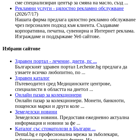
сме специализиран център за смяна на масло, създ ...
Рекламни услуги - цялостно рекламно обслужване
(2026/7/17)
Нашата фирма предлага цялостно рекламно обслужване
чрез персонален подход към клиента. Създаваме
корпоративна, печатна, сувенирна и Интернет реклама.
Изграждаме и поддържаме Уеб сайтове.
Избрани сайтове
Здравен портал - лечение, диети, пс ...
Българският здравен портал Lechenie.bg предлага да
узнаете всичко любопитно, по ...
Здравен каталог
Пътевеодител сред Медицинските центрове,
специалисти в областта на диетол ...
Онлайн пазар за колекционери
Онлайн пазар за колекционери. Монети, банкноти,
пощенски марки и други коле ...
Земеделски новини
Земеделски новини. Предоставя ежедневно актуална
информация и новини за фе ...
Каталог със стоматолози в Българи ...
Dental.bg е професионална мрежа за зъболекари,
зъботехници и дентални фирми. На ...