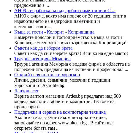
предложения з ...
АН99 - изработка на надгробни паметници в С ...
АН99 е фирма, която има повече от 20 годишен опит в
изработването на надгробни паметници и
каменоделствот ...
Къща за гости - Колорит - Копривщица
Намерете подслон и гостоприемство в къща за гости
Колорит, семеен хотел във възрожденска Копривщица!
Съвети как да изберем врата
Съвети как да си изберете врата! Всичко на едно място!
Траурна агенция - Мемориа
Траурна агенция Мемориа е водеща фирма в областта на
погребенията, предлагаща качествени и професионал ...
Открий своя истниски хороскоп
Лични, дневни, седмични, месечни и годишни
хороскопи от Astrolife.bg
Лаптоп acer
Верига лаптоп магазини Ardes.bg предлагат над 500
модела лаптопи, таблети и компютри. Тестове на
процесори и ...
Поддръжка и сервиз на компютърна техника
Ако искате да закупите компютърна техника,
заповядайте на адрес www.altech.bg . В сайта ще
откриете богата гам ...