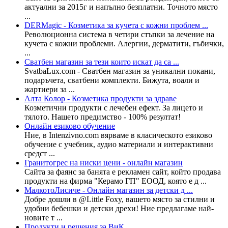
актуални за 2015г и напълно безплатни. Точното място
...
DERMagic - Козметика за кучета с кожни проблем ...
Революционна система в четири стъпки за лечение на
кучета с кожни проблеми. Алергии, дерматити, гъбички,
...
Сватбен магазин за тези които искат да са ...
SvatbaLux.com - Сватбен магазин за уникални покани,
подаръчета, сватбени комплекти. Бижута, воали и
жартиери за ...
Алта Колор - Козметика продукти за здраве
Козметични продукти с лечебен ефект. За лицето и
тялото. Нашето предимство - 100% резултат!
Онлайн езиково обучение
Ние, в Intenzivno.com вярваме в класическото езиково
обучение с учебник, аудио материали и интерактивни
средст ...
Гранитогрес на ниски цени - онлайн магазин
Сайта за фаянс за банята е рекламен сайт, който продава
продукти на фирма "Керамо ГП" ЕООД, която е д ...
МалкотоЛисиче - Онлайн магазин за детски д ...
Добре дошли в @Little Foxy, вашето място за стилни и
удобни бебешки и детски дрехи! Ние предлагаме най-
новите т ...
Продукти и решения за ВиК