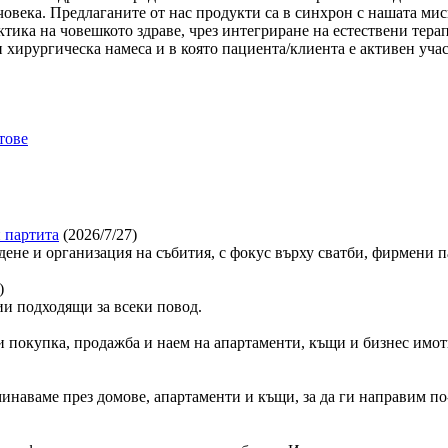
овека. Предлаганите от нас продукти са в синхрон с нашата мис
тика на човешкото здраве, чрез интегриране на естествени тер
 хирургическа намеса и в която пациента/клиента е активен уча
тове
 партита
(2026/7/27)
дене и организация на събития, с фокус върху сватби, фирмени 
)
и подходящи за всеки повод.
 покупка, продажба и наем на апартаменти, къщи и бизнес имот
минаваме през домове, апартаменти и къщи, за да ги направим по-