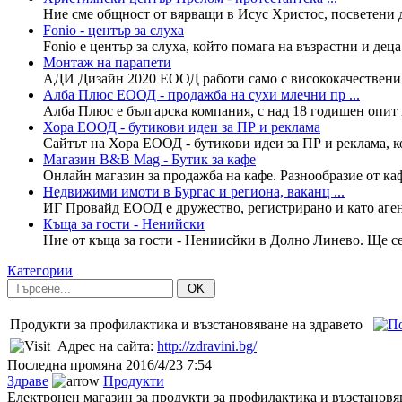
Ние сме общност от вярващи в Исус Христос, посветени да
Fonio - център за слуха
Fonio е център за слуха, който помага на възрастни и дец
Монтаж на парапети
АДИ Дизайн 2020 ЕООД работи само с висококачествени м
Алба Плюс ЕООД - продажба на сухи млечни пр ...
Алба Плюс е българска компания, с над 18 годишен опит 
Хора ЕООД - бутикови идеи за ПР и реклама
Сайтът на Хора ЕООД - бутикови идеи за ПР и реклама, к
Магазин B&B Mag - Бутик за кафе
Онлайн магазин за продажба на кафе. Разнообразие от каф
Недвижими имоти в Бургас и региона, ваканц ...
ИГ Провайд ЕООД е дружество, регистрирано и като аген
Къща за гости - Ненийски
Ние от къща за гости - Нениисйки в Долно Линево. Ще се
Категории
OK
Продукти за профилактика и възстановяване на здравето
Адрес на сайта:
http://zdravini.bg/
Последна промяна
2016/4/23 7:54
Здраве
Продукти
Електронен магазин за продукти за профилактика и възстановяв