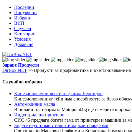
Последни
Популярни
Избрани
ВИП
Случаен
Категории
Условия
Добавяне
Здраве
Продукти
DirBox.NET
>>Продукти за профилактика и възстановяване на 
Случайно избрани
Кинезиологични ленти от фирма Леонидов
Кинезиологичният тейп има способността за бързо облекча
Автомобилни масла
В онлайн платформата Motopoint.bg ще намерите широка г
Индустриални принтери
СИС 45 предлага богата гама от принтери и машини за ма
Бъдете неустоими с нашите маркови парфюми
Оригинални Маркови Парфюми и Козметика.Дамски и мъж