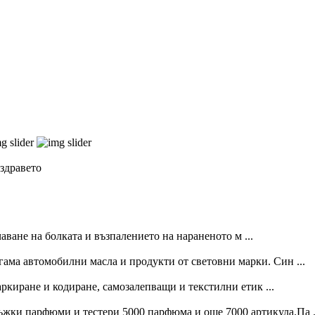
здравето
ване на болката и възпалението на нараненото м ...
ама автомобилни масла и продукти от световни марки. Син ...
ркиране и кодиране, самозалепващи и текстилни етик ...
ки парфюми и тестери 5000 парфюма и още 7000 артикула.Па .