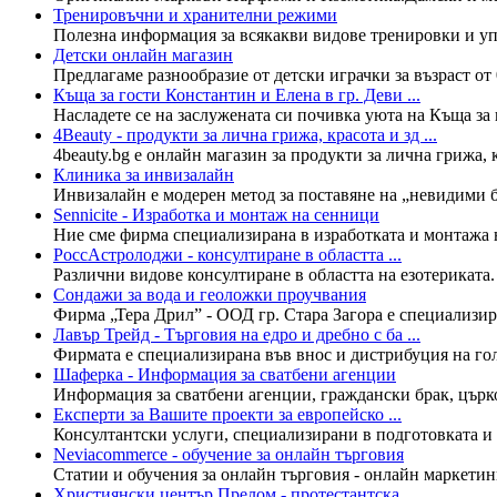
Тренировъчни и хранителни режими
Полезна информация за всякакви видове тренировки и упр
Детски онлайн магазин
Предлагаме разнообразие от детски играчки за възраст от 
Къща за гости Константин и Елена в гр. Деви ...
Насладете се на заслужената си почивка уюта на Къща за 
4Beauty - продукти за лична грижа, красота и зд ...
4beauty.bg е онлайн магазин за продукти за лична грижа, 
Клиника за инвизалайн
Инвизалайн е модерен метод за поставяне на „невидими бр
Sennicite - Изработка и монтаж на сенници
Ние сме фирма специализирана в изработката и монтажа на
РоссАстролоджи - консултиране в областта ...
Различни видове консултиране в областта на езотериката.
Сондажи за вода и геоложки проучвания
Фирма „Тера Дрил” - ООД гр. Стара Загора е специализира
Лaвър Трейд - Търговия на едро и дребно с ба ...
Фирмата е специализирана във внос и дистрибуция на голя
Шаферка - Информация за сватбени агенции
Информация за сватбени агенции, граждански брак, църко
Експерти за Вашите проекти за европейско ...
Консултантски услуги, специализирани в подготовката и 
Neviacommerce - обучение за онлайн търговия
Статии и обучения за онлайн търговия - онлайн маркетин
Християнски център Прелом - протестантска ...