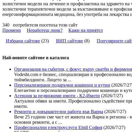
холистични модели на лечение и профилактика на здравето на ч
холистични терапевтични модели за възстановяване и профилак
енергоинформационната медицина, без употреба на лекарства и
340
потребителя посетиха този сайт
Промени
Неработещ линк?
Кажи на приятел
Избрани сайтове
(
23
)
ВИП сайтове
(
8
)
Популярните сай
Най-новите сайтoве в каталога
Организация на събития, с фокус върху сватби и фирмени
Vodesht.com е бизнес, специализиран в професионално во
тиймбилдинги. Лицето за ...
Персонализирани подаръчни кошници и кутии
(2026/7/27
Елегантни и персонализирани подаръчни кошници и кути
Агенция за недвижими имоти - К2-Имоти
(2026/7/27)
Актуални обяви за имоти. Професионално съдействие при
имоти.
Ремонти и довършителни работи във Варна
(2026/7/27)
Вече 25 години сме част от живота на Варна и региона - 
основни ремонти, а с ...
Професионални електроуслуги Elstil София
(2026/7/27)