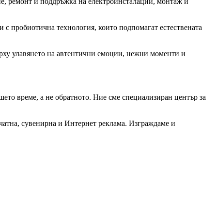
е, ремонт и поддръжка на електроинсталации, монтаж и
и с пробиотична технология, които подпомагат естествената
ърху улавянето на автентични емоции, нежни моменти и
шето време, а не обратното. Ние сме специализиран център за
чатна, сувенирна и Интернет реклама. Изграждаме и