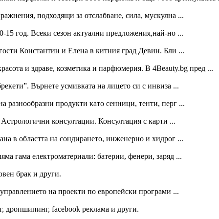
ажнения, подходящи за отслабване, сила, мускулна ...
0-15 год. Всеки сезон актуални предложения,най-но ...
гости Константин и Елена в китния град Девин. Бли ...
красота и здраве, козметика и парфюмерия. В 4Beauty.bg пред ...
екети”. Върнете усмивката на лицето си с инвиза ...
 разнообразни продукти като сенници, тенти, перг ...
 Астрологични консултации. Консултация с карти ...
на в областта на сондирането, инженерно и хидрог ...
ма гама електроматериали: батерии, фенери, заряд ...
вен брак и други.
управлението на проекти по европейски програми ...
г, дропшипинг, facebook реклама и други.