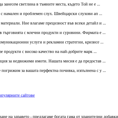
 занесем светлина в тъмните места, където Той не е ...
а с намален и проблемен слух. Швейцарски слухови ап ...
атериали. Ние влагаме прецизност във всеки детайл и ...
в търговията с млечни продукти и суровини. Фирмата е ...
омуникационни услуги и рекламни стратегии, кризисе ...
е продукти с високо качество на най-добрите марк ...
ция за недвижими имоти. Нашата мисия е да предостав ...
 погрижим за вашата перфектна почивка, изпълнена с у ...
ане на здравето - предлагаме богата гама от хранителни добавки