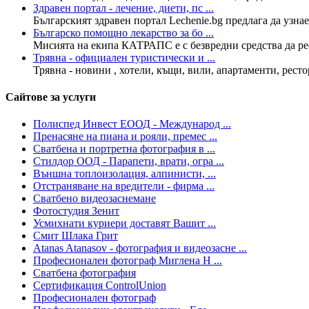
Здравен портал - лечение, диети, пс ...
Българският здравен портал Lechenie.bg предлага да узнае
Българско помощно лекарство за бо ...
Мисията на екипа КАТРАПС е с безвредни средства да рес
Трявна - официален туристически и ...
Трявна - новини , хотели, къщи, вили, апартаменти, рестор
Сайтове за услуги
Полиспед Инвест ЕООД - Международ ...
Пренасяне на пиана и рояли, премес ...
Сватбена и портретна фотография в ...
Стилдор ООД - Парапети, врати, огра ...
Външна топлоизолация, алпинисти, ...
Отстраняване на вредители - фирма ...
Сватбено видеозаснемане
Фотостудия Зенит
Усмихнати куриери доставят Вашит ...
Смит Шлака Грит
Atanas Atanasov - фотография и видеозасне ...
Професионален фотограф Миглена Н ...
Сватбена фотография
Сертификация ControlUnion
Професионален фотограф