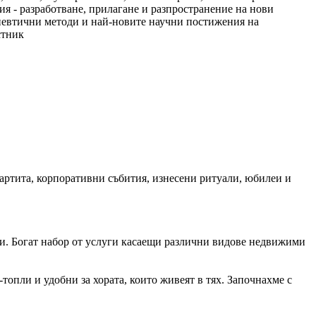
ия - разработване, прилаганe и разпространение на нови
апевтични методи и най-новите научни постижения на
стник
партита, корпоративни събития, изнесени ритуали, юбилеи и
и. Богат набор от услуги касаещи различни видове недвижими
топли и удобни за хората, които живеят в тях. Започнахме с