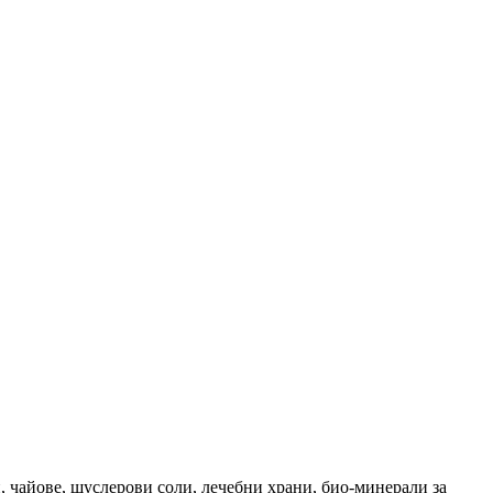
, чайове, шуслерови соли, лечебни храни, био-минерали за