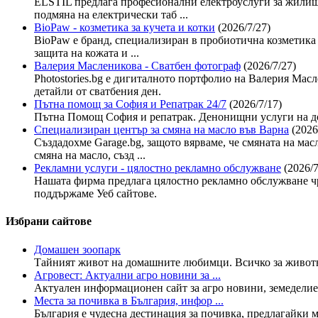
ELSTIL предлага професионални електроуслуги за жилища
подмяна на електрически таб ...
BioPaw - козметика за кучета и котки
(2026/7/27)
BioPaw е бранд, специализиран в пробиотична козметика 
защита на кожата и ...
Валерия Масленикова - Сватбен фотограф
(2026/7/27)
Photostories.bg е дигиталното портфолио на Валерия Ма
детайли от сватбения ден.
Пътна помощ за София и Репатрак 24/7
(2026/7/17)
Пътна Помощ София и репатрак. Денонищни услуги на до
Специализиран център за смяна на масло във Варна
(2026
Създадохме Garage.bg, защото вярваме, че смяната на мас
смяна на масло, създ ...
Рекламни услуги - цялостно рекламно обслужване
(2026/7
Нашата фирма предлага цялостно рекламно обслужване чр
поддържаме Уеб сайтове.
Избрани сайтове
Домашен зоопарк
Тайният живот на домашните любимци. Всичко за животнит
Агровест: Актуални агро новини за ...
Актуален информационен сайт за агро новини, земеделие,
Места за почивка в България, инфор ...
България е чудесна дестинация за почивка, предлагайки мн