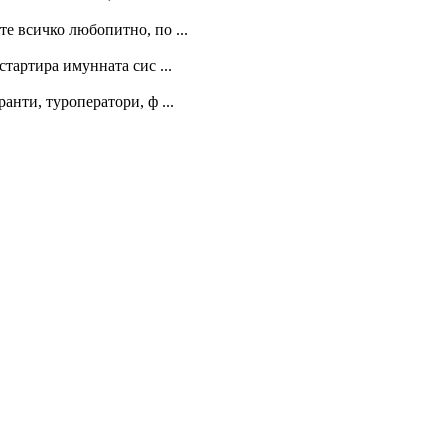
те всичко любопитно, по ...
тартира имунната сис ...
анти, туроператори, ф ...