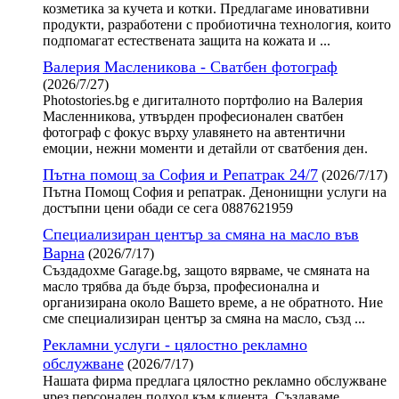
козметика за кучета и котки. Предлагаме иновативни
продукти, разработени с пробиотична технология, които
подпомагат естествената защита на кожата и ...
Валерия Масленикова - Сватбен фотограф
(2026/7/27)
Photostories.bg е дигиталното портфолио на Валерия
Масленникова, утвърден професионален сватбен
фотограф с фокус върху улавянето на автентични
емоции, нежни моменти и детайли от сватбения ден.
Пътна помощ за София и Репатрак 24/7
(2026/7/17)
Пътна Помощ София и репатрак. Денонищни услуги на
достъпни цени обади се сега 0887621959
Специализиран център за смяна на масло във
Варна
(2026/7/17)
Създадохме Garage.bg, защото вярваме, че смяната на
масло трябва да бъде бърза, професионална и
организирана около Вашето време, а не обратното. Ние
сме специализиран център за смяна на масло, създ ...
Рекламни услуги - цялостно рекламно
обслужване
(2026/7/17)
Нашата фирма предлага цялостно рекламно обслужване
чрез персонален подход към клиента. Създаваме