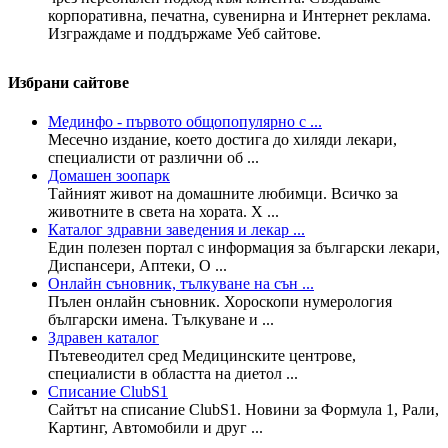
корпоративна, печатна, сувенирна и Интернет реклама.
Изграждаме и поддържаме Уеб сайтове.
Избрани сайтове
Мединфо - първото общопопулярно с ...
Месечно издание, което достига до хиляди лекари,
специалисти от различни об ...
Домашен зоопарк
Тайният живот на домашните любимци. Всичко за
животните в света на хората. Х ...
Каталог здравни заведения и лекар ...
Един полезен портал с информация за български лекари,
Диспансери, Аптеки, О ...
Онлайн съновник, тълкуване на сън ...
Пълен онлайн съновник. Хороскопи нумерология
български имена. Тълкуване и ...
Здравен каталог
Пътевеодител сред Медицинските центрове,
специалисти в областта на диетол ...
Списание ClubS1
Сайтът на списание ClubS1. Новини за Формула 1, Рали,
Картинг, Автомобили и друг ...