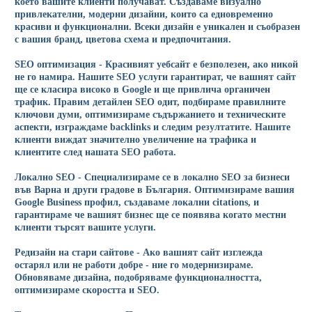
което вашите клиенти получават. Създаваме визуално
привлекателни, модерни дизайни, които са едновременно
красиви и функционални. Всеки дизайн е уникален и съобразен
с вашия бранд, цветова схема и предпочитания.
SEO оптимизация - Красивият уебсайт е безполезен, ако никой
не го намира. Нашите SEO услуги гарантират, че вашият сайт
ще се класира високо в Google и ще привлича органичен
трафик. Правим детайлен SEO одит, подбираме правилните
ключови думи, оптимизираме съдържанието и техническите
аспекти, изграждаме backlinks и следим резултатите. Нашите
клиенти виждат значително увеличение на трафика и
клиентите след нашата SEO работа.
Локално SEO - Специализираме се в локално SEO за бизнеси
във Варна и други градове в България. Оптимизираме вашия
Google Business профил, създаваме локални citations, и
гарантираме че вашият бизнес ще се появява когато местни
клиенти търсят вашите услуги.
Редизайн на стари сайтове - Ако вашият сайт изглежда
остарял или не работи добре - ние го модернизираме.
Обновяваме дизайна, подобряваме функционалността,
оптимизираме скоростта и SEO.