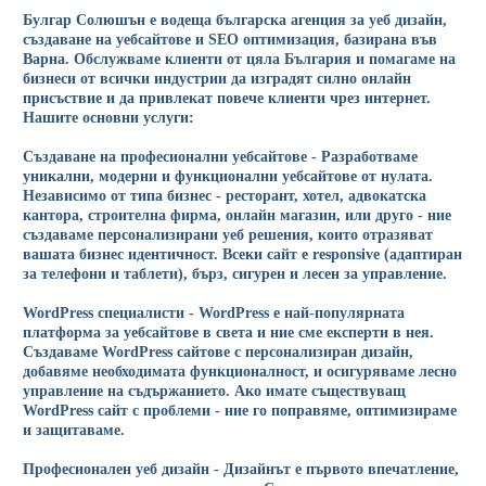
Булгар Солюшън е водеща българска агенция за уеб дизайн,
създаване на уебсайтове и SEO оптимизация, базирана във
Варна. Обслужваме клиенти от цяла България и помагаме на
бизнеси от всички индустрии да изградят силно онлайн
присъствие и да привлекат повече клиенти чрез интернет.
Нашите основни услуги:
Създаване на професионални уебсайтове - Разработваме
уникални, модерни и функционални уебсайтове от нулата.
Независимо от типа бизнес - ресторант, хотел, адвокатска
кантора, строителна фирма, онлайн магазин, или друго - ние
създаваме персонализирани уеб решения, които отразяват
вашата бизнес идентичност. Всеки сайт е responsive (адаптиран
за телефони и таблети), бърз, сигурен и лесен за управление.
WordPress специалисти - WordPress е най-популярната
платформа за уебсайтове в света и ние сме експерти в нея.
Създаваме WordPress сайтове с персонализиран дизайн,
добавяме необходимата функционалност, и осигуряваме лесно
управление на съдържанието. Ако имате съществуващ
WordPress сайт с проблеми - ние го поправяме, оптимизираме
и защитаваме.
Професионален уеб дизайн - Дизайнът е първото впечатление,