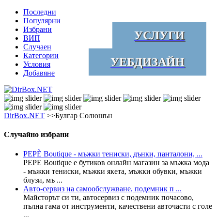
Последни
Популярни
Избрани
УСЛУГИ
ВИП
Случаен
Категории
УЕБДИЗАЙН
Условия
Добавяне
DirBox.NET
>>Булгар Солюшън
Случайно избрани
PEPÈ Boutique - мъжки тениски, дънки, панталони, ...
PEPЕ Boutique е бутиков онлайн магазин за мъжка мода
- мъжки тениски, мъжки якета, мъжки обувки, мъжки
блузи, мъ ...
Авто-сервиз на самообслужване, подемник п ...
Майсторът си ти, автосервиз с подемник почасово,
пълна гама от инструменти, качествени авточасти с голе
...