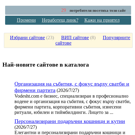
29
потребителя посетиха този сайт
Промени
Неработещ линк?
Кажи на приятел
Избрани сайтове
(
23
)
ВИП сайтове
(
8
)
Популярните
сайтове
Най-новите сайтoве в каталога
Организация на събития, с фокус върху сватби и
фирмени партита
(2026/7/27)
Vodesht.com е бизнес, специализиран в професионално
водене и организация на събития, с фокус върху сватби,
фирмени партита, корпоративни събития, изнесени
ритуали, юбилеи и тиймбилдинги. Лицето за ...
Персонализирани подаръчни кошници и кутии
(2026/7/27)
Елегантни и персонализирани подаръчни кошници и