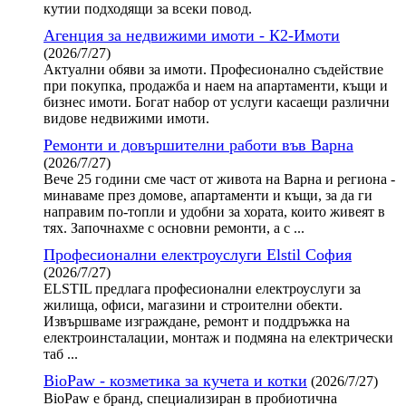
кутии подходящи за всеки повод.
Агенция за недвижими имоти - К2-Имоти
(2026/7/27)
Актуални обяви за имоти. Професионално съдействие
при покупка, продажба и наем на апартаменти, къщи и
бизнес имоти. Богат набор от услуги касаещи различни
видове недвижими имоти.
Ремонти и довършителни работи във Варна
(2026/7/27)
Вече 25 години сме част от живота на Варна и региона -
минаваме през домове, апартаменти и къщи, за да ги
направим по-топли и удобни за хората, които живеят в
тях. Започнахме с основни ремонти, а с ...
Професионални електроуслуги Elstil София
(2026/7/27)
ELSTIL предлага професионални електроуслуги за
жилища, офиси, магазини и строителни обекти.
Извършваме изграждане, ремонт и поддръжка на
електроинсталации, монтаж и подмяна на електрически
таб ...
BioPaw - козметика за кучета и котки
(2026/7/27)
BioPaw е бранд, специализиран в пробиотична