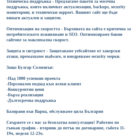
Техническа поддръжка - Предлагаме пакети за месечна
поддръжка, които включват актуализации, backups, security
мониторинг, и технически support. Вашият сайт ще бъде
винаги актуален и защитен.
Оптимизация на скоростта - Бързината на сайта е критична за
потребителското изживяване и SEO. Оптимизираме бавни
сайтове за максимална скорост.
Защита и сигурност - Защитаваме уебсайтове от хакерски
атаки, премахваме malware, и внедряваме security мерки.
Защо Булгар Солюшън:
-Над 1000 успешни проекта
-Персонален подход към всеки клиент
-Конкурентни цени
-Бърза реализация
-Дългосрочна поддръжка
Базирани във Варна, обслужваме цяла България
Свържете се с нас за безплатна консултация! Работим по
гъвкав график - вторник до петък по договаряне, събота 11-
19ч, неделя 12-23ч.