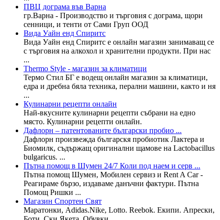
ПВЦ дограма във Варна
гр.Варна - Производство и търговия с дограма, щори
сенници, и тенти от Сами Груп ООД
Вида Уайн енд Спиритс
Вида Уайн енд Спиритс е онлайн магазин занимаващ се
с търговия на алкохол и хранителни продукти. При нас
...
Thermo Style - магазин за климатици
Термо Стил БГ е водещ онлайн магазин за климатици,
едра и дребна бяла техника, перални машини, както и ня
...
Кулинарни рецепти онлайн
Най-вкусните кулинарни рецепти събрани на едно
място. Кулинарни рецепти онлайн.
Дафлорн – патентованите български пробио ...
Дафлорн произвежда българскя пробиотик Лактера и
Биомилк, съдържащ оригинални щамове на Lactobacillus
bulgaricus. ...
Пътна помощ в Шумен 24/7 Коли под наем и серв ...
Пътна помощ Шумен, Mобилен сервиз и Rent A Car -
Реагираме бързо, издаваме данъчни фактури. Пътна
Помощ Ришки ...
Магазин Спортен Свят
Маратонки, Adidas.Nike, Lotto. Reebok. Екипи. Апрески,
Боти, Ски Якета, Обувки