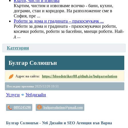
Кърти, чисти и извозва
Къртим, чистим и извозваме всичко - бани, кухни,
дограми, стаи и коридори. На разположение сме в
София, пре ...
Роботи за дома и градината – прахосмукачк ...
Роботи за дома и градината - прахосмукачки роботи,
косачки роботи, роботи за басейни, миещи роботи. Най-
д ...
Категории
Булгар Солюшън
https://bloodstriker88.github.io/bulgarsolution
Адрес на сайта:
Последна промяна
2025/12/20 19:51
Услуги
Уебдизайн
0895245290
bulgarsolution@gmail.com
Булгар Солюшън - Уеб Дизайн и SEO Агенция във Варна