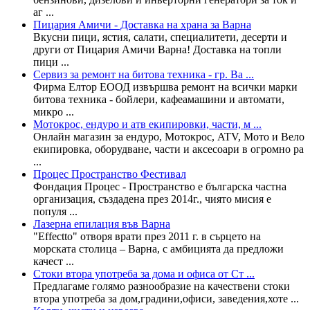
аг ...
Пицария Амичи - Доставка на храна за Варна
Вкусни пици, ястия, салати, специалитети, десерти и
други от Пицария Амичи Варна! Доставка на топли
пици ...
Сервиз за ремонт на битова техника - гр. Ва ...
Фирма Елтор ЕООД извършва ремонт на всички марки
битова техника - бойлери, кафеамашини и автомати,
микро ...
Мотокрос, ендуро и атв екипировки, части, м ...
Oнлайн магазин за ендуро, Мотокрос, ATV, Мото и Вело
екипировка, оборудване, части и аксесоари в огромно ра
...
Процес Пространство Фестивал
Фондация Процес - Пространство е българска частна
организация, създадена през 2014г., чиято мисия е
популя ...
Лазерна епилация във Варна
"Effectto" отворя врати през 2011 г. в сърцето на
морската столица – Варна, с амбицията да предложи
качест ...
Стоки втора употреба за дома и офиса от Ст ...
Предлагаме голямо разнообразие на качествени стоки
втора употреба за дом,градини,офиси, заведения,хоте ...