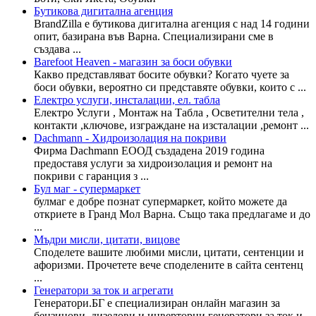
Бутикова дигитална агенция
BrandZilla е бутикова дигитална агенция с над 14 години
опит, базирана във Варна. Специализирани сме в
създава ...
Barefoot Heaven - магазин за боси обувки
Какво представляват босите обувки? Когато чуете за
боси обувки, вероятно си представяте обувки, които с ...
Електро услуги, инсталации, ел. табла
Електро Услуги , Монтаж на Табла , Осветителни тела ,
контакти ,ключове, изграждане на изсталации ,ремонт ...
Dachmann - Хидроизолация на покриви
Фирма Dachmann ЕООД създадена 2019 година
предоставя услуги за хидроизолация и ремонт на
покриви с гаранция з ...
Бул маг - супермаркет
булмаг е добре познат супермаркет, който можете да
откриете в Гранд Мол Варна. Също така предлагаме и до
...
Мъдри мисли, цитати, вицове
Споделете вашите любими мисли, цитати, сентенции и
афоризми. Прочетете вече споделените в сайта сентенц
...
Генератори за ток и агрегати
Генератори.БГ е специализиран онлайн магазин за
бензинови, дизелови и инверторни генератори за ток и