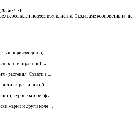
(2026/7/17)
ез персонален подход към клиента. Създаваме корпоративна, пе
 зърнопроизводство, ...
лности и атракции! ...
 / растения. Съвети з ...
исти от различни об ...
анти, туроператори, ф ...
ки марки и други коле ...