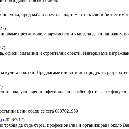
и подходящи за всеки повод.
)
 покупка, продажба и наем на апартаменти, къщи и бизнес имот
27)
минаваме през домове, апартаменти и къщи, за да ги направим по-
27)
, офиси, магазини и строителни обекти. Извършваме изграждан
за кучета и котки. Предлагаме иновативни продукти, разработен
7)
сленникова, утвърден професионален сватбен фотограф с фокус в
стъпни цени обади се сега 0887621959
а
(2026/7/17)
ло трябва да бъде бърза, професионална и организирана около Ва