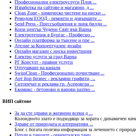
Професионални електроуслуги Плов ...
Изработка на сайтове и магазини, д ...
Clean Zone - химическо чистене на ниски ...
Ремодом ЕООД - ремонти и довършите ...
Send Press - Прессъобщения и линк билди ...
Копи център Чуденн Свят във Варна
Електротехник в Бургас - Професио ...
Онлайн платформа за търсене и пре ...
Ателие за Концептуален дизайн
Онлайн магазин с ниска инвестиция
Електро услуги за град Варна
РГ Консулт - правни услуги
Отпушване на канали
SwissClean - Професионално почистване ...
Арт йор бизнес - рекламни графити, ...
Ситопечат и реклама гр. Асеновгра ...
Екомикс - бетонови и варови разтво ...
ВИП сайтове
За да сте здрави и жизнени всеки д ...
Колoидното злато е подходящо за хората с динамичен нач
Здраве от природата и алтернативн ...
Блог с богата полезна информация за лечението с природни
Перли в танците - ориенталски танц ...