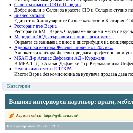
Салон за красота СЮ в Пловдив
Добре дошли в Салон за красота СЮ и Соларно студио mega
Бизнес каталог
Един от най-популярните бизнес каталози в България. Cat
Ресторант във Варна
Ресторанти БМ - Варна. Създаваме любими места с вкусна 
Меридиан ООД - търговия с канцеларски мате ...
Фирмата се занимава с внос и дистрибуция на канцеларски
Адвокатска кантора Желеви - повече от 20г. ю ...
Адвокатска кантора Желеви предлага професионални услуг
МБАЛ Д-р Атанас Дафовски АД - Кърджали
В МБАЛ "Д-р Атанас Дафовски " гр Кърджали има Инфекци
Недвижими имоти ЕЛЕКРА
Имоти Варна без комисионна за купувача продава дава по
Категории
Вашият интериорен партньор: врати, мебе
https://gelimon.com/
Адрес на сайта:
Последна промяна
2025/3/28 19:31