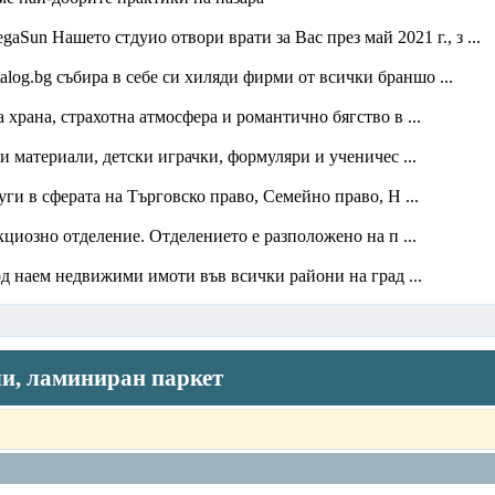
Sun Нашето стдуио отвори врати за Вас през май 2021 г., з ...
alog.bg събира в себе си хиляди фирми от всички браншо ...
храна, страхотна атмосфера и романтично бягство в ...
 материали, детски играчки, формуляри и ученичес ...
и в сферата на Търговско право, Семейно право, Н ...
озно отделение. Отделението е разположено на п ...
д наем недвижими имоти във всички райони на град ...
ли, ламиниран паркет