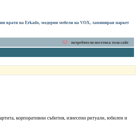
рни врати на Erkado, модерни мебели на VOX, ламиниран паркет
62
потребителя посетиха този сайт
партита, корпоративни събития, изнесени ритуали, юбилеи и