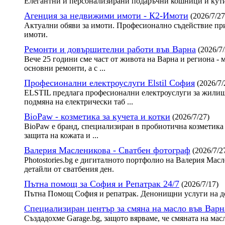
Елегантни и персонализирани подаръчни кошници и кути
Агенция за недвижими имоти - К2-Имоти
(2026/7/27
Актуални обяви за имоти. Професионално съдействие при
имоти.
Ремонти и довършителни работи във Варна
(2026/7/
Вече 25 години сме част от живота на Варна и региона - 
основни ремонти, а с ...
Професионални електроуслуги Elstil София
(2026/7/
ELSTIL предлага професионални електроуслуги за жилища
подмяна на електрически таб ...
BioPaw - козметика за кучета и котки
(2026/7/27)
BioPaw е бранд, специализиран в пробиотична козметика 
защита на кожата и ...
Валерия Масленикова - Сватбен фотограф
(2026/7/2
Photostories.bg е дигиталното портфолио на Валерия Ма
детайли от сватбения ден.
Пътна помощ за София и Репатрак 24/7
(2026/7/17)
Пътна Помощ София и репатрак. Денонищни услуги на до
Специализиран център за смяна на масло във Варн
Създадохме Garage.bg, защото вярваме, че смяната на мас