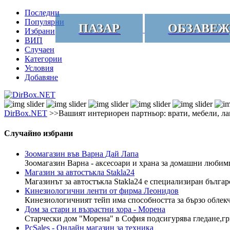
Последни
Популярни
ПАЗАР
ОБЗАВЕЖ
Избрани
ВИП
Случаен
Категории
Условия
Добавяне
DirBox.NET
>>Вашият интериорен партньор: врати, мебели, л
Случайно избрани
Зоомагазин във Варна Дай Лапа
Зоомагазин Варна - аксесоари и храна за домашни любимц
Магазин за автостъкла Stakla24
Магазинът за автостъкла Stakla24 е специализиран българ
Кинезиологични ленти от фирма Леонидов
Кинезиологичният тейп има способността за бързо облекча
Дом за стари и възрастни хора - Морена
Старчески дом "Морена" в София подсигурява гледане,гри
PcSales - Онлайн магазин за техника