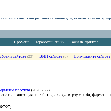
е стилни и качествени решения за вашия дом, включително интерио
Промени
Неработещ линк?
Кажи на приятел
збрани сайтове
(
23
)
ВИП сайтове
(
8
)
Популярните сайтове
фирмени партита
(2026/7/27)
дене и организация на събития, с фокус върху сватби, фирмени 
6/7/27)