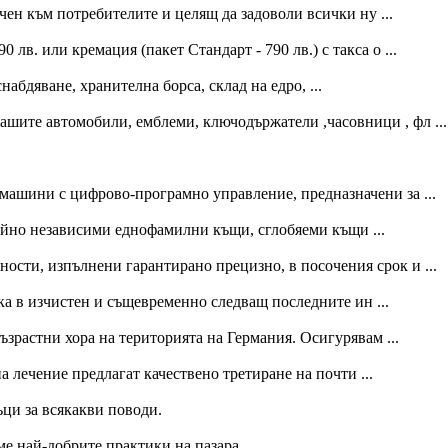
чен към потребителите и целящ да задоволи всички ну ...
 лв. или кремация (пакет Стандарт - 790 лв.) с такса о ...
абдяване, хранителна борса, склад на едро, ...
шите автомобили, емблеми, ключодържатели ,часовници , фл ...
машини с цифрово-програмно управление, предназначени за ...
ийно независими еднофамилни къщи, сглобяеми къщи ...
ности, изпълнени гарантирано прецизно, в посочения срок и ...
 в изчистен и същевременно следващ последните ин ...
ъзрастни хора на територията на Германия. Осигурявам ...
лечение предлагат качествено третиране на почти ...
ци за всякакви поводи.
ме най-добрите практики на пазара