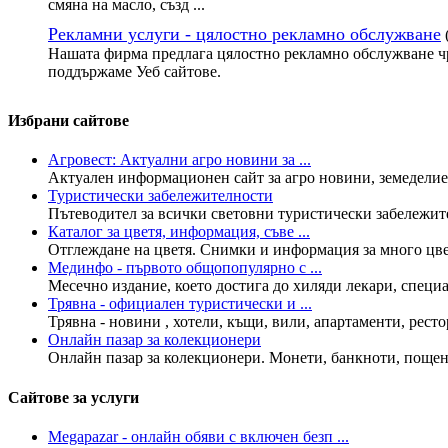
смяна на масло, създ ...
Рекламни услуги - цялостно рекламно обслужване
Нашата фирма предлага цялостно рекламно обслужване чр
поддържаме Уеб сайтове.
Избрани сайтове
Агровест: Актуални агро новини за ...
Актуален информационен сайт за агро новини, земеделие,
Туристически забележителности
Пътеводител за всички световни туристически забележите
Каталог за цветя, информация, съве ...
Отглеждане на цветя. Снимки и информация за много цветя
Мединфо - първото общопопулярно с ...
Месечно издание, което достига до хиляди лекари, специал
Трявна - официален туристически и ...
Трявна - новини , хотели, къщи, вили, апартаменти, рестор
Онлайн пазар за колекционери
Онлайн пазар за колекционери. Монети, банкноти, пощенс
Сайтове за услуги
Megapazar - онлайн обяви с включен безп ...