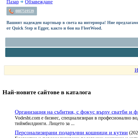
Пазар
Обзавеждане
0887519539
Вашият надежден партньор в света на интериора! Ние предлагам
от Quick Step и Egger, както и бои на FleetWood.
И
Най-новите сайтoве в каталога
Организация на събития, с фокус върху сватби и 
Vodesht.com е бизнес, специализиран в професионално во
тиймбилдинги. Лицето за ...
Персонализирани подаръчни кошници и кутии
(202