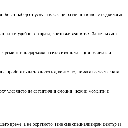
и. Богат набор от услуги касаещи различни видове недвижими
топли и удобни за хората, които живеят в тях. Започнахме с
е, ремонт и поддръжка на електроинсталации, монтаж и
и с пробиотична технология, които подпомагат естествената
ърху улавянето на автентични емоции, нежни моменти и
шето време, а не обратното. Ние сме специализиран център за