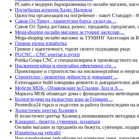
PCsales е модерен бързоразвиващ се онлайн магазин, насо
Погребална агенция Хадес Надежда
Цялостна организация на погребение - пакет Стандарт - 690
Савов Ол Триед - хранителна борса, склад на ...
Савов Ол Триед доставка, разнос, продажба, предлагане, сн
Мega-shoping онлайн магазин за тунинг аксесоар ...
Мega-shoping онлайн магазин за ТУНИНГ Аксесоари за Ва
Гривни ръчна изработка
Гривни с идентичност, търсят своите подходящи ръце.
PGCNC - CNC център и рутер
Polska Grupa CNC е специализирана в производството на 
Нискоенергийни и енергийно ефективни сто ...
Проектиране и строителство на нискоенергийни и енерг
Строително - ремонтни дейности и довършит ...
Extravagance build извършва ремонти и довършителни дей
Мебели МОБ - Обзавеждане за Спални, Хол и А ...
Марката МОБ обзаведат дома с функционална мебелировка
Болногледачи на възрастни хора за Германи ...
Promedica24 търси и подготвя за работа болногледачи на в
Холистичен център Холимед
В холистичен център Холимед неинвазивните методики на 
Кликшоп - бижута, сувенири, подаръци
Онлайн магазин за продажба на бижута, сувенири, подаръ
Изработка на уебсайт
Ние изработваме уебсайтове на нормални цени, използва