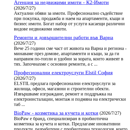
Агенция за недвижими имоти - К2-Имоти
(2026/7/27)
Актуални обяви за имоти. Професионално съдействие
при покупка, продажба и наем на апартаменти, къщи и
бизнес имоти. Богат набор от услуги касаещи различни
видове недвижими имоти.
Ремонти и довършителни работи във Варна
(2026/7/27)
Вече 25 години сме част от живота на Варна и региона -
минаваме през домове, апартаменти и къщи, за да ги
направим по-топли и удобни за хората, които живеят в
тях. Започнахме с основни ремонти, а с ...
Професионални електроуслуги Elstil София
(2026/7/27)
ELSTIL предлага професионални електроуслуги за
жилища, офиси, магазини и строителни обекти.
Извършваме изграждане, ремонт и поддръжка на
електроинсталации, монтаж и подмяна на електрически
таб ...
BioPaw - козметика за кучета и котки
(2026/7/27)
BioPaw е бранд, специализиран в пробиотична
козметика за кучета и котки. Предлагаме иновативни
продукти, разработени с пробиотична технология, които