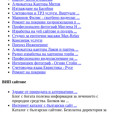
Адвокатска Кантора Митов
Изграждане на Басейни
Счетоводни и ТРЗ услуги. Виртуале ...
Маринов Филмс - сватбено видеозас ...
Ремонт на покриви хидроизолация п ...
Професионален фотограф Миглена Н ...
Изработка на уеб сайтове и поддръ ...
Студио за еротични масажи Max-Relax
Консиерж услуги
Прециз Инженеринг
Адвокатска кантора Лаков и партнь ...
Ръчно изработка на хартиени торби ...
Професионално видеозаснемане на ...
Интериорен фотограф - Огнян Стойн ...
Счетоводна къща Евристика - Русе
Ремонт на покриви
ВИП сайтове
Здраве от природата и алтернативн ...
Блог с богата полезна информация за лечението с
природни средства. Билков ма ...
Интернет каталог с български сайт ...
Каталог с български сайтове. Безплатна директория за