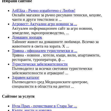
Избрани сайтове
ArtEliza - Ръчно изработено с Любов!
Онлайн магазин за ръчно рисувани тениски, кецове,
чанти и други текстилни и ...
Агровест: Актуални агро новини за ...
Актуален информационен сайт за агро новини,
земеделие, зърнопроизводство, ...
Домашен зоопарк
Тайният живот на домашните любимци. Всичко за
животните в света на хората. Х ...
Трявна - официален туристически и ...
Трявна - новини , хотели, къщи, вили, апартаменти,
ресторанти, туроператори, ф ...
Туристически забележителности
Пътеводител за всички световни туристически
забележителности и атракции! ...
Здравен каталог
Пътевеодител сред Медицинските центрове,
специалисти в областта на диетол ...
Сайтове за услуги
Нула Прах - почистване в Стара Заг ...
Кърти, чисти и извозва