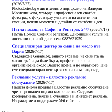
(2026/7/27)
Photostories.bg е дигиталното портфолио на Валерия
Масленникова, утвърден професионален сватбен
фотограф с фокус върху улавянето на автентични
емоции, нежни моменти и детайли от сватбения ден.
Пътна помощ за София и Репатрак 24/7
(2026/7/17)
Пътна Помощ София и репатрак. Денонищни услуги на
достъпни цени обади се сега 0887621959
Специализиран център за смяна на масло във
Варна
(2026/7/17)
Създадохме Garage.bg, защото вярваме, че смяната на
масло трябва да бъде бърза, професионална и
организирана около Вашето време, а не обратното. Ние
сме специализиран център за смяна на масло, създ ...
Рекламни услуги - цялостно рекламно
обслужване
(2026/7/17)
Нашата фирма предлага цялостно рекламно обслужване
чрез персонален подход към клиента. Създаваме
корпоративна, печатна, сувенирна и Интернет реклама.
Изграждаме и поддържаме Уеб сайтове.