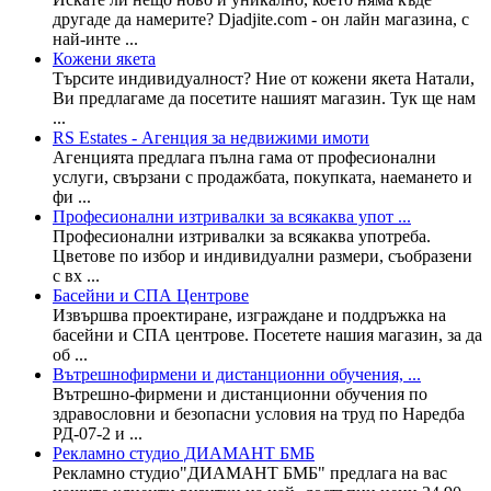
другаде да намерите? Djadjite.com - он лайн магазина, с
най-инте ...
Кожени якета
Търсите индивидуалност? Ние от кожени якета Натали,
Ви предлагаме да посетите нашият магазин. Тук ще нам
...
RS Estates - Агенция за недвижими имоти
Агенцията предлага пълна гама от професионални
услуги, свързани с продажбата, покупката, наемането и
фи ...
Професионални изтривалки за всякaква упот ...
Професионални изтривалки за всякaква употреба.
Цветове по избор и индивидуални размери, съобразени
с вх ...
Басейни и СПА Центрове
Извършва проектиране, изграждане и поддръжка на
басейни и СПА центрове. Посетете нашия магазин, за да
об ...
Вътрешнофирмени и дистанционни обучения, ...
Вътрешно-фирмени и дистанционни обучения по
здравословни и безопасни условия на труд по Наредба
РД-07-2 и ...
Рекламно студио ДИАМАНТ БМБ
Рекламно студио"ДИАМАНТ БМБ" предлага на вас