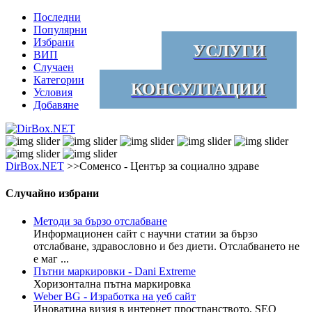
Последни
Популярни
Избрани
УСЛУГИ
ВИП
Случаен
Категории
КОНСУЛТАЦИИ
Условия
Добавяне
DirBox.NET
>>Соменсо - Център за социално здраве
Случайно избрани
Методи за бързо отслабване
Информационен сайт с научни статии за бързо
отслабване, здравословно и без диети. Отслабването не
е маг ...
Пътни маркировки - Dani Extreme
Хоризонтална пътна маркировка
Weber BG - Изработка на уеб сайт
Иноватина визия в интернет пространството, SEO