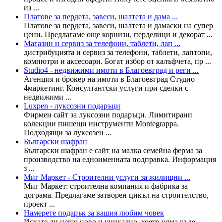
из ...
Платове за пердета, завеси, шалтета и дама ...
Платове за пердета, завеси, шалтета и дамаски на супер
цени. Предлагаме още корнизи, перделици и декорат ...
Магазин и сервиз за телефони, таблети, лап ...
дистрибуцията и сервиз за телефони, таблети, лаптопи,
компютри и аксесоари. Богат избор от калъфчета, пр ...
Studio4 - недвижими имоти в Благоевград и реги ...
Агенция и брокер на имоти в Благоевград Студио
4маркетинг. Консултантски услуги при сделки с
недвижими ...
Luxpen - луксозни подаръци
Фирмен сайт за луксозни подаръци. Лимитирани
колекции пишещи инструменти Montegrappa.
Подходящи за луксозен ...
Български шафран
Български шафран е сайт на малка семейна ферма за
производство на едноименната подправка. Информация
з ...
Миг Маркет - Строителни услуги за жилищни ...
Миг Маркет: строителна компания и фабрика за
дограма. Предлагаме затворен цикъл на строителство,
проект ...
Намерете подарък за вашия любим човек
Искате ли нещо ново и уникално, което няма къде