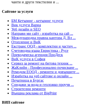
чанти и други текстилни и ...
Сайтове за услуги
БМ Кетъринг - кетъринг услуги
Вик услуги Варна
Уеб дизайн и SEO
Направи ми сайт - изработка на сай ...
Международна правна кантора Д. Вл ...
Отопление и ВиК
Екстранс ООД - комплектни и частич ...
Счетоводна къща Евристика - Русе
Преводаческа агенция ПроДеск
ВиК услуги в София
Сервиз за ремонт на битова техник ...
ЖаКлийн - Професионално почисване ...
Ремодом ЕООД - ремонти и довършите ...
Изработка на уеб сайтове и онлайн ...
Печатница в Бургас
Сондажи за вода и геоложко проучв ...
Строителни ремонти
Външна реклама от BigPrint
ВИП сайтове