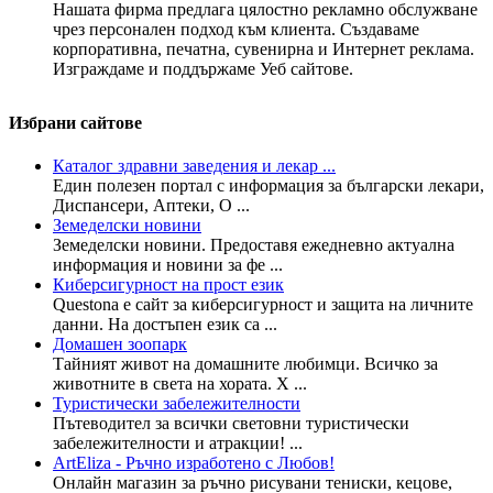
Нашата фирма предлага цялостно рекламно обслужване
чрез персонален подход към клиента. Създаваме
корпоративна, печатна, сувенирна и Интернет реклама.
Изграждаме и поддържаме Уеб сайтове.
Избрани сайтове
Каталог здравни заведения и лекар ...
Един полезен портал с информация за български лекари,
Диспансери, Аптеки, О ...
Земеделски новини
Земеделски новини. Предоставя ежедневно актуална
информация и новини за фе ...
Киберсигурност на прост език
Questona е сайт за киберсигурност и защита на личните
данни. На достъпен език са ...
Домашен зоопарк
Тайният живот на домашните любимци. Всичко за
животните в света на хората. Х ...
Туристически забележителности
Пътеводител за всички световни туристически
забележителности и атракции! ...
ArtEliza - Ръчно изработено с Любов!
Онлайн магазин за ръчно рисувани тениски, кецове,