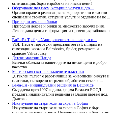
оптимизация, бърза изработка на ниски цени!
Оборудване под наем, кетъринг услуги и дек ...
Организиране и реализация на корпоративни и частни
специални събития, кетъринг услуги и отдаване на ке ...
Природни лекове и билки
Природни лекове и билки за множество заболявания.
Лекове дава ценна информация за превенция, заболяван
...
ВиБиЕл Трейд - Умни решения за вашия дом и ...
VBL Trade е търговски представител за България на
самоходни косачки Belrobotics, Spider, ремаркета и
кранове Vahva Jussy, ...
Детски магазин Панда
Всички облекла за вашето дете на ниски цени и добро
качество.
Магическия свят на стъклените пластики
„Стъклен гълъб" е работилница за живописни бижута и
пластики, сътворени от ръчно обработено стъкло. ...
Вема-Ен - индивидуални решения за Вашия дъ ...
Създадена през 1997 година, фирма Вема-ен ЕООД
предлага индивидуални решения за Вашия дървен под.
Дългого ...
Изкупуване на стари коли за скрап в София
Изкупуване на стари коли за скрап в София с бърз
процес и изгодни оферти. Получете оценка и безплатно