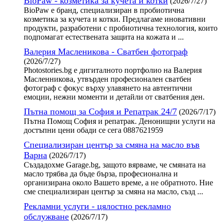
BioPaw - козметика за кучета и котки
(2026/7/27)
BioPaw е бранд, специализиран в пробиотична
козметика за кучета и котки. Предлагаме иновативни
продукти, разработени с пробиотична технология, които
подпомагат естествената защита на кожата и ...
Валерия Масленикова - Сватбен фотограф
(2026/7/27)
Photostories.bg е дигиталното портфолио на Валерия
Масленникова, утвърден професионален сватбен
фотограф с фокус върху улавянето на автентични
емоции, нежни моменти и детайли от сватбения ден.
Пътна помощ за София и Репатрак 24/7
(2026/7/17)
Пътна Помощ София и репатрак. Денонищни услуги на
достъпни цени обади се сега 0887621959
Специализиран център за смяна на масло във
Варна
(2026/7/17)
Създадохме Garage.bg, защото вярваме, че смяната на
масло трябва да бъде бърза, професионална и
организирана около Вашето време, а не обратното. Ние
сме специализиран център за смяна на масло, създ ...
Рекламни услуги - цялостно рекламно
обслужване
(2026/7/17)