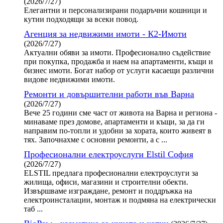
(2026/7/27)
Елегантни и персонализирани подаръчни кошници и
кутии подходящи за всеки повод.
Агенция за недвижими имоти - К2-Имоти
(2026/7/27)
Актуални обяви за имоти. Професионално съдействие
при покупка, продажба и наем на апартаменти, къщи и
бизнес имоти. Богат набор от услуги касаещи различни
видове недвижими имоти.
Ремонти и довършителни работи във Варна
(2026/7/27)
Вече 25 години сме част от живота на Варна и региона -
минаваме през домове, апартаменти и къщи, за да ги
направим по-топли и удобни за хората, които живеят в
тях. Започнахме с основни ремонти, а с ...
Професионални електроуслуги Elstil София
(2026/7/27)
ELSTIL предлага професионални електроуслуги за
жилища, офиси, магазини и строителни обекти.
Извършваме изграждане, ремонт и поддръжка на
електроинсталации, монтаж и подмяна на електрически
таб ...