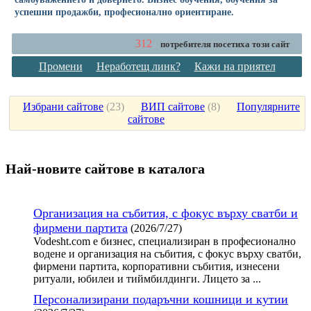
успешни продажби, професионално ориентиране.
312
потребителя посетиха този сайт
Промени
Неработещ линк?
Кажи на приятел
Избрани сайтове
(
23
)
ВИП сайтове
(
8
)
Популярните
сайтове
Най-новите сайтoве в каталога
Организация на събития, с фокус върху сватби и
фирмени партита
(2026/7/27)
Vodesht.com е бизнес, специализиран в професионално
водене и организация на събития, с фокус върху сватби,
фирмени партита, корпоративни събития, изнесени
ритуали, юбилеи и тиймбилдинги. Лицето за ...
Персонализирани подаръчни кошници и кутии