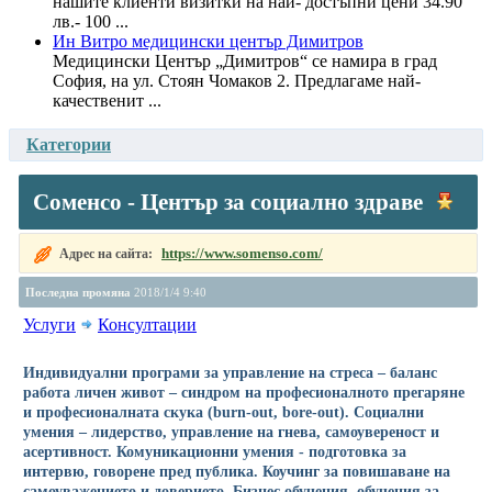
нашите клиенти визитки на най- достъпни цени 34.90
лв.- 100 ...
Ин Витро медицински център Димитров
Медицински Център „Димитров“ се намира в град
София, на ул. Стоян Чомаков 2. Предлагаме най-
качественит ...
Категории
Соменсо - Център за социално здраве
https://www.somenso.com/
Адрес на сайта:
Последна промяна
2018/1/4 9:40
Услуги
Консултации
Индивидуални програми за управление на стреса – баланс
работа личен живот – синдром на професионалното прегаряне
и професионалната скука (burn-out, bore-out). Социални
умения – лидерство, управление на гнева, самоувереност и
асертивност. Комуникационни умения - подготовка за
интервю, говорене пред публика. Коучинг за повишаване на
самоуважението и доверието. Бизнес обучения, обучения за