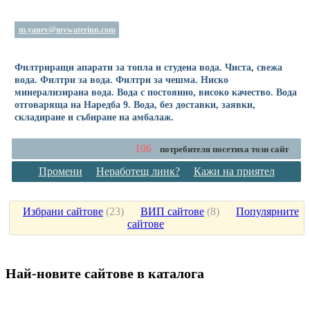
m.yanev@mywaterinn.com
Филтриращи апарати за топла и студена вода. Чиста, свежа
вода. Филтри за вода. Филтри за чешма. Ниско
минерализирана вода. Вода с постоянно, високо качество. Вода
отговаряща на Наредба 9. Вода, без доставки, заявки,
складиране и събиране на амбалаж.
106
потребителя посетиха този сайт
Промени
Неработещ линк?
Кажи на приятел
Избрани сайтове
(
23
)
ВИП сайтове
(
8
)
Популярните
сайтове
Най-новите сайтoве в каталога