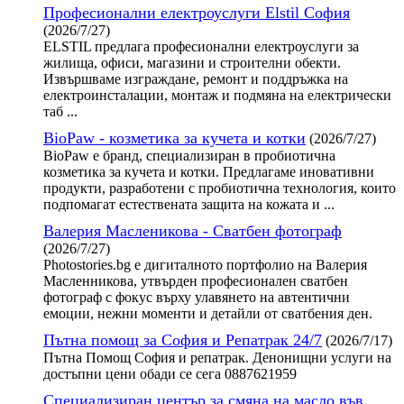
Професионални електроуслуги Elstil София
(2026/7/27)
ELSTIL предлага професионални електроуслуги за
жилища, офиси, магазини и строителни обекти.
Извършваме изграждане, ремонт и поддръжка на
електроинсталации, монтаж и подмяна на електрически
таб ...
BioPaw - козметика за кучета и котки
(2026/7/27)
BioPaw е бранд, специализиран в пробиотична
козметика за кучета и котки. Предлагаме иновативни
продукти, разработени с пробиотична технология, които
подпомагат естествената защита на кожата и ...
Валерия Масленикова - Сватбен фотограф
(2026/7/27)
Photostories.bg е дигиталното портфолио на Валерия
Масленникова, утвърден професионален сватбен
фотограф с фокус върху улавянето на автентични
емоции, нежни моменти и детайли от сватбения ден.
Пътна помощ за София и Репатрак 24/7
(2026/7/17)
Пътна Помощ София и репатрак. Денонищни услуги на
достъпни цени обади се сега 0887621959
Специализиран център за смяна на масло във