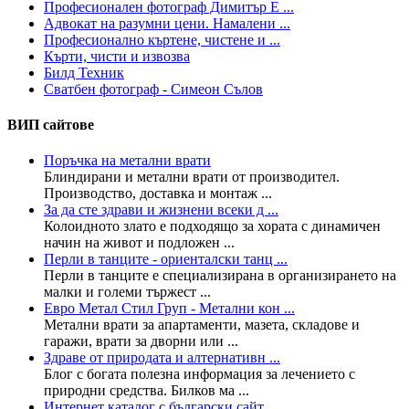
Професионален фотограф Димитър Е ...
Адвокат на разумни цени. Намалени ...
Професионално къртене, чистене и ...
Кърти, чисти и извозва
Билд Техник
Сватбен фотограф - Симеон Сълов
ВИП сайтове
Поръчка на метални врати
Блиндирани и метални врати от производител.
Производство, доставка и монтаж ...
За да сте здрави и жизнени всеки д ...
Колoидното злато е подходящо за хората с динамичен
начин на живот и подложен ...
Перли в танците - ориенталски танц ...
Перли в танците е специализирана в организирането на
малки и големи тържест ...
Евро Метал Стил Груп - Метални кон ...
Метални врати за апартаменти, мазета, складове и
гаражи, врати за дворни или ...
Здраве от природата и алтернативн ...
Блог с богата полезна информация за лечението с
природни средства. Билков ма ...
Интернет каталог с български сайт ...