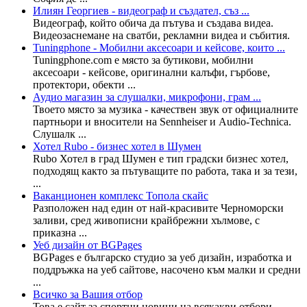
Илиян Георгиев - видеограф и създател, съз ...
Видеограф, който обича да пътува и създава видеа.
Видеозаснемане на сватби, рекламни видеа и събития.
Tuningphone - Мобилни аксесоари и кейсове, които ...
Tuningphone.com е място за бутикови, мобилни
аксесоари - кейсове, оригинални калъфи, гърбове,
протектори, обекти ...
Аудио магазин за слушалки, микрофони, грам ...
Твоето място за музика - качествен звук от официалните
партньори и вносители на Sennheiser и Audio-Technica.
Слушалк ...
Хотел Rubo - бизнес хотел в Шумен
Rubo Хотел в град Шумен е тип градски бизнес хотел,
подходящ както за пътуващите по работа, така и за тези,
...
Ваканционен комплекс Топола скайс
Разположен над един от най-красивите Черноморски
заливи, сред живописни крайбрежни хълмове, с
приказна ...
Уеб дизайн от BGPages
BGPages е българско студио за уеб дизайн, изработка и
поддръжка на уеб сайтове, насочено към малки и средни
...
Всичко за Вашия отбор
Това е сайт за спортни новини на всякакви отбори