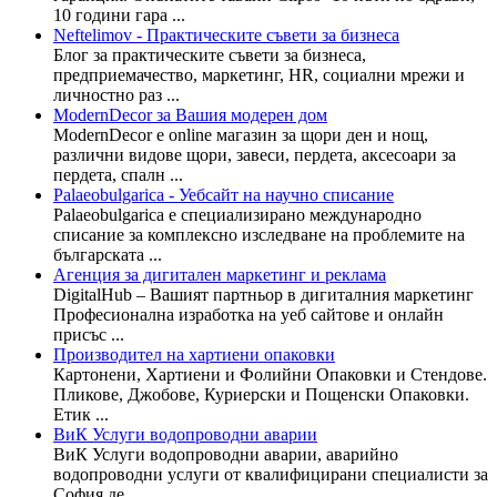
10 години гара ...
Neftelimov - Практическите съвети за бизнеса
Блог за практическите съвети за бизнеса,
предприемачество, маркетинг, HR, социални мрежи и
личностно раз ...
ModernDecor за Вашия модерен дом
ModernDecor е online магазин за щори ден и нощ,
различни видове щори, завеси, пердета, аксесоари за
пердета, спалн ...
Palaeobulgarica - Уебсайт на научно списание
Palaeobulgarica е специализирано международно
списание за комплексно изследване на проблемите на
българската ...
Агенция за дигитален маркетинг и реклама
DigitalHub – Вашият партньор в дигиталния маркетинг
Професионална изработка на уеб сайтове и онлайн
присъс ...
Производител на хартиени опаковки
Картонени, Хартиени и Фолийни Опаковки и Стендове.
Пликове, Джобове, Куриерски и Пощенски Опаковки.
Етик ...
ВиК Услуги водопроводни аварии
ВиК Услуги водопроводни аварии, аварийно
водопроводни услуги от квалифицирани специалисти за
София де ...