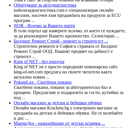
Оборудване за автодиагностика
кабелизадиагностика.com е специализиран онлайн
магазин, насочен към продажбата на продукти за ECU
програм ...
NOR - Всичко за Вашето парти
В този портал ще намерите всичко, от което се нуждаете,
за да реализирате Вашето празненство. Селектиран ...
Билдинг Ремонт Строй - ремонт и строителст ...
Строителни ремонти в София и страната от Билдинг
Ремонт Строй ООД. Нашият предмет на дейност е
строител ...
King of NET - без цензура
King of NET не е просто поредният новинарски сайт.
king-of-net.com предлага на своите читатели както
актуални новин ...
PokaniLux - Сватбени покани
Сватбени покани, покани за абитуриентски бал и
кръщене. Предлагаме и подаръчета за гости, кутийки за
под ...
Онлайн магазин за детски и бебешки обувки
Онлайн магазин Kracheta.bg е електронен магазин за
продажба на детски и бебешки обувки. Не се колебайте
и дос ...
МарчиДео - разнообразие от детски играчки ...