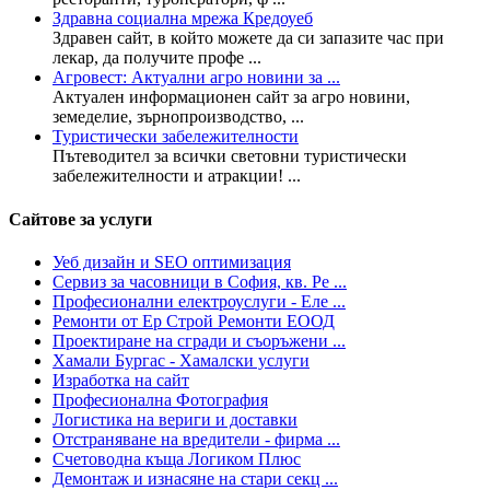
Здравна социална мрежа Кредоуеб
Здравен сайт, в който можете да си запазите час при
лекар, да получите профе ...
Агровест: Актуални агро новини за ...
Актуален информационен сайт за агро новини,
земеделие, зърнопроизводство, ...
Туристически забележителности
Пътеводител за всички световни туристически
забележителности и атракции! ...
Сайтове за услуги
Уеб дизайн и SEO оптимизация
Сервиз за часовници в София, кв. Ре ...
Професионални електроуслуги - Еле ...
Ремонти от Ер Строй Ремонти ЕООД
Проектиране на сгради и съоръжени ...
Хамали Бургас - Хамалски услуги
Изработка на сайт
Професионална Фотография
Логистика на вериги и доставки
Отстраняване на вредители - фирма ...
Счетоводна къща Логиком Плюс
Демонтаж и изнасяне на стари секц ...