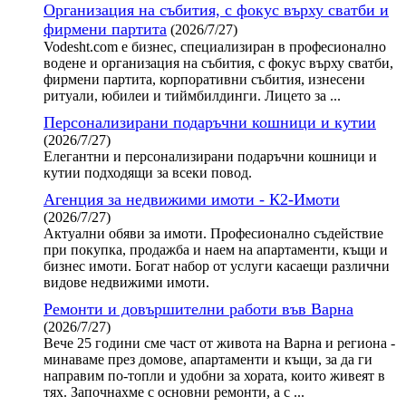
Организация на събития, с фокус върху сватби и
фирмени партита
(2026/7/27)
Vodesht.com е бизнес, специализиран в професионално
водене и организация на събития, с фокус върху сватби,
фирмени партита, корпоративни събития, изнесени
ритуали, юбилеи и тиймбилдинги. Лицето за ...
Персонализирани подаръчни кошници и кутии
(2026/7/27)
Елегантни и персонализирани подаръчни кошници и
кутии подходящи за всеки повод.
Агенция за недвижими имоти - К2-Имоти
(2026/7/27)
Актуални обяви за имоти. Професионално съдействие
при покупка, продажба и наем на апартаменти, къщи и
бизнес имоти. Богат набор от услуги касаещи различни
видове недвижими имоти.
Ремонти и довършителни работи във Варна
(2026/7/27)
Вече 25 години сме част от живота на Варна и региона -
минаваме през домове, апартаменти и къщи, за да ги
направим по-топли и удобни за хората, които живеят в
тях. Започнахме с основни ремонти, а с ...