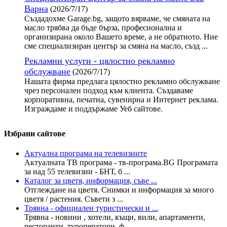
Варна
(2026/7/17)
Създадохме Garage.bg, защото вярваме, че смяната на
масло трябва да бъде бърза, професионална и
организирана около Вашето време, а не обратното. Ние
сме специализиран център за смяна на масло, създ ...
Рекламни услуги - цялостно рекламно
обслужване
(2026/7/17)
Нашата фирма предлага цялостно рекламно обслужване
чрез персонален подход към клиента. Създаваме
корпоративна, печатна, сувенирна и Интернет реклама.
Изграждаме и поддържаме Уеб сайтове.
Избрани сайтове
Актуална програма на телевизиите
Актуалната ТВ програма - тв-програма.BG Програмата
за над 55 телевизии - БНТ, б ...
Каталог за цветя, информация, съве ...
Отглеждане на цветя. Снимки и информация за много
цветя / растения. Съвети з ...
Трявна - официален туристически и ...
Трявна - новини , хотели, къщи, вили, апартаменти,
ресторанти, туроператори, ф ...