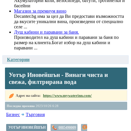
Акумулаторни коли, велосипеди, батути, тротинетки и
басейни
Магазин за премиум вино
Decanter.bg има за цел да Ви предостави възможността
да вкусите уникални вина, произведени от специално
селе ...
Душ кабини и паравани за баня.
Производител на душ кабини и паравани за баня по
размер на клиента.Богат избор на душ кабини и
паравани ...
Категории
Уотър Иновейшън - Винаги чиста и
свежа, филтрирана вода
https://www.mywaterinn.com/
Адрес на сайта:
Последна промяна
2023/10/26 6:28
Бизнес
Търговия
УОТЪР ИНОВЕЙШЪН
0885490009