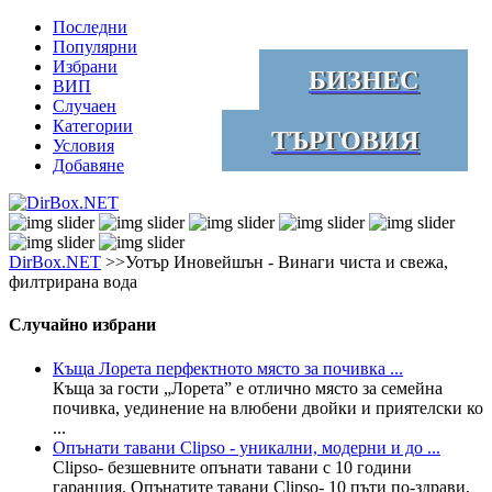
Последни
Популярни
Избрани
БИЗНЕС
ВИП
Случаен
Категории
ТЪРГОВИЯ
Условия
Добавяне
DirBox.NET
>>Уотър Иновейшън - Винаги чиста и свежа,
филтрирана вода
Случайно избрани
Къща Лорета перфектното място за почивка ...
Къща за гости „Лорета” е отлично място за семейна
почивка, уединение на влюбени двойки и приятелски ко
...
Опънати тавани Clipso - уникални, модерни и до ...
Clipso- безшевните опънати тавани с 10 години
гаранция. Опънатите тавани Clipso- 10 пъти по-здрави,