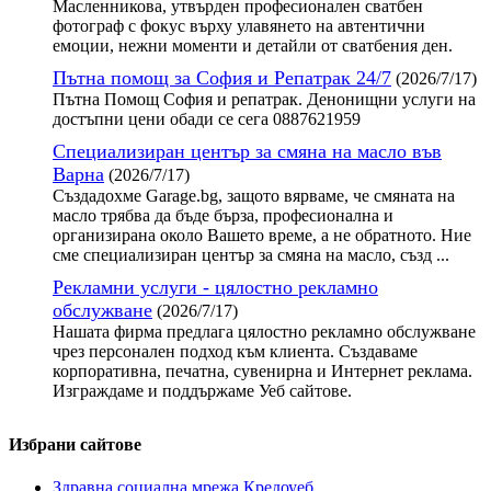
Масленникова, утвърден професионален сватбен
фотограф с фокус върху улавянето на автентични
емоции, нежни моменти и детайли от сватбения ден.
Пътна помощ за София и Репатрак 24/7
(2026/7/17)
Пътна Помощ София и репатрак. Денонищни услуги на
достъпни цени обади се сега 0887621959
Специализиран център за смяна на масло във
Варна
(2026/7/17)
Създадохме Garage.bg, защото вярваме, че смяната на
масло трябва да бъде бърза, професионална и
организирана около Вашето време, а не обратното. Ние
сме специализиран център за смяна на масло, създ ...
Рекламни услуги - цялостно рекламно
обслужване
(2026/7/17)
Нашата фирма предлага цялостно рекламно обслужване
чрез персонален подход към клиента. Създаваме
корпоративна, печатна, сувенирна и Интернет реклама.
Изграждаме и поддържаме Уеб сайтове.
Избрани сайтове
Здравна социална мрежа Кредоуеб