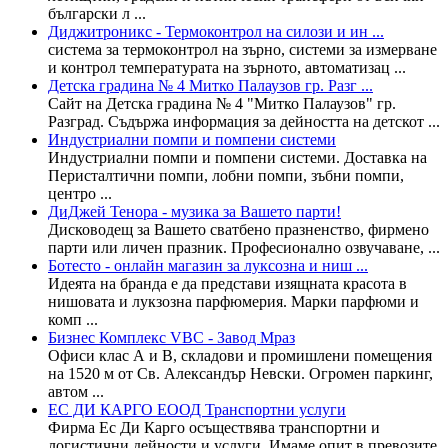
български л ...
Диджитроникс - Термоконтрол на силози и ин ...
система за термоконтрол на зърно, системи за измерване
и контрол температурата на зърното, автоматизац ...
Детска градина № 4 Митко Палаузов гр. Разг ...
Сайт на Детска градина № 4 "Митко Палаузов" гр.
Разград. Съдържа информация за дейността на детскот ...
Индустриални помпи и помпени системи
Индустриални помпи и помпени системи. Доставка на
Перисталтични помпи, лобни помпи, зъбни помпи,
центро ...
ДиДжей Тенора - музика за Вашето парти!
Дисководещ за Вашето сватбено празненство, фирмено
парти или личен празник. Професионално озвучаване, ...
Ботесто - онлайн магазин за луксозна и ниш ...
Идеята на бранда е да представи изящната красота в
нишовата и лукзозна парфюмерия. Марки парфюми и
комп ...
Бизнес Комплекс VBC - Завод Мраз
Офиси клас А и B, складови и промишлени помещения
на 1520 м от Св. Александър Невски. Огромен паркинг,
автом ...
ЕС ДИ КАРГО ЕООД Транспортни услуги
Фирма Ес Ди Карго осъществява транспортни и
логистични дейности и услуги. Имаме опит в превозите