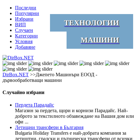
Последни
Популярни
Избрани
ТЕХНОЛОГИИ
ВИП
Случаен
Категории
МАШИНИ
Условия
Добавяне
DirBox.NET
>>Джепето Машинъри ЕООД -
дървообработващи машини
Случайно избрани
Пердета Парадайс
Магазин за пердета, щори и корнизи Парадайс. Най-
доброто за текстилното обзавеждане на Вашия дом или
офи ...
Летищни трансфери в България
Bulgaria Holiday Transfers е най-добрата компания за
летищтни, градски и пътнически трансфери от всички