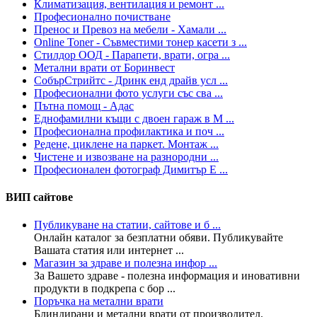
Климатизация, вентилация и ремонт ...
Професионално почистване
Пренос и Превоз на мебели - Хамали ...
Online Toner - Съвместими тонер касети з ...
Стилдор ООД - Парапети, врати, огра ...
Метални врати от Боринвест
СобърСтрийтс - Дринк енд драйв усл ...
Професионални фото услуги със сва ...
Пътна помощ - Адас
Еднофамилни къщи с двоен гараж в М ...
Професионална профилактика и поч ...
Редене, циклене на паркет. Монтаж ...
Чистене и извозване на разнородни ...
Професионален фотограф Димитър Е ...
ВИП сайтове
Публикуване на статии, сайтове и б ...
Онлайн каталог за безплатни обяви. Публикувайте
Вашата статия или интернет ...
Магазин за здраве и полезна инфор ...
За Вашето здраве - полезна информация и иновативни
продукти в подкрепа с бор ...
Поръчка на метални врати
Блиндирани и метални врати от производител.