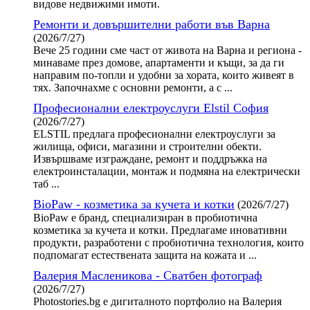
видове недвижими имоти.
Ремонти и довършителни работи във Варна
(2026/7/27)
Вече 25 години сме част от живота на Варна и региона -
минаваме през домове, апартаменти и къщи, за да ги
направим по-топли и удобни за хората, които живеят в
тях. Започнахме с основни ремонти, а с ...
Професионални електроуслуги Elstil София
(2026/7/27)
ELSTIL предлага професионални електроуслуги за
жилища, офиси, магазини и строителни обекти.
Извършваме изграждане, ремонт и поддръжка на
електроинсталации, монтаж и подмяна на електрически
таб ...
BioPaw - козметика за кучета и котки
(2026/7/27)
BioPaw е бранд, специализиран в пробиотична
козметика за кучета и котки. Предлагаме иновативни
продукти, разработени с пробиотична технология, които
подпомагат естествената защита на кожата и ...
Валерия Масленикова - Сватбен фотограф
(2026/7/27)
Photostories.bg е дигиталното портфолио на Валерия