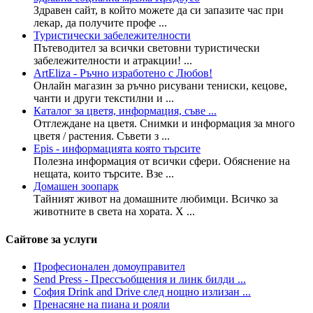
Здравен сайт, в който можете да си запазите час при
лекар, да получите профе ...
Туристически забележителности
Пътеводител за всички световни туристически
забележителности и атракции! ...
ArtEliza - Ръчно изработено с Любов!
Онлайн магазин за ръчно рисувани тениски, кецове,
чанти и други текстилни и ...
Каталог за цветя, информация, съве ...
Отглеждане на цветя. Снимки и информация за много
цветя / растения. Съвети з ...
Epis - информацията която търсите
Полезна информация от всички сфери. Обяснение на
нещата, които търсите. Взе ...
Домашен зоопарк
Тайният живот на домашните любимци. Всичко за
животните в света на хората. Х ...
Сайтове за услуги
Професионален домоуправител
Send Press - Прессъобщения и линк билди ...
София Drink and Drive след нощно излизан ...
Пренасяне на пиана и рояли