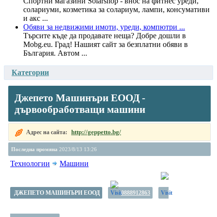
Спортни магазини Solarshop - внос на фитнес уреди,
солариуми, козметика за солариум, лампи, консумативи
и акс ...
Обяви за недвижими имоти, уреди, компютри ...
Търсите къде да продавате неща? Добре дошли в
Mobg.eu. Град! Нашият сайт за безплатни обяви в
България. Автом ...
Категории
Джепето Машинъри ЕООД -
дървообработващи машини
http://geppetto.bg/
Адрес на сайта:
Последна промяна
2023/8/13 13:26
Технологии
Машини
ДЖЕПЕТО МАШИНЪРИ ЕООД
0888912863