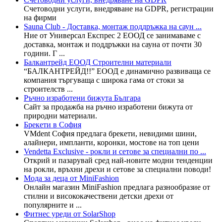
Счетоводни услуги, внедряване на GDPR, регистрации
на фирми
Sauna Club - Доставка, монтаж поддръжка на саун ...
Ние от Универсал Експрес 2 ЕООД се занимаваме с
доставка, монтаж и поддръжки на сауна от почти 30
години. Г ...
Балкантрейд ЕООД Строителни материали
“БАЛКАНТРЕЙД!!” ЕООД е динамично развиваща се
компания търгуваща с широка гама от стоки за
строителств ...
Ръчно изработени бижута Българа
Сайт за продажба на ръчно изработени бижута от
природни материали.
Брекети в София
VMdent София предлага брекети, невидими шини,
алайнери, импланти, коронки, мостове на топ цени
Vendetta Exclusive - рокли и сетове за специални по ...
Открий и пазарувай сред най-новите модни тенденции
на рокли, връхни дрехи и сетове за специални поводи!
Мода за деца от MiniFashion
Онлайн магазин MiniFashion предлага разнообразие от
стилни и висококачествени детски дрехи от
популярните и ...
Фитнес уреди от SolarShop