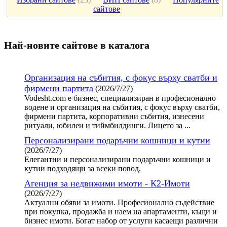
сайтове
Най-новите сайтoве в каталога
Организация на събития, с фокус върху сватби и
фирмени партита
(2026/7/27)
Vodesht.com е бизнес, специализиран в професионално
водене и организация на събития, с фокус върху сватби,
фирмени партита, корпоративни събития, изнесени
ритуали, юбилеи и тиймбилдинги. Лицето за ...
Персонализирани подаръчни кошници и кутии
(2026/7/27)
Елегантни и персонализирани подаръчни кошници и
кутии подходящи за всеки повод.
Агенция за недвижими имоти - К2-Имоти
(2026/7/27)
Актуални обяви за имоти. Професионално съдействие
при покупка, продажба и наем на апартаменти, къщи и
бизнес имоти. Богат набор от услуги касаещи различни