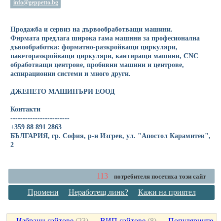
info@geppetto.bg
Продажба и сервиз на дървообработващи машини.
Фирмата предлага широка гама машини за професионална
дъвообработка: форматно-разкройващи циркуляри,
пакеторазкройващи циркуляри, кантиращи машини, CNC
обработващи центрове, пробивни машини и центрове,
аспирационни системи и много други.
ДЖЕПЕТО МАШИНЪРИ ЕООД
Контакти
------------------------
+359 88 891 2863
БЪЛГАРИЯ, гр. София, р-н Изгрев, ул. "Апостол Карамитев",
2
113
потребителя посетиха този сайт
Промени
Неработещ линк?
Кажи на приятел
Избрани сайтове
(
23
)
ВИП сайтове
(
8
)
Популярните