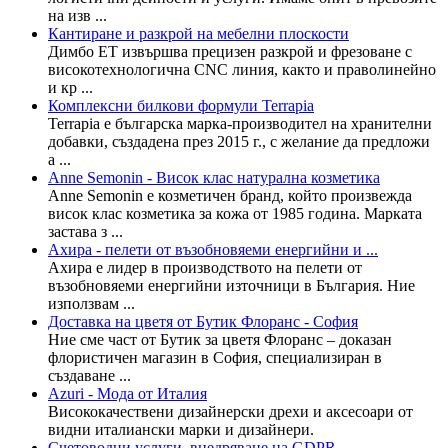
на изв ...
Кантиране и разкрой на мебелни плоскости
Димбо ЕТ извършва прецизен разкрой и фрезоване с
високотехнологична CNC линия, както и праволинейно
и кр ...
Комплексни билкови формули Terrapia
Terrapia е българска марка-производител на хранителни
добавки, създадена през 2015 г., с желание да предложи
а ...
Anne Semonin - Висок клас натурална козметика
Anne Semonin е козметичен бранд, който произвежда
висок клас козметика за кожа от 1985 година. Марката
застава з ...
Ахира - пелети от възобновяеми енергийни и ...
Ахира е лидер в производството на пелети от
възобновяеми енергийни източници в България. Ние
използвам ...
Доставка на цветя от Бутик Флоранс - София
Ние сме част от Бутик за цветя Флоранс – доказан
флористичен магазин в София, специализиран в
създаване ...
Azuri - Мода от Италия
Висококачествени дизайнерски дрехи и аксесоари от
видни италиански марки и дизайнери.
Счетоводни услуги, внедряване на GDPR