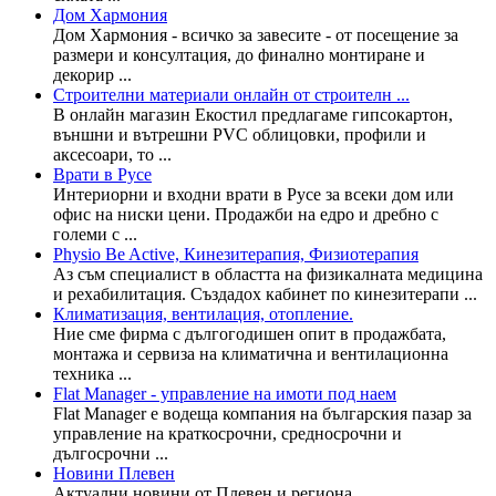
Дом Хармония
Дом Хармония - всичко за завесите - от посещение за
размери и консултация, до финално монтиране и
декорир ...
Строителни материали онлайн от строителн ...
В онлайн магазин Екостил предлагаме гипсокартон,
външни и вътрешни PVC облицовки, профили и
аксесоари, то ...
Врати в Русе
Интериорни и входни врати в Русе за всеки дом или
офис на ниски цени. Продажби на едро и дребно с
големи с ...
Physio Be Active, Кинезитерапия, Физиотерапия
Аз съм специалист в областта на физикалната медицина
и рехабилитация. Създадох кабинет по кинезитерапи ...
Климатизация, вентилация, отопление.
Ние сме фирма с дългогодишен опит в продажбата,
монтажа и сервиза на климатична и вентилационна
техника ...
Flat Manager - управление на имоти под наем
Flat Manager е водеща компания на българския пазар за
управление на краткосрочни, средносрочни и
дългосрочни ...
Новини Плевен
Актуални новини от Плевен и региона