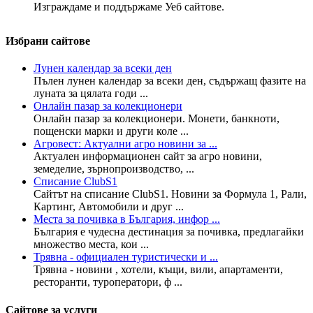
Изграждаме и поддържаме Уеб сайтове.
Избрани сайтове
Лунен календар за всеки ден
Пълен лунен календар за всеки ден, съдържащ фазите на
луната за цялата годи ...
Онлайн пазар за колекционери
Онлайн пазар за колекционери. Монети, банкноти,
пощенски марки и други коле ...
Агровест: Актуални агро новини за ...
Актуален информационен сайт за агро новини,
земеделие, зърнопроизводство, ...
Списание ClubS1
Сайтът на списание ClubS1. Новини за Формула 1, Рали,
Картинг, Автомобили и друг ...
Места за почивка в България, инфор ...
България е чудесна дестинация за почивка, предлагайки
множество места, кои ...
Трявна - официален туристически и ...
Трявна - новини , хотели, къщи, вили, апартаменти,
ресторанти, туроператори, ф ...
Сайтове за услуги