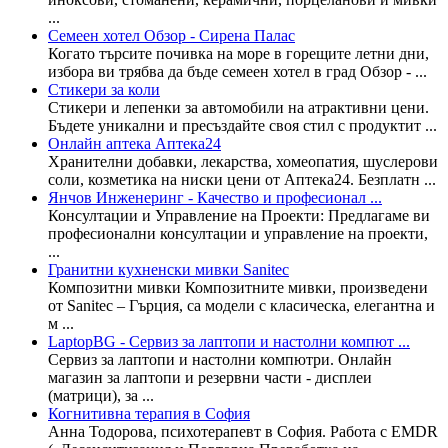
...
Семеен хотел Обзор - Сирена Палас
Когато търсите почивка на море в горещите летни дни,
избора ви трябва да бъде семеен хотел в град Обзор - ...
Стикери за коли
Стикери и лепенки за автомобили на атрактивни цени.
Бъдете уникални и пресъздайте своя стил с продуктит ...
Онлайн аптека Аптека24
Хранителни добавки, лекарства, хомеопатия, шуслерови
соли, козметика на ниски цени от Аптека24. Безплатн ...
Янчов Инженеринг - Качество и професионал ...
Консултации и Управление на Проекти: Предлагаме ви
професионални консултации и управление на проекти,
...
Гранитни кухненски мивки Sanitec
Композитни мивки Композитните мивки, произведени
от Sanitec – Гърция, са модели с класическа, елегантна и
м ...
LaptopBG - Сервиз за лаптопи и настолни компют ...
Сервиз за лаптопи и настолни компютри. Онлайн
магазин за лаптопи и резервни части - дисплеи
(матрици), за ...
Когнитивна терапия в София
Анна Тодорова, психотерапевт в София. Работа с EMDR