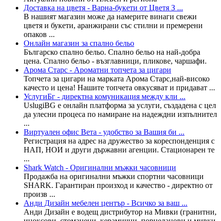
Доставка на цветя - Варна-букети от Цветя З ...
В нашият магазин може да намерите винаги свежи
цветя и букети, аранжирани със стилни и премерени
опаков ...
Онлайн магазин за спално бельо
Българско спално бельо. Спално бельо на най-добра
цена. Спално бельо - възглавници, пликове, чаршафи.
Арома Старс - Ароматни топчета за цигари
Топчета за цигари на марката Арома Старс,най-високо
качесто и цена! Нашите топчета овкусяват и придават ...
УслугиБг - директна комуникация между кли ...
UslugiBG е онлайн платформа за услуги, създадена с цел
да улесни процеса по намиране на надеждни изпълнител
...
Виртуален офис Вета - удобство за Вашия би ...
Регистрация на адрес на дружество за кореспонденция с
НАП, НОИ и други държавни агенции. Стационарен те
...
Shark Watch - Оригинални мъжки часовници
Продажба на оригинални мъжки спортни часовници
SHARK. Гарантиран произход и качество - директно от
произв ...
Анди Дизайн мебелен център - Всичко за ваш ...
Анди Дизайн е водещ дистрибутор на Мивки (гранитни,
иноксови, стоманени, керамични, порцеланови и мивки