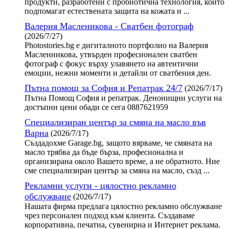
продукти, разработени с пробиотична технология, които
подпомагат естествената защита на кожата и ...
Валерия Масленикова - Сватбен фотограф
(2026/7/27)
Photostories.bg е дигиталното портфолио на Валерия
Масленникова, утвърден професионален сватбен
фотограф с фокус върху улавянето на автентични
емоции, нежни моменти и детайли от сватбения ден.
Пътна помощ за София и Репатрак 24/7
(2026/7/17)
Пътна Помощ София и репатрак. Денонищни услуги на
достъпни цени обади се сега 0887621959
Специализиран център за смяна на масло във
Варна
(2026/7/17)
Създадохме Garage.bg, защото вярваме, че смяната на
масло трябва да бъде бърза, професионална и
организирана около Вашето време, а не обратното. Ние
сме специализиран център за смяна на масло, създ ...
Рекламни услуги - цялостно рекламно
обслужване
(2026/7/17)
Нашата фирма предлага цялостно рекламно обслужване
чрез персонален подход към клиента. Създаваме
корпоративна, печатна, сувенирна и Интернет реклама.