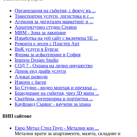
Организация на събития, с фокус въ ...
Транспортни услуги, логистика и с ...
Агенция за дигитален маркетинг и ...
Архитектурно студио Creaton
МВМ - Зона за лакиране
Изработка на уеб сайт с включена SE ...
Ремонта е лесен с Пластер Арт
ВиК услуги в Бургас
Фирма за асфалтиране в София
Impress Design Studio
СОД 7 - Охрана на лично имущество
Дринк енд драйв услуги
Адокат разводи
Изкопи с багер
Бо Студио - видео монтаж и прехвър ...
Брандиране на събития, чрез 3D мапи ...
Сватбена, интериорна и портретна ...
Кауфланд Сървис - ваучери за храна
ВИП сайтове
Евро Метал Стил Груп - Метални кон ...
Метални врати за апартаменти, мазета, складове и