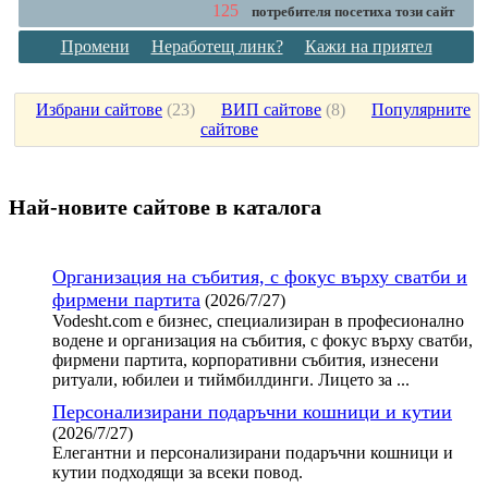
125
потребителя посетиха този сайт
Промени
Неработещ линк?
Кажи на приятел
Избрани сайтове
(
23
)
ВИП сайтове
(
8
)
Популярните
сайтове
Най-новите сайтoве в каталога
Организация на събития, с фокус върху сватби и
фирмени партита
(2026/7/27)
Vodesht.com е бизнес, специализиран в професионално
водене и организация на събития, с фокус върху сватби,
фирмени партита, корпоративни събития, изнесени
ритуали, юбилеи и тиймбилдинги. Лицето за ...
Персонализирани подаръчни кошници и кутии
(2026/7/27)
Елегантни и персонализирани подаръчни кошници и
кутии подходящи за всеки повод.