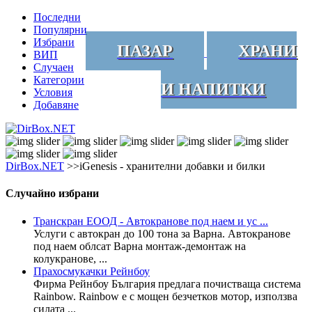
Последни
Популярни
Избрани
ПАЗАР
ХРАНИ
ВИП
Случаен
Категории
И НАПИТКИ
Условия
Добавяне
DirBox.NET
>>iGenesis - хранителни добавки и билки
Случайно избрани
Транскран ЕООД - Автокранове под наем и ус ...
Услуги с автокран до 100 тона за Варна. Автокранове
под наем облсат Варна монтаж-демонтаж на
колукранове, ...
Прахосмукачки Рейнбоу
Фирма Рейнбоу България предлага почистваща система
Rainbow. Rainbow е с мощен безчетков мотор, използва
силата ...