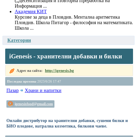
(„Десенситизация и Повторна Преработка на
Информация ...
Академия КИТ
Курсове за деца в Пловдив. Ментална аритметика
Пловдив. Школа Питагор - философия на математиката.
Школа ...
Категории
iGenesis - хранителни добавки и билки
http://igenesis.bg
Адрес на сайта:
Последна промяна
2023/6/26 17:47
Пазар
Храни и напитки
igenesisfood@gmail.com
Онлайн дистрибутор на хранителни добавки, сушени билки и
БИО плодове, натрална козметика, билкови чаеве.