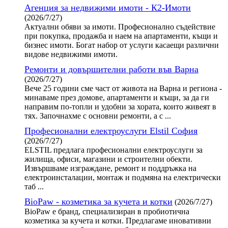
Агенция за недвижими имоти - К2-Имоти
(2026/7/27)
Актуални обяви за имоти. Професионално съдействие
при покупка, продажба и наем на апартаменти, къщи и
бизнес имоти. Богат набор от услуги касаещи различни
видове недвижими имоти.
Ремонти и довършителни работи във Варна
(2026/7/27)
Вече 25 години сме част от живота на Варна и региона -
минаваме през домове, апартаменти и къщи, за да ги
направим по-топли и удобни за хората, които живеят в
тях. Започнахме с основни ремонти, а с ...
Професионални електроуслуги Elstil София
(2026/7/27)
ELSTIL предлага професионални електроуслуги за
жилища, офиси, магазини и строителни обекти.
Извършваме изграждане, ремонт и поддръжка на
електроинсталации, монтаж и подмяна на електрически
таб ...
BioPaw - козметика за кучета и котки
(2026/7/27)
BioPaw е бранд, специализиран в пробиотична
козметика за кучета и котки. Предлагаме иновативни