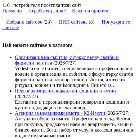
116
потребителя посетиха този сайт
Промени
Неработещ линк?
Кажи на приятел
Избрани сайтове
(
23
)
ВИП сайтове
(
8
)
Популярните
сайтове
Най-новите сайтoве в каталога
Организация на събития, с фокус върху сватби и
фирмени партита
(2026/7/27)
Vodesht.com е бизнес, специализиран в професионално
водене и организация на събития, с фокус върху сватби,
фирмени партита, корпоративни събития, изнесени
ритуали, юбилеи и тиймбилдинги. Лицето за ...
Персонализирани подаръчни кошници и кутии
(2026/7/27)
Елегантни и персонализирани подаръчни кошници и
кутии подходящи за всеки повод.
Агенция за недвижими имоти - К2-Имоти
(2026/7/27)
Актуални обяви за имоти. Професионално съдействие
при покупка, продажба и наем на апартаменти, къщи и
бизнес имоти. Богат набор от услуги касаещи различни
видове недвижими имоти.