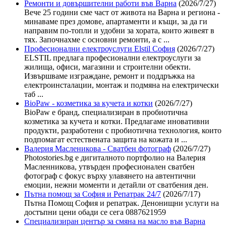
Ремонти и довършителни работи във Варна
(2026/7/27)
Вече 25 години сме част от живота на Варна и региона -
минаваме през домове, апартаменти и къщи, за да ги
направим по-топли и удобни за хората, които живеят в
тях. Започнахме с основни ремонти, а с ...
Професионални електроуслуги Elstil София
(2026/7/27)
ELSTIL предлага професионални електроуслуги за
жилища, офиси, магазини и строителни обекти.
Извършваме изграждане, ремонт и поддръжка на
електроинсталации, монтаж и подмяна на електрически
таб ...
BioPaw - козметика за кучета и котки
(2026/7/27)
BioPaw е бранд, специализиран в пробиотична
козметика за кучета и котки. Предлагаме иновативни
продукти, разработени с пробиотична технология, които
подпомагат естествената защита на кожата и ...
Валерия Масленикова - Сватбен фотограф
(2026/7/27)
Photostories.bg е дигиталното портфолио на Валерия
Масленникова, утвърден професионален сватбен
фотограф с фокус върху улавянето на автентични
емоции, нежни моменти и детайли от сватбения ден.
Пътна помощ за София и Репатрак 24/7
(2026/7/17)
Пътна Помощ София и репатрак. Денонищни услуги на
достъпни цени обади се сега 0887621959
Специализиран център за смяна на масло във Варна