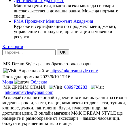
Дестилерия - Луда страст
Място за ценители, където всеки може да си свари
висококачествена домашна ракия. Може да поръчате
специ ...
PMA Проджект Мениджмънт Академия
Курсове и сертификация по проджект мениджмънт,
управление на продукти, организации и човешки
ресурси
Категории
OK
MK Dream Style - разнообразие от аксесоари
Адрес на сайта:
https://mkdreamstyle.com/
Последна промяна
2023/6/10 17:16
Мода
Облекла
МК ДРИЙМ СТАЙЛ
0899728283
mkdreamstyle@gmail.com
Разгледайте нашите онлайн дрехи и всички актуални за сезона
модели – рокли, якета, елеци, комплекти от две части, туники,
клинове, дънки, панталони, блузи, пуловери и др. на
достъпни цени. В онлайн магазин M&K DREAM STYLE ще
намерите и разнообразие от аксесоари – дамски часовници,
бижута и украшения за тяло и още.