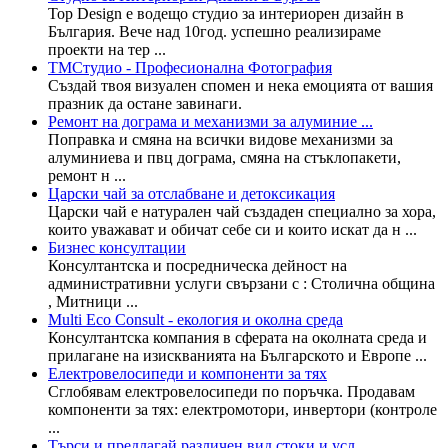
Top Design е водещо студио за интериорен дизайн в
България. Вече над 10год. успешно реализираме
проекти на тер ...
ТМСтудио - Професионална Фотография
Създай твоя визуален спомен и нека емоцията от вашия
празник да остане завинаги.
Ремонт на дограма и механизми за алуминие ...
Поправка и смяна на всички видове механизми за
алуминиева и пвц дограма, смяна на стъклопакети,
ремонт н ...
Царски чай за отслабване и детоксикация
Царски чай е натурален чай създаден специално за хора,
които уважават и обичат себе си и които искат да н ...
Бизнес консултации
Консултантска и посредническа дейност на
административни услуги свързани с : Столична община
, Митници ...
Multi Eco Consult - екология и околна среда
Консултантска компания в сферата на околната среда и
прилагане на изискванията на Българското и Европе ...
Електровелосипеди и компоненти за тях
Сглобявам електровелосипеди по поръчка. Продавам
компоненти за тях: електромотори, инвертори (контроле
...
Търси и предлагай различен вид стоки и усл ...