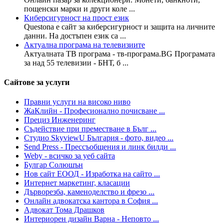
пощенски марки и други коле ...
Киберсигурност на прост език
Questona е сайт за киберсигурност и защита на личните
данни. На достъпен език са ...
Актуална програма на телевизиите
Актуалната ТВ програма - тв-програма.BG Програмата
за над 55 телевизии - БНТ, б ...
Сайтове за услуги
Правни услуги на високо ниво
ЖаКлийн - Професионално почисване ...
Прециз Инженеринг
Съдействие при преместване в Бълг ...
Студио SkyviewU България - фото, видео ...
Send Press - Прессъобщения и линк билди ...
Weby - всичко за уеб сайта
Булгар Солюшън
Нов сайт ЕООД - Изработка на сайто ...
Интернет маркетинг, класации
Дърворезба, каменоделство и фрезо ...
Онлайн адвокатска кантора в София ...
Адвокат Тома Драшков
Интериорен дизайн Варна - Неповто ...