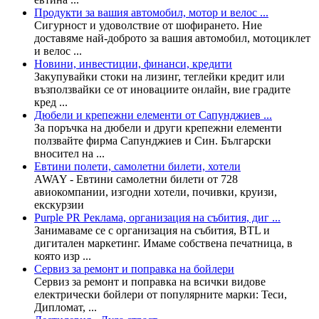
Продукти за вашия автомобил, мотор и велос ...
Сигурност и удоволствие от шофирането. Ние
доставяме най-доброто за вашия автомобил, мотоциклет
и велос ...
Новини, инвестиции, финанси, кредити
Закупувайки стоки на лизинг, теглейки кредит или
възползвайки се от иновациите онлайн, вие градите
кред ...
Дюбели и крепежни елементи от Сапунджиев ...
За поръчка на дюбели и други крепежни елементи
ползвайте фирма Сапунджиев и Син. Български
вносител на ...
Евтини полети, самолетни билети, хотели
AWAY - Евтини самолетни билети от 728
авиокомпании, изгодни хотели, почивки, круизи,
екскурзии
Purple PR Реклама, организация на събития, диг ...
Занимаваме се с организация на събития, BTL и
дигитален маркетинг. Имаме собствена печатница, в
която изр ...
Сервиз за ремонт и поправка на бойлери
Сервиз за ремонт и поправка на всички видове
електрически бойлери от популярните марки: Теси,
Дипломат, ...