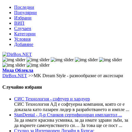
Последни
Популярни
Избрани
ВИП
Случаен
Категории
Условия
Добавяне
Мода
Облекла
DirBox.NET
>>MK Dream Style - разнообразие от аксесоари
Случайно избрани
СИС Технология - софтуер и хардуер
СИС Технология АД е софтуерна компания, която се е
доказала като пазарен лидер в разработването и импле ...
StanDental - Д-р Станков сертифициран имплантол ...
За да имате красива усмивка, за да имате здрави зъби, за
да върнете самочувствието си… За това ще се пост ...
Студио за Интериорен Дизайн в Бургас