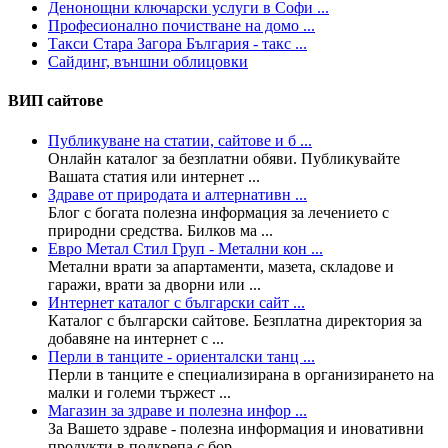
Денонощни ключарски услуги в Софи ...
Професионално почистване на домо ...
Такси Стара Загора България - такс ...
Сайдинг, външни облицовки
ВИП сайтове
Публикуване на статии, сайтове и б ...
Онлайн каталог за безплатни обяви. Публикувайте
Вашата статия или интернет ...
Здраве от природата и алтернативн ...
Блог с богата полезна информация за лечението с
природни средства. Билков ма ...
Евро Метал Стил Груп - Метални кон ...
Метални врати за апартаменти, мазета, складове и
гаражи, врати за дворни или ...
Интернет каталог с български сайт ...
Каталог с български сайтове. Безплатна директория за
добавяне на интернет с ...
Перли в танците - ориенталски танц ...
Перли в танците е специализирана в организирането на
малки и големи тържест ...
Магазин за здраве и полезна инфор ...
За Вашето здраве - полезна информация и иновативни
продукти в подкрепа с бор ...