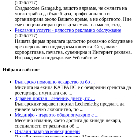
(2026/7/17)
Създадохме Garage.bg, защото вярваме, че смяната на
масло трябва да бъде бърза, професионална и
организирана около Вашето време, а не обратното. Ние
сме специализиран център за смяна на масло, създ ...
Рекламни услуги - цялостно рекламно обслужване
(2026/7/17)
Нашата фирма предлага цялостно рекламно обслужване
чрез персонален подход към клиента. Създаваме
корпоративна, печатна, сувенирна и Интернет реклама.
Изграждаме и поддържаме Уеб сайтове.
Избрани сайтове
Българско помощно лекарство за бо ...
Мисията на екипа КАТРАПС е с безвредни средства да
рестартира имунната сис ...
Здравен портал - лечение, диети, пс ...
Българският здравен портал Lechenie.bg предлага да
узнаете всичко любопитно, по ...
Мединфо - първото общопопулярно с ...
Месечно издание, което достига до хиляди лекари,
специалисти от различни об ...
Онлайн пазар за колекционери
Онлайн пазар за колекционери. Монети, банкноти,