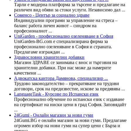
Тарли е модерна платформа за търсене и предлагане на
различен вид обяви за стоки услуги. Независимо дал ...
Соменсо - Център за социално здраве
Индивидуални програми за управление на стреса –
баланс работа личен живот – синдром на
професионалнот ...
UniGarden - професионално озеленяване в София
UniGarden-BG.com е специализирана фирма за
професионално озеленяване в София и страната.
Предлагаме изграждан ...
Здравословни хранителни добавки
Магазин ЗДРАВЕ се занимава с внос и търговия на
хранителни добавки. При нас може да намерите
качествени ...
Адвокатска кантора Дамянова, специализир ...
Трудово законодателство – прекратяване на трудови
договори, срок на предизвестие, искове за предявява ...
LanguageTask - Курсове по Испански език
Професионално обучение по испански език с издаване
на сертификат на ниски цени в град София. Заповядайт
...
24Gumi - Онлайн магазин за нови гуми
24Gumi.BG е онлайн магазин за нови гуми. Предлагаме
огромен избор на нови гуми на супер цени с Бърза и
евтина ...