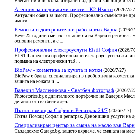
Елегантни и персонализирани подаръчни кошници и кути
Агенция за недвижими имоти - К2-Имоти
(2026/7/27
Актуални обяви за имоти. Професионално съдействие при
имоти.
Ремонти и довършителни работи във Варна
(2026/7/
Вече 25 години сме част от живота на Варна и региона - 
основни ремонти, а с ...
Професионални електроуслуги Elstil София
(2026/7/
ELSTIL предлага професионални електроуслуги за жилища
подмяна на електрически таб ...
BioPaw - козметика за кучета и котки
(2026/7/27)
BioPaw е бранд, специализиран в пробиотична козметика 
защита на кожата и ...
Валерия Масленикова - Сватбен фотограф
(2026/7/2
Photostories.bg е дигиталното портфолио на Валерия Ма
детайли от сватбения ден.
Пътна помощ за София и Репатрак 24/7
(2026/7/17)
Пътна Помощ София и репатрак. Денонищни услуги на до
Специализиран център за смяна на масло във Варн
Създадохме Garage.bg, защото вярваме, че смяната на мас