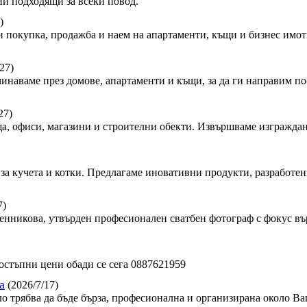
и подходящи за всеки повод.
)
 покупка, продажба и наем на апартаменти, къщи и бизнес имот
27)
минаваме през домове, апартаменти и къщи, за да ги направим по-
27)
, офиси, магазини и строителни обекти. Извършваме изграждан
за кучета и котки. Предлагаме иновативни продукти, разработен
7)
сленникова, утвърден професионален сватбен фотограф с фокус в
стъпни цени обади се сега 0887621959
а
(2026/7/17)
ло трябва да бъде бърза, професионална и организирана около Ва