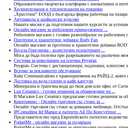
Образователно-творческа платформа с иновативни и интер
Хидроизолация и топлоизолация на покриви
„Христони” ЕООД е българска фирма работеща на пазара з
Автошкола и шофьорски курсове
Нашата мисия е да подготвим нашите курсисти за успешно 
Онлайн магазин за риболовни принадлежнос ...
Риболовен магазин с голямо разнообразие на риболовни п
Протеини и хранителни добавки Body Fan
Онлайн магазин за протеини и хранителни добавки B
Весела Григорова - холистичен психотерапе ...
Мога да бъда полезна при разрешаването на различни межд
Система за нивелиране на плочки Peygran
Peygran- Система с дистанционери, подложки, клипсове за
Всичко за рекламното обслужване
Raitz Communications e правоприемник на РАЙЦ-2, която е
Доставка на вода галони и кафе капсули
Минерална и трапезна вода до твоя дом или офис от Сити 
Lux Ceramics - готови решения за обзавеждане на ...
В Магазин Lux Ceramics предлагаме готови решения за обз
Кокитамикс - Онлайн търговия със стоки за ...
Онлайн търговия със стоки за домашни любимци. Отстъпк
IPConsulting ltd Марки и патенти Ай Пи Консултинг ...
Представителство пред Европейското патентно ведомство,
PodariMe - онлайн магазин за подаръци
PodariMe е онлайн магазин за оригинални подаръци, произ