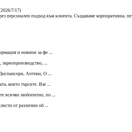
(2026/7/17)
ез персонален подход към клиента. Създаваме корпоративна, пе
рмация и новини за фе ...
 зърнопроизводство, ...
Диспансери, Аптеки, О ...
, които търсите. Взе ...
те всичко любопитно, по ...
исти от различни об ...