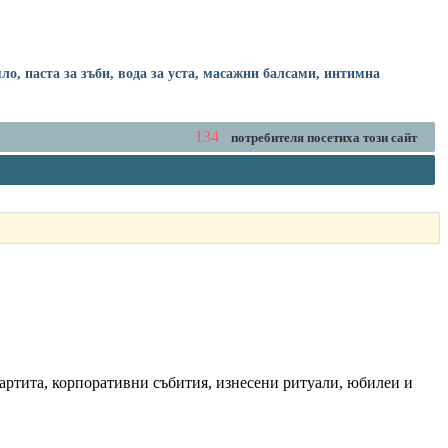
о, паста за зъби, вода за уста, масажни балсами, интимна
134
потребителя посетиха този сайт
партита, корпоративни събития, изнесени ритуали, юбилеи и