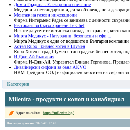
Дом и Градина - Електронно списание
Модерни и нестандартни идеи за обзавеждане и декорация
Монтаж на газови инжекциони
Фирма Интермекс Радев се занимава с дейности свързани 
Ресторант за бързо хранене Le Chef
Искате да усетите истинска наслада от храната, която хапв
Мирта Медикус - Натурални, безопасни и ефи ...
Мирта Медикус е една от водещите в България компании за
Хотел Rubo - бизнес хотел в Шумен
Rubo Хотел в град Шумен е тип градски бизнес хотел, подх
И Джи Ай България
Фирма И-Джи-Ай, Управител Елиана Герганова, Предлага:
Дизайнерски сифони за баня AKVO
HBM Трейдинг ООД е официален вносител на сифони за б
Категории
Milenita - продукти с коноп и канабидиол
https://milenita.bg/
Адрес на сайта:
Последна промяна
2023/4/5 17:42