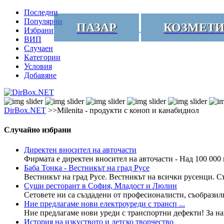
Последни
Популярни
ПАЗАР
КОЗМЕТ
Избрани
ВИП
Случаен
Категории
Условия
Добавяне
DirBox.NET
>>Milenita - продукти с коноп и канабидиол
Случайно избрани
Директен вносител на авточасти
Фирмата е директен вносител на авточасти - Над 100 000 
Баба Тонка - Вестникът на град Русе
Вестникът на град Русе. Вестникът на всички русенци. Съ
Суши ресторант в София, Младост и Люлин
Сетовете ни са създадени от професионалисти, съобразили 
Ние предлагаме нови електроуреди с трансп ...
Ние предлагаме нови уреди с транспортни дефекти! За наш
История на изкуството и детско творчество