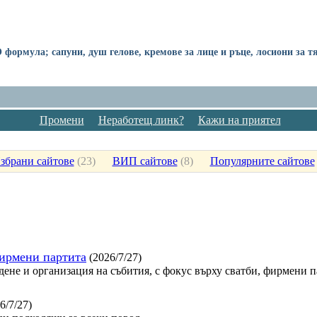
рмула; сапуни, душ гелове, кремове за лице и ръце, лосиони за тял
Промени
Неработещ линк?
Кажи на приятел
збрани сайтове
(
23
)
ВИП сайтове
(
8
)
Популярните сайтове
фирмени партита
(2026/7/27)
дене и организация на събития, с фокус върху сватби, фирмени 
6/7/27)