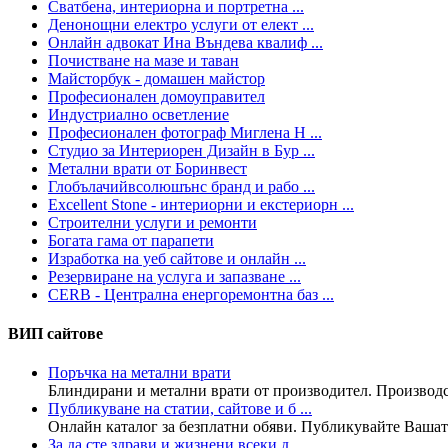
Сватбена, интериорна и портретна ...
Денонощни електро услуги от елект ...
Онлайн адвокат Ина Въндева квалиф ...
Почистване на мазе и таван
Майсторбук - домашен майстор
Професионален домоуправител
Индустриално осветление
Професионален фотограф Миглена Н ...
Студио за Интериорен Дизайн в Бур ...
Метални врати от Боринвест
Глобълачийвсолюшънс бранд и рабо ...
Excellent Stone - интериорни и екстериорн ...
Строителни услуги и ремонти
Богата гама от парапети
Изработка на уеб сайтове и онлайн ...
Резервиране на услуга и запазване ...
CERB - Централна енергоремонтна баз ...
ВИП сайтове
Поръчка на метални врати
Блиндирани и метални врати от производител. Производст
Публикуване на статии, сайтове и б ...
Онлайн каталог за безплатни обяви. Публикувайте Вашата
За да сте здрави и жизнени всеки д ...