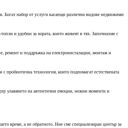
и. Богат набор от услуги касаещи различни видове недвижими
топли и удобни за хората, които живеят в тях. Започнахме с
е, ремонт и поддръжка на електроинсталации, монтаж и
и с пробиотична технология, които подпомагат естествената
ърху улавянето на автентични емоции, нежни моменти и
шето време, а не обратното. Ние сме специализиран център за