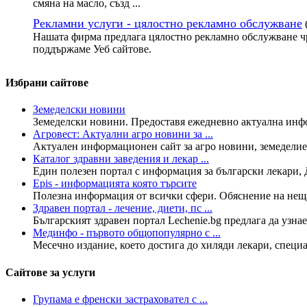
смяна на масло, създ ...
Рекламни услуги - цялостно рекламно обслужване
Нашата фирма предлага цялостно рекламно обслужване чр
поддържаме Уеб сайтове.
Избрани сайтове
Земеделски новини
Земеделски новини. Предоставя ежедневно актуална инфо
Агровест: Актуални агро новини за ...
Актуален информационен сайт за агро новини, земеделие,
Каталог здравни заведения и лекар ...
Един полезен портал с информация за български лекари, 
Epis - информацията която търсите
Полезна информация от всички сфери. Обяснение на нещата
Здравен портал - лечение, диети, пс ...
Българският здравен портал Lechenie.bg предлага да узнае
Мединфо - първото общопопулярно с ...
Месечно издание, което достига до хиляди лекари, специал
Сайтове за услуги
Групама е френски застраховател с ...