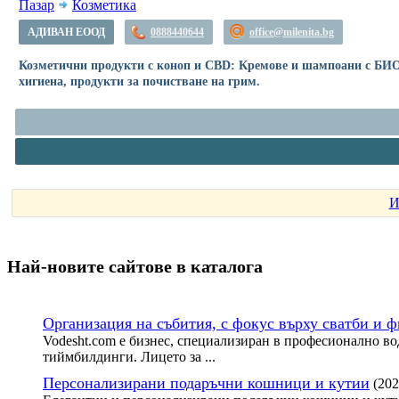
Пазар
Козметика
АДИВАН ЕООД
0888440644
office@milenita.bg
Козметични продукти с коноп и CBD: Кремове и шампоани с БИО фо
хигиена, продукти за почистване на грим.
И
Най-новите сайтoве в каталога
Организация на събития, с фокус върху сватби и 
Vodesht.com е бизнес, специализиран в професионално во
тиймбилдинги. Лицето за ...
Персонализирани подаръчни кошници и кутии
(202