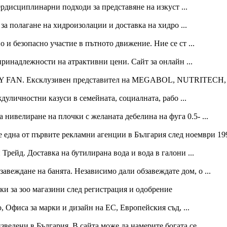
дисциплинарни подходи за представяне на изкуст ...
а полагане на хидроизолации и доставка на хидро ...
и безопасно участие в пътното движение. Ние се ст ...
ринадлежности на атрактивни цени. Сайт за онлайн ...
ODY FAN. Ексклузивен представител на MEGABOL, NUTRITECH
уличностни казуси в семейната, социалната, рабо ...
 нивелиране на плочки с желаната дебелина на фуга 0.5- ...
 една от първите рекламни агенции в България след ноември 199
Трейд. Доставка на бутилирана вода и вода в галони ...
авеждане на банята. Независимо дали обзавеждате дом, о ...
и за зоо магазини след регистрация и одобрение
 Офиса за марки и дизайн на ЕС, Европейския съд, ...
ведени в България. В сайта може да намерите богата се ...