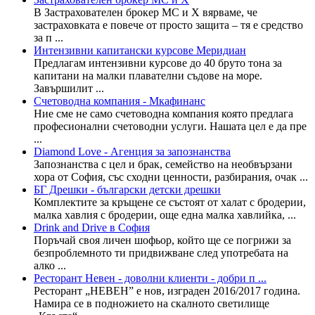
В Застрахователен брокер МС и Х вярваме, че
застраховката е повече от просто защита – тя е средство
за п ...
Интензивни капитански курсове Меридиан
Предлагам интензивни курсове до 40 бруто тона за
капитани на малки плавателни съдове на море.
Завършилит ...
Счетоводна компания - Мкафинанс
Ние сме не само счетоводна компания която предлага
професионални счетоводни услуги. Нашата цел е да пре
...
Diamond Love - Агенция за запознанства
Запознанства с цел и брак, семейство на необвързани
хора от София, със сходни ценности, разбирания, очак ...
БГ Дрешки - български детски дрешки
Комплектите за кръщене се състоят от халат с бродерии,
малка хавлия с бродерии, още една малка хавлийка, ...
Drink and Drive в София
Поръчай своя личен шофьор, който ще се погрижи за
безпроблемното ти придвижване след употребaта на
алко ...
Ресторант Невен - доволни клиенти - добри п ...
Ресторант „НЕВЕН” е нов, изграден 2016/2017 година.
Намира се в подножието на скалното светилище