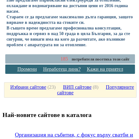
охлаждане и водонагряване на достъпни цени от 2016 година
насам.
Стараем се да предлагаме максимално дълга гаранция, защото
вярваме в надеждността на стоките си.
В същото време предлагаме професионална консултация,
поддръжка и сервиз в над 50 града в цяла България, за да сте
сигурни, че винаги има на кого да разчитате, ако възникне
проблем с апаратурата ви за отопление.
185
потребителя посетиха този сайт
Промени
Неработещ линк?
Кажи на приятел
Избрани сайтове
(
23
)
ВИП сайтове
(
8
)
Популярните
сайтове
Най-новите сайтoве в каталога
Организация на събития, с фокус върху сватби и