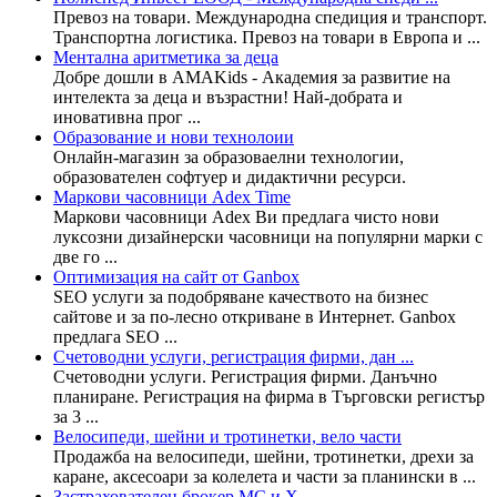
Превоз на товари. Международна спедиция и транспорт.
Транспортна логистика. Превоз на товари в Европа и ...
Mентална аритметика за деца
Добре дошли в AMAKids - Академия за развитие на
интелекта за деца и възрастни! Най-добрата и
иновативна прог ...
Образование и нови технолоии
Онлайн-магазин за образоваелни технологии,
образователен софтуер и дидактични ресурси.
Маркови часовници Adex Time
Маркови часовници Adex Ви предлага чисто нови
луксозни дизайнерски часовници на популярни марки с
две го ...
Оптимизация на сайт от Ganbox
SEO услуги за подобряване качеството на бизнес
сайтове и за по-лесно откриване в Интернет. Ganbox
предлага SEO ...
Счетоводни услуги, регистрация фирми, дан ...
Счетоводни услуги. Регистрация фирми. Данъчно
планиране. Регистрация на фирма в Търговски регистър
за 3 ...
Велосипеди, шейни и тротинетки, вело части
Продажба на велосипеди, шейни, тротинетки, дрехи за
каране, аксесоари за колелета и части за планински в ...
Застрахователен брокер МС и Х