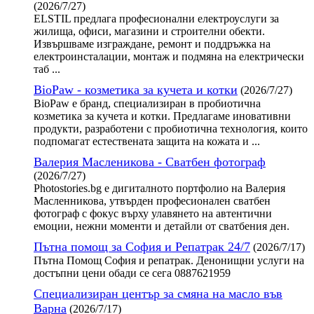
(2026/7/27)
ELSTIL предлага професионални електроуслуги за
жилища, офиси, магазини и строителни обекти.
Извършваме изграждане, ремонт и поддръжка на
електроинсталации, монтаж и подмяна на електрически
таб ...
BioPaw - козметика за кучета и котки
(2026/7/27)
BioPaw е бранд, специализиран в пробиотична
козметика за кучета и котки. Предлагаме иновативни
продукти, разработени с пробиотична технология, които
подпомагат естествената защита на кожата и ...
Валерия Масленикова - Сватбен фотограф
(2026/7/27)
Photostories.bg е дигиталното портфолио на Валерия
Масленникова, утвърден професионален сватбен
фотограф с фокус върху улавянето на автентични
емоции, нежни моменти и детайли от сватбения ден.
Пътна помощ за София и Репатрак 24/7
(2026/7/17)
Пътна Помощ София и репатрак. Денонищни услуги на
достъпни цени обади се сега 0887621959
Специализиран център за смяна на масло във
Варна
(2026/7/17)