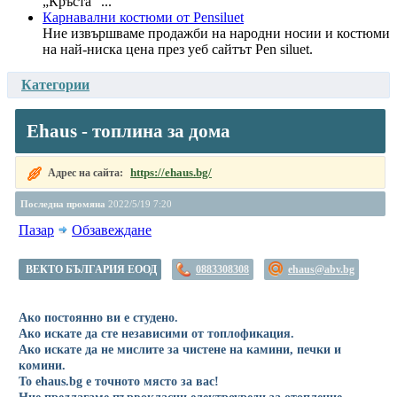
„Кръста“ ...
Карнавални костюми от Pensiluet
Ние извършваме продажби на народни носии и костюми
на най-ниска цена през уеб сайтът Pen siluet.
Категории
Ehaus - топлина за дома
https://ehaus.bg/
Адрес на сайта:
Последна промяна
2022/5/19 7:20
Пазар
Обзавеждане
ВЕКТО БЪЛГАРИЯ ЕООД
0883308308
ehaus@abv.bg
Ако постоянно ви е студено.
Ако искате да сте независими от топлофикация.
Ако искате да не мислите за чистене на камини, печки и
комини.
То ehaus.bg е точното място за вас!
Ние предлагаме първокласни електроуреди за отопление,