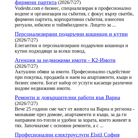
фирмени партита
(2026/7/27)
Vodesht.com е бизнес, специализиран в професионално
водене и организация на събития, с фокус върху сватби,
фирмени партита, корпоративни събития, изнесени
ритуали, юбилеи и тиймбилдинги. Лицето за ...
Персонализирани подаръчни кошници и кутии
(2026/7/27)
Елегантни и персонализирани подаръчни кошници и
кутии подходящи за всеки повод.
Агенция за недвижими имоти - К2-Имоти
(2026/7/27)
Актуални обяви за имоти. Професионално съдействие
при покупка, продажба и наем на апартаменти, къщи и
бизнес имоти. Богат набор от услуги касаещи различни
видове недвижими имоти.
Ремонти и довършителни работи във Варна
(2026/7/27)
Вече 25 години сме част от живота на Варна и региона -
минаваме през домове, апартаменти и къщи, за да ги
направим по-топли и удобни за хората, които живеят в
тях. Започнахме с основни ремонти, а с ...
Професионални електроуслуги Elstil София