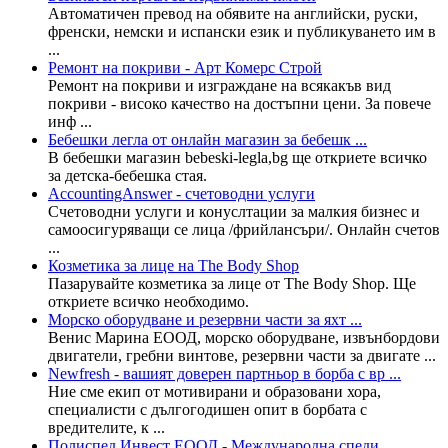
Автоматичен превод на обявите на английски, руски,
френски, немски и испански език и публикуването им в
...
Ремонт на покриви - Арт Комерс Строй
Ремонт на покриви и изграждане на всякакъв вид
покриви - високо качество на достъпни цени. За повече
инф ...
Бебешки легла от онлайн магазин за бебешк ...
В бебешки магазин bebeski-legla,bg ще откриете всичко
за детска-бебешка стая.
AccountingAnswer - счетоводни услуги
Счетоводни услуги и конуслтации за малкия бизнес и
самоосигуряващи се лица /фрийлансъри/. Онлайн счетов
...
Козметика за лице на The Body Shop
Пазарувайте козметика за лице от The Body Shop. Ще
откриете всичко необходимо.
Морско оборудване и резервни части за яхт ...
Венис Марина ЕООД, морско оборудване, извънбордови
двигатели, гребни винтове, резервни части за двигате ...
Newfresh - вашият доверен партньор в борба с вр ...
Ние сме екип от мотивирани и образовани хора,
специалисти с дългогодишен опит в борбата с
вредителите, к ...
Полиспед Инвест ЕООД - Международна спеди ...