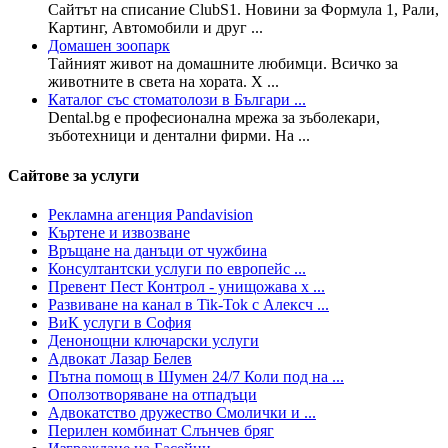
Сайтът на списание ClubS1. Новини за Формула 1, Рали,
Картинг, Автомобили и друг ...
Домашен зоопарк
Тайният живот на домашните любимци. Всичко за
животните в света на хората. Х ...
Каталог със стоматолози в Българи ...
Dental.bg е професионална мрежа за зъболекари,
зъботехници и дентални фирми. На ...
Сайтове за услуги
Рекламна агенция Pandavision
Къртене и извозване
Връщане на данъци от чужбина
Консултантски услуги по европейс ...
Превент Пест Контрол - унищожава х ...
Развиване на канал в Tik-Tok с Алексч ...
ВиК услуги в София
Денонощни ключарски услуги
Адвокат Лазар Белев
Пътна помощ в Шумен 24/7 Коли под на ...
Оползотворяване на отпадъци
Адвокатство дружество Смолички и ...
Перилен комбинат Слънчев бряг