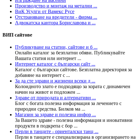
Изграждане на Басейни
Производство и монтаж на метални ...
ВиК Усулги от Вамекс Русе
Отстраняване на вредители - фирма ...
Адвокатска кантора Бориславова и ...
ВИП сайтове
Публикуване на статии, сайтове и б ...
Онлайн каталог за безплатни обяви. Публикувайте
Вашата статия или интернет ...
Интернет каталог с български сайт ...
Каталог с български сайтове. Безплатна директория за
добавяне на интернет с ...
За да сте здрави и жизнени всеки д ...
Колoидното злато е подходящо за хората с динамичен
начин на живот и подложен ...
Здраве от природата и алтернативн ...
Блог с богата полезна информация за лечението с
природни средства. Билков ма ...
Магазин за здраве и полезна инфор ...
За Вашето здраве - полезна информация и иновативни
продукти в подкрепа с бор ...
Перли в танците - ориенталски танц ...
Перли в танците е специализирана в организирането на