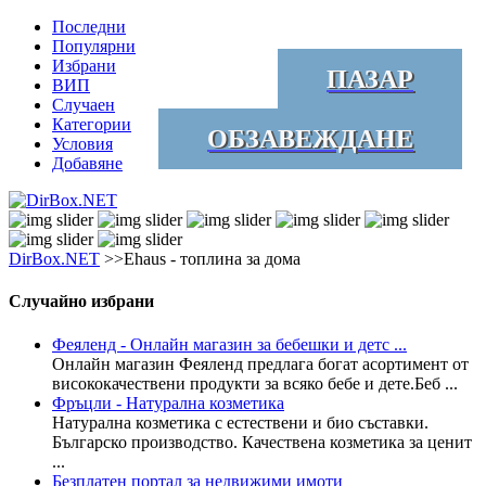
Последни
Популярни
Избрани
ПАЗАР
ВИП
Случаен
Категории
ОБЗАВЕЖДАНЕ
Условия
Добавяне
DirBox.NET
>>Ehaus - топлина за дома
Случайно избрани
Феяленд - Онлайн магазин за бебешки и детс ...
Онлайн магазин Феяленд предлага богат асортимент от
висококачествени продукти за всяко бебе и дете.Беб ...
Фръцли - Натурална козметика
Натурална козметика с естествени и био съставки.
Българско производство. Качествена козметика за ценит
...
Безплатен портал за недвижими имоти