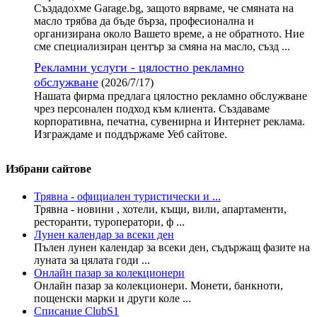
Създадохме Garage.bg, защото вярваме, че смяната на
масло трябва да бъде бърза, професионална и
организирана около Вашето време, а не обратното. Ние
сме специализиран център за смяна на масло, създ ...
Рекламни услуги - цялостно рекламно
обслужване
(2026/7/17)
Нашата фирма предлага цялостно рекламно обслужване
чрез персонален подход към клиента. Създаваме
корпоративна, печатна, сувенирна и Интернет реклама.
Изграждаме и поддържаме Уеб сайтове.
Избрани сайтове
Трявна - официален туристически и ...
Трявна - новини , хотели, къщи, вили, апартаменти,
ресторанти, туроператори, ф ...
Лунен календар за всеки ден
Пълен лунен календар за всеки ден, съдържащ фазите на
луната за цялата годи ...
Онлайн пазар за колекционери
Онлайн пазар за колекционери. Монети, банкноти,
пощенски марки и други коле ...
Списание ClubS1