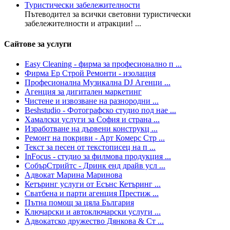
Туристически забележителности
Пътеводител за всички световни туристически
забележителности и атракции! ...
Сайтове за услуги
Easy Cleaning - фирма за професионално п ...
Фирма Ер Строй Ремонти - изолация
Професионална Музикална DJ Агенци ...
Агенция за дигитален маркетинг
Чистене и извозване на разнородни ...
Beshstudio - Фотографско студио под нае ...
Хамалски услуги за София и страна ...
Изработване на дървени конструкц ...
Ремонт на покриви - Арт Комерс Стр ...
Текст за песен от текстописец на п ...
InFocus - студио за филмова продукция ...
СобърСтрийтс - Дринк енд драйв усл ...
Адвокат Марина Маринова
Кетъринг услуги от Есънс Кетъринг ...
Сватбена и парти агенция Престиж ...
Пътна помощ за цяла България
Ключарски и автоключарски услуги ...
Адвокатско дружество Дянкова & Ст ...