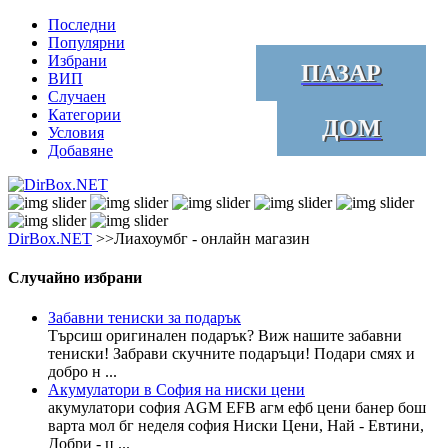
Последни
Популярни
Избрани
ПАЗАР
ВИП
Случаен
Категории
ДОМ
Условия
Добавяне
DirBox.NET
>>Лиахоумбг - онлайн магазин
Случайно избрани
Забавни тениски за подарък
Търсиш оригинален подарък? Виж нашите забавни
тениски! Забрави скучните подаръци! Подари смях и
добро н ...
Акумулатори в София на ниски цени
акумулатори софия AGM EFB агм ефб цени банер бош
варта мол бг неделя софия Ниски Цени, Най - Евтини,
Добри - ц ...