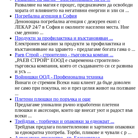
Разваляне на магия е процес, предназначен да освободи
хората от влиянието на негативни енергии и зли си ...
Погребална агенция в София
Денонощна погребална агенция с дежурен екип с
ЛЕКАР 24/7 в София и околните населени места. Ние
сме деноно ...
Продукти за профилактика и възстановяван ...
Електронен магазин за продукти за профилактика и
възстановяване на здравето - предлагаме богата гама о ...
Раев Строй - строително - търговска компан ...
„РАЕВ СТРОЙ“ ЕООД е съвременна строително-
търговска компания, която от създаването си се рaзвива
и усъ ...
Войнишки ООД - Профеионална техника
Винаги се стремим Всеки наш клиент да бъде доволен
не само при покупка, но и през целия живот на ползване
...
Плетени плюшки по поръчка и още
Предлагаме уникални ръчно изработени плетени
плюшки и аксесоари, които ще внесат уют и радост във
всеки ...
Трейдпак - торбички и опаковки за еднократ ...
Трейдпак предлага полиетиленови и хартиени опаковки
за еднократна употреба. Торби, пликове и чували с р ...
Адвокатско дружество - гр. Благоевград