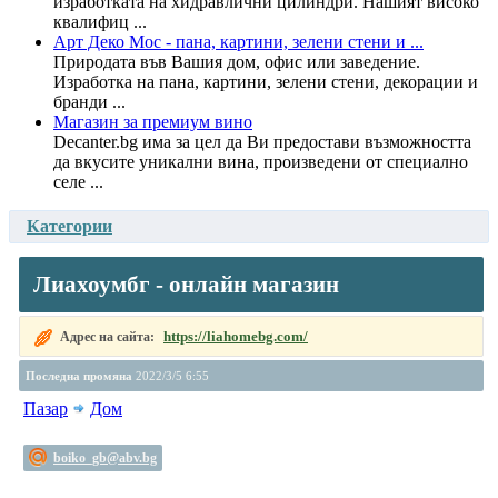
изработката на хидравлични цилиндри. Нашият високо
квалифиц ...
Арт Деко Мос - пана, картини, зелени стени и ...
Природата във Вашия дом, офис или заведение.
Изработка на пана, картини, зелени стени, декорации и
бранди ...
Магазин за премиум вино
Decanter.bg има за цел да Ви предостави възможността
да вкусите уникални вина, произведени от специално
селе ...
Категории
Лиахоумбг - онлайн магазин
https://liahomebg.com/
Адрес на сайта:
Последна промяна
2022/3/5 6:55
Пазар
Дом
boiko_gb@abv.bg