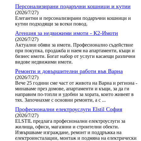
Персонализирани подаръчни кошници и кутии
(2026/7/27)
Елегантни и персонализирани подаръчни кошници и
кутии подходящи за всеки повод.
Агенция за недвижими имоти - К2-Имоти
(2026/7/27)
Актуални обяви за имоти. Професионално съдействие
при покупка, продажба и наем на апартаменти, къщи и
бизнес имоти. Богат набор от услуги касаещи различни
видове недвижими имоти.
Ремонти и довършителни работи във Варна
(2026/7/27)
Вече 25 години сме част от живота на Варна и региона -
минаваме през домове, апартаменти и къщи, за да ги
направим по-топли и удобни за хората, които живеят в
тях. Започнахме с основни ремонти, а с ...
Професионални електроуслуги Elstil София
(2026/7/27)
ELSTIL предлага професионални електроуслуги за
жилища, офиси, магазини и строителни обекти.
Извършваме изграждане, ремонт и поддръжка на
електроинсталации, монтаж и подмяна на електрически