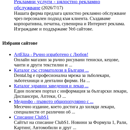
Рекламни услуги - цялостно рекламно
обслужване
(2026/7/17)
Нашата фирма предлага цялостно рекламно обслужване
чрез персонален подход към клиента. Създаваме
корпоративна, печатна, сувенирна и Интернет реклама.
Изграждаме и поддържаме Уеб сайтове.
Избрани сайтове
ArtEliza - Ръчно изработено с Любов!
Онлайн магазин за ръчно рисувани тениски, кецове,
чанти и други текстилни и ...
Каталог със стоматолози в Българи ...
Dental.bg е професионална мрежа за зъболекари,
зъботехници и дентални фирми. На ...
Каталог здравни заведения и лекар ...
Един полезен портал с информация за български лекари,
Диспансери, Аптеки, О ...
Мединфо - първото общопопулярно с ...
Месечно издание, което достига до хиляди лекари,
специалисти от различни об ...
Списание ClubS1
Сайтът на списание ClubS1. Новини за Формула 1, Рали,
Картинг, Автомобили и друг ...