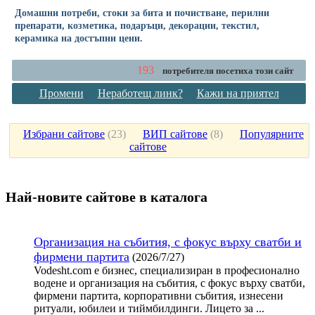
Домашни потреби, стоки за бита и почистване, перилни
препарати, козметика, подаръци, декорации, текстил,
керамика на достъпни цени.
193
потребителя посетиха този сайт
Промени
Неработещ линк?
Кажи на приятел
Избрани сайтове
(
23
)
ВИП сайтове
(
8
)
Популярните
сайтове
Най-новите сайтoве в каталога
Организация на събития, с фокус върху сватби и
фирмени партита
(2026/7/27)
Vodesht.com е бизнес, специализиран в професионално
водене и организация на събития, с фокус върху сватби,
фирмени партита, корпоративни събития, изнесени
ритуали, юбилеи и тиймбилдинги. Лицето за ...