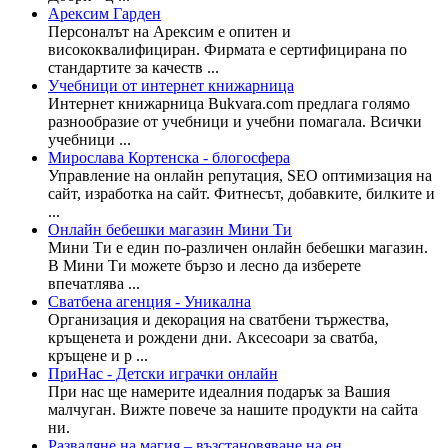
Арексим Гарден
Персоналът на Арексим е опитен и
висококвалифициран. Фирмата е сертифицирана по
стандартите за качеств ...
Учебници от интернет книжарница
Интернет книжарница Bukvara.com предлага голямо
разнообразие от учебници и учебни помагала. Всички
учебници ...
Мирослава Кортенска - блогосфера
Управление на онлайн репутация, SEO оптимизация на
сайт, изработка на сайт. Фитнесът, добавките, билките и
...
Онлайн бебешки магазин Мини Ти
Мини Ти е един по-различен онлайн бебешки магазин.
В Мини Ти можете бързо и лесно да изберете
впечатлява ...
Сватбена агенция - Уникална
Организация и декорация на сватбени тържества,
кръщенета и рождени дни. Аксесоари за сватба,
кръщене и р ...
ПриНас - Детски играчки онлайн
При нас ще намерите идеалния подарък за Вашия
малчуган. Вижте повече за нашите продукти на сайта
ни.
Разваляне на магия – възстановяване на ен ...