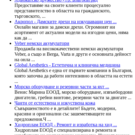
Предоставяме на своите клиенти процесуално
представителство в областта на гражданското,
търговското, ...
Акропол - Дамските дрехи на изкушаващи цен ...
Онлайн магазин за дамски дрехи. Огромният ни
асортимент от актуални модели на изгодни цени, няма
как да ...
Veber немски акумулатори
Продажба на висококачествени немски акумулатори
Veber, а също и Berga, Varta и други е основната дейност
на онла ...
Global Aesthetics - Естетична и клинична медицина
Global Aesthetics е една от първите компании в България,
която започва да работи интензивно в областта на естети
...
Морско оборудване и резервни части за яхт ...
Венис Марина ЕООД, морско оборудване, извънбордови
двигатели, гребни винтове, резервни части за двигате ...
Чанти от естествена и изкуствена кожа
Съвършенството е в детайлите! Бъдете, модерни,
красиви и оригинални със зашеметяващите ни
предложения.Ч ...
Хидроплам ЕООД - Ремонт и изработка на хид ...
Хидроплам ЕООД e специализиранa в ремонта и