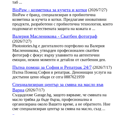
таб ...
BioPaw - козметика за кучета и котки
(2026/7/27)
BioPaw е бранд, специализиран в пробиотична
козметика за кучета и котки. Предлагаме иновативни
продукти, разработени с пробиотична технология, които
подпомагат естествената защита на кожата и ...
Валерия Масленикова - Сватбен фотограф
(2026/7/27)
Photostories.bg е дигиталното портфолио на Валерия
Масленникова, утвърден професионален сватбен
фотограф с фокус върху улавянето на автентични
емоции, нежни моменти и детайли от сватбения ден.
Пътна помощ за София и Репатрак 24/7
(2026/7/17)
Пътна Помощ София и репатрак. Денонищни услуги на
достъпни цени обади се сега 0887621959
Специализиран център за смяна на масло във
Варна
(2026/7/17)
Създадохме Garage.bg, защото вярваме, че смяната на
масло трябва да бъде бърза, професионална и
организирана около Вашето време, а не обратното. Ние
сме специализиран център за смяна на масло, създ ...