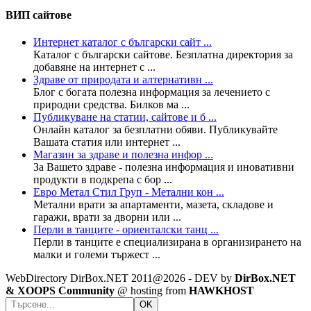
ВИП сайтове
Интернет каталог с български сайт ...
Каталог с български сайтове. Безплатна директория за
добавяне на интернет с ...
Здраве от природата и алтернативн ...
Блог с богата полезна информация за лечението с
природни средства. Билков ма ...
Публикуване на статии, сайтове и б ...
Онлайн каталог за безплатни обяви. Публикувайте
Вашата статия или интернет ...
Магазин за здраве и полезна инфор ...
За Вашето здраве - полезна информация и иновативни
продукти в подкрепа с бор ...
Евро Метал Стил Груп - Метални кон ...
Метални врати за апартаменти, мазета, складове и
гаражи, врати за дворни или ...
Перли в танците - ориенталски танц ...
Перли в танците е специализирана в организирането на
малки и големи тържест ...
WebDirectory DirBox.NET 2011@2026 - DEV by
DirBox.NET
& XOOPS Community
@ hosting from
HAWKHOST
OK