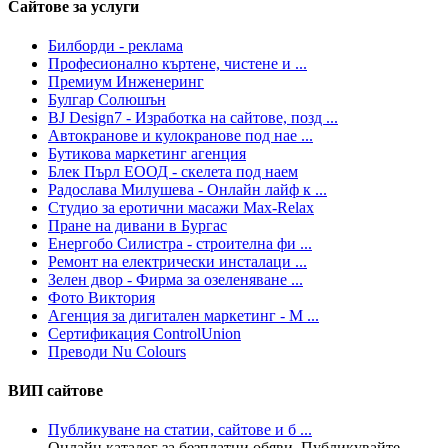
Сайтове за услуги
Билборди - реклама
Професионално къртене, чистене и ...
Премиум Инженеринг
Булгар Солюшън
BJ Design7 - Изработка на сайтове, позд ...
Автокранове и кулокранове под нае ...
Бутикова маркетинг агенция
Блек Пърл ЕООД - скелета под наем
Радослава Милушева - Онлайн лайф к ...
Студио за еротични масажи Max-Relax
Пране на дивани в Бургас
Енергобо Силистра - строителна фи ...
Ремонт на електрически инсталаци ...
Зелен двор - Фирма за озеленяване ...
Фото Виктория
Агенция за дигитален маркетинг - М ...
Сертификация ControlUnion
Преводи Nu Colours
ВИП сайтове
Публикуване на статии, сайтове и б ...
Онлайн каталог за безплатни обяви. Публикувайте