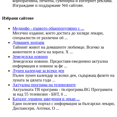
корпоративна, печатна, сувенирна и Интернет реклама.
Изграждаме и поддържаме Уеб сайтове.
Избрани сайтове
Мединфо - първото общопопулярно с ...
Месечно издание, което достига до хиляди лекари,
специалисти от различни об ...
Домашен зоопарк
Тайният живот на домашните любимци. Всичко за
животните в света на хората. Х ...
Земеделски новини
Земеделски новини. Предоставя ежедневно актуална
информация и новини за фе ...
Лунен календар за всеки ден
Пълен лунен календар за всеки ден, съдържащ фазите на
луната за цялата годи ...
Актуална програма на телевизиите
Актуалната ТВ програма - тв-програма.BG Програмата
за над 55 телевизии - БНТ, б ...
Каталог здравни заведения и лекар ...
Един полезен портал с информация за български лекари,
Диспансери, Аптеки, О ...