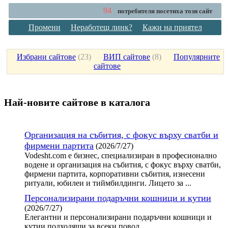
94
потребителя посетиха този сайт
Промени
Неработещ линк?
Кажи на приятел
Избрани сайтове
(
23
)
ВИП сайтове
(
8
)
Популярните
сайтове
Най-новите сайтoве в каталога
Организация на събития, с фокус върху сватби и
фирмени партита
(2026/7/27)
Vodesht.com е бизнес, специализиран в професионално
водене и организация на събития, с фокус върху сватби,
фирмени партита, корпоративни събития, изнесени
ритуали, юбилеи и тиймбилдинги. Лицето за ...
Персонализирани подаръчни кошници и кутии
(2026/7/27)
Елегантни и персонализирани подаръчни кошници и
кутии подходящи за всеки повод.