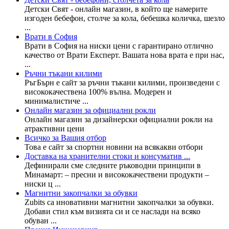
Детски Свят - онлайн магазин, в който ще намерите
изгоден бебефон, столче за кола, бебешка количка, шезло
...
Врати в София
Врати в София на ниски цени с гарантирано отлично
качество от Врати Експерт. Вашата нова врата е при нас,
...
Ръчни тъкани килими
РъгБърн е сайт за ръчни тъкани килими, произведени с
висококачествена 100% вълна. Модерен и
минималистиче ...
Онлайн магазин за официални рокли
Онлайн магазин за дизайнерски официални рокли на
атрактивни цени
Всичко за Вашия отбор
Това е сайт за спортни новини на всякакви отбори
Доставка на хранителни стоки и консуматив ...
Дефинирали сме следните ръководни принципи в
Минамарт: – пресни и висококачествени продукти –
ниски ц ...
Магнитни закопчалки за обувки
Zubits са иновативни магнитни закопчалки за обувки.
Добави стил към визията си и се наслади на всяко
обуван ...