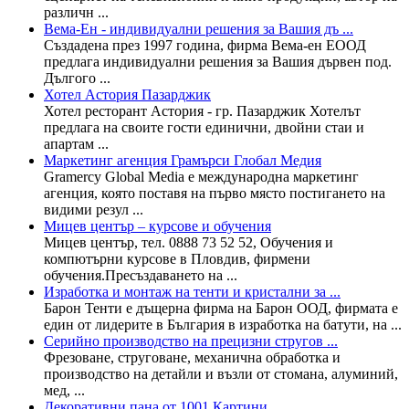
различн ...
Вема-Ен - индивидуални решения за Вашия дъ ...
Създадена през 1997 година, фирма Вема-ен ЕООД
предлага индивидуални решения за Вашия дървен под.
Дългого ...
Хотел Астория Пазарджик
Хотел ресторант Астория - гр. Пазарджик Хотелът
предлага на своите гости единични, двойни стаи и
апартам ...
Маркетинг агенция Грамърси Глобал Медия
Gramercy Global Media е международна маркетинг
агенция, която поставя на първо място постигането на
видими резул ...
Мицев център – курсове и обучения
Мицев център, тел. 0888 73 52 52, Обучения и
компютърни курсове в Пловдив, фирмени
обучения.Пресъздаването на ...
Изработка и монтаж на тенти и кристални за ...
Барон Тенти е дъщерна фирма на Барон ООД, фирмата е
един от лидерите в България в изработка на батути, на ...
Серийно производство на прецизни стругов ...
Фрезоване, струговане, механична обработка и
производство на детайли и възли от стомана, алуминий,
мед, ...
Декоративни пана от 1001 Картини