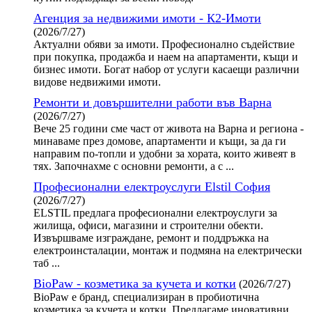
Агенция за недвижими имоти - К2-Имоти
(2026/7/27)
Актуални обяви за имоти. Професионално съдействие
при покупка, продажба и наем на апартаменти, къщи и
бизнес имоти. Богат набор от услуги касаещи различни
видове недвижими имоти.
Ремонти и довършителни работи във Варна
(2026/7/27)
Вече 25 години сме част от живота на Варна и региона -
минаваме през домове, апартаменти и къщи, за да ги
направим по-топли и удобни за хората, които живеят в
тях. Започнахме с основни ремонти, а с ...
Професионални електроуслуги Elstil София
(2026/7/27)
ELSTIL предлага професионални електроуслуги за
жилища, офиси, магазини и строителни обекти.
Извършваме изграждане, ремонт и поддръжка на
електроинсталации, монтаж и подмяна на електрически
таб ...
BioPaw - козметика за кучета и котки
(2026/7/27)
BioPaw е бранд, специализиран в пробиотична
козметика за кучета и котки. Предлагаме иновативни