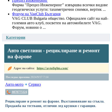
Прециз Инженеринг
Фирма "Прециз Инженеринг" извършва всички видове
геодезически услуги: тахиметрични снимки, вертик ...
Форум на VagClub България
VAG CLUB Bulgaria общество. Официален сайт на най-
големия авто клуб, посветен на автомобилите VAG.
Форум, новини о ...
Категории
Авто светлини - рециклиране и ремонт
на фарове
https://avtolights.com/
Адрес на сайта:
Последна промяна
2024/9/17 7:14
Авто-мото
Сервиз
0878775324
Рециклиране и ремонт на фарове. Възстановяване на стъкла.
Продажба на тествани, отлични лед крушки с гаранция.