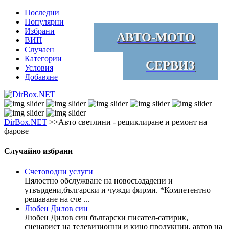
Последни
Популярни
Избрани
АВТО-МОТО
ВИП
Случаен
Категории
СЕРВИЗ
Условия
Добавяне
DirBox.NET
>>Авто светлини - рециклиране и ремонт на
фарове
Случайно избрани
Счетоводни услуги
Цялостно обслужване на новосъздадени и
утвърдени,български и чужди фирми. *Компетентно
решаване на сче ...
Любен Дилов син
Любен Дилов син български писател-сатирик,
сценарист на телевизионни и кино продукции, автор на