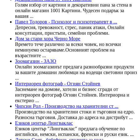
Голям избор от картини и декоративни пана за стена в
онлайн магазин 1001 Картини. Чудесен подарък за
вашия ...
Павел Тодоров - Психолог и психотерапевт в ...
Депресия, тревожност, стрес, паник атаки, Онлайн
консултации, пристъпи, семейни проблеми.
Дом за стари хора Черно Море
Времето тече различно за всеки човек, но всички
неминуемо остаряваме.Основният проблем на
възрастните ...
Зоомагазин - ЗАЗО
Онлайн зоомагазинът предлага разнообразни продукти
за вашите домашни любимци на водещи световни произ
...
Интериорен фотограф - Огнян Стойнев
Заснемане на домове, хотели и бизнес сгради от
интериорен фотограф Огнян Стойнев. Интериорна и
екстерио ...
Чипсин Рол - Производство на хранителни ст ...
Производство на хранителни стоки и търговия на едро.
Разносна търговия. Доставка до адреса на дистрибут ...
Езиков център Лингваклас
Езиков център "Лингваклас" предлага обучение по
английски, немски, испански, френски и руски език. ...
Детски Свят - бебефони, столчета за кола