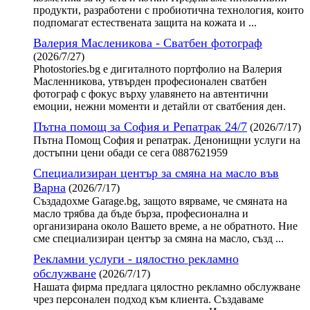
продукти, разработени с пробиотична технология, които
подпомагат естествената защита на кожата и ...
Валерия Масленикова - Сватбен фотограф
(2026/7/27)
Photostories.bg е дигиталното портфолио на Валерия
Масленникова, утвърден професионален сватбен
фотограф с фокус върху улавянето на автентични
емоции, нежни моменти и детайли от сватбения ден.
Пътна помощ за София и Репатрак 24/7
(2026/7/17)
Пътна Помощ София и репатрак. Денонищни услуги на
достъпни цени обади се сега 0887621959
Специализиран център за смяна на масло във
Варна
(2026/7/17)
Създадохме Garage.bg, защото вярваме, че смяната на
масло трябва да бъде бърза, професионална и
организирана около Вашето време, а не обратното. Ние
сме специализиран център за смяна на масло, създ ...
Рекламни услуги - цялостно рекламно
обслужване
(2026/7/17)
Нашата фирма предлага цялостно рекламно обслужване
чрез персонален подход към клиента. Създаваме