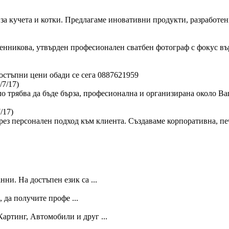
за кучета и котки. Предлагаме иновативни продукти, разработен
сленникова, утвърден професионален сватбен фотограф с фокус в
стъпни цени обади се сега 0887621959
/7/17)
ло трябва да бъде бърза, професионална и организирана около Ва
/17)
ез персонален подход към клиента. Създаваме корпоративна, пе
нни. На достъпен език са ...
, да получите профе ...
артинг, Автомобили и друг ...