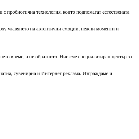
и с пробиотична технология, които подпомагат естествената
ърху улавянето на автентични емоции, нежни моменти и
шето време, а не обратното. Ние сме специализиран център за
чатна, сувенирна и Интернет реклама. Изграждаме и