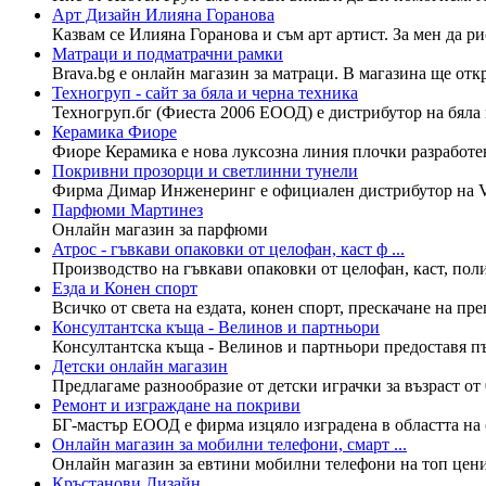
Арт Дизайн Илияна Горанова
Казвам се Илияна Горанова и съм арт артист. За мен да ри
Матраци и подматрачни рамки
Brava.bg е онлайн магазин за матраци. В магазина ще откр
Техногруп - сайт за бяла и черна техника
Техногруп.бг (Фиеста 2006 ЕООД) е дистрибутор на бяла и
Керамика Фиоре
Фиоре Керамика е нова луксозна линия плочки разработен
Покривни прозорци и светлинни тунели
Фирма Димар Инженеринг е официален дистрибутор на Vel
Парфюми Мартинез
Онлайн магазин за парфюми
Атрос - гъвкави опаковки от целофан, каст ф ...
Производство на гъвкави опаковки от целофан, каст, поли
Езда и Конен спорт
Всичко от света на ездата, конен спорт, прескачане на препя
Консултантска къща - Велинов и партньори
Консултантска къща - Велинов и партньори предоставя пъ
Детски онлайн магазин
Предлагаме разнообразие от детски играчки за възраст от 
Ремонт и изграждане на покриви
БГ-мастър ЕООД е фирма изцяло изградена в областта на 
Онлайн магазин за мобилни телефони, смарт ...
Онлайн магазин за евтини мобилни телефони на топ цен
Кръстанови Дизайн