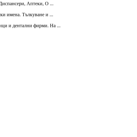
Диспансери, Аптеки, О ...
и имена. Тълкуване и ...
ици и дентални фирми. На ...