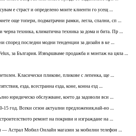
сувам е страст и определено моите клиенти го усещ ...
иете още топери, подматрачни рамки, легла, спални, сп ...
 черна техника, климатична техника за дома и бита. Пр ...
и според последни модни тенденции за дизайн в ке ...
ux, за България. Извършваме продажба и монтаж на цяла ...
етилен. Класически пликове, пликове с лепенка, ще ...
тствия, езда, всестранна езда, коне, конна езд ...
лно юридическо обслужване, което да задоволи вси ...
0-15 год. Всеки сезон актуални предложения,най-но ...
строителството ремонт на покриви и изграждане на ...
и — Астрал Мобил Онлайн магазин за мобилни телефон ...