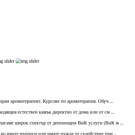
ан ароматерапевт. Курсове по ароматерапия. Обуч ...
одящия естествен камък директно от дома или от см ...
лагаме широк спектър от денонощни ВиК услуги (ВиК м ...
ко имате въпроси или имате нужда от съдействие при ...