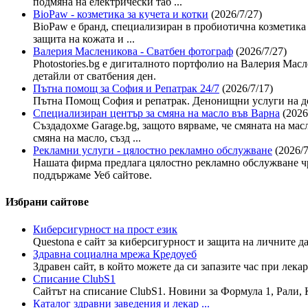
подмяна на електрически таб ...
BioPaw - козметика за кучета и котки
(2026/7/27)
BioPaw е бранд, специализиран в пробиотична козметика 
защита на кожата и ...
Валерия Масленикова - Сватбен фотограф
(2026/7/27)
Photostories.bg е дигиталното портфолио на Валерия Ма
детайли от сватбения ден.
Пътна помощ за София и Репатрак 24/7
(2026/7/17)
Пътна Помощ София и репатрак. Денонищни услуги на до
Специализиран център за смяна на масло във Варна
(2026
Създадохме Garage.bg, защото вярваме, че смяната на мас
смяна на масло, създ ...
Рекламни услуги - цялостно рекламно обслужване
(2026/7
Нашата фирма предлага цялостно рекламно обслужване чр
поддържаме Уеб сайтове.
Избрани сайтове
Киберсигурност на прост език
Questona е сайт за киберсигурност и защита на личните да
Здравна социална мрежа Кредоуеб
Здравен сайт, в който можете да си запазите час при лекар
Списание ClubS1
Сайтът на списание ClubS1. Новини за Формула 1, Рали, К
Каталог здравни заведения и лекар ...