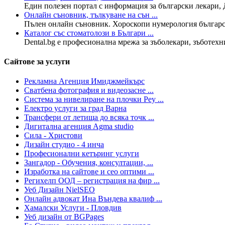
Един полезен портал с информация за български лекари, 
Онлайн съновник, тълкуване на сън ...
Пълен онлайн съновник. Хороскопи нумерология българск
Каталог със стоматолози в Българи ...
Dental.bg е професионална мрежа за зъболекари, зъботехн
Сайтове за услуги
Рекламна Агенция Имиджмейкърс
Сватбена фотография и видеозасне ...
Система за нивелиране на плочки Pey ...
Електро услуги за град Варна
Трансфери от летища до всяка точк ...
Дигитална агенция Agma studio
Сила - Христови
Дизайн студио - 4 инча
Професионални кетъринг услуги
Зангадор - Обучения, консултации, ...
Изработка на сайтове и сео оптими ...
Регихелп ООД – регистрация на фир ...
Уеб Дизайн NielSEO
Онлайн адвокат Ина Въндева квалиф ...
Хамалски Услуги - Пловдив
Уеб дизайн от BGPages