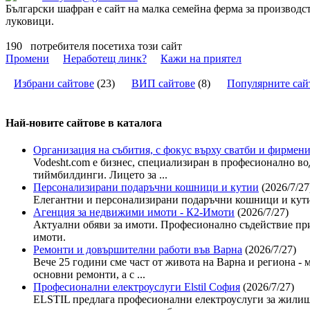
Български шафран е сайт на малка семейна ферма за производ
луковици.
190
потребителя посетиха този сайт
Промени
Неработещ линк?
Кажи на приятел
Избрани сайтове
(
23
)
ВИП сайтове
(
8
)
Популярните сай
Най-новите сайтoве в каталога
Организация на събития, с фокус върху сватби и фирмени
Vodesht.com е бизнес, специализиран в професионално во
тиймбилдинги. Лицето за ...
Персонализирани подаръчни кошници и кутии
(2026/7/27
Елегантни и персонализирани подаръчни кошници и кути
Агенция за недвижими имоти - К2-Имоти
(2026/7/27)
Актуални обяви за имоти. Професионално съдействие при
имоти.
Ремонти и довършителни работи във Варна
(2026/7/27)
Вече 25 години сме част от живота на Варна и региона - 
основни ремонти, а с ...
Професионални електроуслуги Elstil София
(2026/7/27)
ELSTIL предлага професионални електроуслуги за жилища