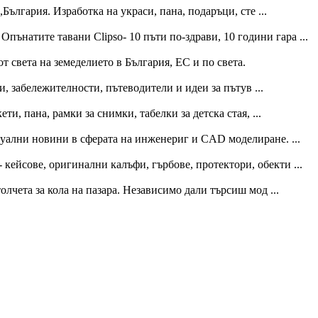
ългария. Изработка на украси, пана, подаръци, сте ...
Опънатите тавани Clipso- 10 пъти по-здрави, 10 години гара ...
т света на земеделието в България, ЕС и по света.
, забележителности, пътеводители и идеи за пътув ...
и, пана, рамки за снимки, табелки за детска стая, ...
ктуални новини в сферата на инженериг и CAD моделиране. ...
 кейсове, оригинални калъфи, гърбове, протектори, обекти ...
олчета за кола на пазара. Независимо дали търсиш мод ...