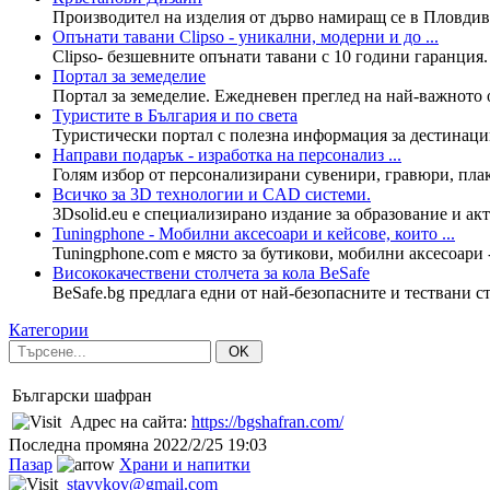
Производител на изделия от дърво намиращ се в Пловдив,Б
Опънати тавани Clipso - уникални, модерни и до ...
Clipso- безшевните опънати тавани с 10 години гаранция. 
Портал за земеделие
Портал за земеделие. Ежедневен преглед на най-важното о
Туристите в България и по света
Туристически портал с полезна информация за дестинации
Направи подарък - изработка на персонализ ...
Голям избор от персонализирани сувенири, гравюри, плакет
Всичко за 3D технологии и CAD системи.
3Dsolid.eu е специализирано издание за образование и а
Tuningphone - Мобилни аксесоари и кейсове, които ...
Tuningphone.com е място за бутикови, мобилни аксесоари -
Висококачествени столчета за кола BeSafe
BeSafe.bg предлага едни от най-безопасните и тествани ст
Категории
OK
Български шафран
Адрес на сайта:
https://bgshafran.com/
Последна промяна
2022/2/25 19:03
Пазар
Храни и напитки
stavykov@gmail.com