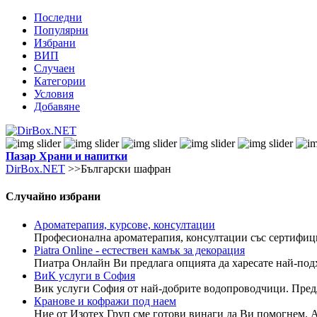
Последни
Популярни
Избрани
ВИП
Случаен
Категории
Условия
Добавяне
Пазар
Храни и напитки
DirBox.NET
>>Български шафран
Случайно избрани
Ароматерапия, курсове, консултации
Професионална ароматерапия, консултации със сертифицир
Piatra Online - естествен камък за декорация
Пиатра Онлайн Ви предлага опцията да харесате най-подх
ВиК услуги в София
Вик услуги София от най-добрите водопроводчици. Пред
Кранове и кофражи под наем
Ние от Изотех Груп сме готови винаги да Ви помогнем. А